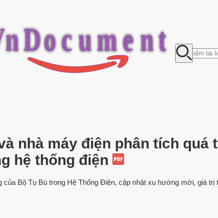
V
n
D
o
c
u
m
e
n
t
 và nhà máy điện phân tích quá
ng hệ thống điện
ủa Bộ Tụ Bù trong Hệ Thống Điện, cập nhật xu hướng mới, giá trị