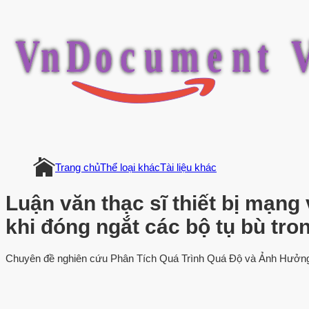
V
n
D
o
c
u
m
e
n
t
Trang chủ
Thể loại khác
Tài liệu khác
Luận văn thạc sĩ thiết bị mạng
khi đóng ngắt các bộ tụ bù tro
Chuyên đề nghiên cứu Phân Tích Quá Trình Quá Độ và Ảnh Hưởng c