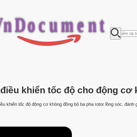
V
n
D
o
c
u
m
e
n
t
bộ điều khiển tốc độ cho động c
điều khiển tốc độ động cơ không đồng bộ ba pha rotor lồng sóc, đánh g