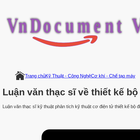
V
n
D
o
c
u
m
e
n
t
Trang chủ
Kỹ Thuật - Công Nghệ
Cơ khí - Chế tạo máy
Luận văn thạc sĩ về thiết kế 
Luận văn thạc sĩ kỹ thuật phân tích kỹ thuật cơ điện tử thiết kế bộ 