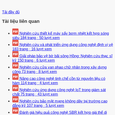
Tải đầy đủ
Tài liệu liên quan
Nghiên cứu thiết kế máy sấy bơm nhiệt kết hợp sóng
siêu
184 trang
·
50 lượt xem
Nghiên cứu và phát triển ứng dụng công nghệ định vị vệ
183 trang
·
16 lượt xem
Giải pháp bảo vệ bờ bãi sông Hồng: Nghiên cứu thạc sĩ
kỹ
150 trang
·
6 lượt xem
Nghiên cứu cửa van phao chữ nhân trong xây dựng
công
73 trang
·
8 lượt xem
Nâng cao công nghệ tinh chế cồn từ nguyên liệu có
hàm
114 trang
·
4 lượt xem
Nghiên cứu ứng dụng công nghệ IoT trong giám sát
chất
75 trang
·
43 lượt xem
Nghiên cứu bảo mật mạng không dây tại trường cao
đẳng kỹ
107 trang
·
5 lượt xem
Đánh giá hiệu quả công nghệ SBR kết hợp giá thể di