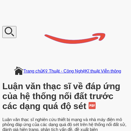
V
n
D
o
c
u
m
e
n
t
Trang chủ
Kỹ Thuật - Công Nghệ
Kĩ thuật Viễn thông
Luận văn thạc sĩ về đáp ứng
của hệ thống nối đất trước
các dạng quá độ sét
Luận văn thạc sĩ nghiên cứu thiết bị mạng và nhà máy điện mô
phỏng đáp ứng của các dạng quá độ sét trên hệ thống nối đất sử,
đánh giá hiện trạng, phân tích vấn đề, đề xuất biện