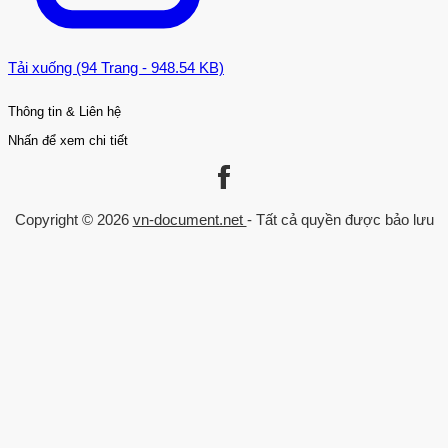
Tải xuống (94 Trang - 948.54 KB)
Thông tin & Liên hệ
Nhấn để xem chi tiết
Liên kết
Danh mục
Trang chủ
Kinh Tế - Quản Lý
Copyright © 2026
vn-document.net
- Tất cả quyền được bảo lưu
Về chúng tôi
Luận văn Thạc sĩ
Chính sách
Trò chơi trong giáo dục
Trường đại học
Đăng nhập
Chuyên ngành
Xếp hạng trường
Xếp hạng ngành
Xu hướng theo năm
Liên hệ
0559 297 239
admin@vn-document.net