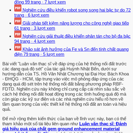
động
99 trang
·
7 lượt xem
Nghiên cứu điều khiển robot song song hai bậc tự do
72
trang
·
6 lượt xem
Giải pháp tiết kiệm năng lượng cho công nghệ giao tiếp
61 trang
·
3 lượt xem
Nghiên cứu giải thuật điều khiển phân tán cho bộ đa bậc
94 trang
·
4 lượt xem
Khảo sát ảnh hưởng của Fe và Sn đến tính chất quang
điện
79 trang
·
5 lượt xem
Bài viết "Luận văn thạc sĩ về đáp ứng của hệ thống nối đất trước
các dạng quá độ sét" của tác giả Huỳnh Nhật Bến, dưới sự
hướng dẫn của TS. Hồ Văn Nhật Chương tại Đại Học Bách Khoa
- ĐHQG - HCM, tập trung vào việc mô phỏng đáp ứng của các
dạng quá độ sét trên hệ thống nối đất bằng phương pháp RBF-
FDTD. Nghiên cứu này không chỉ cung cấp cái nhìn sâu sắc về
cách hệ thống nối đất hoạt động trong các tình huống quá độ mà
còn giúp các kỹ sư điện và các nhà nghiên cứu hiểu rõ hơn về
tầm quan trọng của việc thiết kế hệ thống nối đất an toàn và hiệu
quả.
Để mở rộng thêm kiến thức của bạn về lĩnh vực này, bạn có thể
tham khảo một số tài liệu liên quan như
Luận văn thạc sĩ: Đánh
giá hiệu quả của chất gem ground enhancement material