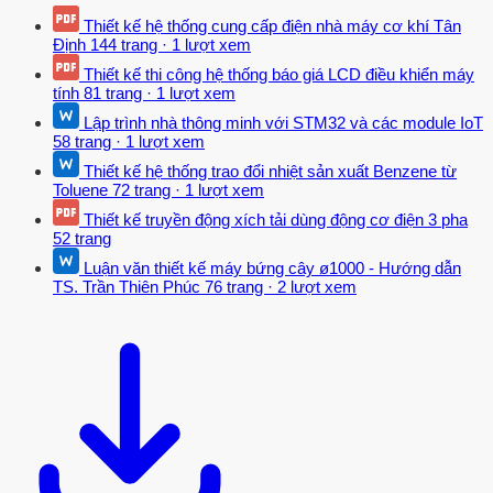
Thiết kế hệ thống cung cấp điện nhà máy cơ khí Tân
Định
144 trang
·
1 lượt xem
Thiết kế thi công hệ thống báo giá LCD điều khiển máy
tính
81 trang
·
1 lượt xem
Lập trình nhà thông minh với STM32 và các module IoT
58 trang
·
1 lượt xem
Thiết kế hệ thống trao đổi nhiệt sản xuất Benzene từ
Toluene
72 trang
·
1 lượt xem
Thiết kế truyền động xích tải dùng động cơ điện 3 pha
52 trang
Luận văn thiết kế máy bứng cây ø1000 - Hướng dẫn
TS. Trần Thiên Phúc
76 trang
·
2 lượt xem