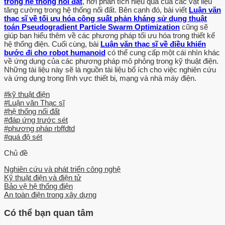
trong hệ thống nối đất
, nơi phân tích hiệu quả của các vật liệu
tăng cường trong hệ thống nối đất. Bên cạnh đó, bài viết
Luận văn
thạc sĩ về tối ưu hóa công suất phản kháng sử dụng thuật
toán Pseudogradient Particle Swarm Optimization
cũng sẽ
giúp bạn hiểu thêm về các phương pháp tối ưu hóa trong thiết kế
hệ thống điện. Cuối cùng, bài
Luận văn thạc sĩ về điều khiển
bước đi cho robot humanoid
có thể cung cấp một cái nhìn khác
về ứng dụng của các phương pháp mô phỏng trong kỹ thuật điện.
Những tài liệu này sẽ là nguồn tài liệu bổ ích cho việc nghiên cứu
và ứng dụng trong lĩnh vực thiết bị, mạng và nhà máy điện.
#kỹ thuật điện
#Luận văn Thạc sĩ
#hệ thống nối đất
#đáp ứng trước sét
#phương pháp rbffdtd
#quá độ sét
Chủ đề
Nghiên cứu và phát triển công nghệ
Kỹ thuật điện và điện tử
Bảo vệ hệ thống điện
An toàn điện trong xây dựng
Có thể bạn quan tâm