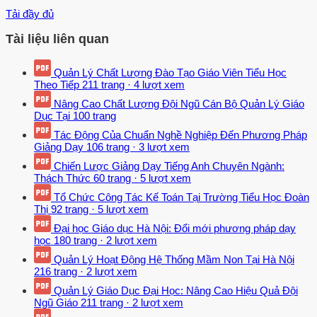
Tải đầy đủ
Tài liệu liên quan
Quản Lý Chất Lượng Đào Tạo Giáo Viên Tiểu Học
Theo Tiếp
211 trang
·
4 lượt xem
Nâng Cao Chất Lượng Đội Ngũ Cán Bộ Quản Lý Giáo
Dục Tại
100 trang
Tác Động Của Chuẩn Nghề Nghiệp Đến Phương Pháp
Giảng Dạy
106 trang
·
3 lượt xem
Chiến Lược Giảng Dạy Tiếng Anh Chuyên Ngành:
Thách Thức
60 trang
·
5 lượt xem
Tổ Chức Công Tác Kế Toán Tại Trường Tiểu Học Đoàn
Thị
92 trang
·
5 lượt xem
Đại học Giáo dục Hà Nội: Đổi mới phương pháp dạy
học
180 trang
·
2 lượt xem
Quản Lý Hoạt Động Hệ Thống Mầm Non Tại Hà Nội
216 trang
·
2 lượt xem
Quản Lý Giáo Dục Đại Học: Nâng Cao Hiệu Quả Đội
Ngũ Giáo
211 trang
·
2 lượt xem