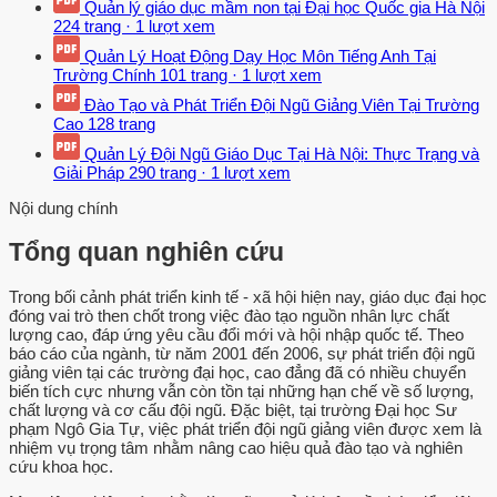
Quản lý giáo dục mầm non tại Đại học Quốc gia Hà Nội
224 trang
·
1 lượt xem
Quản Lý Hoạt Động Dạy Học Môn Tiếng Anh Tại
Trường Chính
101 trang
·
1 lượt xem
Đào Tạo và Phát Triển Đội Ngũ Giảng Viên Tại Trường
Cao
128 trang
Quản Lý Đội Ngũ Giáo Dục Tại Hà Nội: Thực Trạng và
Giải Pháp
290 trang
·
1 lượt xem
Nội dung chính
Tổng quan nghiên cứu
Trong bối cảnh phát triển kinh tế - xã hội hiện nay, giáo dục đại học
đóng vai trò then chốt trong việc đào tạo nguồn nhân lực chất
lượng cao, đáp ứng yêu cầu đổi mới và hội nhập quốc tế. Theo
báo cáo của ngành, từ năm 2001 đến 2006, sự phát triển đội ngũ
giảng viên tại các trường đại học, cao đẳng đã có nhiều chuyển
biến tích cực nhưng vẫn còn tồn tại những hạn chế về số lượng,
chất lượng và cơ cấu đội ngũ. Đặc biệt, tại trường Đại học Sư
phạm Ngô Gia Tự, việc phát triển đội ngũ giảng viên được xem là
nhiệm vụ trọng tâm nhằm nâng cao hiệu quả đào tạo và nghiên
cứu khoa học.