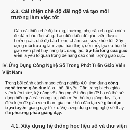
3.3. Cải thiện chế độ đãi ngộ và tạo môi
trường làm việc tốt
Cần cải thiện chế độ lương, thưởng, phụ cấp cho giáo viên
để đảm bảo đời sống. Tạo điều kiện để giáo viên được
hưởng các chế độ bảo hiểm, chăm sóc sức khỏe tốt. Xây
dựng môi trường làm việc thân thiện, cởi mở, tạo cơ hội để
giáo viên phát huy năng lực sáng tạo.
Sự hài lòng của giáo
viên
là yếu tố quan trọng để nâng cao chất lượng giáo dục.
IV. Ứng Dụng Công Nghệ Số Trong Phát Triển Giáo Viên
Việt Nam
Trong bối cảnh cách mạng công nghiệp 4.0, ứng dụng
công
nghệ trong giáo dục
là xu thế tất yếu. Cần trang bị cho giáo
viên kiến thức, kỹ năng về công nghệ thông tin để họ có thể sử
dụng hiệu quả các công cụ, phần mềm hỗ trợ giảng dạy. Tạo
điều kiện để giáo viên tham gia các khóa đào tạo về
giáo dục
trực tuyến
, giảng dạy từ xa. Việc ứng dụng công nghệ sẽ thay
đổi
phương pháp giảng dạy
.
4.1. Xây dựng hệ thống học liệu số và thư viện