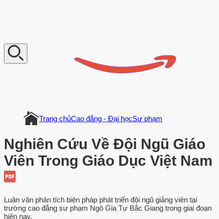
V
n
D
o
c
u
m
e
n
t
Trang chủ
Cao đẳng - Đại học
Sư phạm
Nghiên Cứu Về Đội Ngũ Giáo
Viên Trong Giáo Dục Việt Nam
Luận văn phân tích biện pháp phát triển đội ngũ giảng viên tại
trường cao đẳng sư phạm Ngô Gia Tự Bắc Giang trong giai đoạn
hiện nay.