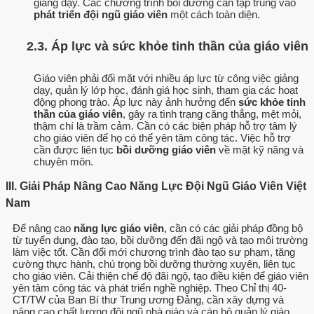
giảng dạy. Các chương trình bồi dưỡng cần tập trung vào
phát triển đội ngũ giáo viên
một cách toàn diện.
2.3. Áp lực và sức khỏe tinh thần của giáo viên
Giáo viên phải đối mặt với nhiều áp lực từ công việc giảng
dạy, quản lý lớp học, đánh giá học sinh, tham gia các hoạt
động phong trào. Áp lực này ảnh hưởng đến
sức khỏe tinh
thần của giáo viên
, gây ra tình trạng căng thẳng, mệt mỏi,
thậm chí là trầm cảm. Cần có các biện pháp hỗ trợ tâm lý
cho giáo viên để họ có thể yên tâm công tác. Việc hỗ trợ
cần được liên tục
bồi dưỡng giáo viên
về mặt kỹ năng và
chuyên môn.
III. Giải Pháp Nâng Cao Năng Lực Đội Ngũ Giáo Viên Việt
Nam
Để nâng cao
năng lực giáo viên
, cần có các giải pháp đồng bộ
từ tuyển dụng, đào tạo, bồi dưỡng đến đãi ngộ và tạo môi trường
làm việc tốt. Cần đổi mới chương trình đào tạo sư phạm, tăng
cường thực hành, chú trọng bồi dưỡng thường xuyên, liên tục
cho giáo viên. Cải thiện chế độ đãi ngộ, tạo điều kiện để giáo viên
yên tâm công tác và phát triển nghề nghiệp. Theo Chỉ thị 40-
CT/TW của Ban Bí thư Trung ương Đảng, cần xây dựng và
nâng cao chất lượng đội ngũ nhà giáo và cán bộ quản lý giáo