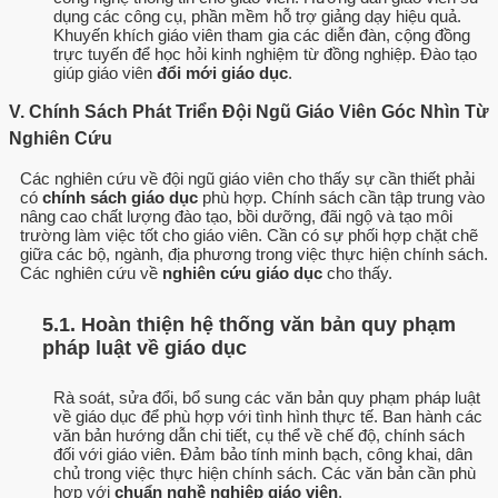
dụng các công cụ, phần mềm hỗ trợ giảng dạy hiệu quả.
Khuyến khích giáo viên tham gia các diễn đàn, cộng đồng
trực tuyến để học hỏi kinh nghiệm từ đồng nghiệp. Đào tạo
giúp giáo viên
đổi mới giáo dục
.
V. Chính Sách Phát Triển Đội Ngũ Giáo Viên Góc Nhìn Từ
Nghiên Cứu
Các nghiên cứu về đội ngũ giáo viên cho thấy sự cần thiết phải
có
chính sách giáo dục
phù hợp. Chính sách cần tập trung vào
nâng cao chất lượng đào tạo, bồi dưỡng, đãi ngộ và tạo môi
trường làm việc tốt cho giáo viên. Cần có sự phối hợp chặt chẽ
giữa các bộ, ngành, địa phương trong việc thực hiện chính sách.
Các nghiên cứu về
nghiên cứu giáo dục
cho thấy.
5.1. Hoàn thiện hệ thống văn bản quy phạm
pháp luật về giáo dục
Rà soát, sửa đổi, bổ sung các văn bản quy phạm pháp luật
về giáo dục để phù hợp với tình hình thực tế. Ban hành các
văn bản hướng dẫn chi tiết, cụ thể về chế độ, chính sách
đối với giáo viên. Đảm bảo tính minh bạch, công khai, dân
chủ trong việc thực hiện chính sách. Các văn bản cần phù
hợp với
chuẩn nghề nghiệp giáo viên
.