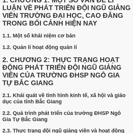
1.
CHƯƠNG 1: MỘT SỐ VẤN ĐỀ LÍ
LUẬN VỀ PHÁT TRIỂN ĐỘI NGŨ GIẢNG
VIÊN TRƯỜNG ĐẠI HỌC, CAO ĐẲNG
TRONG BỐI CẢNH HIỆN NAY
1.1.
Một số khái niệm cơ bản
1.2.
Quản lí hoạt động quản lí
2.
CHƯƠNG 2: THỰC TRẠNG HOẠT
ĐỘNG PHÁT TRIỂN ĐỘI NGŨ GIẢNG
VIÊN CỦA TRƯỜNG ĐHSP NGÔ GIA
TỰ BẮC GIANG
2.1.
Khái quát về tình hình kinh tế, xã hội và giáo
dục của tỉnh Bắc Giang
2.2.
Quá trình phát triển của trường ĐHSP Ngô
Gia Tự Bắc Giang
2.3.
Thực trạng đội ngũ giảng viên và hoạt động