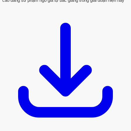
cao đẳng sư phạm ngô gia tự bắc giang trong giai đoạn hiện nay