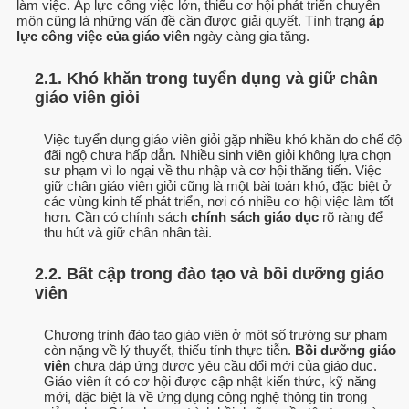
làm việc. Áp lực công việc lớn, thiếu cơ hội phát triển chuyên
môn cũng là những vấn đề cần được giải quyết. Tình trạng
áp
lực công việc của giáo viên
ngày càng gia tăng.
2.1. Khó khăn trong tuyển dụng và giữ chân
giáo viên giỏi
Việc tuyển dụng giáo viên giỏi gặp nhiều khó khăn do chế độ
đãi ngộ chưa hấp dẫn. Nhiều sinh viên giỏi không lựa chọn
sư phạm vì lo ngại về thu nhập và cơ hội thăng tiến. Việc
giữ chân giáo viên giỏi cũng là một bài toán khó, đặc biệt ở
các vùng kinh tế phát triển, nơi có nhiều cơ hội việc làm tốt
hơn. Cần có chính sách
chính sách giáo dục
rõ ràng để
thu hút và giữ chân nhân tài.
2.2. Bất cập trong đào tạo và bồi dưỡng giáo
viên
Chương trình đào tạo giáo viên ở một số trường sư phạm
còn nặng về lý thuyết, thiếu tính thực tiễn.
Bồi dưỡng giáo
viên
chưa đáp ứng được yêu cầu đổi mới của giáo dục.
Giáo viên ít có cơ hội được cập nhật kiến thức, kỹ năng
mới, đặc biệt là về ứng dụng công nghệ thông tin trong