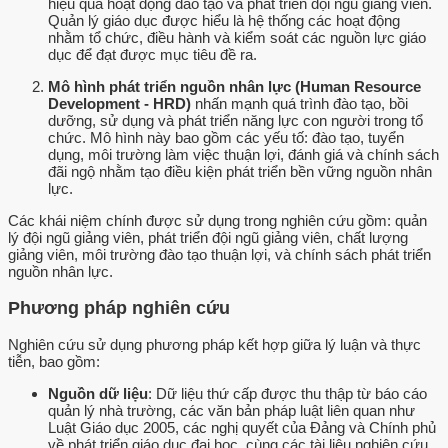
hiệu quả hoạt động đào tạo và phát triển đội ngũ giảng viên.
Quản lý giáo dục được hiểu là hệ thống các hoạt động
nhằm tổ chức, điều hành và kiểm soát các nguồn lực giáo
dục để đạt được mục tiêu đề ra.
Mô hình phát triển nguồn nhân lực (Human Resource
Development - HRD)
nhấn mạnh quá trình đào tạo, bồi
dưỡng, sử dụng và phát triển năng lực con người trong tổ
chức. Mô hình này bao gồm các yếu tố: đào tạo, tuyển
dụng, môi trường làm việc thuận lợi, đánh giá và chính sách
đãi ngộ nhằm tạo điều kiện phát triển bền vững nguồn nhân
lực.
Các khái niệm chính được sử dụng trong nghiên cứu gồm: quản
lý đội ngũ giảng viên, phát triển đội ngũ giảng viên, chất lượng
giảng viên, môi trường đào tạo thuận lợi, và chính sách phát triển
nguồn nhân lực.
Phương pháp nghiên cứu
Nghiên cứu sử dụng phương pháp kết hợp giữa lý luận và thực
tiễn, bao gồm:
Nguồn dữ liệu
: Dữ liệu thứ cấp được thu thập từ báo cáo
quản lý nhà trường, các văn bản pháp luật liên quan như
Luật Giáo dục 2005, các nghị quyết của Đảng và Chính phủ
về phát triển giáo dục đại học, cùng các tài liệu nghiên cứu