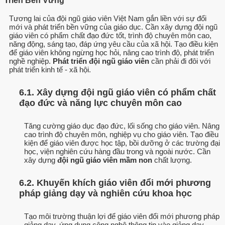
Triển Bền Vững
Tương lai của đội ngũ giáo viên Việt Nam gắn liền với sự đổi
mới và phát triển bền vững của giáo dục. Cần xây dựng đội ngũ
giáo viên có phẩm chất đạo đức tốt, trình độ chuyên môn cao,
năng động, sáng tạo, đáp ứng yêu cầu của xã hội. Tạo điều kiện
để giáo viên không ngừng học hỏi, nâng cao trình độ, phát triển
nghề nghiệp.
Phát triển đội ngũ giáo viên
cần phải đi đôi với
phát triển kinh tế - xã hội.
6.1. Xây dựng đội ngũ giáo viên có phẩm chất
đạo đức và năng lực chuyên môn cao
Tăng cường giáo dục đạo đức, lối sống cho giáo viên. Nâng
cao trình độ chuyên môn, nghiệp vụ cho giáo viên. Tạo điều
kiện để giáo viên được học tập, bồi dưỡng ở các trường đại
học, viện nghiên cứu hàng đầu trong và ngoài nước. Cần
xây dựng
đội ngũ giáo viên mầm non
chất lượng.
6.2. Khuyến khích giáo viên đổi mới phương
pháp giảng dạy và nghiên cứu khoa học
Tạo môi trường thuận lợi để giáo viên đổi mới phương pháp
giảng dạy, ứng dụng công nghệ thông tin vào giảng dạy.