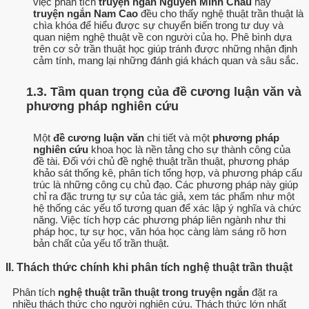
việc phân tích
truyện ngắn Nguyễn Minh Châu
hay
truyện ngắn Nam Cao
đều cho thấy nghệ thuật trần thuật là
chìa khóa để hiểu được sự chuyển biến trong tư duy và
quan niệm nghệ thuật về con người của họ. Phê bình dựa
trên cơ sở trần thuật học giúp tránh được những nhận định
cảm tính, mang lại những đánh giá khách quan và sâu sắc.
1.3. Tầm quan trọng của đề cương luận văn và
phương pháp nghiên cứu
Một
đề cương luận văn
chi tiết và một
phương pháp
nghiên cứu
khoa học là nền tảng cho sự thành công của
đề tài. Đối với chủ đề nghệ thuật trần thuật, phương pháp
khảo sát thống kê, phân tích tổng hợp, và phương pháp cấu
trúc là những công cụ chủ đạo. Các phương pháp này giúp
chỉ ra đặc trưng tự sự của tác giả, xem tác phẩm như một
hệ thống các yếu tố tương quan để xác lập ý nghĩa và chức
năng. Việc tích hợp các phương pháp liên ngành như thi
pháp học, tự sự học, văn hóa học càng làm sáng rõ hơn
bản chất của yếu tố trần thuật.
II. Thách thức chính khi phân tích nghệ thuật trần thuật
Phân tích
nghệ thuật trần thuật trong truyện ngắn
đặt ra
nhiều thách thức cho người nghiên cứu. Thách thức lớn nhất