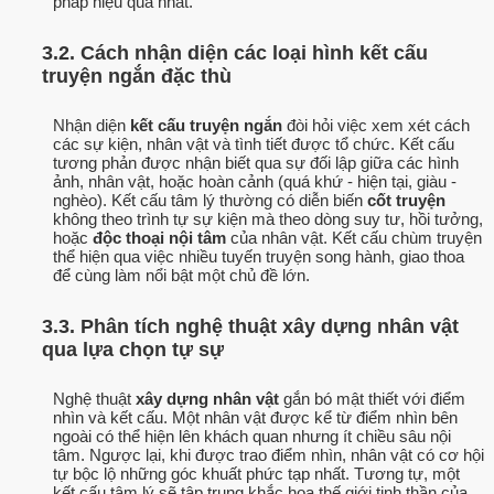
pháp hiệu quả nhất.
3.2. Cách nhận diện các loại hình kết cấu
truyện ngắn đặc thù
Nhận diện
kết cấu truyện ngắn
đòi hỏi việc xem xét cách
các sự kiện, nhân vật và tình tiết được tổ chức. Kết cấu
tương phản được nhận biết qua sự đối lập giữa các hình
ảnh, nhân vật, hoặc hoàn cảnh (quá khứ - hiện tại, giàu -
nghèo). Kết cấu tâm lý thường có diễn biến
cốt truyện
không theo trình tự sự kiện mà theo dòng suy tư, hồi tưởng,
hoặc
độc thoại nội tâm
của nhân vật. Kết cấu chùm truyện
thể hiện qua việc nhiều tuyến truyện song hành, giao thoa
để cùng làm nổi bật một chủ đề lớn.
3.3. Phân tích nghệ thuật xây dựng nhân vật
qua lựa chọn tự sự
Nghệ thuật
xây dựng nhân vật
gắn bó mật thiết với điểm
nhìn và kết cấu. Một nhân vật được kể từ điểm nhìn bên
ngoài có thể hiện lên khách quan nhưng ít chiều sâu nội
tâm. Ngược lại, khi được trao điểm nhìn, nhân vật có cơ hội
tự bộc lộ những góc khuất phức tạp nhất. Tương tự, một
kết cấu tâm lý sẽ tập trung khắc họa thế giới tinh thần của