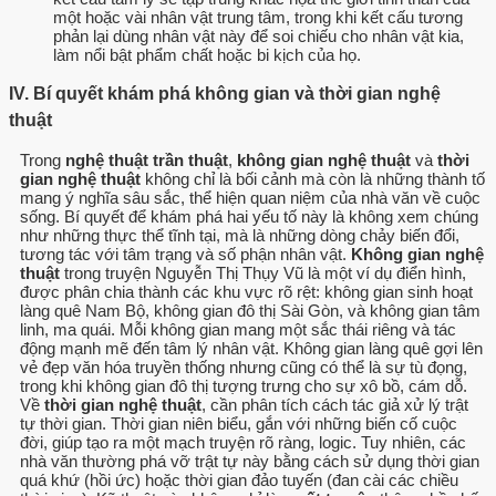
một hoặc vài nhân vật trung tâm, trong khi kết cấu tương
phản lại dùng nhân vật này để soi chiếu cho nhân vật kia,
làm nổi bật phẩm chất hoặc bi kịch của họ.
IV. Bí quyết khám phá không gian và thời gian nghệ
thuật
Trong
nghệ thuật trần thuật
,
không gian nghệ thuật
và
thời
gian nghệ thuật
không chỉ là bối cảnh mà còn là những thành tố
mang ý nghĩa sâu sắc, thể hiện quan niệm của nhà văn về cuộc
sống. Bí quyết để khám phá hai yếu tố này là không xem chúng
như những thực thể tĩnh tại, mà là những dòng chảy biến đổi,
tương tác với tâm trạng và số phận nhân vật.
Không gian nghệ
thuật
trong truyện Nguyễn Thị Thụy Vũ là một ví dụ điển hình,
được phân chia thành các khu vực rõ rệt: không gian sinh hoạt
làng quê Nam Bộ, không gian đô thị Sài Gòn, và không gian tâm
linh, ma quái. Mỗi không gian mang một sắc thái riêng và tác
động mạnh mẽ đến tâm lý nhân vật. Không gian làng quê gợi lên
vẻ đẹp văn hóa truyền thống nhưng cũng có thể là sự tù đọng,
trong khi không gian đô thị tượng trưng cho sự xô bồ, cám dỗ.
Về
thời gian nghệ thuật
, cần phân tích cách tác giả xử lý trật
tự thời gian. Thời gian niên biểu, gắn với những biến cố cuộc
đời, giúp tạo ra một mạch truyện rõ ràng, logic. Tuy nhiên, các
nhà văn thường phá vỡ trật tự này bằng cách sử dụng thời gian
quá khứ (hồi ức) hoặc thời gian đảo tuyến (đan cài các chiều