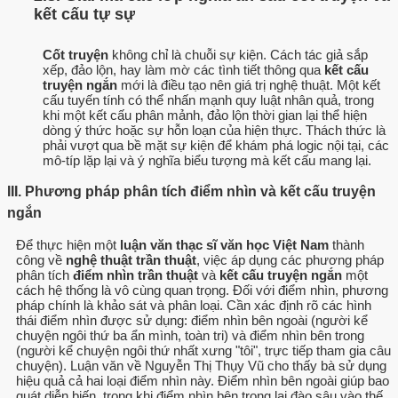
kết cấu tự sự
Cốt truyện
không chỉ là chuỗi sự kiện. Cách tác giả sắp
xếp, đảo lộn, hay làm mờ các tình tiết thông qua
kết cấu
truyện ngắn
mới là điều tạo nên giá trị nghệ thuật. Một kết
cấu tuyến tính có thể nhấn mạnh quy luật nhân quả, trong
khi một kết cấu phân mảnh, đảo lộn thời gian lại thể hiện
dòng ý thức hoặc sự hỗn loạn của hiện thực. Thách thức là
phải vượt qua bề mặt sự kiện để khám phá logic nội tại, các
mô-típ lặp lại và ý nghĩa biểu tượng mà kết cấu mang lại.
III. Phương pháp phân tích điểm nhìn và kết cấu truyện
ngắn
Để thực hiện một
luận văn thạc sĩ văn học Việt Nam
thành
công về
nghệ thuật trần thuật
, việc áp dụng các phương pháp
phân tích
điểm nhìn trần thuật
và
kết cấu truyện ngắn
một
cách hệ thống là vô cùng quan trọng. Đối với điểm nhìn, phương
pháp chính là khảo sát và phân loại. Cần xác định rõ các hình
thái điểm nhìn được sử dụng: điểm nhìn bên ngoài (người kể
chuyện ngôi thứ ba ẩn mình, toàn tri) và điểm nhìn bên trong
(người kể chuyện ngôi thứ nhất xưng "tôi", trực tiếp tham gia câu
chuyện). Luận văn về Nguyễn Thị Thụy Vũ cho thấy bà sử dụng
hiệu quả cả hai loại điểm nhìn này. Điểm nhìn bên ngoài giúp bao
quát diễn biến, trong khi điểm nhìn bên trong lại đào sâu vào thế