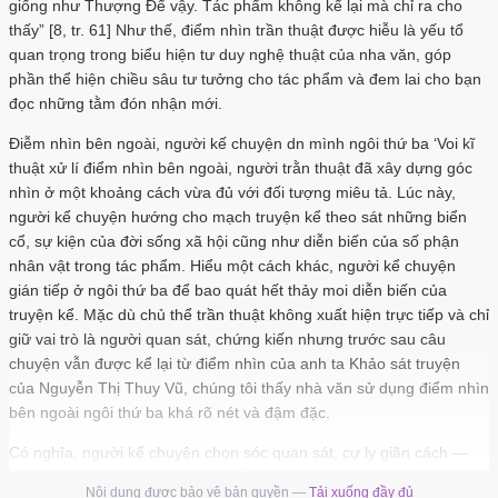
giống như Thượng Để vậy. Tác phẩm không kể lại mà chỉ ra cho
thấy” [8, tr. 61] Như thế, điểm nhìn trần thuật được hiễu là yếu tổ
quan trọng trong biểu hiện tư duy nghệ thuật của nha văn, góp
phần thể hiện chiều sâu tư tưởng cho tác phẩm và đem lai cho bạn
đọc những tằm đón nhận mới.
Điễm nhìn bên ngoài, người kế chuyện dn mình ngôi thứ ba ‘Voi kĩ
thuật xử lí điểm nhìn bên ngoài, người trằn thuật đã xây dựng góc
nhìn ở một khoảng cách vừa đủ với đối tượng miêu tả. Lúc này,
người kể chuyện hướng cho mạch truyện kể theo sát những biển
cổ, sự kiện của đời sống xã hội cũng như diễn biến của số phận
nhân vật trong tác phẩm. Hiểu một cách khác, người kể chuyện
gián tiếp ở ngôi thứ ba để bao quát hết thảy moi diễn biến của
truyện kể. Mặc dù chủ thể trần thuật không xuất hiện trực tiếp và chỉ
giữ vai trò là người quan sát, chứng kiến nhưng trước sau câu
chuyện vẫn được kể lại từ điểm nhìn của anh ta Khảo sát truyện
của Nguyễn Thị Thuy Vũ, chúng tôi thấy nhà văn sử dụng điểm nhìn
bên ngoài ngôi thứ ba khá rõ nét và đậm đặc.
Có nghĩa, người kể chuyện chọn sóc quan sát, cự ly giãn cách —
một khoảng cách nhất định để diễn giải cho mọi hoạt động của
Nội dung được bảo vệ bản quyền —
Tải xuống đầy đủ