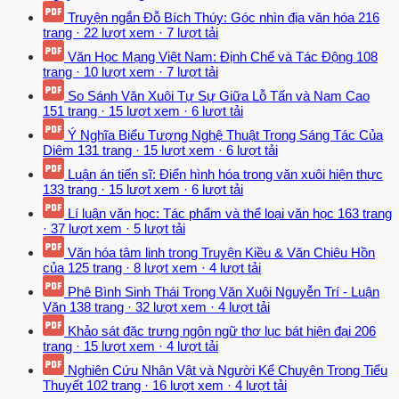
Truyện ngắn Đỗ Bích Thúy: Góc nhìn địa văn hóa
216
trang
·
22 lượt xem
·
7 lượt tải
Văn Học Mạng Việt Nam: Định Chế và Tác Động
108
trang
·
10 lượt xem
·
7 lượt tải
So Sánh Văn Xuôi Tự Sự Giữa Lỗ Tấn và Nam Cao
151 trang
·
15 lượt xem
·
6 lượt tải
Ý Nghĩa Biểu Tượng Nghệ Thuật Trong Sáng Tác Của
Diêm
131 trang
·
15 lượt xem
·
6 lượt tải
Luận án tiến sĩ: Điển hình hóa trong văn xuôi hiện thực
133 trang
·
15 lượt xem
·
6 lượt tải
Lí luận văn học: Tác phẩm và thể loại văn học
163 trang
·
37 lượt xem
·
5 lượt tải
Văn hóa tâm linh trong Truyện Kiều & Văn Chiêu Hồn
của
125 trang
·
8 lượt xem
·
4 lượt tải
Phê Bình Sinh Thái Trong Văn Xuôi Nguyễn Trí - Luận
Văn
138 trang
·
32 lượt xem
·
4 lượt tải
Khảo sát đặc trưng ngôn ngữ thơ lục bát hiện đại
206
trang
·
15 lượt xem
·
4 lượt tải
Nghiên Cứu Nhân Vật và Người Kể Chuyện Trong Tiểu
Thuyết
102 trang
·
16 lượt xem
·
4 lượt tải