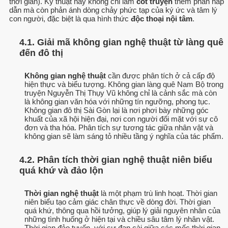
thời gian). Kỹ thuật này không chỉ làm
cốt truyện
thêm phần hấp
dẫn mà còn phản ánh dòng chảy phức tạp của ký ức và tâm lý
con người, đặc biệt là qua hình thức
độc thoại nội tâm
.
4.1. Giải mã không gian nghệ thuật từ làng quê
đến đô thị
Không gian nghệ thuật
cần được phân tích ở cả cấp độ
hiện thực và biểu tượng. Không gian làng quê Nam Bộ trong
truyện Nguyễn Thị Thụy Vũ không chỉ là cảnh sắc mà còn
là không gian văn hóa với những tín ngưỡng, phong tục.
Không gian đô thị Sài Gòn lại là nơi phơi bày những góc
khuất của xã hội hiện đại, nơi con người đối mặt với sự cô
đơn và tha hóa. Phân tích sự tương tác giữa nhân vật và
không gian sẽ làm sáng tỏ nhiều tầng ý nghĩa của tác phẩm.
4.2. Phân tích thời gian nghệ thuật niên biểu
quá khứ và đảo lộn
Thời gian nghệ thuật
là một phạm trù linh hoạt. Thời gian
niên biểu tạo cảm giác chân thực về dòng đời. Thời gian
quá khứ, thông qua hồi tưởng, giúp lý giải nguyên nhân của
những tình huống ở hiện tại và chiều sâu tâm lý nhân vật.
Thời gian đảo tuyến, với sự đan cài giữa các mốc thời gian,