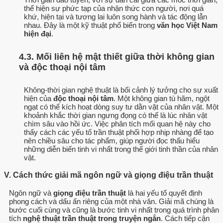
thể hiện sự phức tạp của nhận thức con người, nơi quá
khứ, hiện tại và tương lai luôn song hành và tác động lẫn
nhau. Đây là một kỹ thuật phổ biến trong
văn học Việt Nam
hiện đại
.
4.3. Mối liên hệ mật thiết giữa thời không gian
và độc thoại nội tâm
Không-thời gian nghệ thuật là bối cảnh lý tưởng cho sự xuất
hiện của
độc thoại nội tâm
. Một không gian tù hãm, ngột
ngạt có thể kích hoạt dòng suy tư dằn vặt của nhân vật. Một
khoảnh khắc thời gian ngưng đọng có thể là lúc nhân vật
chìm sâu vào hồi ức. Việc phân tích mối quan hệ này cho
thấy cách các yếu tố trần thuật phối hợp nhịp nhàng để tạo
nên chiều sâu cho tác phẩm, giúp người đọc thấu hiểu
những diễn biến tinh vi nhất trong thế giới tinh thần của nhân
vật.
V. Cách thức giải mã ngôn ngữ và giọng điệu trần thuật
Ngôn ngữ và
giọng điệu trần thuật
là hai yếu tố quyết định
phong cách và dấu ấn riêng của một nhà văn. Giải mã chúng là
bước cuối cùng và cũng là bước tinh vi nhất trong quá trình phân
tích
nghệ thuật trần thuật trong truyện ngắn
. Cách tiếp cận