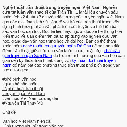
nhân vật. Trong Trôi sông, người kể chuyện giới thiệu một cách khái
quát về nhân vật Tư: “Lão là một thứ thợ xà bằn. Công lão thường
Nghệ thuật trần thuật trong truyện ngắn Việt Nam: Nghiên
cứu từ luận văn thạc sĩ của Trần Thị ...
là tài liệu chuyên sâu
bằng vài xị rượu đễ, một chút đồ nhậu, chút đính tiền nong, ăn một
phân tích kỹ thuật kể chuyện đặc trưng của truyện ngắn Việt Nam
bữa gid, dự một đám thôi nôi. Lão là một tên phụ lục lội suốt ngày
qua các giai đoạn lịch sử, làm rõ vai trò của trần thuật trong xây
bầu bạn với cây chỗi Tàu cau, cái xéng” 35, tr 12].
dựng hình tượng nhân vật, phát triển cốt truyện và thể hiện bản
sắc văn học dân tộc. Đọc tài liệu này, người đọc sẽ hệ thống hóa
Người kể chuyện, không những giới thiệu về nhân vật lão Tư mà
kiến thức về luận điểm trần thuật, áp dụng vào nghiên cứu văn
học, giảng dạy văn học trung học và đại học. Bạn có thể tham
còn thể hiện niềm trắc ẳn xót thương một đời thăng trầm đối với
khảo thêm
nghệ thuật trong truyện ngắn Đỗ Chu
để so sánh đặc
nhân vật “Nhưng lão làm sao có thể quên ngày hiển hách nhất đời
điểm trần thuật giữa các nhà văn khác nhau, hoặc đọc
chất dân
lão - ngày quan trì phủ lấy đứa con gái độc nhất của ông về làm vợ
gian truyện ngắn Sơn Nam
để hiểu rõ ảnh hưởng của văn hóa dân
gian đến kỹ thuật trần thuật, cùng với
kỹ thuật đối thoại truyện
thứ tám. Cũng bắt đầu từ đó lão đoạn tuyệt làm phu quét dọn” [35,
ngắn
để nắm bắt các phương thức trần thuật phổ biến trong văn
tr 13]. Dòng đời con người thiên biển van hóa, có lúc sướng, lúc
học đương đại.
khổ. Chính vì vậy mà lão Tư luôn hoài vọng, tiếc nuối quá khứ một
#phê bình văn học
thời vinh hiễn.
#quan hệ hôn nhân
#Nghệ thuật trần thuật
Bên cạnh đó, người kể chuyện đã ấn mình vào trong xúc cảm của
#truyện ngắn Việt Nam
nhân vật, để thể nghiệm những chuyển biến tỉnh tế, nhạy cảm trong
#văn học Việt Nam đương đại
tim hồn âu kún được bộc bạch cụ thé: “eng con trăng cuối năm như
#Nguyễn Thị Thuỵ Vũ
đêm may, lão ngồi bên thằm lẫm lúa của quan trì phù bên cạnh chai
Chủ đề
rượu Mai Quế Lộ của con gái lão cấp nắp đem về cho lão. Lão ngồi
xếp bằng trên chỉ chiếu manh nhâm nhĩ "mi ng thịt heo rừng nướng.
Văn học Việt Nam hiện đại
Hình tượng phụ nữ trong văn học