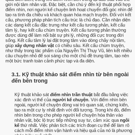
giới nội tâm nhân vật. Đặc biệt, cần chú ý đến kỹ thuật phối hợp
điểm nhìn, nơi người kể chuyện linh hoạt chuyển đổi góc nhìn để
tạo ra tính đa chiều và khách quan hóa mạch truyện. Đối với kết
cấu, phương pháp phân tích cấu trúc là chủ đạo. Cần nhận diện
các dạng kết cấu đặc trưng như kết cấu tương phản, kết cấu
tâm lý, hay kết cấu chùm truyện. Kết cấu tương phản thường
được dùng để làm nổi bật sự phi lý, những đối cực trong đời
sống. Kết cấu tâm lý lại đặt trọng tâm vào dòng chảy nội tâm,
giúp
xây dựng nhân vật
có chiều sâu. Kết cấu chùm truyện,
như thấy trong tác phẩm của Nguyễn Thị Thụy Vũ, liên kết nhiều
câu chuyện nhỏ để soi sáng cho một chủ đề trung tâm, tạo nên
một bức tranh toàn cảnh phức tạp và đa diện.
3.1. Kỹ thuật khảo sát điểm nhìn từ bên ngoài
đến bên trong
Kỹ thuật khảo sát
điểm nhìn trần thuật
bắt đầu bằng việc
xác định vị thế của
người kể chuyện
. Với điểm nhìn bên
ngoài, người kể chuyện đóng vai trò quan sát, chứng kiến,
tạo ra một cự ly nhất định với đối tượng. Trong khi đó, điểm
nhìn bên trong cho phép người kể chuyện hóa thân vào
nhân vật, bộc lộ trực tiếp những suy tư, cảm xúc qua
ngôi
kể
thứ nhất. Việc phân tích các trích đoạn cụ thể để làm rõ
cách mỗi điểm nhìn vận hành và hiệu quả của nó là phương