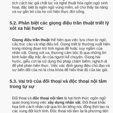
tích cách tác giả chắt lọc và nghệ thuật hóa ngôn ngữ sinh
hoạt, đặc biệt là ngôn ngữ vùng miền, sẽ cho thấy tài năng
và sự gắn bó của họ với hiện thực đời sống.
5.2. Phân biệt các giọng điệu trần thuật triết lý
xót xa hài hước
Giọng điệu trần thuật
thể hiện qua việc lựa chọn từ ngữ,
cấu trúc câu và nhịp điệu kể. Giọng triết lý thường xuất hiện
trong những đoạn trữ tình ngoại đề hoặc suy ngẫm của
nhân vật. Giọng xót xa, thương cảm bộc lộ qua những lời
bình luận đầy trắc ẩn của người kể chuyện. Giọng hài
hước, giễu cợt lại sử dụng thủ pháp châm biếm, nghịch dị
để phê phán hiện thực. Việc xác định giọng điệu chủ đạo và
sự biến đổi của nó là chìa khóa để hiểu thái độ của tác giả.
5.3. Vai trò của đối thoại và độc thoại nội tâm
trong tự sự
Đối thoại và
độc thoại nội tâm
là hai hình thức ngôn ngữ
quan trọng trong việc
xây dựng nhân vật
. Đối thoại khắc
họa tính cách nhân vật qua lời ăn tiếng nói, đồng thời tạo ra
các xung đột kịch tính. Độc thoại nội tâm lại là phương tiện