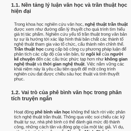
1.1. Nền tảng lý luận văn học và trần thuật học
hiện đại
Trong khoa học nghiên cứu văn học,
nghệ thuật trần thuật
được xem như đường dẫn lý thuyết cho quá trình tìm hiểu
giá trị tác phẩm. Nghiên cứu yếu tố trần thuật trong văn bản
tự sự là hướng tới xác lập hình thái bản chất các thành tố
nghệ thuật tham gia vào tổ chức, cấu thành nên chỉnh thể.
Trần thuật học
cung cấp bộ công cụ phương pháp luận để
phân tích các cấp độ của văn bản, từ
ngôi kể
của
người
kể chuyện
đến các cấu trúc phức tạp hơn như
không gian
nghệ thuật
và
thời gian nghệ thuật
. Việc nắm vững các
khái niệm này là yêu cầu tiên quyết để một công trình
nghiên cứu đạt được chiều sâu học thuật và tính thuyết
phục.
1.2. Vai trò của phê bình văn học trong phân
tích truyện ngắn
Hoạt động
phê bình văn học
không thể tách rời việc phân
tích nghệ thuật trần thuật. Thông qua việc soi chiếu các kỹ
thuật tự sự, nhà phê bình có thể đánh giá mức độ thành
công, những cách tân và đóng góp của một tác giả. Ví dụ,