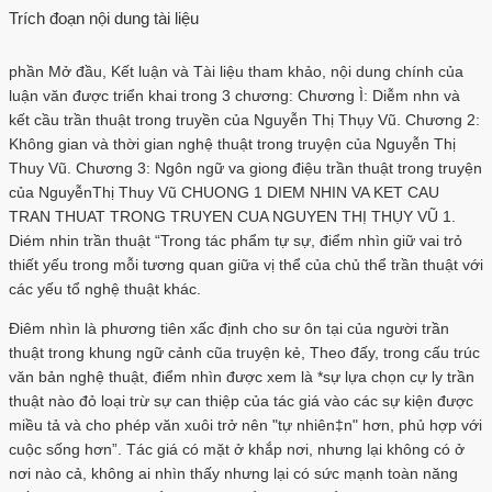
Trích đoạn nội dung tài liệu
phần Mở đầu, Kết luận và Tài liệu tham khảo, nội dung chính của
luận văn được triển khai trong 3 chương: Chương Ì: Diễm nhn và
kết cầu trần thuật trong truyền của Nguyễn Thị Thụy Vũ. Chương 2:
Không gian và thời gian nghệ thuật trong truyện của Nguyễn Thị
Thuy Vũ. Chương 3: Ngôn ngữ va giong điệu trần thuật trong truyện
của NguyễnThị Thuy Vũ CHUONG 1 DIEM NHIN VA KET CAU
TRAN THUAT TRONG TRUYEN CUA NGUYEN THỊ THỤY VŨ 1.
Diém nhin trần thuật “Trong tác phẩm tự sự, điểm nhìn giữ vai trỏ
thiết yếu trong mỗi tương quan giữa vị thể của chủ thể trần thuật với
các yếu tổ nghệ thuật khác.
Điêm nhìn là phương tiên xấc định cho sư ôn tại của người trần
thuật trong khung ngữ cảnh cũa truyện kẻ, Theo đấy, trong cấu trúc
văn bản nghệ thuật, điểm nhìn được xem là *sự lựa chọn cự ly trần
thuật nào đỏ loại trừ sự can thiệp của tác giá vào các sự kiện được
miều tả và cho phép văn xuôi trở nên "tự nhiên‡n" hơn, phủ hợp với
cuộc sống hơn”. Tác giá có mặt ở khắp nơi, nhưng lại không có ở
nơi nào cả, không ai nhìn thấy nhưng lại có sức mạnh toàn năng