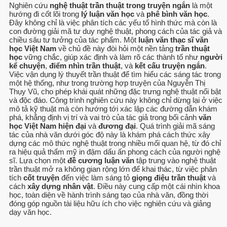
Nghiên cứu
nghệ thuật trần thuật trong truyện ngắn
là một
hướng đi cốt lõi trong
lý luận văn học
và
phê bình văn học
.
Đây không chỉ là việc phân tích các yếu tố hình thức mà còn là
con đường giải mã tư duy nghệ thuật, phong cách của tác giả và
chiều sâu tư tưởng của tác phẩm. Một
luận văn thạc sĩ văn
học Việt Nam
về chủ đề này đòi hỏi một nền tảng
trần thuật
học
vững chắc, giúp xác định và làm rõ các thành tố như
người
kể chuyện
,
điểm nhìn trần thuật
, và
kết cấu truyện ngắn
.
Việc vận dụng lý thuyết trần thuật để tìm hiểu các sáng tác trong
một hệ thống, như trong trường hợp truyện của Nguyễn Thị
Thụy Vũ, cho phép khái quát những đặc trưng nghệ thuật nổi bật
và độc đáo. Công trình nghiên cứu này không chỉ dừng lại ở việc
mô tả kỹ thuật mà còn hướng tới xác lập các đường dẫn khám
phá, khẳng định vị trí và vai trò của tác giả trong bối cảnh
văn
học Việt Nam hiện đại
và
đương đại
. Quá trình giải mã sáng
tác của nhà văn dưới góc độ này là khám phá cách thức xây
dựng các mô thức nghệ thuật trong nhiều mối quan hệ, từ đó chỉ
ra hiệu quả thẩm mỹ in đậm dấu ấn phong cách của người nghệ
sĩ. Lựa chọn một
đề cương luận văn
tập trung vào nghệ thuật
trần thuật mở ra không gian rộng lớn để khai thác, từ việc phân
tích
cốt truyện
đến việc làm sáng tỏ
giọng điệu trần thuật
và
cách
xây dựng nhân vật
. Điều này cung cấp một cái nhìn khoa
học, toàn diện về hành trình sáng tạo của nhà văn, đồng thời
đóng góp nguồn tài liệu hữu ích cho việc nghiên cứu và giảng
dạy văn học.