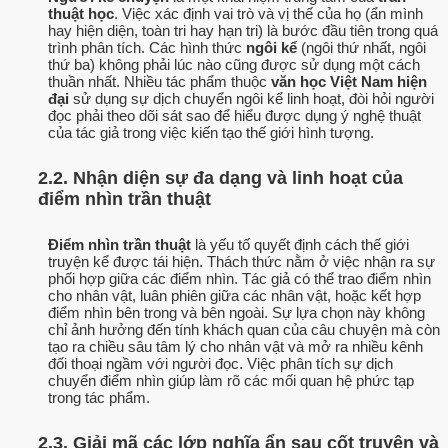
thuật học
. Việc xác định vai trò và vị thế của họ (ẩn mình
hay hiện diện, toàn tri hay hạn tri) là bước đầu tiên trong quá
trình phân tích. Các hình thức
ngôi kể
(ngôi thứ nhất, ngôi
thứ ba) không phải lúc nào cũng được sử dụng một cách
thuần nhất. Nhiều tác phẩm thuộc
văn học Việt Nam hiện
đại
sử dụng sự dịch chuyển ngôi kể linh hoạt, đòi hỏi người
đọc phải theo dõi sát sao để hiểu được dụng ý nghệ thuật
của tác giả trong việc kiến tạo thế giới hình tượng.
2.2. Nhận diện sự đa dạng và linh hoạt của
điểm nhìn trần thuật
Điểm nhìn trần thuật
là yếu tố quyết định cách thế giới
truyện kể được tái hiện. Thách thức nằm ở việc nhận ra sự
phối hợp giữa các điểm nhìn. Tác giả có thể trao điểm nhìn
cho nhân vật, luân phiên giữa các nhân vật, hoặc kết hợp
điểm nhìn bên trong và bên ngoài. Sự lựa chọn này không
chỉ ảnh hưởng đến tính khách quan của câu chuyện mà còn
tạo ra chiều sâu tâm lý cho nhân vật và mở ra nhiều kênh
đối thoại ngầm với người đọc. Việc phân tích sự dịch
chuyển điểm nhìn giúp làm rõ các mối quan hệ phức tạp
trong tác phẩm.
2.3. Giải mã các lớp nghĩa ẩn sau cốt truyện và