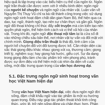
hiệu quả là tập trung vào các biểu hiện cụ thể của ngôn từ. Ngôn
ngữ trần thuật cần được xem xét ở nhiều bình diện: ngôn ngữ
của
người kể chuyện
và ngôn ngữ của nhân vật. Luận văn về
Nguyễn Thị Thụy Vũ chỉ ra bà rất thành công trong việc sử dụng
ngôn ngữ sinh hoạt đậm chất dân gian Nam Bộ, thể hiện qua ca
dao, tục ngữ, thành ngữ, tạo nên sự chân thực và gần gũi. Ngôn
ngữ đối thoại không chỉ thúc đẩy
cốt truyện
mà còn kiến tạo nên
quyền phát ngôn, thể hiện tính cách và vị thế xã hội của nhân
vật. Trong khi đó, ngôn ngữ
độc thoại nội tâm
lại là cửa sổ đi
vào những chiều sâu bản thể, nơi nhân vật tự vấn và đối mặt với
chính mình.
Giọng điệu trần thuật
là thái độ, tình cảm của
người kể chuyện đối với đối tượng được kể. Cần nhận diện các
sắc thái giọng điệu khác nhau: giọng xót xa, thương cảm; giọng
triết lý, nghiệm suy; hay giọng hài hước, giễu cợt. Sự đa dạng
trong giọng điệu làm cho tác phẩm trở nên phong phú, tránh
được sự đơn điệu và thể hiện một cái nhìn đa diện về cuộc
sống, một đặc trưng quan trọng của
văn học đương đại
.
5.1. Đặc trưng ngôn ngữ sinh hoạt trong văn
học Việt Nam hiện đại
Trong
văn học Việt Nam hiện đại
, việc đưa ngôn ngữ đời
sống, đậm chất khẩu ngữ vào tác phẩm là một xu hướng
quan trọng. Điều này giúp tác phẩm thoát khỏi tính công
thức, ước lệ, trở nên sống động và chân thực hơn. Phân