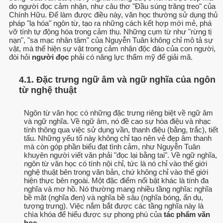
do người đọc cảm nhận, như câu thơ "Đầu súng trăng treo" của
Chính Hữu. Để làm được điều này, văn học thường sử dụng thủ
pháp "lạ hóa" ngôn từ, tạo ra những cách kết hợp mới mẻ, phá
vỡ tính tự động hóa trong cảm thụ. Những cụm từ như "rừng tị
nạn", "sa mạc nhân tâm" của Nguyễn Tuân không chỉ mô tả sự
vật, mà thể hiện sự vật trong cảm nhận độc đáo của con người,
đòi hỏi
người đọc
phải có năng lực thẩm mỹ để giải mã.
4.1. Đặc trưng ngữ âm và ngữ nghĩa của ngôn
từ nghệ thuật
Ngôn từ văn học có những đặc trưng riêng biệt về ngữ âm
và ngữ nghĩa. Về ngữ âm, nó đề cao sự hòa điệu và nhạc
tính thông qua việc sử dụng vần, thanh điệu (bằng, trắc), tiết
tấu. Những yếu tố này không chỉ tạo nên vẻ đẹp âm thanh
mà còn góp phần biểu đạt tình cảm, như Nguyễn Tuân
khuyên người viết văn phải "đọc lại bằng tai". Về ngữ nghĩa,
ngôn từ văn học có tính nội chỉ, tức là nó chỉ vào thế giới
nghệ thuật bên trong văn bản, chứ không chỉ vào thế giới
hiện thực bên ngoài. Một đặc điểm nổi bật khác là tính đa
nghĩa và mơ hồ. Nó thường mang nhiều tầng nghĩa: nghĩa
bề mặt (nghĩa đen) và nghĩa bề sâu (nghĩa bóng, ẩn dụ,
tượng trưng). Việc nắm bắt được các tầng nghĩa này là
chìa khóa để hiểu được sự phong phú của
tác phẩm văn
học
.