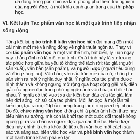
đa dạng trong góc nhìn và làm phong phú thêm trải nghiệm
của
người đọc
, là một khía cạnh quan trọng của
thi pháp
học
.
VI. Kết luận Tác phẩm văn học là một quá trình tiếp nhận
sống động
Tổng kết lại,
giáo trình lí luận văn học
hiện đại mang đến một
cái nhìn mới mẻ và năng động về nghệ thuật ngôn từ. Thay vì
coi
tác phẩm văn học
là một vật thể tĩnh, bất biến, lý luận ngày
nay khẳng định nó là một quá trình. Quá trình này là sự tương
tác phức hợp giữa ba yếu tố không thể tách rời: tác giả (người
sản xuất), văn bản (sản phẩm), và
người đọc
(người tiêu dùng
và đồng sáng tạo). Văn bản, với cấu trúc mở của nó, không tự
sản sinh ra một ý nghĩa duy nhất. Ý nghĩa của tác phẩm được
hình thành và không ngừng mở rộng qua hoạt động giải mã, diễn
giải của người đọc trong những ngữ cảnh văn hóa, xã hội khác
nhau. Ý nghĩa có thể vượt xa dự kiến ban đầu của tác giả, làm
nên đời sống lịch sử của tác phẩm. Mỗi lần đọc là một lần tái
kiến tạo, tạo ra một "dị bản" riêng trong tâm trí người tiếp nhận.
Do đó,
chức năng văn học
không chỉ là phản ánh hiện thực hay
biểu hiện tư tưởng, mà còn là khởi tạo một cuộc đối thoại không
ngừng giữa văn bản và người đọc qua các thế hệ. Hiểu được
điều này chính là chìa khóa để tiếp cận văn học một cách sâu
sắc và sáng tạo, biến việc học văn và
phê bình văn học
thành
một hành trình khám phá vô tận.