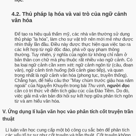
4.2. Thủ pháp lạ hóa và vai trò của ngữ cảnh
văn hóa
Để tạo ra hiệu quả thẩm mỹ, các nhà văn thường sử dụng
thủ pháp "lạ hóa", làm cho sự vật trở nên mới mẻ như được
nhìn thấy lần đầu. Điều này được thực hiện qua việc tạo ra
các kết hợp từ ngữ độc đáo, phá vỡ quy phạm thông
thường. Tuy nhiên, ý nghĩa của ngôn từ không chỉ nằm ở
bản thân con chữ mà phụ thuộc rất nhiều vào ngữ cảnh. Có
ba loại ngữ cảnh cần xem xét: ngữ cảnh ngôn từ (câu, đoạn
văn), ngữ cảnh tình huống (bối cảnh giao tiếp), và quan
trọng nhất là ngữ cảnh văn hóa (phong tục, truyền thống).
Chẳng hạn, để hiểu câu thơ "May chùm trước giậu hoa năm
ngoái" của Nguyễn Khuyến trong bài
Thu vịnh
,
người đọc
cần có tri thức về điển tích giậu cúc của Đào Tiềm. Do đó,
việc giải mã văn bản đòi hỏi sự kết hợp giữa phân tích ngôn
từ và am hiểu văn hóa.
V. Ứng dụng lí luận văn học vào phân tích cốt truyện trần
thuật
Lí luận văn học cung cấp một bộ công cụ sắc bén để phân tích
các yếu tố tự sự như cốt truyện và trần thuật. Cốt truyện không