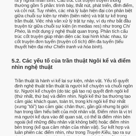
ra ý nghĩa nhân sinh. Cấu trúc cốt truyện truyền thống
thường gồm 5 phần: trình bày, thắt nút, phát triển, đỉnh điểm,
và cởi nút. Tuy nhiên, các nhà lý luận hiện đại còn phân biệt
giữa chuỗi sự kiện tự nhiên (biên niên) và trật tự kể trong
trần thuật. Việc nhà văn xử lý trật tự này, ví dụ như bắt đầu
truyện từ giữa chuỗi sự kiện (in medias res) như trong
Chí
Phèo
, là một dụng ý nghệ thuật quan trọng. Phân tích cấu
trúc cốt truyện giúp nhận diện các loại hình khác nhau, từ
cốt truyện đơn tuyến (truyện cổ tích) đến đa tuyến (tiểu
thuyết hiện đại như
Chiến tranh và hòa bình
).
5.2. Các yếu tố của trần thuật Ngôi kể và điểm
nhìn nghệ thuật
Trần thuật là hành vi kể lại sự kiện, nhân vật. Yếu tố quyết
định nghệ thuật trần thuật là người kể chuyện và chuỗi ngôn
từ. Người kể chuyện (do tác giả tạo ra) quyết định ngôi kể
(thứ nhất, thứ ba) và điểm nhìn. Ngôi kể thứ ba thường tạo
cảm giác khách quan, toàn tri, trong khi ngôi kể thứ nhất
(xưng "tôi") tạo cảm giác chân thực, gần gũi nhưng bị giới
hạn trong tầm hiểu biết của một nhân vật. Điểm nhìn là vị trí
mà người kể dựa vào để quan sát, có thể là điểm nhìn bên
ngoài (kể những điều nhân vật không biết) hoặc điểm nhìn
bên trong (kể qua cảm nhận của nhân vật). Sự kết hợp và
luân phiên các điểm nhìn, như trong
Truyện Kiều
, tạo ra sự