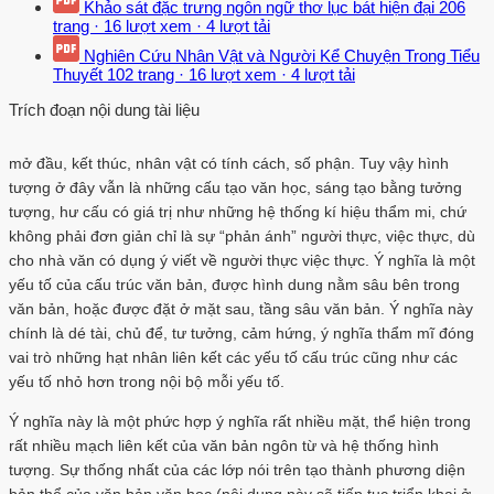
Khảo sát đặc trưng ngôn ngữ thơ lục bát hiện đại
206
trang
·
16 lượt xem
·
4 lượt tải
Nghiên Cứu Nhân Vật và Người Kể Chuyện Trong Tiểu
Thuyết
102 trang
·
16 lượt xem
·
4 lượt tải
Trích đoạn nội dung tài liệu
mở đầu, kết thúc, nhân vật có tính cách, số phận. Tuy vậy hình
tượng ở đây vẫn là những cấu tạo văn học, sáng tạo bằng tưởng
tượng, hư cấu có giá trị như những hệ thống kí hiệu thẩm mi, chứ
không phải đơn giản chỉ là sự “phản ánh” người thực, việc thực, dù
cho nhà văn có dụng ý viết về người thực việc thực. Ý nghĩa là một
yếu tố của cấu trúc văn bản, được hình dung nằm sâu bên trong
văn bản, hoặc được đặt ở mặt sau, tầng sâu văn bản. Ý nghĩa này
chính là dé tài, chủ để, tư tưởng, cảm hứng, ý nghĩa thẩm mĩ đóng
vai trò những hạt nhân liên kết các yếu tố cấu trúc cũng như các
yếu tố nhỏ hơn trong nội bộ mỗi yếu tố.
Ý nghĩa này là một phức hợp ý nghĩa rất nhiều mặt, thể hiện trong
rất nhiều mạch liên kết của văn bản ngôn từ và hệ thống hình
tượng. Sự thống nhất của các lớp nói trên tạo thành phương diện
bản thể của văn bản văn học (nội dung này sẽ tiếp tục triển khai ở