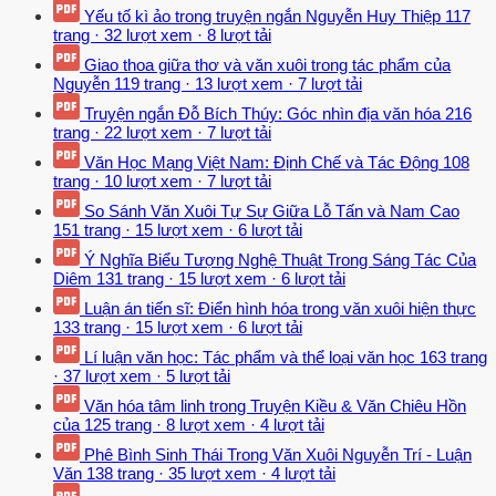
Yếu tố kì ảo trong truyện ngắn Nguyễn Huy Thiệp
117
trang
·
32 lượt xem
·
8 lượt tải
Giao thoa giữa thơ và văn xuôi trong tác phẩm của
Nguyễn
119 trang
·
13 lượt xem
·
7 lượt tải
Truyện ngắn Đỗ Bích Thúy: Góc nhìn địa văn hóa
216
trang
·
22 lượt xem
·
7 lượt tải
Văn Học Mạng Việt Nam: Định Chế và Tác Động
108
trang
·
10 lượt xem
·
7 lượt tải
So Sánh Văn Xuôi Tự Sự Giữa Lỗ Tấn và Nam Cao
151 trang
·
15 lượt xem
·
6 lượt tải
Ý Nghĩa Biểu Tượng Nghệ Thuật Trong Sáng Tác Của
Diêm
131 trang
·
15 lượt xem
·
6 lượt tải
Luận án tiến sĩ: Điển hình hóa trong văn xuôi hiện thực
133 trang
·
15 lượt xem
·
6 lượt tải
Lí luận văn học: Tác phẩm và thể loại văn học
163 trang
·
37 lượt xem
·
5 lượt tải
Văn hóa tâm linh trong Truyện Kiều & Văn Chiêu Hồn
của
125 trang
·
8 lượt xem
·
4 lượt tải
Phê Bình Sinh Thái Trong Văn Xuôi Nguyễn Trí - Luận
Văn
138 trang
·
35 lượt xem
·
4 lượt tải