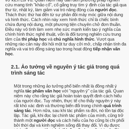
cứu mang tính "khảo cổ", cố gắng truy tìm ý định của tác giả qua
thư từ, nhật ký, làm giảm vai trò năng động của
người đọc
.
Thách thức thứ hai đến từ sự phân đôi máy móc giữa nội dung
và hình thức. Cách nhìn này xem hình thức chỉ là chiếc bình
chứa đựng nội dung, một phương tiện chuyên chở đơn thuần.
Điều này vô tình làm xem nhẹ sức mạnh kiến tạo ý nghĩa của
chính hình thức nghệ thuật, vốn là đối tượng nghiên cứu trung
tâm của
thi pháp học
và
chủ nghĩa hình thức
. Vượt qua
những rào cản này đòi hỏi một tư duy cởi mở, chấp nhận tính đa
nghĩa và vai trò đồng sáng tạo trong hoạt động
tiếp nhận văn
học
.
2.1. Ảo tưởng về nguyên ý tác giả trong quá
trình sáng tác
Một trong những ảo tưởng phổ biến nhất là đồng nhất ý
nghĩa
tác phẩm văn học
với "nguyên ý" của tác giả. Quan
niệm này cho rằng tác giả hoàn toàn quyết định cách hiểu
của người đọc. Tuy nhiên, thực tế cho thấy nguyên ý này
rất khó xác định và thường biến đổi trong chính
quá trình
sáng tác
. Hơn nữa, sau khi tác phẩm ra đời, nó tồn tại độc
lập. Tác giả, khi đọc lại chính tác phẩm của mình, cũng trở
thành một
người đọc
và cách hiểu của họ cũng bị chi phối
bởi thời đại và kinh nghiệm sống đã thay đổi. Ví dụ được