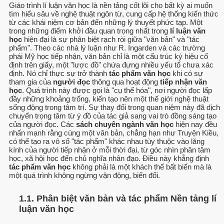
Giáo trình lí luận văn học là nền tảng cốt lõi cho bất kỳ ai muốn
tìm hiểu sâu về nghệ thuật ngôn từ, cung cấp hệ thống kiến thức
từ các khái niệm cơ bản đến những lý thuyết phức tạp. Một
trong những điểm khởi đầu quan trọng nhất trong
lí luận văn
học
hiện đại là sự phân biệt rạch ròi giữa "văn bản" và "tác
phẩm". Theo các nhà lý luận như R. Ingarden và các trường
phái Mỹ học tiếp nhận, văn bản chỉ là một cấu trúc ký hiệu cố
định trên giấy, một "lược đồ" chứa đựng nhiều yếu tố chưa xác
định. Nó chỉ thực sự trở thành
tác phẩm văn học
khi có sự
tham gia của
người đọc
thông qua hoạt động
tiếp nhận văn
học
. Quá trình này được gọi là "cụ thể hóa", nơi người đọc lấp
đầy những khoảng trống, kiến tạo nên một thế giới nghệ thuật
sống động trong tâm trí. Sự thay đổi trong quan niệm này đã dịch
chuyển trọng tâm từ ý đồ của tác giả sang vai trò đồng sáng tạo
của người đọc. Các
sách chuyên ngành văn học
hiện nay đều
nhấn mạnh rằng cùng một văn bản, chẳng hạn như Truyện Kiều,
có thể tạo ra vô số "tác phẩm" khác nhau tùy thuộc vào lăng
kính của người tiếp nhận ở mỗi thời đại, từ góc nhìn phân tâm
học, xã hội học đến chủ nghĩa nhân đạo. Điều này khẳng định
tác phẩm văn học
không phải là một khách thể bất biến mà là
một quá trình không ngừng vận động, biến đổi.
1.1. Phân biệt văn bản và tác phẩm Nền tảng lí
luận văn học