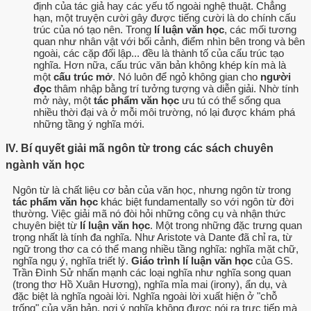
định của tác giả hay các yếu tố ngoài nghệ thuật. Chẳng
hạn, một truyện cười gây được tiếng cười là do chính cấu
trúc của nó tạo nên. Trong
lí luận văn học
, các mối tương
quan như nhân vật với bối cảnh, điểm nhìn bên trong và bên
ngoài, các cặp đối lập... đều là thành tố của cấu trúc tạo
nghĩa. Hơn nữa, cấu trúc văn bản không khép kín mà là
một
cấu trúc mở
. Nó luôn để ngỏ không gian cho
người
đọc
thâm nhập bằng trí tưởng tượng và diễn giải. Nhờ tính
mở này, một
tác phẩm văn học
ưu tú có thể sống qua
nhiều thời đại và ở mỗi môi trường, nó lại được khám phá
những tầng ý nghĩa mới.
IV. Bí quyết giải mã ngôn từ trong các sách chuyên
ngành văn học
Ngôn từ là chất liệu cơ bản của văn học, nhưng ngôn từ trong
tác phẩm văn học
khác biệt fundamentally so với ngôn từ đời
thường. Việc giải mã nó đòi hỏi những công cụ và nhận thức
chuyên biệt từ
lí luận văn học
. Một trong những đặc trưng quan
trọng nhất là tính đa nghĩa. Như Aristote và Dante đã chỉ ra, từ
ngữ trong thơ ca có thể mang nhiều tầng nghĩa: nghĩa mặt chữ,
nghĩa ngụ ý, nghĩa triết lý.
Giáo trình lí luận văn học
của GS.
Trần Đình Sử nhấn mạnh các loại nghĩa như nghĩa song quan
(trong thơ Hồ Xuân Hương), nghĩa mỉa mai (irony), ẩn dụ, và
đặc biệt là nghĩa ngoài lời. Nghĩa ngoài lời xuất hiện ở "chỗ
trống" của văn bản, nơi ý nghĩa không được nói ra trực tiếp mà