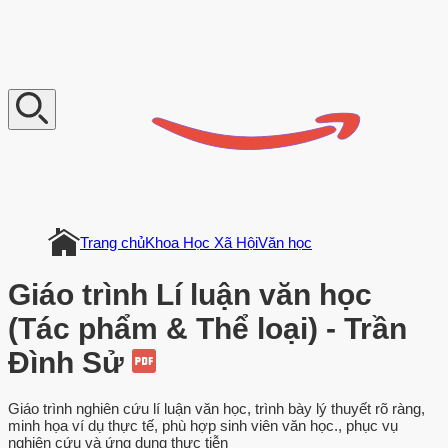
V
n
D
o
c
u
m
e
n
t
Trang chủ
Khoa Học Xã Hội
Văn học
Giáo trình Lí luận văn học
(Tác phẩm & Thể loại) - Trần
Đình Sử
Giáo trình nghiên cứu lí luận văn học, trình bày lý thuyết rõ ràng,
minh họa ví dụ thực tế, phù hợp sinh viên văn học., phục vụ
nghiên cứu và ứng dụng thực tiễn