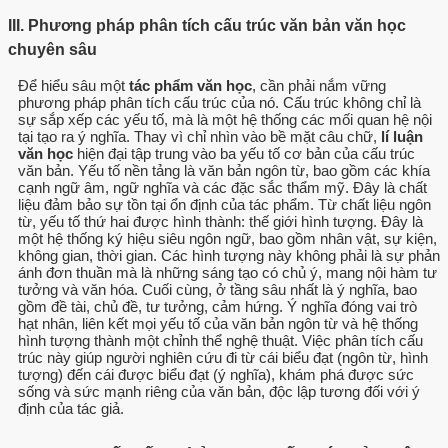
III. Phương pháp phân tích cấu trúc văn bản văn học
chuyên sâu
Để hiểu sâu một
tác phẩm văn học
, cần phải nắm vững
phương pháp phân tích cấu trúc của nó. Cấu trúc không chỉ là
sự sắp xếp các yếu tố, mà là một hệ thống các mối quan hệ nội
tại tạo ra ý nghĩa. Thay vì chỉ nhìn vào bề mặt câu chữ,
lí luận
văn học
hiện đại tập trung vào ba yếu tố cơ bản của cấu trúc
văn bản. Yếu tố nền tảng là văn bản ngôn từ, bao gồm các khía
cạnh ngữ âm, ngữ nghĩa và các đặc sắc thẩm mỹ. Đây là chất
liệu đảm bảo sự tồn tại ổn định của tác phẩm. Từ chất liệu ngôn
từ, yếu tố thứ hai được hình thành: thế giới hình tượng. Đây là
một hệ thống ký hiệu siêu ngôn ngữ, bao gồm nhân vật, sự kiện,
không gian, thời gian. Các hình tượng này không phải là sự phản
ánh đơn thuần mà là những sáng tạo có chủ ý, mang nội hàm tư
tưởng và văn hóa. Cuối cùng, ở tầng sâu nhất là ý nghĩa, bao
gồm đề tài, chủ đề, tư tưởng, cảm hứng. Ý nghĩa đóng vai trò
hạt nhân, liên kết mọi yếu tố của văn bản ngôn từ và hệ thống
hình tượng thành một chỉnh thể nghệ thuật. Việc phân tích cấu
trúc này giúp người nghiên cứu đi từ cái biểu đạt (ngôn từ, hình
tượng) đến cái được biểu đạt (ý nghĩa), khám phá được sức
sống và sức mạnh riêng của văn bản, độc lập tương đối với ý
định của tác giả.