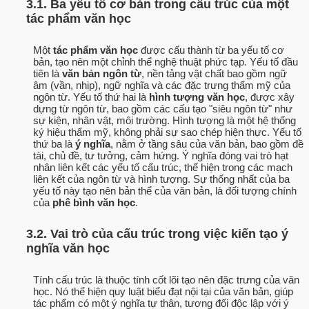
3.1. Ba yếu tố cơ bản trong cấu trúc của một
tác phẩm văn học
Một
tác phẩm văn học
được cấu thành từ ba yếu tố cơ
bản, tạo nên một chỉnh thể nghệ thuật phức tạp. Yếu tố đầu
tiên là
văn bản ngôn từ
, nền tảng vật chất bao gồm ngữ
âm (vần, nhịp), ngữ nghĩa và các đặc trưng thẩm mỹ của
ngôn từ. Yếu tố thứ hai là
hình tượng văn học
, được xây
dựng từ ngôn từ, bao gồm các cấu tạo "siêu ngôn từ" như
sự kiện, nhân vật, môi trường. Hình tượng là một hệ thống
ký hiệu thẩm mỹ, không phải sự sao chép hiện thực. Yếu tố
thứ ba là
ý nghĩa
, nằm ở tầng sâu của văn bản, bao gồm đề
tài, chủ đề, tư tưởng, cảm hứng. Ý nghĩa đóng vai trò hạt
nhân liên kết các yếu tố cấu trúc, thể hiện trong các mạch
liên kết của ngôn từ và hình tượng. Sự thống nhất của ba
yếu tố này tạo nên bản thể của văn bản, là đối tượng chính
của
phê bình văn học
.
3.2. Vai trò của cấu trúc trong việc kiến tạo ý
nghĩa văn học
Tính cấu trúc là thuộc tính cốt lõi tạo nên đặc trưng của văn
học. Nó thể hiện quy luật biểu đạt nội tại của văn bản, giúp
tác phẩm có một ý nghĩa tự thân, tương đối độc lập với ý