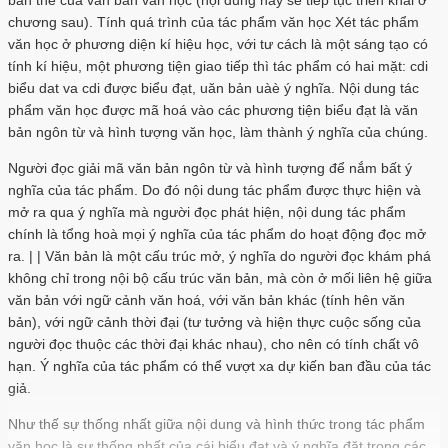
chương sau). Tính quá trình của tác phẩm văn học Xét tác phẩm
văn học ở phương diện kí hiệu học, với tư cách là một sáng tạo có
tính kí hiệu, một phương tiện giao tiếp thì tác phẩm có hai mặt: cdi
biểu dat va cdi được biểu đạt, uăn bản uàè ý nghĩa. Nội dung tác
phẩm văn học được mã hoá vào các phương tiện biểu đạt là văn
bản ngôn từ và hình tượng văn học, làm thành ý nghĩa của chúng.
Người đọc giải mã văn bản ngôn từ và hình tượng để nắm bất ý
nghĩa của tác phẩm. Do đó nội dung tác phẩm được thực hiện và
mở ra qua ý nghĩa mà người đọc phát hiện, nội dung tác phẩm
chính là tổng hoà mọi ý nghĩa của tác phẩm do hoạt động đọc mở
ra. | | Văn bản là một cấu trúc mở, ý nghĩa do người đọc khám phá
không chỉ trong nội bộ cấu trúc văn bản, mà còn ở mối liên hệ giữa
văn bản với ngữ cảnh văn hoá, với văn bản khác (tính hên văn
bản), với ngữ cảnh thời đại (tư tưởng và hiện thực cuộc sống của
người đọc thuộc các thời đại khác nhau), cho nên có tính chất vô
hạn. Ý nghĩa của tác phẩm có thể vượt xa dự kiến ban đầu của tác
giả.
Như thế sự thống nhất giữa nội dung và hình thức trong tác phẩm
văn học là sự thống nhất của cái biểu đạt và ý nghĩa đặt trong các