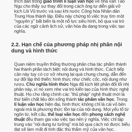
trích dẫn trong
giáo trình lí luận văn học
về nhà văn Tào
Ngu cho thấy sự thay đổi trong cách ông tự diễn giải vở
kịch Lôi Vũ trước và sau khi nước Cộng hòa Nhân dân
Trung Hoa thành lập. Điều này chứng tỏ việc truy tìm một
"nguyên ý" bất biến là một nỗ lực siêu hình, bỏ qua vai trò
của các ngữ cảnh lịch sử, văn hóa đa dạng trong việc tạo
nghĩa.
2.2. Hạn chế của phương pháp nhị phân nội
dung và hình thức
Quan niệm truyền thống thường phân chia tác phẩm thành
hai thành phần tách biệt: nội dung và hình thức. Cách tiếp
cận này tuy có cơ sở nhưng lại quá chung chung, dẫn đến
sự đối lập thô thiển: hình thức như chiếc cốc, nội dung như
rượu.
Chủ nghĩa hình thức
Nga đã kịch liệt phản đối lối nhị
phân này, vì nó xem nhẹ vai trò kiến tạo của hình thức nghệ
thuật. Họ cho rằng chính các "thủ pháp" nghệ thuật mới là
thứ biến chất liệu đời sống thành
tác phẩm văn học
. Trong
lí luận văn học
hiện đại, hình thức không chỉ là cái vỏ bên
ngoài mà là phương thức tồn tại của nội dung. Mọi yếu tố từ
ngôn từ, kết cấu,
thể loại văn học
đến
phong cách nghệ
thuật
đều tham gia vào việc tạo nên ý nghĩa. Việc chỉ tập
trung vào "nội dung tư tưởng" mà bỏ qua cách nó được biểu
đạt sẽ làm mất đi tính đặc thù thẩm mỹ của văn học.