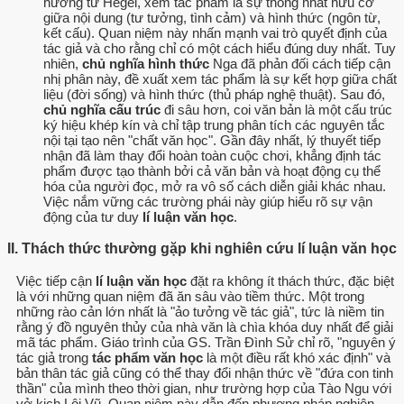
hưởng từ Hegel, xem tác phẩm là sự thống nhất hữu cơ
giữa nội dung (tư tưởng, tình cảm) và hình thức (ngôn từ,
kết cấu). Quan niệm này nhấn mạnh vai trò quyết định của
tác giả và cho rằng chỉ có một cách hiểu đúng duy nhất. Tuy
nhiên,
chủ nghĩa hình thức
Nga đã phản đối cách tiếp cận
nhị phân này, đề xuất xem tác phẩm là sự kết hợp giữa chất
liệu (đời sống) và hình thức (thủ pháp nghệ thuật). Sau đó,
chủ nghĩa cấu trúc
đi sâu hơn, coi văn bản là một cấu trúc
ký hiệu khép kín và chỉ tập trung phân tích các nguyên tắc
nội tại tạo nên "chất văn học". Gần đây nhất, lý thuyết tiếp
nhận đã làm thay đổi hoàn toàn cuộc chơi, khẳng định tác
phẩm được tạo thành bởi cả văn bản và hoạt động cụ thể
hóa của người đọc, mở ra vô số cách diễn giải khác nhau.
Việc nắm vững các trường phái này giúp hiểu rõ sự vận
động của tư duy
lí luận văn học
.
II. Thách thức thường gặp khi nghiên cứu lí luận văn học
Việc tiếp cận
lí luận văn học
đặt ra không ít thách thức, đặc biệt
là với những quan niệm đã ăn sâu vào tiềm thức. Một trong
những rào cản lớn nhất là "ảo tưởng về tác giả", tức là niềm tin
rằng ý đồ nguyên thủy của nhà văn là chìa khóa duy nhất để giải
mã tác phẩm. Giáo trình của GS. Trần Đình Sử chỉ rõ, "nguyên ý
tác giả trong
tác phẩm văn học
là một điều rất khó xác định" và
bản thân tác giả cũng có thể thay đổi nhận thức về "đứa con tinh
thần" của mình theo thời gian, như trường hợp của Tào Ngu với
vở kịch Lôi Vũ. Quan niệm này dẫn đến phương pháp nghiên