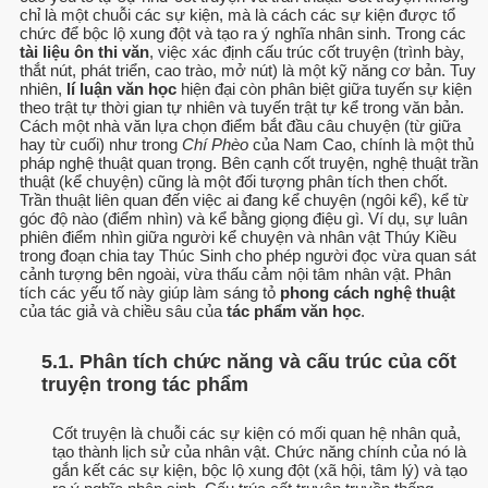
chỉ là một chuỗi các sự kiện, mà là cách các sự kiện được tổ
chức để bộc lộ xung đột và tạo ra ý nghĩa nhân sinh. Trong các
tài liệu ôn thi văn
, việc xác định cấu trúc cốt truyện (trình bày,
thắt nút, phát triển, cao trào, mở nút) là một kỹ năng cơ bản. Tuy
nhiên,
lí luận văn học
hiện đại còn phân biệt giữa tuyến sự kiện
theo trật tự thời gian tự nhiên và tuyến trật tự kể trong văn bản.
Cách một nhà văn lựa chọn điểm bắt đầu câu chuyện (từ giữa
hay từ cuối) như trong
Chí Phèo
của Nam Cao, chính là một thủ
pháp nghệ thuật quan trọng. Bên cạnh cốt truyện, nghệ thuật trần
thuật (kể chuyện) cũng là một đối tượng phân tích then chốt.
Trần thuật liên quan đến việc ai đang kể chuyện (ngôi kể), kể từ
góc độ nào (điểm nhìn) và kể bằng giọng điệu gì. Ví dụ, sự luân
phiên điểm nhìn giữa người kể chuyện và nhân vật Thúy Kiều
trong đoạn chia tay Thúc Sinh cho phép người đọc vừa quan sát
cảnh tượng bên ngoài, vừa thấu cảm nội tâm nhân vật. Phân
tích các yếu tố này giúp làm sáng tỏ
phong cách nghệ thuật
của tác giả và chiều sâu của
tác phẩm văn học
.
5.1. Phân tích chức năng và cấu trúc của cốt
truyện trong tác phẩm
Cốt truyện là chuỗi các sự kiện có mối quan hệ nhân quả,
tạo thành lịch sử của nhân vật. Chức năng chính của nó là
gắn kết các sự kiện, bộc lộ xung đột (xã hội, tâm lý) và tạo