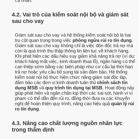
cá nhân.
4.2. Vai trò của kiểm soát nội bộ và giám sát
sau cho vay
Giám sát sau cho vay và hệ thống kiểm soát nội bộ là hai
trụ cột quan trọng trong việc
phòng ngừa rủi ro tín dụng
.
Giám sát sau cho vay không chỉ là việc đôn đốc trả nợ mà
còn là quá trình thu thập thông tin liên tục về khách hàng.
Khi phát hiện các dấu hiệu suy giảm khả năng trả nợ (ví dụ:
khách hàng mất việc, kinh doanh thua lỗ), ngân hàng có thể
can thiệp sớm bằng các biện pháp như cơ cấu lại thời hạn
trả nợ hoặc yêu cầu bổ sung tài sản đảm bảo. Hệ thống
kiểm soát nội bộ thực hiện chức năng giám sát độc lập,
đảm bảo các đơn vị kinh doanh tuân thủ
chính sách tín
dụng MSB
và
quy trình tín dụng tại MSB
. Hoạt động này
giúp phát hiện và ngăn chặn kịp thời các sai sót, hành vi vi
phạm có thể dẫn đến rủi ro, đồng thời đưa ra các khuyến
nghị để hoàn thiện quy trình, nâng cao hiệu quả
quản lý rủi
ro tín dụng
.
4.3. Nâng cao chất lượng nguồn nhân lực
trong thẩm định