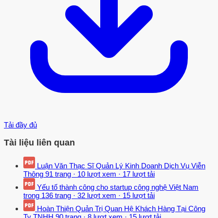
Tải đầy đủ
Tài liệu liên quan
Luận Văn Thạc Sĩ Quản Lý Kinh Doanh Dịch Vụ Viễn
Thông
91 trang
·
10 lượt xem
·
17 lượt tải
Yếu tố thành công cho startup công nghệ Việt Nam
trong
136 trang
·
32 lượt xem
·
15 lượt tải
Hoàn Thiện Quản Trị Quan Hệ Khách Hàng Tại Công
Ty TNHH
90 trang
·
8 lượt xem
·
15 lượt tải