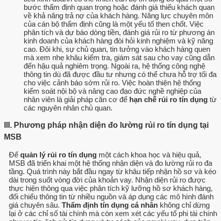
bước thẩm định quan trọng hoặc đánh giá thiếu khách quan
về khả năng trả nợ của khách hàng. Năng lực chuyên môn
của cán bộ thẩm định cũng là một yếu tố then chốt. Việc
phân tích và dự báo dòng tiền, đánh giá rủi ro từ phương án
kinh doanh của khách hàng đòi hỏi kinh nghiệm và kỹ năng
cao. Đôi khi, sự chủ quan, tin tưởng vào khách hàng quen
mà xem nhẹ khâu kiểm tra, giám sát sau cho vay cũng dẫn
đến hậu quả nghiêm trọng. Ngoài ra, hệ thống công nghệ
thông tin dù đã được đầu tư nhưng có thể chưa hỗ trợ tối đa
cho việc cảnh báo sớm rủi ro. Việc hoàn thiện hệ thống
kiểm soát nội bộ và nâng cao đạo đức nghề nghiệp của
nhân viên là giải pháp căn cơ để
hạn chế rủi ro tín dụng
từ
các nguyên nhân chủ quan.
III. Phương pháp nhận diện đo lường rủi ro tín dụng tại
MSB
Để
quản lý rủi ro tín dụng
một cách khoa học và hiệu quả,
MSB đã triển khai một hệ thống nhận diện và đo lường rủi ro đa
tầng. Quá trình này bắt đầu ngay từ khâu tiếp nhận hồ sơ và kéo
dài trong suốt vòng đời của khoản vay. Nhận diện rủi ro được
thực hiện thông qua việc phân tích kỹ lưỡng hồ sơ khách hàng,
đối chiếu thông tin từ nhiều nguồn và áp dụng các mô hình đánh
giá chuyên sâu.
Thẩm định tín dụng cá nhân
không chỉ dừng
lại ở các chỉ số tài chính mà còn xem xét các yếu tố phi tài chính