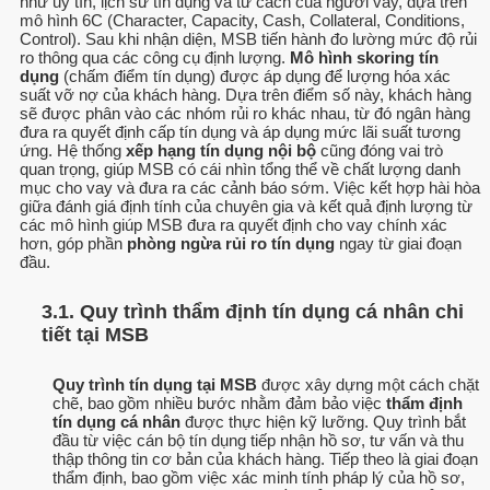
như uy tín, lịch sử tín dụng và tư cách của người vay, dựa trên
mô hình 6C (Character, Capacity, Cash, Collateral, Conditions,
Control). Sau khi nhận diện, MSB tiến hành đo lường mức độ rủi
ro thông qua các công cụ định lượng.
Mô hình skoring tín
dụng
(chấm điểm tín dụng) được áp dụng để lượng hóa xác
suất vỡ nợ của khách hàng. Dựa trên điểm số này, khách hàng
sẽ được phân vào các nhóm rủi ro khác nhau, từ đó ngân hàng
đưa ra quyết định cấp tín dụng và áp dụng mức lãi suất tương
ứng. Hệ thống
xếp hạng tín dụng nội bộ
cũng đóng vai trò
quan trọng, giúp MSB có cái nhìn tổng thể về chất lượng danh
mục cho vay và đưa ra các cảnh báo sớm. Việc kết hợp hài hòa
giữa đánh giá định tính của chuyên gia và kết quả định lượng từ
các mô hình giúp MSB đưa ra quyết định cho vay chính xác
hơn, góp phần
phòng ngừa rủi ro tín dụng
ngay từ giai đoạn
đầu.
3.1. Quy trình thẩm định tín dụng cá nhân chi
tiết tại MSB
Quy trình tín dụng tại MSB
được xây dựng một cách chặt
chẽ, bao gồm nhiều bước nhằm đảm bảo việc
thẩm định
tín dụng cá nhân
được thực hiện kỹ lưỡng. Quy trình bắt
đầu từ việc cán bộ tín dụng tiếp nhận hồ sơ, tư vấn và thu
thập thông tin cơ bản của khách hàng. Tiếp theo là giai đoạn
thẩm định, bao gồm việc xác minh tính pháp lý của hồ sơ,