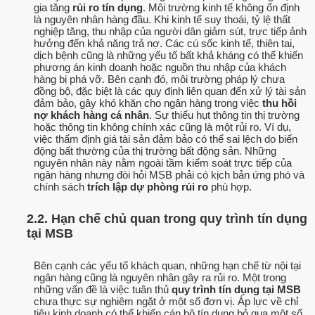
gia tăng
rủi ro tín dụng
. Môi trường kinh tế không ổn định
là nguyên nhân hàng đầu. Khi kinh tế suy thoái, tỷ lệ thất
nghiệp tăng, thu nhập của người dân giảm sút, trực tiếp ảnh
hưởng đến khả năng trả nợ. Các cú sốc kinh tế, thiên tai,
dịch bệnh cũng là những yếu tố bất khả kháng có thể khiến
phương án kinh doanh hoặc nguồn thu nhập của khách
hàng bị phá vỡ. Bên cạnh đó, môi trường pháp lý chưa
đồng bộ, đặc biệt là các quy định liên quan đến xử lý tài sản
đảm bảo, gây khó khăn cho ngân hàng trong việc
thu hồi
nợ khách hàng cá nhân
. Sự thiếu hụt thông tin thị trường
hoặc thông tin không chính xác cũng là một rủi ro. Ví dụ,
việc thẩm định giá tài sản đảm bảo có thể sai lệch do biến
động bất thường của thị trường bất động sản. Những
nguyên nhân này nằm ngoài tầm kiểm soát trực tiếp của
ngân hàng nhưng đòi hỏi MSB phải có kịch bản ứng phó và
chính sách
trích lập dự phòng rủi ro
phù hợp.
2.2. Hạn chế chủ quan trong quy trình tín dụng
tại MSB
Bên cạnh các yếu tố khách quan, những hạn chế từ nội tại
ngân hàng cũng là nguyên nhân gây ra rủi ro. Một trong
những vấn đề là việc tuân thủ
quy trình tín dụng tại MSB
chưa thực sự nghiêm ngặt ở một số đơn vị. Áp lực về chỉ
tiêu kinh doanh có thể khiến cán bộ tín dụng bỏ qua một số