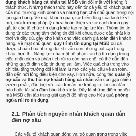
dụng khách hàng cá nhân tại MSB
vẫn đối mặt với không ít
thách thức. Những thách thức này đến từ cả yếu tố khách quan
của môi trường kinh doanh và những hạn chế chủ quan trong nội
tại ngân hàng. Về mặt khách quan, sự biến động của kinh tế vĩ
mô, môi trường pháp lý chưa hoàn thiện và sự cạnh tranh gay
gắt từ các tổ chức tín dụng khác tạo ra áp lực lớn. Thông tin tín
dụng từ các trung tâm thông tin đôi khi chưa được cập nhật kịp
thời và đầy đủ, gây khó khăn cho việc đánh giá toàn diện khách
hàng. Về mặt chủ quan,
quy trình tín dụng tại MSB
dù đã
được chuẩn hóa nhưng đôi khi vẫn còn những bất cập trong
khâu thực thi. Năng lực của một bộ phận cán bộ tín dụng trong
việc nhận diện và phân tích rủi ro còn hạn chế, có thể dẫn đến
những quyết định cấp tín dụng sai lầm. Việc quá chú trọng vào
chỉ tiêu tăng trưởng đôi khi làm lu mờ các yêu cầu về an toàn,
dẫn đến nới lỏng điều kiện cho vay. Hơn nữa, công tác
quản lý
nợ xấu
và
thu hồi nợ khách hàng cá nhân
vẫn còn gặp nhiều
vướng mắc, đặc biệt với các khoản nợ không có tài sản đảm
bảo hoặc tài sản đảm bảo khó xử lý. Đây là những điểm nghẽn
mà MSB cần tập trung giải quyết để nâng cao hiệu quả
phòng
ngừa rủi ro tín dụng
.
2.1. Phân tích nguyên nhân khách quan dẫn
đến nợ xấu
Các yếu tố khách quan đóng vai trò quan trọng trong việc