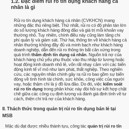
1.2. Đặc điểm rủi ro tín dụng khách hàng cá
nhân là gì
Rủi ro tín dụng khách hàng cá nhân (CVKHCN) mang
những đặc thù riêng biệt. Thứ nhất, rủi ro có độ phân tán lớn
do số lượng khách hàng đông đảo và giá trị mỗi khoản vay
thường nhỏ. Tuy nhiên, chính điều này cũng làm tăng chi
phí quản lý và giám sát. Thứ hai, thông tin về khách hàng cá
nhân thường không đầy đủ và minh bạch như khách hàng
doanh nghiệp, dẫn đến rủi ro thông tin bất cân xứng trong
quá trình
thẩm định tín dụng cá nhân
. Nguồn trả nợ của
khách hàng chủ yếu phụ thuộc vào thu nhập từ lương hoặc
hoạt động kinh doanh nhỏ lẻ, vốn rất nhạy cảm với các biến
động kinh tế vĩ mô như lạm phát, thất nghiệp. Theo nghiên
cứu, các nguyên nhân chính gây ra rủi ro bao gồm sự biến
động về tình hình tài chính, sức khỏe, công việc của người
vay, hoặc thậm chí là ý đồ lừa đảo. Do đó, việc
kiểm soát
rủi ro tín dụng
trong phân khúc này đòi hỏi sự kết hợp chặt
chẽ giữa các công cụ định lượng và đánh giá định tính về tư
cách, thiện chí trả nợ của khách hàng.
II. Thách thức trong quản trị rủi ro tín dụng bán lẻ tại
MSB
Mặc dù đạt được nhiều thành tựu, công tác
quản trị rủi ro tín