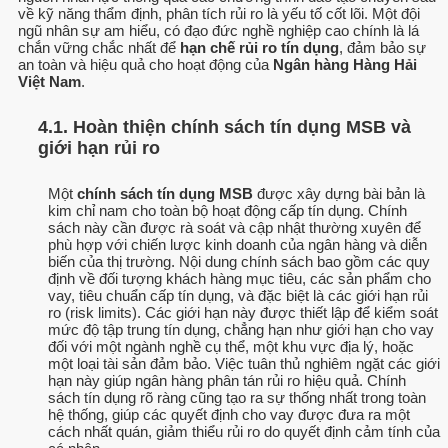
về kỹ năng thẩm định, phân tích rủi ro là yếu tố cốt lõi. Một đội
ngũ nhân sự am hiểu, có đạo đức nghề nghiệp cao chính là lá
chắn vững chắc nhất để
hạn chế rủi ro tín dụng
, đảm bảo sự
an toàn và hiệu quả cho hoạt động của
Ngân hàng Hàng Hải
Việt Nam
.
4.1. Hoàn thiện chính sách tín dụng MSB và
giới hạn rủi ro
Một
chính sách tín dụng MSB
được xây dựng bài bản là
kim chỉ nam cho toàn bộ hoạt động cấp tín dụng. Chính
sách này cần được rà soát và cập nhật thường xuyên để
phù hợp với chiến lược kinh doanh của ngân hàng và diễn
biến của thị trường. Nội dung chính sách bao gồm các quy
định về đối tượng khách hàng mục tiêu, các sản phẩm cho
vay, tiêu chuẩn cấp tín dụng, và đặc biệt là các giới hạn rủi
ro (risk limits). Các giới hạn này được thiết lập để kiểm soát
mức độ tập trung tín dụng, chẳng hạn như giới hạn cho vay
đối với một ngành nghề cụ thể, một khu vực địa lý, hoặc
một loại tài sản đảm bảo. Việc tuân thủ nghiêm ngặt các giới
hạn này giúp ngân hàng phân tán rủi ro hiệu quả. Chính
sách tín dụng rõ ràng cũng tạo ra sự thống nhất trong toàn
hệ thống, giúp các quyết định cho vay được đưa ra một
cách nhất quán, giảm thiểu rủi ro do quyết định cảm tính của