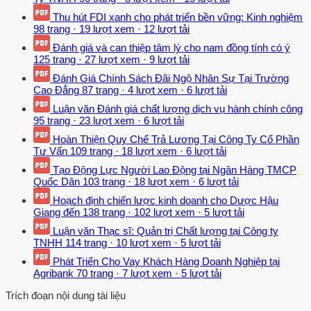
Thu hút FDI xanh cho phát triển bền vững: Kinh nghiệm
98 trang
·
19 lượt xem
·
12 lượt tải
Đánh giá và can thiệp tâm lý cho nam đồng tính có ý
125 trang
·
27 lượt xem
·
9 lượt tải
Đánh Giá Chính Sách Đãi Ngộ Nhân Sự Tại Trường
Cao Đẳng
87 trang
·
4 lượt xem
·
6 lượt tải
Luận văn Đánh giá chất lượng dịch vụ hành chính công
95 trang
·
23 lượt xem
·
6 lượt tải
Hoàn Thiện Quy Chế Trả Lương Tại Công Ty Cổ Phần
Tư Vấn
109 trang
·
18 lượt xem
·
6 lượt tải
Tạo Động Lực Người Lao Động tại Ngân Hàng TMCP
Quốc Dân
103 trang
·
18 lượt xem
·
6 lượt tải
Hoạch định chiến lược kinh doanh cho Dược Hậu
Giang đến
138 trang
·
102 lượt xem
·
5 lượt tải
Luận văn Thạc sĩ: Quản trị Chất lượng tại Công ty
TNHH
114 trang
·
10 lượt xem
·
5 lượt tải
Phát Triển Cho Vay Khách Hàng Doanh Nghiệp tại
Agribank
70 trang
·
7 lượt xem
·
5 lượt tải
Trích đoạn nội dung tài liệu