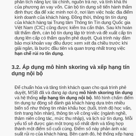
phân tích năng lực tài chính, nguồn trả nợ, và tính khả thi
của phương án vay vốn. Cán bộ tín dụng sẽ tiến hành thẩm
định thực địa để xác minh nơi ở, nơi làm việc hoặc địa điểm
kinh doanh của khách hàng. Đồng thời, thông tin tín dụng
của khách hàng tại Trung tâm Thông tin Tín dụng Quốc gia
Việt Nam (CIC) cũng được kiểm tra cẩn thận. Sau khi hoàn
tất thẩm định, cán bộ tín dụng lập tờ trình và đề xuất cấp tín
dụng lên cấp có thẩm quyền phê duyệt. Quá trình này đảm
bảo mọi khoản vay đều được xem xét đa chiều trước khi
giải ngân, là bước đầu tiên và quan trọng nhất trong việc
hạn chế rủi ro tín dụng
.
3.2. Áp dụng mô hình skoring và xếp hạng tín
dụng nội bộ
Để chuẩn hóa và tăng tính khách quan cho quá trình phê
duyệt, MSB đã và đang áp dụng
mô hình skoring tín dụng
và hệ thống
xếp hạng tín dụng nội bộ
. Mô hình chấm điểm
tín dụng tự động sẽ đánh giá khách hàng dựa trên nhiều
biến số như thông tin nhân khẩu học (tuổi, trình độ học vấn,
tình trạng hôn nhân), thông tin về công việc (ngành nghề,
thâm niên công tác, mức thu nhập), và lịch sử tín dụng. Mỗi
yếu tố sẽ được gán một trọng số nhất định và tổng hợp
thành một điểm số cuối cùng. Điểm số này phản ánh xác
suất rủi ro của khách hàng. Bên cạnh đó, hệ thống xếp hạng