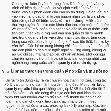
Con người luôn là yếu tố trung tâm. Dù công nghệ và quy
trình có hiện đại đến đâu, quyết định cuối cùng vẫn phụ
thuộc vào sự phán đoán của cán bộ tín dụng. Do đó, đầu tư
vào việc nâng cao chất lượng nguồn nhân lực là giải pháp
bền vững nhất để
kiểm soát rủi ro tín dụng
. MSB cần
thường xuyên tổ chức các khóa đào tạo, cập nhật kiến thức
về kinh tế vĩ mô, phân tích ngành và các kỹ thuật thẩm định
tiên tiến. Việc xây dựng một văn hóa quản trị rủi ro mạnh
mẽ, trong đó mọi nhân viên đều nhận thức được tầm quan
trọng của việc bảo vệ ngân hàng khỏi các tổn thất, là cực kỳ
cần thiết. Cán bộ tín dụng không chỉ cần có chuyên môn giỏi
mà còn phải có đạo đức nghề nghiệp vững vàng, không vì
áp lực chỉ tiêu mà hạ thấp tiêu chuẩn an toàn. Một đội ngũ
chuyên nghiệp và chính trực sẽ là tài sản quý giá nhất của
ngân hàng trong cuộc chiến
quản lý rủi ro tín dụng
.
V. Giải pháp thực tiễn trong quản lý nợ xấu và thu hồi nợ
Khi rủi ro tín dụng xảy ra và chuyển hóa thành nợ xấu, công tác
xử lý và thu hồi nợ trở thành ưu tiên hàng đầu. Một chiến lược
quản lý nợ xấu
hiệu quả không chỉ giúp MSB thu hồi vốn tối đa
mà còn giảm thiểu tác động tiêu cực đến kết quả kinh doanh.
Ngay khi một khoản vay có dấu hiệu trở thành nợ có vấn đề,
ngân hàng cần chủ động tiếp cận khách hàng để tìm hiểu
nguyên nhân và đưa ra các phương án xử lý phù hợp. Các biện
pháp có thể bao gồm cơ cấu lại thời hạn trả nợ, miễn giảm một