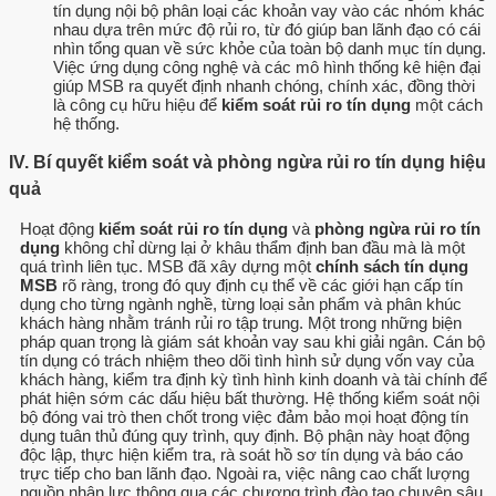
tín dụng nội bộ phân loại các khoản vay vào các nhóm khác
nhau dựa trên mức độ rủi ro, từ đó giúp ban lãnh đạo có cái
nhìn tổng quan về sức khỏe của toàn bộ danh mục tín dụng.
Việc ứng dụng công nghệ và các mô hình thống kê hiện đại
giúp MSB ra quyết định nhanh chóng, chính xác, đồng thời
là công cụ hữu hiệu để
kiểm soát rủi ro tín dụng
một cách
hệ thống.
IV. Bí quyết kiểm soát và phòng ngừa rủi ro tín dụng hiệu
quả
Hoạt động
kiểm soát rủi ro tín dụng
và
phòng ngừa rủi ro tín
dụng
không chỉ dừng lại ở khâu thẩm định ban đầu mà là một
quá trình liên tục. MSB đã xây dựng một
chính sách tín dụng
MSB
rõ ràng, trong đó quy định cụ thể về các giới hạn cấp tín
dụng cho từng ngành nghề, từng loại sản phẩm và phân khúc
khách hàng nhằm tránh rủi ro tập trung. Một trong những biện
pháp quan trọng là giám sát khoản vay sau khi giải ngân. Cán bộ
tín dụng có trách nhiệm theo dõi tình hình sử dụng vốn vay của
khách hàng, kiểm tra định kỳ tình hình kinh doanh và tài chính để
phát hiện sớm các dấu hiệu bất thường. Hệ thống kiểm soát nội
bộ đóng vai trò then chốt trong việc đảm bảo mọi hoạt động tín
dụng tuân thủ đúng quy trình, quy định. Bộ phận này hoạt động
độc lập, thực hiện kiểm tra, rà soát hồ sơ tín dụng và báo cáo
trực tiếp cho ban lãnh đạo. Ngoài ra, việc nâng cao chất lượng
nguồn nhân lực thông qua các chương trình đào tạo chuyên sâu