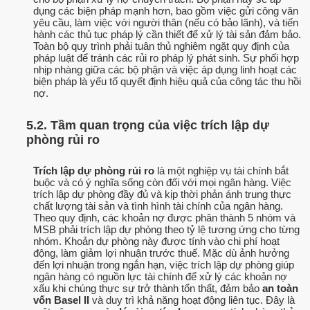
dụng các biện pháp mạnh hơn, bao gồm việc gửi công văn
yêu cầu, làm việc với người thân (nếu có bảo lãnh), và tiến
hành các thủ tục pháp lý cần thiết để xử lý tài sản đảm bảo.
Toàn bộ quy trình phải tuân thủ nghiêm ngặt quy định của
pháp luật để tránh các rủi ro pháp lý phát sinh. Sự phối hợp
nhịp nhàng giữa các bộ phận và việc áp dụng linh hoạt các
biện pháp là yếu tố quyết định hiệu quả của công tác thu hồi
nợ.
5.2. Tầm quan trọng của việc trích lập dự
phòng rủi ro
Trích lập dự phòng rủi ro
là một nghiệp vụ tài chính bắt
buộc và có ý nghĩa sống còn đối với mọi ngân hàng. Việc
trích lập dự phòng đầy đủ và kịp thời phản ánh trung thực
chất lượng tài sản và tình hình tài chính của ngân hàng.
Theo quy định, các khoản nợ được phân thành 5 nhóm và
MSB phải trích lập dự phòng theo tỷ lệ tương ứng cho từng
nhóm. Khoản dự phòng này được tính vào chi phí hoạt
động, làm giảm lợi nhuận trước thuế. Mặc dù ảnh hưởng
đến lợi nhuận trong ngắn hạn, việc trích lập dự phòng giúp
ngân hàng có nguồn lực tài chính để xử lý các khoản nợ
xấu khi chúng thực sự trở thành tổn thất, đảm bảo
an toàn
vốn Basel II
và duy trì khả năng hoạt động liên tục. Đây là