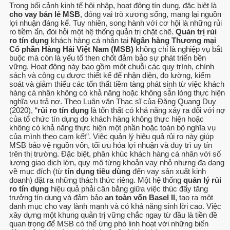
Trong bối cảnh kinh tế hội nhập, hoạt động tín dụng, đặc biệt là
cho vay bán lẻ MSB
, đóng vai trò xương sống, mang lại nguồn
lợi nhuận đáng kể. Tuy nhiên, song hành với cơ hội là những rủi
ro tiềm ẩn, đòi hỏi một hệ thống quản trị chặt chẽ.
Quản trị rủi
ro tín dụng
khách hàng cá nhân tại
Ngân hàng Thương mại
Cổ phần Hàng Hải Việt Nam (MSB)
không chỉ là nghiệp vụ bắt
buộc mà còn là yếu tố then chốt đảm bảo sự phát triển bền
vững. Hoạt động này bao gồm một chuỗi các quy trình, chính
sách và công cụ được thiết kế để nhận diện, đo lường, kiểm
soát và giảm thiểu các tổn thất tiềm tàng phát sinh từ việc khách
hàng cá nhân không có khả năng hoặc không sẵn lòng thực hiện
nghĩa vụ trả nợ. Theo Luận văn Thạc sĩ của Đặng Quang Duy
(2020), “
rủi ro tín dụng
là tổn thất có khả năng xảy ra đối với nợ
của tổ chức tín dụng do khách hàng không thực hiện hoặc
không có khả năng thực hiện một phần hoặc toàn bộ nghĩa vụ
của mình theo cam kết”. Việc quản lý hiệu quả rủi ro này giúp
MSB bảo vệ nguồn vốn, tối ưu hóa lợi nhuận và duy trì uy tín
trên thị trường. Đặc biệt, phân khúc khách hàng cá nhân với số
lượng giao dịch lớn, quy mô từng khoản vay nhỏ nhưng đa dạng
về mục đích (từ
tín dụng tiêu dùng
đến vay sản xuất kinh
doanh) đặt ra những thách thức riêng. Một hệ thống
quản lý rủi
ro tín dụng
hiệu quả phải cân bằng giữa việc thúc đẩy tăng
trưởng tín dụng và đảm bảo
an toàn vốn Basel II
, tạo ra một
danh mục cho vay lành mạnh và có khả năng sinh lời cao. Việc
xây dựng một khung quản trị vững chắc ngay từ đầu là tiền đề
quan trọng để MSB có thể ứng phó linh hoạt với những biến