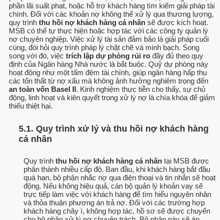
phần lãi suất phạt, hoặc hỗ trợ khách hàng tìm kiếm giải pháp tài
chính. Đối với các khoản nợ không thể xử lý qua thương lượng,
quy trình
thu hồi nợ khách hàng cá nhân
sẽ được kích hoạt.
MSB có thể tự thực hiện hoặc hợp tác với các công ty quản lý
nợ chuyên nghiệp. Việc xử lý tài sản đảm bảo là giải pháp cuối
cùng, đòi hỏi quy trình pháp lý chặt chẽ và minh bạch. Song
song với đó, việc
trích lập dự phòng rủi ro
đầy đủ theo quy
định của Ngân hàng Nhà nước là bắt buộc. Quỹ dự phòng này
hoạt động như một tấm đệm tài chính, giúp ngân hàng hấp thụ
các tổn thất từ nợ xấu mà không ảnh hưởng nghiêm trọng đến
an toàn vốn Basel II
. Kinh nghiệm thực tiễn cho thấy, sự chủ
động, linh hoạt và kiên quyết trong xử lý nợ là chìa khóa để giảm
thiểu thiệt hại.
5.1. Quy trình xử lý và thu hồi nợ khách hàng
cá nhân
Quy trình
thu hồi nợ khách hàng cá nhân
tại MSB được
phân thành nhiều cấp độ. Ban đầu, khi khách hàng bắt đầu
quá hạn, bộ phận nhắc nợ qua điện thoại và tin nhắn sẽ hoạt
động. Nếu không hiệu quả, cán bộ quản lý khoản vay sẽ
trực tiếp làm việc với khách hàng để tìm hiểu nguyên nhân
và thỏa thuận phương án trả nợ. Đối với các trường hợp
khách hàng chây ì, không hợp tác, hồ sơ sẽ được chuyển
cho bộ phận xử lý nợ chuyên trách. Bộ phận này sẽ áp