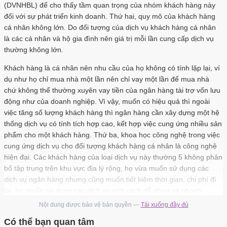
(DVNHBL) để cho thấy tầm quan trọng của nhóm khách hàng này
đối với sự phát triển kinh doanh. Thứ hai, quy mô của khách hàng
cá nhân không lớn. Do đối tượng của dịch vụ khách hàng cá nhân
là các cá nhân và hộ gia đình nên giá trị mỗi lần cung cấp dịch vụ
thường không lớn.
Khách hàng là cá nhân nên nhu cầu của họ không có tính lặp lại, ví
dụ như họ chỉ mua nhà một lần nên chỉ vay một lần để mua nhà
chứ không thể thường xuyên vay tiền của ngân hàng tài trợ vốn lưu
động như của doanh nghiệp. Vì vậy, muốn có hiệu quả thì ngoài
việc tăng số lượng khách hàng thì ngân hàng cần xây dựng một hệ
thống dịch vụ có tính tích hợp cao, kết hợp việc cung ứng nhiều sản
phẩm cho một khách hàng. Thứ ba, khoa học công nghệ trong việc
cung ứng dịch vụ cho đối tượng khách hàng cá nhân là công nghệ
hiện đại. Các khách hàng của loại dịch vụ này thường 5 không phân
bố tập trung trên khu vực địa lý rộng, họ vừa muốn sử dụng các
dịch vụ ngân hàng nhưng cũng muốn tiết kiệm thời gian, chi phí đi
lại, họ muốn sử dụng các dịch vụ một cách dễ dàng và nhanh
chóng nhưng yêu cầu chính xác và an toàn.
Nội dung được bảo vệ bản quyền —
Tải xuống đầy đủ
Chính vì vậy, dịch vụ khách hàng cá nhân đòi hỏi phải dựa trên nền
Có thể bạn quan tâm