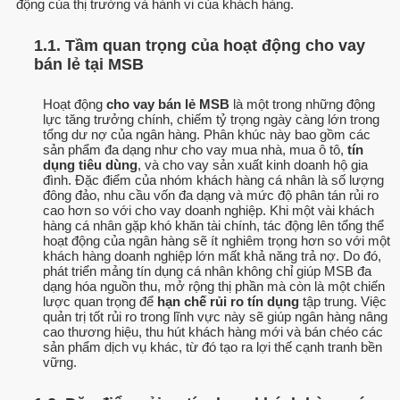
động của thị trường và hành vi của khách hàng.
1.1. Tầm quan trọng của hoạt động cho vay
bán lẻ tại MSB
Hoạt động
cho vay bán lẻ MSB
là một trong những động
lực tăng trưởng chính, chiếm tỷ trọng ngày càng lớn trong
tổng dư nợ của ngân hàng. Phân khúc này bao gồm các
sản phẩm đa dạng như cho vay mua nhà, mua ô tô,
tín
dụng tiêu dùng
, và cho vay sản xuất kinh doanh hộ gia
đình. Đặc điểm của nhóm khách hàng cá nhân là số lượng
đông đảo, nhu cầu vốn đa dạng và mức độ phân tán rủi ro
cao hơn so với cho vay doanh nghiệp. Khi một vài khách
hàng cá nhân gặp khó khăn tài chính, tác động lên tổng thể
hoạt động của ngân hàng sẽ ít nghiêm trọng hơn so với một
khách hàng doanh nghiệp lớn mất khả năng trả nợ. Do đó,
phát triển mảng tín dụng cá nhân không chỉ giúp MSB đa
dạng hóa nguồn thu, mở rộng thị phần mà còn là một chiến
lược quan trọng để
hạn chế rủi ro tín dụng
tập trung. Việc
quản trị tốt rủi ro trong lĩnh vực này sẽ giúp ngân hàng nâng
cao thương hiệu, thu hút khách hàng mới và bán chéo các
sản phẩm dịch vụ khác, từ đó tạo ra lợi thế cạnh tranh bền
vững.