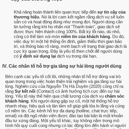
Khả năng hoàn thành liên quan trực tiếp đến
sự tin cậy của
thương hiệu
. Nó là lời cam kết ngầm rằng dịch vụ sẽ luôn
sẵn có và hoạt động đúng như mong đợi. Người dùng cần
tin tưởng rằng khi họ nhấn nút "Thanh toán", giao dịch sẽ
được thực hiện thành công 100%. Bất kỳ lỗi nào, dù nhỏ,
cũng có thể làm xói mòn
niềm tin của khách hàng
. Do đó,
việc duy trì một hệ thống ổn định, giảm thiểu thời gian bảo
trì, và thông báo rõ ràng, minh bạch về trạng thái giao dịch là
cực kỳ quan trọng. Đây là yếu tố then chốt để người dùng
có
ý định sử dụng lại
dịch vụ trong dài hạn.
IV. Các nhân tố hỗ trợ gia tăng sự hài lòng người dùng
Bên cạnh các yếu tố cốt lõi, những nhân tố hỗ trợ đóng vai trò
quan trọng trong việc hoàn thiện trải nghiệm và gia tăng sự hài
lòng. Nghiên cứu của Nguyễn Thị Hà Duyên (2020) cũng chỉ ra
rằng
Sự kết nối
(Contact) có ảnh hưởng tích cực đến sự hài
lòng. Yếu tố này thể hiện qua chất lượng của dịch vụ
chăm sóc
khách hàng
. Khi người dùng gặp sự cố, một hệ thống hỗ trợ
nhanh nhạy, hiệu quả và tận tâm sẽ giúp giải tỏa lo lắng và củng
cố niềm tin. Các kênh hỗ trợ đa dạng (hotline, chat trực tiếp,
email) và đội ngũ nhân viên được đào tạo bài bản là một khoản
đầu tư xứng đáng. Một yếu tố khác, tuy không nằm trong mô
hình hồi quy cuối cùng nhưng có tác động lớn đến hành vi người