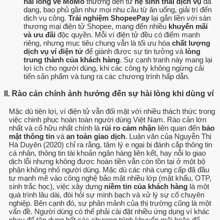
hài lòng về MoMo
thường đến từ
hệ sinh thái dịch vụ
đa
dạng, bao phủ gần như mọi nhu cầu từ ăn uống, giải trí đến
dịch vụ công.
Trải nghiệm ShopeePay
lại gắn liền với sàn
thương mại điện tử Shopee, mang đến nhiều
khuyến mãi
và ưu đãi
độc quyền. Mỗi ví điện tử đều có điểm mạnh
riêng, nhưng mục tiêu chung vẫn là tối ưu hóa
chất lượng
dịch vụ ví điện tử
để giành được sự tin tưởng và
lòng
trung thành của khách hàng
. Sự cạnh tranh này mang lại
lợi ích cho người dùng, khi các công ty không ngừng cải
tiến sản phẩm và tung ra các chương trình hấp dẫn.
II. Rào cản chính ảnh hưởng đến sự hài lòng khi dùng ví
Mặc dù tiện lợi, ví điện tử vẫn đối mặt với nhiều thách thức trong
việc chinh phục hoàn toàn người dùng Việt Nam. Rào cản lớn
nhất và cố hữu nhất chính là
rủi ro cảm nhận
liên quan đến
bảo
mật thông tin
và
an toàn giao dịch
. Luận văn của Nguyễn Thị
Hà Duyên (2020) chỉ ra rằng, tâm lý e ngại bị đánh cắp thông tin
cá nhân, thông tin tài khoản ngân hàng liên kết, hay nỗi lo giao
dịch lỗi nhưng không được hoàn tiền vẫn còn tồn tại ở một bộ
phận không nhỏ người dùng. Mặc dù các nhà cung cấp đã đầu
tư mạnh mẽ vào công nghệ bảo mật nhiều lớp (mật khẩu, OTP,
sinh trắc học), việc xây dựng
niềm tin của khách hàng
là một
quá trình lâu dài, đòi hỏi sự minh bạch và xử lý sự cố chuyên
nghiệp. Bên cạnh đó, sự phân mảnh của thị trường cũng là một
vấn đề. Người dùng có thể phải cài đặt nhiều ứng dụng ví khác
nhau để tận dụng hết các chương trình khuyến mãi hoặc để