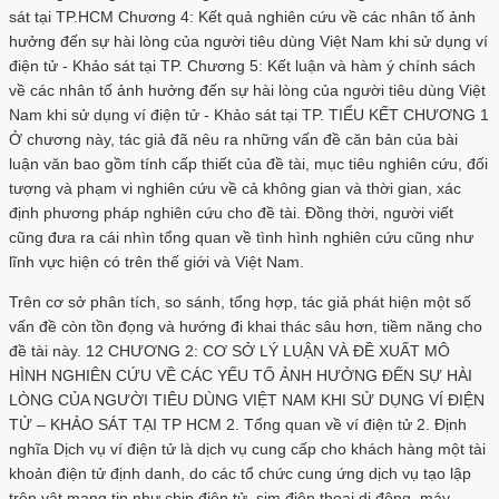
sát tại TP.HCM Chương 4: Kết quả nghiên cứu về các nhân tố ảnh
hưởng đến sự hài lòng của người tiêu dùng Việt Nam khi sử dụng ví
điện tử - Khảo sát tại TP. Chương 5: Kết luận và hàm ý chính sách
về các nhân tố ảnh hưởng đến sự hài lòng của người tiêu dùng Việt
Nam khi sử dụng ví điện tử - Khảo sát tại TP. TIỂU KẾT CHƯƠNG 1
Ở chương này, tác giả đã nêu ra những vấn đề căn bản của bài
luận văn bao gồm tính cấp thiết của đề tài, mục tiêu nghiên cứu, đối
tượng và phạm vi nghiên cứu về cả không gian và thời gian, xác
định phương pháp nghiên cứu cho đề tài. Đồng thời, người viết
cũng đưa ra cái nhìn tổng quan về tình hình nghiên cứu cũng như
lĩnh vực hiện có trên thế giới và Việt Nam.
Trên cơ sở phân tích, so sánh, tổng hợp, tác giả phát hiện một số
vấn đề còn tồn đọng và hướng đi khai thác sâu hơn, tiềm năng cho
đề tài này. 12 CHƯƠNG 2: CƠ SỞ LÝ LUẬN VÀ ĐỀ XUẤT MÔ
HÌNH NGHIÊN CỨU VỀ CÁC YẾU TỐ ẢNH HƯỞNG ĐẾN SỰ HÀI
LÒNG CỦA NGƯỜI TIÊU DÙNG VIỆT NAM KHI SỬ DỤNG VÍ ĐIỆN
TỬ – KHẢO SÁT TẠI TP HCM 2. Tổng quan về ví điện tử 2. Định
nghĩa Dịch vụ ví điện tử là dịch vụ cung cấp cho khách hàng một tài
khoản điện tử định danh, do các tổ chức cung ứng dịch vụ tạo lập
trên vật mang tin như chip điện tử, sim điện thoại di động, máy