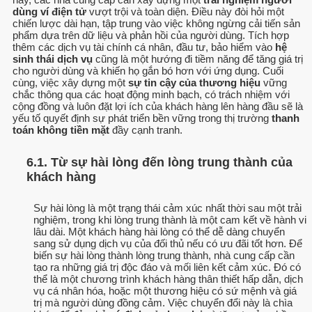
dùng ví điện tử
vượt trội và toàn diện. Điều này đòi hỏi một
chiến lược dài hạn, tập trung vào việc không ngừng cải tiến sản
phẩm dựa trên dữ liệu và phản hồi của người dùng. Tích hợp
thêm các dịch vụ tài chính cá nhân, đầu tư, bảo hiểm vào
hệ
sinh thái dịch vụ
cũng là một hướng đi tiềm năng để tăng giá trị
cho người dùng và khiến họ gắn bó hơn với ứng dụng. Cuối
cùng, việc xây dựng một
sự tin cậy của thương hiệu
vững
chắc thông qua các hoạt động minh bạch, có trách nhiệm với
cộng đồng và luôn đặt lợi ích của khách hàng lên hàng đầu sẽ là
yếu tố quyết định sự phát triển bền vững trong thị trường
thanh
toán không tiền mặt
đầy cạnh tranh.
6.1. Từ sự hài lòng đến lòng trung thành của
khách hàng
Sự hài lòng là một trạng thái cảm xúc nhất thời sau một trải
nghiệm, trong khi lòng trung thành là một cam kết về hành vi
lâu dài. Một khách hàng hài lòng có thể dễ dàng chuyển
sang sử dụng dịch vụ của đối thủ nếu có ưu đãi tốt hơn. Để
biến sự hài lòng thành lòng trung thành, nhà cung cấp cần
tạo ra những giá trị độc đáo và mối liên kết cảm xúc. Đó có
thể là một chương trình khách hàng thân thiết hấp dẫn, dịch
vụ cá nhân hóa, hoặc một thương hiệu có sứ mệnh và giá
trị mà người dùng đồng cảm. Việc chuyển đổi này là chìa