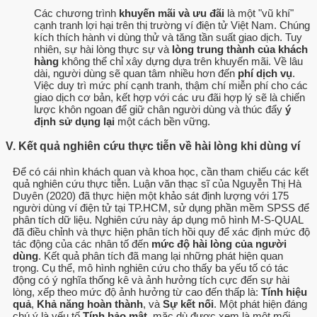
Các chương trình
khuyến mãi và ưu đãi
là một "vũ khí"
cạnh tranh lợi hại trên thị trường ví điện tử Việt Nam. Chúng
kích thích hành vi dùng thử và tăng tần suất giao dịch. Tuy
nhiên, sự hài lòng thực sự và
lòng trung thành của khách
hàng
không thể chỉ xây dựng dựa trên khuyến mãi. Về lâu
dài, người dùng sẽ quan tâm nhiều hơn đến
phí dịch vụ
.
Việc duy trì mức phí cạnh tranh, thậm chí miễn phí cho các
giao dịch cơ bản, kết hợp với các ưu đãi hợp lý sẽ là chiến
lược khôn ngoan để giữ chân người dùng và thúc đẩy
ý
định sử dụng lại
một cách bền vững.
V. Kết quả nghiên cứu thực tiễn về hài lòng khi dùng ví
Để có cái nhìn khách quan và khoa học, cần tham chiếu các kết
quả nghiên cứu thực tiễn. Luận văn thạc sĩ của Nguyễn Thị Hà
Duyên (2020) đã thực hiện một khảo sát định lượng với 175
người dùng ví điện tử tại TP.HCM, sử dụng phần mềm SPSS để
phân tích dữ liệu. Nghiên cứu này áp dụng mô hình M-S-QUAL
đã điều chỉnh và thực hiện phân tích hồi quy để xác định mức độ
tác động của các nhân tố đến
mức độ hài lòng của người
dùng
. Kết quả phân tích đã mang lại những phát hiện quan
trọng. Cụ thể, mô hình nghiên cứu cho thấy ba yếu tố có tác
động có ý nghĩa thống kê và ảnh hưởng tích cực đến sự hài
lòng, xếp theo mức độ ảnh hưởng từ cao đến thấp là:
Tính hiệu
quả
,
Khả năng hoàn thành
, và
Sự kết nối
. Một phát hiện đáng
chú ý là yếu tố
Tính bảo mật
, mặc dù được xem là một mối