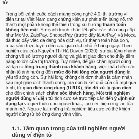
tử
Trong bối cảnh cuộc cách mạng công nghệ 4.0, thị trường ví
điện tử tại Việt Nam đang chứng kiến sự phát triển bùng nổ, trở
thành một phần không thể thiếu trong xu hướng
thanh toán
không tiền mặt
. Sự cạnh tranh khốc liệt giữa các nhà cung cấp
như MoMo, ZaloPay, ShopeePay (trước đây là AirPay) và Moca
đã thúc đẩy việc đa dạng hóa dịch vụ, từ thanh toán hóa đơn,
mua sắm trực tuyến đến các giao dịch nhỏ lẻ hàng ngày. Theo
nghiên cứu của Nguyễn Thị Hà Duyên (2020), sự gia tăng nhanh
chóng về số lượng người dùng và giá trị giao dịch cho thấy tiềm
năng to lớn của thị trường. Tuy nhiên, để giữ chân người dùng
và tạo ra
lòng trung thành của khách hàng
, việc thấu hiểu các
nhân tố ảnh hưởng đến
mức độ hài lòng của người dùng
là
yếu tố sống còn. Sự hài lòng không chỉ đơn thuần là cảm nhận
sau một giao dịch thành công, mà còn là kết quả của cả một quá
trình, từ
giao diện ứng dụng (UI/UX)
,
tốc độ xử lý giao dịch
,
cho đến chính sách
chăm sóc khách hàng
. Một
trải nghiệm
người dùng ví điện tử
tích cực sẽ trực tiếp dẫn đến
ý định sử
dụng lại
và giới thiệu cho người khác, tạo nên hiệu ứng lan tỏa
mạnh mẽ. Ngược lại, những trải nghiệm tiêu cực có thể khiến
người dùng từ bỏ ứng dụng vĩnh viễn.
1.1. Tầm quan trọng của trải nghiệm người
dùng ví điện tử