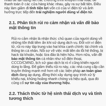
thanh toán ở các cửa hàng khác nhau, gây ra sự bất tiện. Điều
này làm giảm đi
tính tiện lợi
vốn có của ví điện tử và ảnh
hưởng trực tiếp đến
trải nghiệm người dùng ví điện tử
.
2.1. Phân tích rủi ro cảm nhận và vấn đề bảo
mật thông tin
Rủi ro cảm nhận là nhận thức chủ quan của người dùng về
những tổn thất tiềm ẩn khi sử dụng dịch vụ. Đối với ví điện
tử, rủi ro này tập trung vào hai khía cạnh chính: tài chính và
thông tin cá nhân. Nỗi sợ về việc mất tiền do lỗi hệ thống, bị
hack tài khoản, hoặc lừa đảo là hiện hữu. Hơn nữa, vấn đề
bảo mật thông tin
cá nhân như số điện thoại,
CCCD/CMND, lịch sử giao dịch bị rò rỉ cũng khiến người
dùng lo lắng. Để giảm thiểu rủi ro này, các nhà cung cấp cần
truyền thông mạnh mẽ hơn về các biện pháp
an toàn giao
dịch
đang áp dụng, đồng thời xây dựng quy trình xử lý
khiếu nại, khủng hoảng nhanh chóng và hiệu quả, qua đó
củng cố
sự tin cậy của thương hiệu
.
2.2. Thách thức từ hệ sinh thái dịch vụ và tính
tương thích