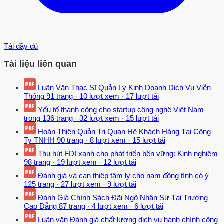
Tải đầy đủ
Tài liệu liên quan
Luận Văn Thạc Sĩ Quản Lý Kinh Doanh Dịch Vụ Viễn
Thông
91 trang
·
10 lượt xem
·
17 lượt tải
Yếu tố thành công cho startup công nghệ Việt Nam
trong
136 trang
·
32 lượt xem
·
15 lượt tải
Hoàn Thiện Quản Trị Quan Hệ Khách Hàng Tại Công
Ty TNHH
90 trang
·
8 lượt xem
·
15 lượt tải
Thu hút FDI xanh cho phát triển bền vững: Kinh nghiệm
98 trang
·
19 lượt xem
·
12 lượt tải
Đánh giá và can thiệp tâm lý cho nam đồng tính có ý
125 trang
·
27 lượt xem
·
9 lượt tải
Đánh Giá Chính Sách Đãi Ngộ Nhân Sự Tại Trường
Cao Đẳng
87 trang
·
4 lượt xem
·
6 lượt tải
Luận văn Đánh giá chất lượng dịch vụ hành chính công