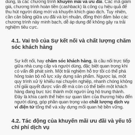
dùng, là các chương trình
khuyến mãi và ưu đãi
. Các mã giảm
giá, chương trình hoàn tiền (cashback) là công cụ hiệu quả để
thu hút người dùng mới và khuyến khích giao dịch. Tuy nhiên,
cần cân bằng giữa ưu đãi và lợi nhuận, đồng thời đảm bảo các
chương trình này minh bạch, dễ áp dụng để không gây ra trải
nghiệm tiêu cực.
4.1. Vai trò của Sự kết nối và chất lượng chăm
sóc khách hàng
Sự kết nối, hay
chăm sóc khách hàng
, là cầu nối trực tiếp
giữa nhà cung cấp và người dùng, đặc biệt quan trọng khi
có vấn đề phát sinh. Một trải nghiệm hỗ trợ tồi có thể phá
hỏng toàn bộ nỗ lực xây dựng sản phẩm. Ngược lại, một
quy trình xử lý khiếu nại chuyên nghiệp, nhanh chóng không
chỉ giải quyết được vấn đề mà còn có thể biến một khách
hàng đang bực tức thành một người ủng hộ trung thành.
Đây là khía cạnh thể hiện sự quan tâm của thương hiệu đến
người dùng, góp phần quan trọng vào
chất lượng dịch vụ
ví điện tử
tổng thể và xây dựng mối quan hệ bền vững.
4.2. Tác động của khuyến mãi ưu đãi và yếu tố
chi phí dịch vụ