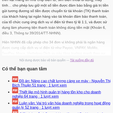
tính… cho phép lưu giữ một số tiền được đảm bảo bằng giá trị tiền
gửi tương đương số tiền được chuyển từ tài khoản (TK) thanh toán
của khách hàng tại ngân hàng vào tài khoản đảm bảo thanh toán,
của tổ chức cung ứng dịch vụ ví điện tử theo tỷ lệ 1:1, và được sử
dụng làm phương tiện thanh toán không dùng tiền mặt (Khoản 6,
điều 3, Thông tư 39/2014/TT-NHNN).
Hiện NHNN đã cấp phép cho 34 đơn vị không phải là ngân hàng
được cung cấp dịch vụ ví điện tử như Payoo, VNPAY, MoMo,
SenPay, Moca, Viettelpay.Dịch vụ này tăng trưởng mạnh theo sự
phát triển của thương mại điện tử. Đến nay tổng số khách hàng sử
Nội dung được bảo vệ bản quyền —
Tải xuống đầy đủ
dụng đạt hơn 5,9 triệu người, và số lượng đơn vị chấp nhận thanh
Có thể bạn quan tâm
toán ngày càng gia tăng. Ví Điện Tử là một công cụ quan trọng cho
sự phát triển của các ngành công nghiệp thương mại điện tử và
Đồ án: Nâng cao chất lượng càng xe máy - Nguyễn Thị
công nghệ tài chính. Theo Nghị định 101/2012/NĐ- CP, ví điện tử
Bích Thuận
51 trang
·
1 lượt xem
được coi là dịch vụ trung gian thanh toán, trong đó người dùng ví
Thiết lập mô hình quản trị hàng tồn kho cho doanh
được cấp một tài khoản kỹ thuật số liên kết với phương tiện điện tử
nghiệp
64 trang
·
1 lượt xem
(ví dụ: điện thoại di động) và có chứa một giá trị tiền tệ.
Luận văn: Vai trò văn hóa doanh nghiệp trong hoạt động
Giá trị tiền tệ trong ví điện tử được bảo đảm bằng tiền được chuyển
quản lý
52 trang
·
1 lượt xem
từ tài khoản ngân hàng của người dùng sang tài khoản của nhà