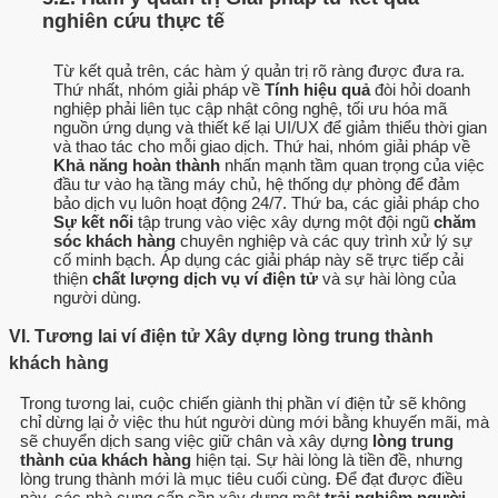
nghiên cứu thực tế
Từ kết quả trên, các hàm ý quản trị rõ ràng được đưa ra.
Thứ nhất, nhóm giải pháp về
Tính hiệu quả
đòi hỏi doanh
nghiệp phải liên tục cập nhật công nghệ, tối ưu hóa mã
nguồn ứng dụng và thiết kế lại UI/UX để giảm thiểu thời gian
và thao tác cho mỗi giao dịch. Thứ hai, nhóm giải pháp về
Khả năng hoàn thành
nhấn mạnh tầm quan trọng của việc
đầu tư vào hạ tầng máy chủ, hệ thống dự phòng để đảm
bảo dịch vụ luôn hoạt động 24/7. Thứ ba, các giải pháp cho
Sự kết nối
tập trung vào việc xây dựng một đội ngũ
chăm
sóc khách hàng
chuyên nghiệp và các quy trình xử lý sự
cố minh bạch. Áp dụng các giải pháp này sẽ trực tiếp cải
thiện
chất lượng dịch vụ ví điện tử
và sự hài lòng của
người dùng.
VI. Tương lai ví điện tử Xây dựng lòng trung thành
khách hàng
Trong tương lai, cuộc chiến giành thị phần ví điện tử sẽ không
chỉ dừng lại ở việc thu hút người dùng mới bằng khuyến mãi, mà
sẽ chuyển dịch sang việc giữ chân và xây dựng
lòng trung
thành của khách hàng
hiện tại. Sự hài lòng là tiền đề, nhưng
lòng trung thành mới là mục tiêu cuối cùng. Để đạt được điều
này, các nhà cung cấp cần xây dựng một
trải nghiệm người