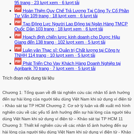
95 trang
·
23 lượt xem
·
6 lượt tải
Hoàn Thiện Quy Chế Trả Lương Tại Công Ty Cổ Phần
Tư Vấn
109 trang
·
18 lượt xem
·
6 lượt tải
Tạo Động Lực Người Lao Động tại Ngân Hàng TMCP
Quốc Dân
103 trang
·
18 lượt xem
·
6 lượt tải
Hoạch định chiến lược kinh doanh cho Dược Hậu
Giang đến
138 trang
·
102 lượt xem
·
5 lượt tải
Luận văn Thạc sĩ: Quản trị Chất lượng tại Công ty
TNHH
114 trang
·
10 lượt xem
·
5 lượt tải
Phát Triển Cho Vay Khách Hàng Doanh Nghiệp tại
Agribank
70 trang
·
7 lượt xem
·
5 lượt tải
Trích đoạn nội dung tài liệu
Chương 1: Tổng quan về đề tài nghiên cứu các nhân tố ảnh hưởng
đến sự hài lòng của người tiêu dùng Việt Nam khi sử dụng ví điện tử
- Khảo sát tại TP HCM Chương 2: Cơ sở lý luận và đề xuất mô hình
nghiên cứu về các yếu tố ảnh hưởng đến sự hài lòng của người tiêu
dùng Việt Nam khi sử dụng ví điện tử – Khảo sát tại TP HCM 11
Chương 3: Thiết kế nghiên cứu về các nhân tố ảnh hưởng đến sự
hài lòng của người tiêu dùng Việt Nam khi sử dụng ví điện tử - Khảo