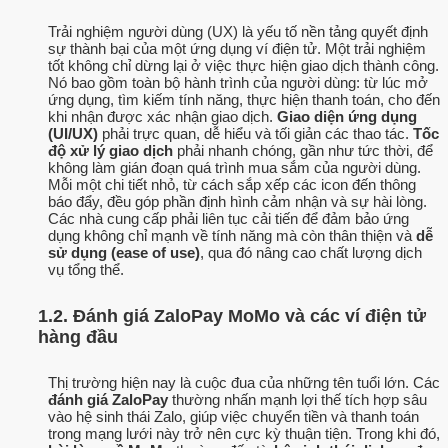
Trải nghiệm người dùng (UX) là yếu tố nền tảng quyết định
sự thành bại của một ứng dụng ví điện tử. Một trải nghiệm
tốt không chỉ dừng lại ở việc thực hiện giao dịch thành công.
Nó bao gồm toàn bộ hành trình của người dùng: từ lúc mở
ứng dụng, tìm kiếm tính năng, thực hiện thanh toán, cho đến
khi nhận được xác nhận giao dịch.
Giao diện ứng dụng
(UI/UX)
phải trực quan, dễ hiểu và tối giản các thao tác.
Tốc
độ xử lý giao dịch
phải nhanh chóng, gần như tức thời, để
không làm gián đoạn quá trình mua sắm của người dùng.
Mỗi một chi tiết nhỏ, từ cách sắp xếp các icon đến thông
báo đẩy, đều góp phần định hình cảm nhận và sự hài lòng.
Các nhà cung cấp phải liên tục cải tiến để đảm bảo ứng
dụng không chỉ mạnh về tính năng mà còn thân thiện và
dễ
sử dụng (ease of use)
, qua đó nâng cao chất lượng dịch
vụ tổng thể.
1.2. Đánh giá ZaloPay MoMo và các ví điện tử
hàng đầu
Thị trường hiện nay là cuộc đua của những tên tuổi lớn. Các
đánh giá ZaloPay
thường nhấn mạnh lợi thế tích hợp sâu
vào hệ sinh thái Zalo, giúp việc chuyển tiền và thanh toán
trong mạng lưới này trở nên cực kỳ thuận tiện. Trong khi đó,