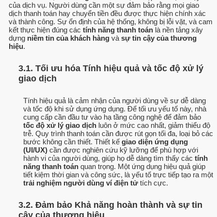
của dịch vụ. Người dùng cần một sự đảm bảo rằng mọi giao
dịch thanh toán hay chuyển tiền đều được thực hiện chính xác
và thành công. Sự ổn định của hệ thống, không bị lỗi vặt, và cam
kết thực hiện đúng các
tính năng thanh toán
là nền tảng xây
dựng
niềm tin của khách hàng
và
sự tin cậy của thương
hiệu
.
3.1. Tối ưu hóa Tính hiệu quả và tốc độ xử lý
giao dịch
Tính hiệu quả là cảm nhận của người dùng về sự dễ dàng
và tốc độ khi sử dụng ứng dụng. Để tối ưu yếu tố này, nhà
cung cấp cần đầu tư vào hạ tầng công nghệ để đảm bảo
tốc độ xử lý giao dịch
luôn ở mức cao nhất, giảm thiểu độ
trễ. Quy trình thanh toán cần được rút gọn tối đa, loại bỏ các
bước không cần thiết. Thiết kế
giao diện ứng dụng
(UI/UX)
cần được nghiên cứu kỹ lưỡng để phù hợp với
hành vi của người dùng, giúp họ dễ dàng tìm thấy các
tính
năng thanh toán
quan trọng. Một ứng dụng hiệu quả giúp
tiết kiệm thời gian và công sức, là yếu tố trực tiếp tạo ra một
trải nghiệm người dùng ví điện tử
tích cực.
3.2. Đảm bảo Khả năng hoàn thành và sự tin
cậy của thương hiệu