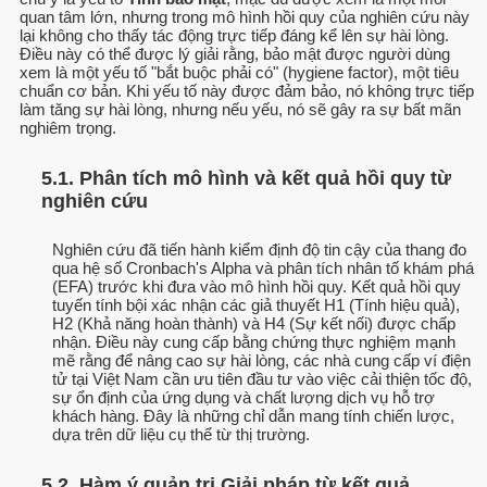
quan tâm lớn, nhưng trong mô hình hồi quy của nghiên cứu này
lại không cho thấy tác động trực tiếp đáng kể lên sự hài lòng.
Điều này có thể được lý giải rằng, bảo mật được người dùng
xem là một yếu tố "bắt buộc phải có" (hygiene factor), một tiêu
chuẩn cơ bản. Khi yếu tố này được đảm bảo, nó không trực tiếp
làm tăng sự hài lòng, nhưng nếu yếu, nó sẽ gây ra sự bất mãn
nghiêm trọng.
5.1. Phân tích mô hình và kết quả hồi quy từ
nghiên cứu
Nghiên cứu đã tiến hành kiểm định độ tin cậy của thang đo
qua hệ số Cronbach's Alpha và phân tích nhân tố khám phá
(EFA) trước khi đưa vào mô hình hồi quy. Kết quả hồi quy
tuyến tính bội xác nhận các giả thuyết H1 (Tính hiệu quả),
H2 (Khả năng hoàn thành) và H4 (Sự kết nối) được chấp
nhận. Điều này cung cấp bằng chứng thực nghiệm mạnh
mẽ rằng để nâng cao sự hài lòng, các nhà cung cấp ví điện
tử tại Việt Nam cần ưu tiên đầu tư vào việc cải thiện tốc độ,
sự ổn định của ứng dụng và chất lượng dịch vụ hỗ trợ
khách hàng. Đây là những chỉ dẫn mang tính chiến lược,
dựa trên dữ liệu cụ thể từ thị trường.
5.2. Hàm ý quản trị Giải pháp từ kết quả