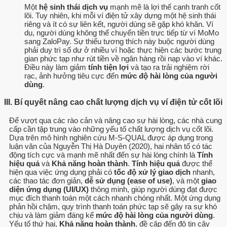
Một
hệ sinh thái dịch vụ
mạnh mẽ là lợi thế cạnh tranh cốt
lõi. Tuy nhiên, khi mỗi ví điện tử xây dựng một hệ sinh thái
riêng và ít có sự liên kết, người dùng sẽ gặp khó khăn. Ví
dụ, người dùng không thể chuyển tiền trực tiếp từ ví MoMo
sang ZaloPay. Sự thiếu tương thích này buộc người dùng
phải duy trì số dư ở nhiều ví hoặc thực hiện các bước trung
gian phức tạp như rút tiền về ngân hàng rồi nạp vào ví khác.
Điều này làm giảm
tính tiện lợi
và tạo ra trải nghiệm rời
rạc, ảnh hưởng tiêu cực đến
mức độ hài lòng của người
dùng
.
III. Bí quyết nâng cao chất lượng dịch vụ ví điện tử cốt lõi
Để vượt qua các rào cản và nâng cao sự hài lòng, các nhà cung
cấp cần tập trung vào những yếu tố chất lượng dịch vụ cốt lõi.
Dựa trên mô hình nghiên cứu M-S-QUAL được áp dụng trong
luận văn của Nguyễn Thị Hà Duyên (2020), hai nhân tố có tác
động tích cực và mạnh mẽ nhất đến sự hài lòng chính là
Tính
hiệu quả
và
Khả năng hoàn thành
.
Tính hiệu quả
được thể
hiện qua việc ứng dụng phải có
tốc độ xử lý giao dịch
nhanh,
các thao tác đơn giản,
dễ sử dụng (ease of use)
, và một
giao
diện ứng dụng (UI/UX)
thông minh, giúp người dùng đạt được
mục đích thanh toán một cách nhanh chóng nhất. Một ứng dụng
phản hồi chậm, quy trình thanh toán phức tạp sẽ gây ra sự khó
chịu và làm giảm đáng kể
mức độ hài lòng của người dùng
.
Yếu tố thứ hai,
Khả năng hoàn thành
, đề cập đến độ tin cậy