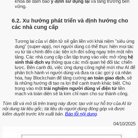
khóa để đảm bảo
ý định sử dụng lại
và tăng trưởng bền
vững.
6.2. Xu hướng phát triển và định hướng cho
các nhà cung cấp
Tương lai của ví điện tử sẽ gắn liền với khái niệm "siêu ứng
dụng" (super-app), nơi người dùng có thể thực hiện mọi tác
vụ từ tài chính đến các tiện ích đời sống ngay trên một nền
tảng. Các nhà cung cấp cần tập trung vào việc mở rộng
hệ
sinh thái dịch vụ
thông qua các mối quan hệ đối tác chiến
lược. Bên cạnh đó, việc ứng dụng công nghệ mới như AI để
phân tích hành vi người dùng và đưa ra các gợi ý cá nhân
hóa, hay Blockchain để tăng cường
an toàn giao dịch
, sẽ
là những hướng đi tạo ra lợi thế cạnh tranh khác biệt. Chú
trọng vào một
trải nghiệm người dùng ví điện tử
liền
mạch và toàn diện sẽ là kim chỉ nam cho sự thành công.
Tóm tắt và mô tả trên trang này được tạo với sự hỗ trợ của AI từ
nội dung tài liệu gốc; tài liệu do người dùng đóng góp và được
kiểm duyệt trước khi xuất bản.
Báo lỗi nội dung
.
04/10/2025