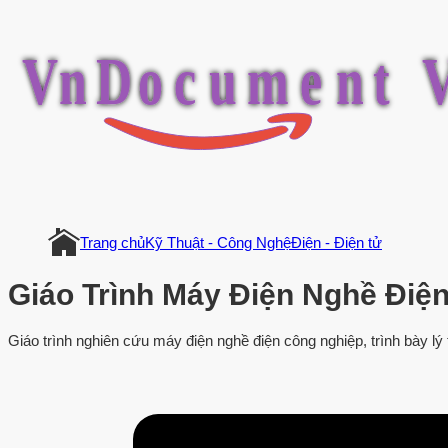
V
n
D
o
c
u
m
e
n
t
Trang chủ
Kỹ Thuật - Công Nghệ
Điện - Điện tử
Giáo Trình Máy Điện Nghề Điệ
Giáo trình nghiên cứu máy điện nghề điện công nghiệp, trình bày lý t