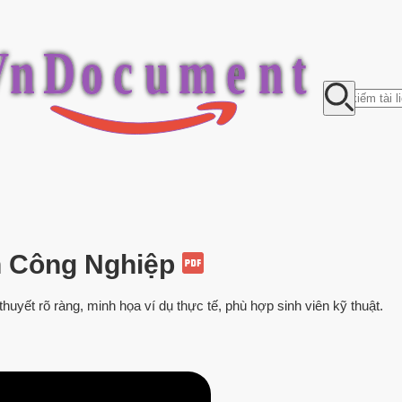
V
n
D
o
c
u
m
e
n
t
n Công Nghiệp
huyết rõ ràng, minh họa ví dụ thực tế, phù hợp sinh viên kỹ thuật.