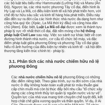
các bộ luật tiêu biểu như Hammurabi (Lưỡng Hà) và Manu (Ấn
Độ). Ngược lại, các nhà nước phương Tây cổ đại, điển hình là
Hy Lạp và La Mã, có điều kiện kinh tế-xã hội phát triển hơn, với
chế độ tư hữu sâu sắc và kinh tế hàng hóa phát triển. Điều này
dẫn đến sự ra đời của các hình thức nhà nước đa dạng hơn như
cộng hòa quý tộc (Xpác, La Mã thời kỳ đầu) và cộng hòa dân
chủ (Aten). Đặc biệt,
Luật La Mã cổ đại
được xem là thành tựu
pháp lý rực rỡ nhất thời cổ đại, đặt nền móng cho
hệ thống
pháp luật Civil Law
sau này. Việc so sánh sự khác biệt về con
đường hình thành nhà nước, cơ cấu tổ chức bộ máy, và đặc
điểm pháp luật giữa phương Đông và phương Tây cổ đại giúp
hiểu rõ ảnh hưởng của điều kiện tự nhiên và kinh tế - xã hội đến
thượng tầng kiến trúc chính trị - pháp lý.
3.1. Phân tích các nhà nước chiếm hữu nô lệ
phương Đông
Các
nhà nước chiếm hữu nô lệ
phương Đông có những
đặc điểm riêng biệt. Theo giáo trình, sự ra đời sớm của nhà
nước ở đây không hoàn toàn xuất phát từ mâu thuẫn giai
cấp chín muồi mà còn bị thúc đẩy bởi nhu cầu "tổ chức xây
dựng các công trình thủy lợi quản lý nguồn nước và tự vệ".
Quyền lực của nhà vua mang tính chuyên chế tuyệt đối, kết
hợp chặt chẽ giữa vương quyền và thần quyền. Ví dụ, ở Ai
Cập, Pharaoh được coi là con của thần Mặt trời. Tổ chức