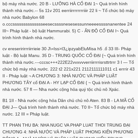
bộ máy nhà nước. 20 B - LƯỠNG HÀ CỔ ĐẠI 1~ Quá trình hình
thành nhà nước.-- 5s 11v 201 eerriirrrrrrrriiir 22 li ~ Tổ chức bộ máy
nhà nước Babylon 68
o.cccsssssssssssssseesecssssnesesessunneeeessssnanentee 24
III~ Pháp luật - bộ luật Hammurabi. 5) C - ẤN ĐỘ CỔ ĐẠI I~ Quá
trình hình thành nhà nước.
cv ereseririrrriirrieie 30 J\=Iss>I3¿ipzyabEluMisa h5 .ố 33 III- Pháp
luật - Bộ luật Manu. 35 D - TRUNG QUỐC CỔ ĐẠI {~ Quá trình hình
thành nhà nước.---cccsc+++222E22vvxvvverriirrrrisrsttrtrrr 3 I — Tổ
chức bộ máy nhà nước. 222 t2 221x221 2112111111011 c1 errrir 43
II - Pháp luật ¬ A CHƯƠNG 3: NHÀ NƯỚC VÀ PHÁP LUẬT
PHƯƠNG TÂY cổ ĐẠI A - HY LẠP CỔ ĐẠI { ~ Quá trinh hình thành
nhà nước. 57 fl — Nha nước cộng hỏa quý tộc chủ nô Xpác.
B1 1II - Nhà nước cộng hỏa Dân chủ chủ nô Aten. 83 B - LA MÃ CỔ
ĐẠI J— Quá trình hinh thành nhả nước. T0 II~ Tổ chức bộ máy nhà
nước. 12 III = Pháp luật.
TT PHAN THU BA: NHA NUGC VA PHAP LUAT THOI TRUNG ĐẠI
CHƯƠNG 4: NHÀ NƯỚC VÀ PHÁP LUẬT PHONG KIẾN PHƯƠNG