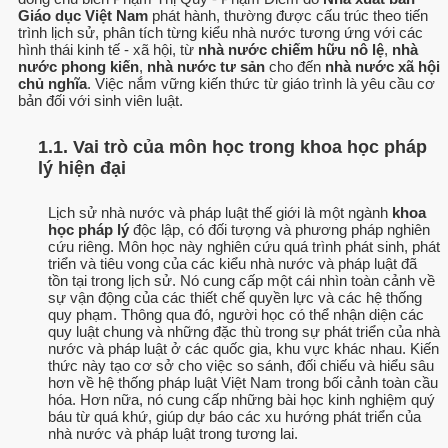
Giáo dục Việt Nam
phát hành, thường được cấu trúc theo tiến
trình lịch sử, phân tích từng kiểu nhà nước tương ứng với các
hình thái kinh tế - xã hội, từ
nhà nước chiếm hữu nô lệ
,
nhà
nước phong kiến
,
nhà nước tư sản
cho đến
nhà nước xã hội
chủ nghĩa
. Việc nắm vững kiến thức từ giáo trình là yêu cầu cơ
bản đối với sinh viên luật.
1.1. Vai trò của môn học trong khoa học pháp
lý hiện đại
Lịch sử nhà nước và pháp luật thế giới là một ngành
khoa
học pháp lý
độc lập, có đối tượng và phương pháp nghiên
cứu riêng. Môn học này nghiên cứu quá trình phát sinh, phát
triển và tiêu vong của các kiểu nhà nước và pháp luật đã
tồn tại trong lịch sử. Nó cung cấp một cái nhìn toàn cảnh về
sự vận động của các thiết chế quyền lực và các hệ thống
quy phạm. Thông qua đó, người học có thể nhận diện các
quy luật chung và những đặc thù trong sự phát triển của nhà
nước và pháp luật ở các quốc gia, khu vực khác nhau. Kiến
thức này tạo cơ sở cho việc so sánh, đối chiếu và hiểu sâu
hơn về hệ thống pháp luật Việt Nam trong bối cảnh toàn cầu
hóa. Hơn nữa, nó cung cấp những bài học kinh nghiệm quý
báu từ quá khứ, giúp dự báo các xu hướng phát triển của
nhà nước và pháp luật trong tương lai.