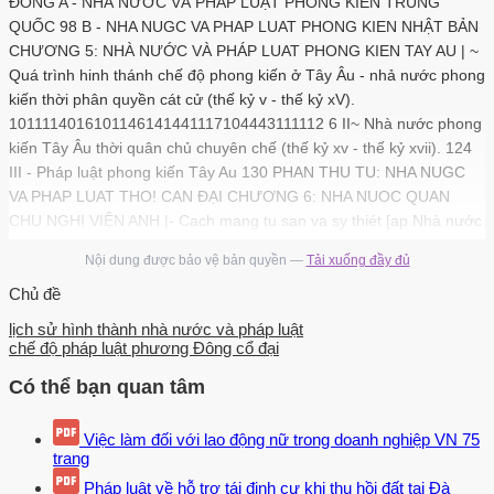
ĐÔNG A - NHÀ NƯỚC VÀ PHẤP LUẬT PHONG KIỂN TRUNG
QUỐC 98 B - NHA NUGC VA PHAP LUAT PHONG KIEN NHẬT BẢN
CHƯƠNG 5: NHÀ NƯỚC VÀ PHÁP LUAT PHONG KIEN TAY AU | ~
Quá trình hinh thánh chế độ phong kiến ở Tây Âu - nhả nước phong
kiến thời phân quyền cát cử (thế kỷ v - thế kỷ xV).
1011114016101146141441117104443111112 6 II~ Nhà nước phong
kiến Tây Âu thời quân chủ chuyên chế (thế kỷ xv - thế kỷ xvii). 124
III - Pháp luật phong kiến Tây Au 130 PHAN THU TU: NHA NUGC
VA PHAP LUAT THO! CAN ĐẠI CHƯƠNG 6: NHA NUOC QUAN
CHU NGHỊ VIỆN ANH |- Cach mang tu san va sy thiét [ap Nhà nước
tư san Anh. 142 II - Quá trình thiết lập chính thể quân chủ nghị viện
Nội dung được bảo vệ bản quyền —
Tải xuống đầy đủ
vả tổ chức bộ máy nhà nước.
Chủ đề
146 CHƯƠNG 7: NHÀ NƯỚC CỘNG HÒA TỔNG THỐNG MỸ I -
lịch sử hình thành nhà nước và pháp luật
Chiến tranh giảnh độc lập ở bắc mỹ và sự thiết lập Hợp chủng quốc
chế độ pháp luật phương Đông cổ đại
Hoa Kỳ. JI - Hiến pháp 1787 và tổ chức bộ máy nhả nƯỚc.-
-‹‹¿¿©2++2+evxs++vvxsevvkzrrrrseer CHƯƠNG 8: NHÀ NƯỚC
Có thể bạn quan tâm
CỘNG HÒA NGHỊ VIỆN PHÁP †~ Nước Pháp trước cách mạng .- s5
+ tì tt in 165 II - Diễn biến cách mạng Pháp .-:5¿- 5< S1 1 2x2 n2
Việc làm đối với lao động nữ trong doanh nghiệp VN
75
221111222 re 166 II~Nhà nước sau cách mạng - tổ chức bộ máy
trang
nhả nước .---‹-s-52s2s 2+2 171 CHƯƠNG 9: NHÀ NƯỚC QUÂN
Pháp luật về hỗ trợ tái định cư khi thu hồi đất tại Đà