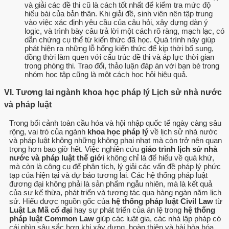
và giải các đề thi cũ là cách tốt nhất để kiểm tra mức độ
hiểu bài của bản thân. Khi giải đề, sinh viên nên tập trung
vào việc xác định yêu cầu của câu hỏi, xây dựng dàn ý
logic, và trình bày câu trả lời một cách rõ ràng, mạch lạc, có
dẫn chứng cụ thể từ kiến thức đã học. Quá trình này giúp
phát hiện ra những lỗ hổng kiến thức để kịp thời bổ sung,
đồng thời làm quen với cấu trúc đề thi và áp lực thời gian
trong phòng thi. Trao đổi, thảo luận đáp án với bạn bè trong
nhóm học tập cũng là một cách học hỏi hiệu quả.
VI. Tương lai ngành khoa học pháp lý Lịch sử nhà nước
và pháp luật
Trong bối cảnh toàn cầu hóa và hội nhập quốc tế ngày càng sâu
rộng, vai trò của ngành
khoa học pháp lý
về lịch sử nhà nước
và pháp luật không những không phai nhạt mà còn trở nên quan
trọng hơn bao giờ hết. Việc nghiên cứu
giáo trình lịch sử nhà
nước và pháp luật thế giới
không chỉ là để hiểu về quá khứ,
mà còn là công cụ để phân tích, lý giải các vấn đề pháp lý phức
tạp của hiện tại và dự báo tương lai. Các hệ thống pháp luật
đương đại không phải là sản phẩm ngẫu nhiên, mà là kết quả
của sự kế thừa, phát triển và tương tác qua hàng ngàn năm lịch
sử. Hiểu được nguồn gốc của
hệ thống pháp luật Civil Law
từ
Luật La Mã cổ đại
hay sự phát triển của án lệ trong
hệ thống
pháp luật Common Law
giúp các luật gia, các nhà lập pháp có
cái nhìn sâu sắc hơn khi xây dựng, hoàn thiện và hài hòa hóa