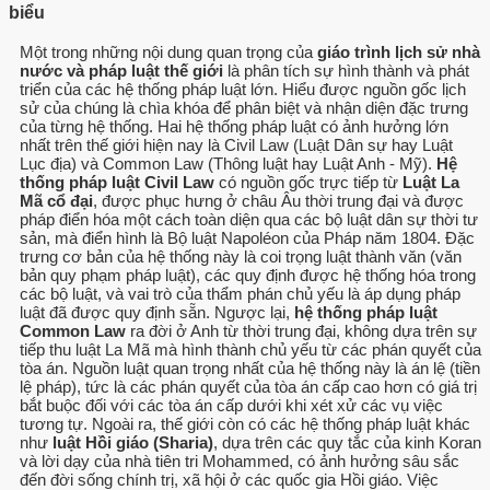
biểu
Một trong những nội dung quan trọng của
giáo trình lịch sử nhà
nước và pháp luật thế giới
là phân tích sự hình thành và phát
triển của các hệ thống pháp luật lớn. Hiểu được nguồn gốc lịch
sử của chúng là chìa khóa để phân biệt và nhận diện đặc trưng
của từng hệ thống. Hai hệ thống pháp luật có ảnh hưởng lớn
nhất trên thế giới hiện nay là Civil Law (Luật Dân sự hay Luật
Lục địa) và Common Law (Thông luật hay Luật Anh - Mỹ).
Hệ
thống pháp luật Civil Law
có nguồn gốc trực tiếp từ
Luật La
Mã cổ đại
, được phục hưng ở châu Âu thời trung đại và được
pháp điển hóa một cách toàn diện qua các bộ luật dân sự thời tư
sản, mà điển hình là Bộ luật Napoléon của Pháp năm 1804. Đặc
trưng cơ bản của hệ thống này là coi trọng luật thành văn (văn
bản quy phạm pháp luật), các quy định được hệ thống hóa trong
các bộ luật, và vai trò của thẩm phán chủ yếu là áp dụng pháp
luật đã được quy định sẵn. Ngược lại,
hệ thống pháp luật
Common Law
ra đời ở Anh từ thời trung đại, không dựa trên sự
tiếp thu luật La Mã mà hình thành chủ yếu từ các phán quyết của
tòa án. Nguồn luật quan trọng nhất của hệ thống này là án lệ (tiền
lệ pháp), tức là các phán quyết của tòa án cấp cao hơn có giá trị
bắt buộc đối với các tòa án cấp dưới khi xét xử các vụ việc
tương tự. Ngoài ra, thế giới còn có các hệ thống pháp luật khác
như
luật Hồi giáo (Sharia)
, dựa trên các quy tắc của kinh Koran
và lời dạy của nhà tiên tri Mohammed, có ảnh hưởng sâu sắc
đến đời sống chính trị, xã hội ở các quốc gia Hồi giáo. Việc