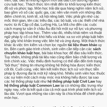
viên, đặc biệt là những người mới bắt đầu con đường nghiên
cứu luật học. Thách thức lớn nhất đến từ khối lượng kiến thức
đồ sộ và phức tạp. Môn học trải dài qua hàng nghìn năm lịch sử,
bao gồm vô số các quốc gia, các nền văn minh với những đặc
điểm chính trị, kinh tế, xã hội riêng biệt. Việc phải ghi nhớ các
mốc thời gian, tên các triều đại, các bộ luật, và các thiết chế nhà
nước từ Ai Cập cổ đại, Lưỡng Hà, La Mã cho đến các cuộc
cách mạng tư sản ở châu Âu đòi hỏi một sự nỗ lực và phương
pháp học tập khoa học. Thêm vào đó, nhiều khái niệm và thuật
ngữ pháp lý cổ có thể khó hiểu và khác xa so với pháp luật hiện
đại, gây khó khăn trong việc liên hệ và ứng dụng. Một thách thức
khác là việc tìm kiếm và chọn lọc nguồn
tài liệu tham khảo
uy
tín. Bên cạnh giáo trình chính, sinh viên cần tiếp cận các
sách
chuyên khảo luật học
, bài báo khoa học để đào sâu kiến thức.
Tuy nhiên, không phải tài liệu nào cũng đảm bảo chất lượng và
tính chính xác. Việc thiếu định hướng có thể dẫn đến tình trạng
"bội thực" thông tin nhưng không hệ thống hóa được kiến thức
cốt lõi. Cuối cùng, việc liên kết kiến thức lịch sử với thực tiễn
pháp lý đương đại là một kỹ năng khó. Nhiều sinh viên học thuộc
các sự kiện một cách máy móc mà không hiểu được tại sao
các hệ thống pháp luật như
hệ thống pháp luật Civil Law
hay
hệ thống pháp luật Common Law
lại có những đặc trưng như
ngày nay, vốn là kết quả của cả một quá trình phát triển lịch sử
lâu dài. Vượt qua những rào cản này là chìa khóa để chinh phục
môn học.