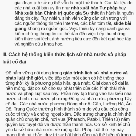
giai đoạn lịch sử cụ thể vẫn là một thử thách. Các tài liệu do
các nhà xuất bản uy tín như
nhà xuất bản Tư pháp
hay
Nhà xuất bản Chính trị quốc gia Sự thật
ấn hành là nguồn
đáng tin cậy. Tuy nhiên, sinh viên cũng cần cẩn trọng với
các nguồn thông tin trên Internet, các bản tóm tắt,
slide bài
giảng
không rõ nguồn gốc. Việc thiếu kỹ năng đánh giá và
kiểm chứng thông tin có thể dẫn đến việc tiếp thu những
kiến thức sai lệch, ảnh hưởng tiêu cực đến kết quả học tập
và nghiên cứu khoa học.
III. Cách hệ thống kiến thức lịch sử nhà nước và pháp
luật cổ đại
Để nắm vững nội dung trong
giáo trình lịch sử nhà nước và
pháp luật thế giới
, việc tiếp cận một cách có hệ thống theo
từng thời kỳ là phương pháp hiệu quả nhất. Giai đoạn cổ đại là
nền móng, đặt cơ sở cho sự phát triển của các hình thái nhà
nước và pháp luật sau này. Phần này tập trung vào hai kiểu nhà
nước chính: nhà nước phương Đông và nhà nước phương Tây
cổ đại. Các nhà nước phương Đông như Ai Cập, Lưỡng Hà, Ấn
Độ, Trung Quốc thường hình thành sớm do yêu cầu của công
cuộc trị thủy và chống ngoại xâm. Đặc trưng chung là chính thể
quân chủ chuyên chế, nơi vua (Pharaoh, Patêxi, Thiên tử) nắm
quyền lực tuyệt đối và được thần thánh hóa. Cơ sở kinh tế chủ
yếu là sở hữu nhà nước về ruộng đất. Pháp luật thời kỳ này
mang tính hà khắc, duy trì sự bất bình đẳng và thể hiện rõ trong