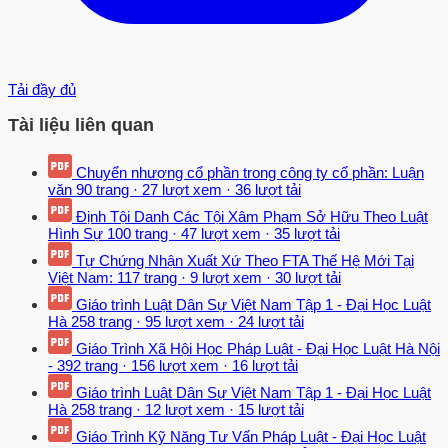
Tải đầy đủ
Tài liệu liên quan
Chuyển nhượng cổ phần trong công ty cổ phần: Luận
văn
90 trang
·
27 lượt xem
·
36 lượt tải
Định Tội Danh Các Tội Xâm Phạm Sở Hữu Theo Luật
Hình Sự
100 trang
·
47 lượt xem
·
35 lượt tải
Tự Chứng Nhận Xuất Xứ Theo FTA Thế Hệ Mới Tại
Việt Nam:
117 trang
·
9 lượt xem
·
30 lượt tải
Giáo trình Luật Dân Sự Việt Nam Tập 1 - Đại Học Luật
Hà
258 trang
·
95 lượt xem
·
24 lượt tải
Giáo Trình Xã Hội Học Pháp Luật - Đại Học Luật Hà Nội
-
392 trang
·
156 lượt xem
·
16 lượt tải
Giáo trình Luật Dân Sự Việt Nam Tập 1 - Đại Học Luật
Hà
258 trang
·
12 lượt xem
·
15 lượt tải
Giáo Trình Kỹ Năng Tư Vấn Pháp Luật - Đại Học Luật