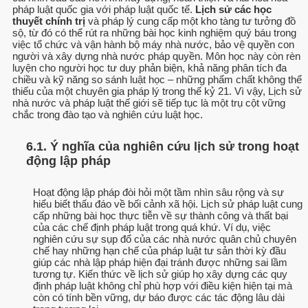
pháp luật quốc gia với pháp luật quốc tế.
Lịch sử các học
thuyết chính trị
và pháp lý cung cấp một kho tàng tư tưởng đồ
sộ, từ đó có thể rút ra những bài học kinh nghiệm quý báu trong
việc tổ chức và vận hành bộ máy nhà nước, bảo vệ quyền con
người và xây dựng nhà nước pháp quyền. Môn học này còn rèn
luyện cho người học tư duy phản biện, khả năng phân tích đa
chiều và kỹ năng so sánh luật học – những phẩm chất không thể
thiếu của một chuyên gia pháp lý trong thế kỷ 21. Vì vậy, Lịch sử
nhà nước và pháp luật thế giới sẽ tiếp tục là một trụ cột vững
chắc trong đào tạo và nghiên cứu luật học.
6.1. Ý nghĩa của nghiên cứu lịch sử trong hoạt
động lập pháp
Hoạt động lập pháp đòi hỏi một tầm nhìn sâu rộng và sự
hiểu biết thấu đáo về bối cảnh xã hội. Lịch sử pháp luật cung
cấp những bài học thực tiễn về sự thành công và thất bại
của các chế định pháp luật trong quá khứ. Ví dụ, việc
nghiên cứu sự sụp đổ của các nhà nước quân chủ chuyên
chế hay những hạn chế của pháp luật tư sản thời kỳ đầu
giúp các nhà lập pháp hiện đại tránh được những sai lầm
tương tự. Kiến thức về lịch sử giúp họ xây dựng các quy
định pháp luật không chỉ phù hợp với điều kiện hiện tại mà
còn có tính bền vững, dự báo được các tác động lâu dài