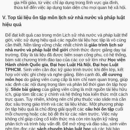
gia Hồi giáo, từ việc chỉ áp dụng trong lĩnh vực gia đình,
thừa kế đến việc áp dụng toàn diện cho mọi quan hệ xã hội.
V. Top tài liệu ôn tập môn lịch sử nhà nước và pháp luật
hiệu quả
Để đạt kết quả cao trong môn Lịch sử nhà nước và pháp luật thế
giới, việc sử dụng hiệu quả các nguồn tài liệu học tập là vô cùng
cần thiết. Nền tảng vững chắc nhất chính là
giáo trình lịch sử
nhà nước và pháp luật thế giới
chính thức được giảng dạy tại
trường. Đây là tài liệu đã được biên soạn công phu, có hệ thống,
bám sát chương trình đào tạo của các cơ sở lớn như
Học viện
Hành chính Quốc gia
,
Đại học Luật Hà Nội
,
Đại học Luật
TPHCM
. Sinh viên cần đọc kỹ giáo trình trước khi đến lớp, kết
hợp với việc ghi chép và nghe giảng. Bên cạnh đó,
đề cương
môn học
do giảng viên cung cấp là kim chỉ nam quan trọng, giúp
xác định các nội dung trọng tâm và phân bổ thời gian ôn tập hợp
lý.
Slide bài giảng
của giảng viên cũng là một nguồn tài liệu hữu
ích, giúp tóm tắt các ý chính và hệ thống hóa kiến thức một cách
trực quan. Tuy nhiên, không nên chỉ phụ thuộc vào slide mà cần
đọc sâu trong giáo trình và các tài liệu khác. Một phương pháp
ôn tập hiệu quả là chủ động giải quyết các
câu hỏi ôn tập
cuối
mỗi chương hoặc các bộ đề thi từ các năm trước. Việc này
không chỉ giúp củng cố kiến thức mà còn rèn luyện kỹ năng
phân tích và trình bày vấn đề. Để mở rộng và đào sâu, sinh viên
nên tìm đọc các
sách chuyên khảo luật học
và các bài báo