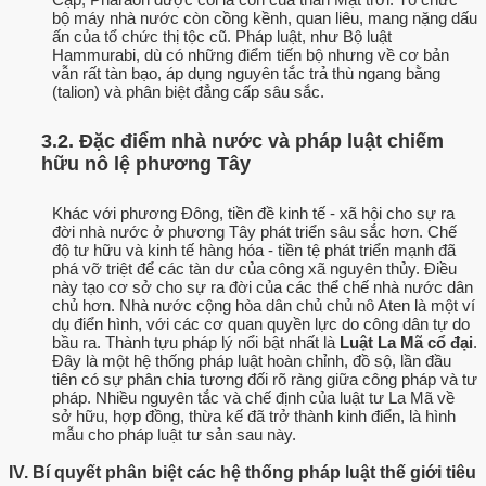
bộ máy nhà nước còn cồng kềnh, quan liêu, mang nặng dấu
ấn của tổ chức thị tộc cũ. Pháp luật, như Bộ luật
Hammurabi, dù có những điểm tiến bộ nhưng về cơ bản
vẫn rất tàn bạo, áp dụng nguyên tắc trả thù ngang bằng
(talion) và phân biệt đẳng cấp sâu sắc.
3.2. Đặc điểm nhà nước và pháp luật chiếm
hữu nô lệ phương Tây
Khác với phương Đông, tiền đề kinh tế - xã hội cho sự ra
đời nhà nước ở phương Tây phát triển sâu sắc hơn. Chế
độ tư hữu và kinh tế hàng hóa - tiền tệ phát triển mạnh đã
phá vỡ triệt để các tàn dư của công xã nguyên thủy. Điều
này tạo cơ sở cho sự ra đời của các thể chế nhà nước dân
chủ hơn. Nhà nước cộng hòa dân chủ chủ nô Aten là một ví
dụ điển hình, với các cơ quan quyền lực do công dân tự do
bầu ra. Thành tựu pháp lý nổi bật nhất là
Luật La Mã cổ đại
.
Đây là một hệ thống pháp luật hoàn chỉnh, đồ sộ, lần đầu
tiên có sự phân chia tương đối rõ ràng giữa công pháp và tư
pháp. Nhiều nguyên tắc và chế định của luật tư La Mã về
sở hữu, hợp đồng, thừa kế đã trở thành kinh điển, là hình
mẫu cho pháp luật tư sản sau này.
IV. Bí quyết phân biệt các hệ thống pháp luật thế giới tiêu