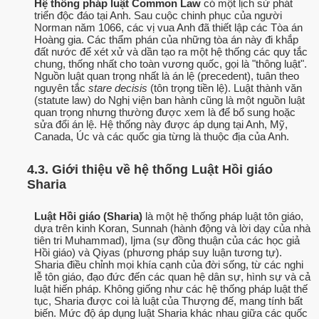
Hệ thống pháp luật Common Law
có một lịch sử phát
triển độc đáo tại Anh. Sau cuộc chinh phục của người
Norman năm 1066, các vị vua Anh đã thiết lập các Tòa án
Hoàng gia. Các thẩm phán của những tòa án này đi khắp
đất nước để xét xử và dần tạo ra một hệ thống các quy tắc
chung, thống nhất cho toàn vương quốc, gọi là "thông luật".
Nguồn luật quan trọng nhất là án lệ (precedent), tuân theo
nguyên tắc
stare decisis
(tôn trọng tiền lệ). Luật thành văn
(statute law) do Nghị viện ban hành cũng là một nguồn luật
quan trọng nhưng thường được xem là để bổ sung hoặc
sửa đổi án lệ. Hệ thống này được áp dụng tại Anh, Mỹ,
Canada, Úc và các quốc gia từng là thuộc địa của Anh.
4.3. Giới thiệu về hệ thống Luật Hồi giáo
Sharia
Luật Hồi giáo (Sharia)
là một hệ thống pháp luật tôn giáo,
dựa trên kinh Koran, Sunnah (hành động và lời dạy của nhà
tiên tri Muhammad), Ijma (sự đồng thuận của các học giả
Hồi giáo) và Qiyas (phương pháp suy luận tương tự).
Sharia điều chỉnh mọi khía cạnh của đời sống, từ các nghi
lễ tôn giáo, đạo đức đến các quan hệ dân sự, hình sự và cả
luật hiến pháp. Không giống như các hệ thống pháp luật thế
tục, Sharia được coi là luật của Thượng đế, mang tính bất
biến. Mức độ áp dụng luật Sharia khác nhau giữa các quốc