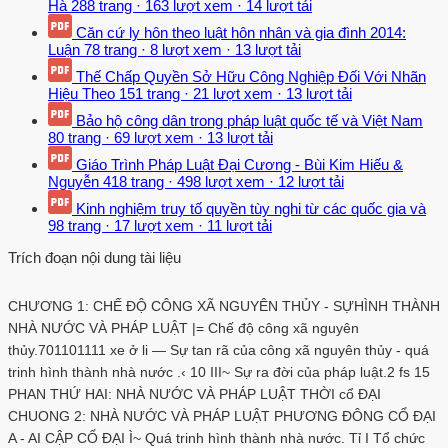
Hà
288 trang
·
163 lượt xem
·
14 lượt tải
Căn cứ ly hôn theo luật hôn nhân và gia đình 2014:
Luận
78 trang
·
8 lượt xem
·
13 lượt tải
Thế Chấp Quyền Sở Hữu Công Nghiệp Đối Với Nhãn
Hiệu Theo
151 trang
·
21 lượt xem
·
13 lượt tải
Bảo hộ công dân trong pháp luật quốc tế và Việt Nam
80 trang
·
69 lượt xem
·
13 lượt tải
Giáo Trình Pháp Luật Đại Cương - Bùi Kim Hiếu &
Nguyễn
418 trang
·
498 lượt xem
·
12 lượt tải
Kinh nghiệm truy tố quyền tùy nghi từ các quốc gia và
98 trang
·
17 lượt xem
·
11 lượt tải
Trích đoạn nội dung tài liệu
CHƯƠNG 1: CHẾ ĐỘ CÔNG XÃ NGUYÊN THỦY - SỰHÌNH THÀNH
NHÀ NƯỚC VÀ PHÁP LUẬT |= Chế độ công xã nguyên
thủy.701101111 xe ở li — Sự tan rã của công xã nguyên thủy - quá
trinh hình thành nhà nước .‹ 10 III~ Sự ra đời của pháp luật.2 fs 15
PHAN THỨ HAI: NHÀ NƯỚC VÀ PHÁP LUẬT THỜI cổ ĐẠI
CHUONG 2: NHÀ NƯỚC VÀ PHÁP LUẬT PHƯƠNG ĐÔNG CỔ ĐẠI
A - AI CẬP CỔ ĐẠI Ì~ Quá trinh hình thành nhà nước. Tỉ I Tổ chức