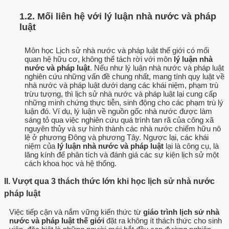
1.2. Mối liên hệ với lý luận nhà nước và pháp
luật
Môn học Lịch sử nhà nước và pháp luật thế giới có mối
quan hệ hữu cơ, không thể tách rời với môn
lý luận nhà
nước và pháp luật
. Nếu như lý luận nhà nước và pháp luật
nghiên cứu những vấn đề chung nhất, mang tính quy luật về
nhà nước và pháp luật dưới dạng các khái niệm, phạm trù
trừu tượng, thì lịch sử nhà nước và pháp luật lại cung cấp
những minh chứng thực tiễn, sinh động cho các phạm trù lý
luận đó. Ví dụ, lý luận về nguồn gốc nhà nước được làm
sáng tỏ qua việc nghiên cứu quá trình tan rã của công xã
nguyên thủy và sự hình thành các nhà nước chiếm hữu nô
lệ ở phương Đông và phương Tây. Ngược lại, các khái
niệm của
lý luận nhà nước và pháp luật
lại là công cụ, là
lăng kính để phân tích và đánh giá các sự kiện lịch sử một
cách khoa học và hệ thống.
II. Vượt qua 3 thách thức lớn khi học lịch sử nhà nước
pháp luật
Việc tiếp cận và nắm vững kiến thức từ
giáo trình lịch sử nhà
nước và pháp luật thế giới
đặt ra không ít thách thức cho sinh