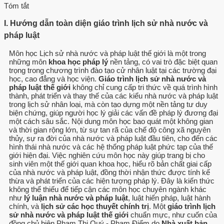
Tóm tắt
I. Hướng dẫn toàn diện giáo trình lịch sử nhà nước và
pháp luật
Môn học Lịch sử nhà nước và pháp luật thế giới là một trong
những môn
khoa học pháp lý
nền tảng, có vai trò đặc biệt quan
trọng trong chương trình đào tạo cử nhân luật tại các trường đại
học, cao đẳng và học viện.
Giáo trình lịch sử nhà nước và
pháp luật thế giới
không chỉ cung cấp tri thức về quá trình hình
thành, phát triển và thay thế của các kiểu nhà nước và pháp luật
trong lịch sử nhân loại, mà còn tạo dựng một nền tảng tư duy
biện chứng, giúp người học lý giải các vấn đề pháp lý đương đại
một cách sâu sắc. Nội dung môn học bao quát một không gian
và thời gian rộng lớn, từ sự tan rã của chế độ công xã nguyên
thủy, sự ra đời của nhà nước và pháp luật đầu tiên, cho đến các
hình thái nhà nước và các hệ thống pháp luật phức tạp của thế
giới hiện đại. Việc nghiên cứu môn học này giúp trang bị cho
sinh viên một thế giới quan khoa học, hiểu rõ bản chất giai cấp
của nhà nước và pháp luật, đồng thời nhận thức được tính kế
thừa và phát triển của các hiện tượng pháp lý. Đây là kiến thức
không thể thiếu để tiếp cận các môn học chuyên ngành khác
như
lý luận nhà nước và pháp luật
, luật hiến pháp, luật hành
chính, và
lịch sử các học thuyết chính trị
. Một
giáo trình lịch
sử nhà nước và pháp luật thế giới
chuẩn mực, như cuốn của
đồng chủ biên Phạm Thị Quý - Phạm Điểm do
Nhà xuất bản