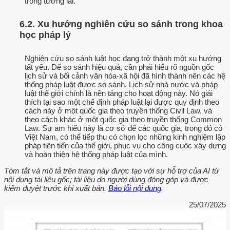
trong tương lai.
6.2. Xu hướng nghiên cứu so sánh trong khoa
học pháp lý
Nghiên cứu so sánh luật học đang trở thành một xu hướng
tất yếu. Để so sánh hiệu quả, cần phải hiểu rõ nguồn gốc
lịch sử và bối cảnh văn hóa-xã hội đã hình thành nên các hệ
thống pháp luật được so sánh. Lịch sử nhà nước và pháp
luật thế giới chính là nền tảng cho hoạt động này. Nó giải
thích tại sao một chế định pháp luật lại được quy định theo
cách này ở một quốc gia theo truyền thống Civil Law, và
theo cách khác ở một quốc gia theo truyền thống Common
Law. Sự am hiểu này là cơ sở để các quốc gia, trong đó có
Việt Nam, có thể tiếp thu có chọn lọc những kinh nghiệm lập
pháp tiên tiến của thế giới, phục vụ cho công cuộc xây dựng
và hoàn thiện hệ thống pháp luật của mình.
Tóm tắt và mô tả trên trang này được tạo với sự hỗ trợ của AI từ
nội dung tài liệu gốc; tài liệu do người dùng đóng góp và được
kiểm duyệt trước khi xuất bản.
Báo lỗi nội dung
.
25/07/2025