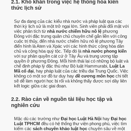
2.1. Khó khăn trong việc hệ thống hóa kiến
thức lịch sử
Sự đa dạng của các kiểu nhà nước và pháp luật qua các
thời kỳ lịch sử là một trở ngại lớn. Sinh viên phải đối mặt với
việc phân tích từ
nhà nước chiếm hữu nô lệ
phương
Đông với đặc trưng quân chủ chuyên chế gắn liền với công
cuộc trị thủy, đến nhà nước chiếm hữu nô lệ phương Tây
điển hình là Aten và Xpác với các hình thức cộng hòa dân
chủ và cộng hòa quý tộc. Tiếp đó là
nhà nước phong kiến
với sự phân quyền cát cứ ở Tây Âu và trung ương tập
quyền ở phương Đông. Mỗi hình thái lại có những bộ luật và
chế định pháp lý đặc thù như Bộ luật Hammurabi,
Luật La
Mã cổ đại
, hay pháp luật của các triều đại Trung Quốc. Việc
không có một sơ đồ tư duy hay
đề cương môn học
chi tiết
sẽ dễ làm người học bị rối và không thấy được sợi dây liên
kết logic giữa các giai đoạn.
2.2. Rào cản về nguồn tài liệu học tập và
nghiên cứu
Mặc dù các trường như
Đại học Luật Hà Nội
hay
Đại học
Luật TPHCM
đều có hệ thống thư viện phong phú, việc tìm
kiếm các
sách chuyên khảo luật học
chuyên sâu về một