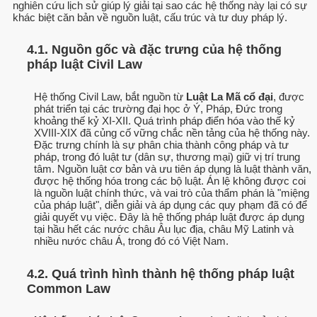
nghiên cứu lịch sử giúp lý giải tại sao các hệ thống này lại có sự
khác biệt căn bản về nguồn luật, cấu trúc và tư duy pháp lý.
4.1. Nguồn gốc và đặc trưng của hệ thống
pháp luật Civil Law
Hệ thống Civil Law, bắt nguồn từ
Luật La Mã cổ đại
, được
phát triển tại các trường đại học ở Ý, Pháp, Đức trong
khoảng thế kỷ XI-XII. Quá trình pháp điển hóa vào thế kỷ
XVIII-XIX đã củng cố vững chắc nền tảng của hệ thống này.
Đặc trưng chính là sự phân chia thành công pháp và tư
pháp, trong đó luật tư (dân sự, thương mại) giữ vị trí trung
tâm. Nguồn luật cơ bản và ưu tiên áp dụng là luật thành văn,
được hệ thống hóa trong các bộ luật. Án lệ không được coi
là nguồn luật chính thức, và vai trò của thẩm phán là "miệng
của pháp luật", diễn giải và áp dụng các quy phạm đã có để
giải quyết vụ việc. Đây là hệ thống pháp luật được áp dụng
tại hầu hết các nước châu Âu lục địa, châu Mỹ Latinh và
nhiều nước châu Á, trong đó có Việt Nam.
4.2. Quá trình hình thành hệ thống pháp luật
Common Law