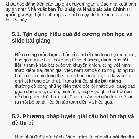
khoa học đăng trên các tạp chí chuyên ngành. Các nhà xuất bản
uy tín như
Nhà xuất bản Tư pháp
và
Nhà xuất bản Chính trị
quốc gia Sự thật
là những địa chỉ tin cậy để tìm kiếm các loại
tài liệu này.
5.1. Tận dụng hiệu quả đề cương môn học và
slide bài giảng
Đề cương môn học
là bản đồ chi tiết cho toàn bộ môn học,
bao gồm mục tiêu, nội dung từng chương, danh mục
tài
liệu tham khảo
bắt buộc và khuyến khích, cùng với hình
thức kiểm tra, đánh giá. Việc bám sát đề cương giúp người
học có cái nhìn tổng thể, tránh học lan man, sa đà vào các
chi tiết không cần thiết. Trong khi đó,
slide bài giảng
thường cô đọng những kiến thức cốt lõi nhất dưới dạng các
gạch đầu dòng, sơ đồ, hình ảnh, giúp việc ghi nhớ trở nên
dễ dàng hơn. Kết hợp hai công cụ này với giáo trình sẽ tạo
ra một bộ ba tài liệu ôn tập toàn diện và hiệu quả.
5.2. Phương pháp luyện giải câu hỏi ôn tập và
đề thi cũ
Học phải đi đôi với hành. Việc tự trả lời các
câu hỏi ôn tập