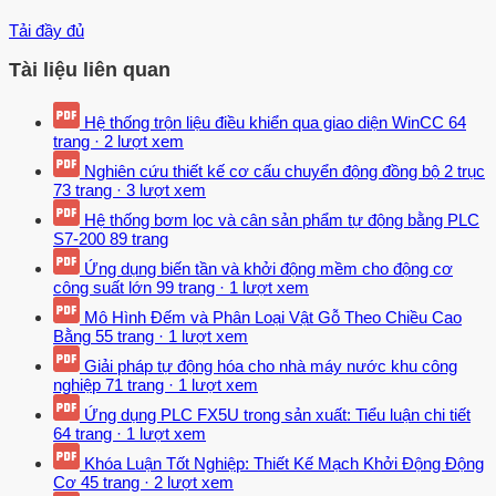
Tải đầy đủ
Tài liệu liên quan
Hệ thống trộn liệu điều khiển qua giao diện WinCC
64
trang
·
2 lượt xem
Nghiên cứu thiết kế cơ cấu chuyển động đồng bộ 2 trục
73 trang
·
3 lượt xem
Hệ thống bơm lọc và cân sản phẩm tự động bằng PLC
S7-200
89 trang
Ứng dụng biến tần và khởi động mềm cho động cơ
công suất lớn
99 trang
·
1 lượt xem
Mô Hình Đếm và Phân Loại Vật Gỗ Theo Chiều Cao
Bằng
55 trang
·
1 lượt xem
Giải pháp tự động hóa cho nhà máy nước khu công
nghiệp
71 trang
·
1 lượt xem
Ứng dụng PLC FX5U trong sản xuất: Tiểu luận chi tiết
64 trang
·
1 lượt xem
Khóa Luận Tốt Nghiệp: Thiết Kế Mạch Khởi Động Động
Cơ
45 trang
·
2 lượt xem