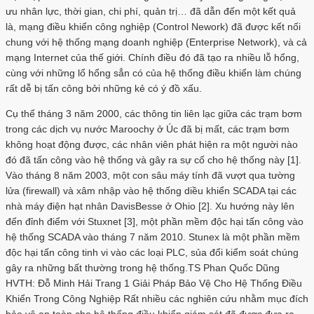
ưu nhân lực, thời gian, chi phí, quản trị… đã dẫn đến một kết quả
là, mạng điều khiển công nghiệp (Control Nework) đã được kết nối
chung với hệ thống mạng doanh nghiệp (Enterprise Network), và cả
mạng Internet của thế giới. Chính điều đó đã tạo ra nhiều lỗ hổng,
cùng với những lổ hổng sẳn có của hệ thống điều khiển làm chúng
rất dễ bị tấn công bởi những kẻ có ý đồ xấu.
Cụ thể tháng 3 năm 2000, các thông tin liên lạc giữa các trạm bơm
trong các dịch vụ nước Maroochy ở Úc đã bị mất, các trạm bơm
không hoạt động được, các nhân viên phát hiện ra một người nào
đó đã tấn công vào hệ thống và gây ra sự cố cho hệ thống này [1].
Vào tháng 8 năm 2003, một con sâu máy tính đã vượt qua tường
lửa (firewall) và xâm nhập vào hệ thống diều khiển SCADA tại các
nhà máy điện hạt nhân DavisBesse ở Ohio [2]. Xu hướng này lên
đến đỉnh điểm với Stuxnet [3], một phần mềm độc hại tấn công vào
hệ thống SCADA vào tháng 7 năm 2010. Stunex là một phần mềm
độc hại tấn công tinh vi vào các loại PLC, sủa đổi kiểm soát chúng
gây ra những bất thường trong hệ thống.TS Phan Quốc Dũng
HVTH: Đỗ Minh Hải Trang 1 Giải Pháp Bảo Vệ Cho Hệ Thống Điều
Khiển Trong Công Nghiệp Rất nhiều các nghiên cứu nhằm mục đích
bảo vệ an toàn cho hệ thống điều khiển giám sát đã được đưa ra,