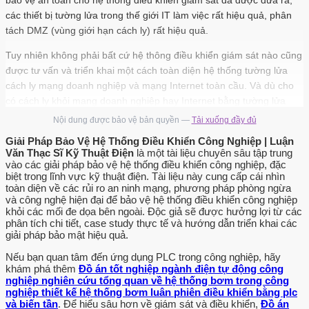
các thiết bị tường lửa trong thế giới IT làm việc rất hiệu quả, phân
tách DMZ (vùng giới hạn cách ly) rất hiệu quả.
Tuy nhiên không phải bất cứ hệ thông điều khiển giám sát nào cũng
được tư vấn và triển khai một cách toàn diện hệ thống tường lửa
cách ly mạng doanh nghiệp và mạng Internet toàn cầu. Và dù cho
có cách ly khỏi mạng doanh nghiệp hay Internet bằng tường lửa
hiệu quả thì các lỗi zero-day (hiếm nhưng luôn tiềm ẩn) và các lỗi
Nội dung được bảo vệ bản quyền —
Tải xuống đầy đủ
trong quá trình vận hành của con người (rất, rất nhiều, không phải
Giải Pháp Bảo Vệ Hệ Thống Điều Khiển Công Nghiệp | Luận
nhân viên vận hành thiết bị nhà máy nào cũng có đầy đủ kiến thức
Văn Thạc Sĩ Kỹ Thuật Điện
là một tài liệu chuyên sâu tập trung
bảo mật), kĩ thuật tấn công social-hacking bằng cách sử dụng email
vào các giải pháp bảo vệ hệ thống điều khiển công nghiệp, đặc
biệt trong lĩnh vực kỹ thuật điện. Tài liệu này cung cấp cái nhìn
lừa đảo dẫn đến link tải backdoor là cực kì phổ biến. Một khi
toàn diện về các rủi ro an ninh mạng, phương pháp phòng ngừa
backdoor đã cài đặt lên máy tính trong mạng điều khiển nội bộ, thì
và công nghệ hiện đại để bảo vệ hệ thống điều khiển công nghiệp
không có gì ngăn cản PLC bị lập trình với nội dung khác. Vậy thì
khỏi các mối đe dọa bên ngoài. Độc giả sẽ được hưởng lợi từ các
vấn đề đặt ra là mỗi PLC phải có một tường lửa phía trước để bảo
phân tích chi tiết, case study thực tế và hướng dẫn triển khai các
giải pháp bảo mật hiệu quả.
vệ.
Nếu bạn quan tâm đến ứng dụng PLC trong công nghiệp, hãy
Hình 1 : Giải pháp bảo vệ cho PLC trong hệ thống điều khiển công
khám phá thêm
Đồ án tốt nghiệp ngành điện tự động công
nghiệp [0] GVHD: PGS.TS Phan Quốc Dũng HVTH: Đỗ Minh Hải
nghiệp nghiên cứu tổng quan về hệ thống bơm trong công
nghiệp thiết kế hệ thống bơm luân phiên điều khiển bằng plc
Trang 2 Giải Pháp Bảo Vệ Cho Hệ Thống Điều Khiển Trong Công
và biến tần
. Để hiểu sâu hơn về giám sát và điều khiển,
Đồ án
Nghiệp Nhưng tường lửa truyền thống thì chỉ có khả năng phân loại