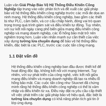
Luận văn
Giải Pháp Bảo Vệ Hệ Thống Điều Khiển Công
Nghiệp
tập trung vào việc phân tích và đề xuất các giải pháp
bảo vệ hệ thống điều khiển công nghiệp trước các mối đe dọa an
ninh mạng. Hệ thống điều khiển công nghiệp, bao gồm các thiết
bị như PLC, cảm biến, và cơ cấu chấp hành, đóng vai trò quan
trọng trong quá trình giám sát và điều khiển tự động. Tuy nhiên,
với sự kết nối ngày càng phổ biến giữa mạng điều khiển công
nghiệp và mạng doanh nghiệp, các lỗ hổng bảo mật trở nên
nghiêm trọng hơn. Luận văn nhấn mạnh sự cần thiết của việc
xây dựng
tường lửa chuyên dụng
để bảo vệ hệ thống điều
khiển, đặc biệt là các PLC, trước các cuộc tấn công mạng.
1.1 Đặt vấn đề
Hệ thống điều khiển công nghiệp ban đầu được thiết kế để
hoạt động độc lập, không kết nối với mạng Internet. Tuy
nhiên, với sự phát triển của công nghệ, việc kết nối giữa
mạng điều khiển và mạng doanh nghiệp đã tạo ra nhiều lỗ
hổng bảo mật. Các cuộc tấn công như Stuxnet đã chứng
minh rằng hệ thống điều khiển công nghiệp có thể bị xâm
nhập và điều khiển từ xa. Điều này đặt ra yêu cầu cấp thiết
về việc phát triển các giải pháp bảo vệ hiệu quả, đặc biệt là
tường lửa chuyên dụng
có khả năng phân tích gói tin ở
lớp ứng dụng.