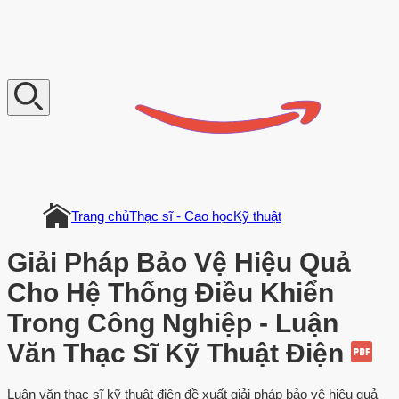
V
n
D
o
c
u
m
e
n
t
Trang chủ
Thạc sĩ - Cao học
Kỹ thuật
Giải Pháp Bảo Vệ Hiệu Quả
Cho Hệ Thống Điều Khiển
Trong Công Nghiệp - Luận
Văn Thạc Sĩ Kỹ Thuật Điện
Luận văn thạc sĩ kỹ thuật điện đề xuất giải pháp bảo vệ hiệu quả