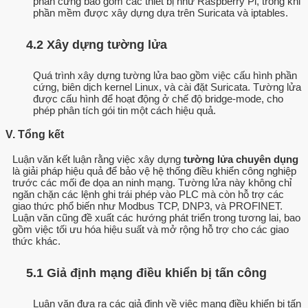
phần cứng bao gồm các thiết bị như Raspberry Pi, trong khi
phần mềm được xây dựng dựa trên Suricata và iptables.
4.2 Xây dựng tường lửa
Quá trình xây dựng tường lửa bao gồm việc cấu hình phần
cứng, biên dịch kernel Linux, và cài đặt Suricata. Tường lửa
được cấu hình để hoạt động ở chế độ bridge-mode, cho
phép phân tích gói tin một cách hiệu quả.
V. Tổng kết
Luận văn kết luận rằng việc xây dựng
tường lửa chuyên dụng
là giải pháp hiệu quả để bảo vệ hệ thống điều khiển công nghiệp
trước các mối đe dọa an ninh mạng. Tường lửa này không chỉ
ngăn chặn các lệnh ghi trái phép vào PLC mà còn hỗ trợ các
giao thức phổ biến như Modbus TCP, DNP3, và PROFINET.
Luận văn cũng đề xuất các hướng phát triển trong tương lai, bao
gồm việc tối ưu hóa hiệu suất và mở rộng hỗ trợ cho các giao
thức khác.
5.1 Giả định mạng điều khiển bị tấn công
Luận văn đưa ra các giả định về việc mạng điều khiển bị tấn