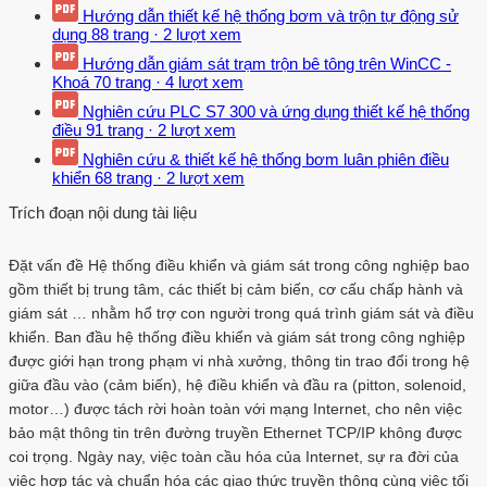
Hướng dẫn thiết kế hệ thống bơm và trộn tự động sử
dụng
88 trang
·
2 lượt xem
Hướng dẫn giám sát trạm trộn bê tông trên WinCC -
Khoá
70 trang
·
4 lượt xem
Nghiên cứu PLC S7 300 và ứng dụng thiết kế hệ thống
điều
91 trang
·
2 lượt xem
Nghiên cứu & thiết kế hệ thống bơm luân phiên điều
khiển
68 trang
·
2 lượt xem
Trích đoạn nội dung tài liệu
Đặt vấn đề Hệ thống điều khiển và giám sát trong công nghiệp bao
gồm thiết bị trung tâm, các thiết bị cảm biến, cơ cấu chấp hành và
giám sát … nhằm hổ trợ con người trong quá trình giám sát và điều
khiển. Ban đầu hệ thống điều khiển và giám sát trong công nghiệp
được giới hạn trong phạm vi nhà xưởng, thông tin trao đổi trong hệ
giữa đầu vào (cảm biến), hệ điều khiển và đầu ra (pitton, solenoid,
motor…) được tách rời hoàn toàn với mạng Internet, cho nên việc
bảo mật thông tin trên đường truyền Ethernet TCP/IP không được
coi trọng. Ngày nay, việc toàn cầu hóa của Internet, sự ra đời của
việc hợp tác và chuẩn hóa các giao thức truyền thông cùng việc tối