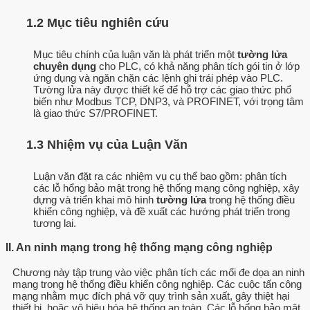
1.2 Mục tiêu nghiên cứu
Mục tiêu chính của luận văn là phát triển một
tường lửa
chuyên dụng
cho PLC, có khả năng phân tích gói tin ở lớp
ứng dụng và ngăn chặn các lệnh ghi trái phép vào PLC.
Tường lửa này được thiết kế để hỗ trợ các giao thức phổ
biến như Modbus TCP, DNP3, và PROFINET, với trọng tâm
là giao thức S7/PROFINET.
1.3 Nhiệm vụ của Luận Văn
Luận văn đặt ra các nhiệm vụ cụ thể bao gồm: phân tích
các lỗ hổng bảo mật trong hệ thống mạng công nghiệp, xây
dựng và triển khai mô hình
tường lửa
trong hệ thống điều
khiển công nghiệp, và đề xuất các hướng phát triển trong
tương lai.
II. An ninh mạng trong hệ thống mạng công nghiệp
Chương này tập trung vào việc phân tích các mối đe dọa an ninh
mạng trong hệ thống điều khiển công nghiệp. Các cuộc tấn công
mạng nhằm mục đích phá vỡ quy trình sản xuất, gây thiệt hại
thiết bị, hoặc vô hiệu hóa hệ thống an toàn. Các lỗ hổng bảo mật