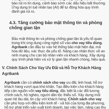
báo rủi ro tín dụng, cảnh báo sớm các dấu hiệu bất thường.
Ứng dụng trí tuệ nhân tạo (AI) để tự động hóa quy trình
đánh giá rủi ro.
4.3. Tăng cường bảo mật thông tin và phòng
chống gian lận
Bảo mật thông tin và phòng chống gian lận là yếu tố quan
trọng khi ứng dụng công nghệ số vào
cho vay tiêu dùng
.
Agribank
cần đầu tư vào hệ thống bảo mật hiện đại, mã
hóa dữ liệu, xác thực đa yếu tố. Nâng cao nhận thức về an
ninh mạng cho cán bộ nhân viên và khách hàng. Xây dựng
quy trình phát hiện và xử lý gian lận nhanh chóng, hiệu quả.
V. Chính Sách Cho Vay Ưu Đãi và Hỗ Trợ Khách Hàng
Agribank
Agribank
cần có
chính sách cho vay
ưu đãi, linh hoạt, hỗ trợ
khách hàng vượt qua khó khăn. Tạo điều kiện cho khách hàng
tiếp cận nguồn vốn
vay tiêu dùng
, đặc biệt là các đối tượng
chính sách, hộ nghèo, người dân tộc thiểu số. Xây dựng mối
quan hệ lâu dài, tin cậy với khách hàng.
Chính sách cho vay
cần phù hợp với điều kiện kinh tế - xã hội của từng địa phương,
hỗ trợ phát triển sản xuất kinh doanh, tạo việc làm, nâng cao thu