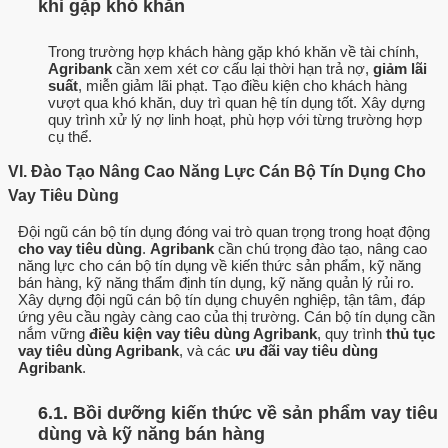
khi gặp khó khăn
Trong trường hợp khách hàng gặp khó khăn về tài chính,
Agribank
cần xem xét cơ cấu lại thời hạn trả nợ,
giảm lãi
suất
, miễn giảm lãi phạt. Tạo điều kiện cho khách hàng
vượt qua khó khăn, duy trì quan hệ tín dụng tốt. Xây dựng
quy trình xử lý nợ linh hoạt, phù hợp với từng trường hợp
cụ thể.
VI. Đào Tạo Nâng Cao Năng Lực Cán Bộ Tín Dụng Cho
Vay Tiêu Dùng
Đội ngũ cán bộ tín dụng đóng vai trò quan trọng trong hoạt động
cho vay tiêu dùng
.
Agribank
cần chú trọng đào tạo, nâng cao
năng lực cho cán bộ tín dụng về kiến thức sản phẩm, kỹ năng
bán hàng, kỹ năng thẩm định tín dụng, kỹ năng quản lý rủi ro.
Xây dựng đội ngũ cán bộ tín dụng chuyên nghiệp, tận tâm, đáp
ứng yêu cầu ngày càng cao của thị trường. Cán bộ tín dụng cần
nắm vững
điều kiện vay tiêu dùng Agribank
, quy trình
thủ tục
vay tiêu dùng Agribank
, và các
ưu đãi vay tiêu dùng
Agribank
.
6.1. Bồi dưỡng kiến thức về sản phẩm vay tiêu
dùng và kỹ năng bán hàng