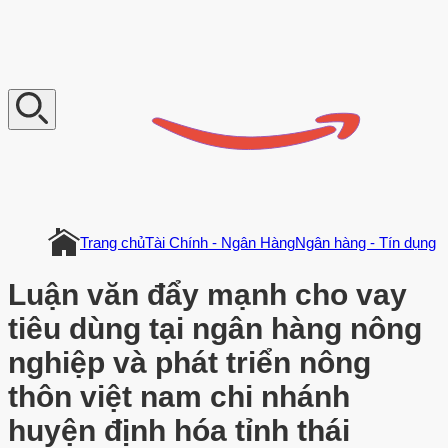
V
n
D
o
c
u
m
e
n
t
Trang chủ
Tài Chính - Ngân Hàng
Ngân hàng - Tín dụng
Luận văn đẩy mạnh cho vay
tiêu dùng tại ngân hàng nông
nghiệp và phát triển nông
thôn việt nam chi nhánh
huyện định hóa tỉnh thái