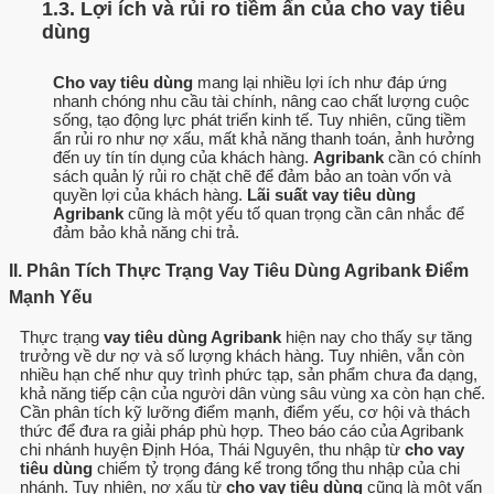
1.3. Lợi ích và rủi ro tiềm ẩn của cho vay tiêu
dùng
Cho vay tiêu dùng
mang lại nhiều lợi ích như đáp ứng
nhanh chóng nhu cầu tài chính, nâng cao chất lượng cuộc
sống, tạo động lực phát triển kinh tế. Tuy nhiên, cũng tiềm
ẩn rủi ro như nợ xấu, mất khả năng thanh toán, ảnh hưởng
đến uy tín tín dụng của khách hàng.
Agribank
cần có chính
sách quản lý rủi ro chặt chẽ để đảm bảo an toàn vốn và
quyền lợi của khách hàng.
Lãi suất vay tiêu dùng
Agribank
cũng là một yếu tố quan trọng cần cân nhắc để
đảm bảo khả năng chi trả.
II. Phân Tích Thực Trạng Vay Tiêu Dùng Agribank Điểm
Mạnh Yếu
Thực trạng
vay tiêu dùng Agribank
hiện nay cho thấy sự tăng
trưởng về dư nợ và số lượng khách hàng. Tuy nhiên, vẫn còn
nhiều hạn chế như quy trình phức tạp, sản phẩm chưa đa dạng,
khả năng tiếp cận của người dân vùng sâu vùng xa còn hạn chế.
Cần phân tích kỹ lưỡng điểm mạnh, điểm yếu, cơ hội và thách
thức để đưa ra giải pháp phù hợp. Theo báo cáo của Agribank
chi nhánh huyện Định Hóa, Thái Nguyên, thu nhập từ
cho vay
tiêu dùng
chiếm tỷ trọng đáng kể trong tổng thu nhập của chi
nhánh. Tuy nhiên, nợ xấu từ
cho vay tiêu dùng
cũng là một vấn