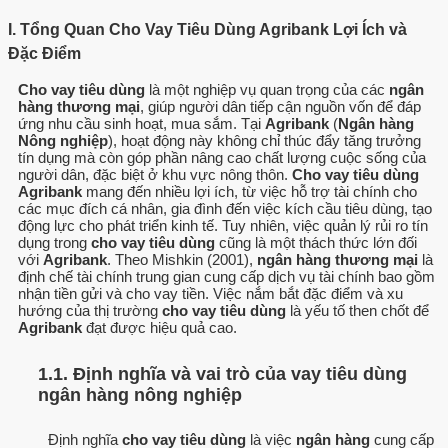
I. Tổng Quan Cho Vay Tiêu Dùng Agribank Lợi Ích và
Đặc Điểm
Cho vay tiêu dùng
là một nghiệp vụ quan trọng của các
ngân
hàng thương mại
, giúp người dân tiếp cận nguồn vốn để đáp
ứng nhu cầu sinh hoạt, mua sắm. Tại
Agribank
(
Ngân hàng
Nông nghiệp
), hoạt động này không chỉ thúc đẩy tăng trưởng
tín dụng mà còn góp phần nâng cao chất lượng cuộc sống của
người dân, đặc biệt ở khu vực nông thôn.
Cho vay tiêu dùng
Agribank
mang đến nhiều lợi ích, từ việc hỗ trợ tài chính cho
các mục đích cá nhân, gia đình đến việc kích cầu tiêu dùng, tạo
động lực cho phát triển kinh tế. Tuy nhiên, việc quản lý rủi ro tín
dụng trong
cho vay tiêu dùng
cũng là một thách thức lớn đối
với
Agribank
. Theo Mishkin (2001),
ngân hàng thương mại
là
định chế tài chính trung gian cung cấp dịch vụ tài chính bao gồm
nhận tiền gửi và cho vay tiền. Việc nắm bắt đặc điểm và xu
hướng của thị trường
cho vay tiêu dùng
là yếu tố then chốt để
Agribank
đạt được hiệu quả cao.
1.1. Định nghĩa và vai trò của vay tiêu dùng
ngân hàng nông nghiệp
Định nghĩa
cho vay tiêu dùng
là việc
ngân hàng
cung cấp