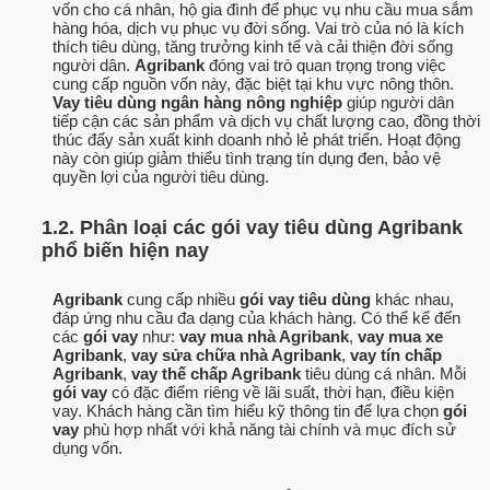
vốn cho cá nhân, hộ gia đình để phục vụ nhu cầu mua sắm
hàng hóa, dịch vụ phục vụ đời sống. Vai trò của nó là kích
thích tiêu dùng, tăng trưởng kinh tế và cải thiện đời sống
người dân.
Agribank
đóng vai trò quan trọng trong việc
cung cấp nguồn vốn này, đặc biệt tại khu vực nông thôn.
Vay tiêu dùng ngân hàng nông nghiệp
giúp người dân
tiếp cận các sản phẩm và dịch vụ chất lượng cao, đồng thời
thúc đẩy sản xuất kinh doanh nhỏ lẻ phát triển. Hoạt động
này còn giúp giảm thiểu tình trạng tín dụng đen, bảo vệ
quyền lợi của người tiêu dùng.
1.2. Phân loại các gói vay tiêu dùng Agribank
phổ biến hiện nay
Agribank
cung cấp nhiều
gói vay tiêu dùng
khác nhau,
đáp ứng nhu cầu đa dạng của khách hàng. Có thể kể đến
các
gói vay
như:
vay mua nhà Agribank
,
vay mua xe
Agribank
,
vay sửa chữa nhà Agribank
,
vay tín chấp
Agribank
,
vay thế chấp Agribank
tiêu dùng cá nhân. Mỗi
gói vay
có đặc điểm riêng về lãi suất, thời hạn, điều kiện
vay. Khách hàng cần tìm hiểu kỹ thông tin để lựa chọn
gói
vay
phù hợp nhất với khả năng tài chính và mục đích sử
dụng vốn.