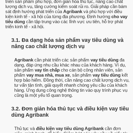
triển sản phẩm phù hợp, đơn giản hóa thủ tục, nâng cao chất
lượng dịch vụ, tăng cường kiểm soát rủi ro. Giải pháp cần bám
sát định hướng phát triển của
Agribank
và phù hợp với điều
kiện kinh tế - xã hội của từng địa phương. Định hướng
cho vay
tiêu dùng
cần tập trung vào các lĩnh vực ưu tiên, hỗ trợ phát
triển kinh tế - xã hội.
3.1. Đa dạng hóa sản phẩm vay tiêu dùng và
nâng cao chất lượng dịch vụ
Agribank
cần phát triển các sản phẩm
vay tiêu dùng
đa
dạng, đáp ứng nhu cầu khác nhau của khách hàng. Ví dụ,
sản phẩm
vay tín chấp
cho cán bộ công nhân viên, sản
phẩm
vay mua nhà, mua xe
, sản phẩm
vay tiêu dùng
kết
hợp bảo hiểm. Đồng thời, cần nâng cao chất lượng dịch vụ,
tư vấn tận tình, giải quyết nhanh chóng yêu cầu của khách
hàng. Ứng dụng công nghệ thông tin vào quy trình phục vụ
cũng là một yếu tố quan trọng.
3.2. Đơn giản hóa thủ tục và điều kiện vay tiêu
dùng Agribank
Thủ tục và
điều kiện vay tiêu dùng Agribank
cần đơn