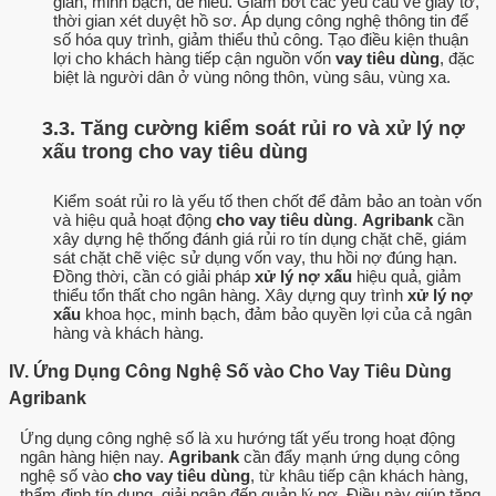
giản, minh bạch, dễ hiểu. Giảm bớt các yêu cầu về giấy tờ,
thời gian xét duyệt hồ sơ. Áp dụng công nghệ thông tin để
số hóa quy trình, giảm thiểu thủ công. Tạo điều kiện thuận
lợi cho khách hàng tiếp cận nguồn vốn
vay tiêu dùng
, đặc
biệt là người dân ở vùng nông thôn, vùng sâu, vùng xa.
3.3. Tăng cường kiểm soát rủi ro và xử lý nợ
xấu trong cho vay tiêu dùng
Kiểm soát rủi ro là yếu tố then chốt để đảm bảo an toàn vốn
và hiệu quả hoạt động
cho vay tiêu dùng
.
Agribank
cần
xây dựng hệ thống đánh giá rủi ro tín dụng chặt chẽ, giám
sát chặt chẽ việc sử dụng vốn vay, thu hồi nợ đúng hạn.
Đồng thời, cần có giải pháp
xử lý nợ xấu
hiệu quả, giảm
thiểu tổn thất cho ngân hàng. Xây dựng quy trình
xử lý nợ
xấu
khoa học, minh bạch, đảm bảo quyền lợi của cả ngân
hàng và khách hàng.
IV. Ứng Dụng Công Nghệ Số vào Cho Vay Tiêu Dùng
Agribank
Ứng dụng công nghệ số là xu hướng tất yếu trong hoạt động
ngân hàng hiện nay.
Agribank
cần đẩy mạnh ứng dụng công
nghệ số vào
cho vay tiêu dùng
, từ khâu tiếp cận khách hàng,
thẩm định tín dụng, giải ngân đến quản lý nợ. Điều này giúp tăng