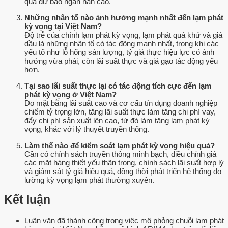
quả dự báo ngắn hạn cao.
Những nhân tố nào ảnh hưởng mạnh nhất đến lạm phát
kỳ vọng tại Việt Nam?
Độ trễ của chính lạm phát kỳ vọng, lạm phát quá khứ và giá
dầu là những nhân tố có tác động mạnh nhất, trong khi các
yếu tố như lỗ hổng sản lượng, tỷ giá thực hiệu lực có ảnh
hưởng vừa phải, còn lãi suất thực và giá gạo tác động yếu
hơn.
Tại sao lãi suất thực lại có tác động tích cực đến lạm
phát kỳ vọng ở Việt Nam?
Do mặt bằng lãi suất cao và cơ cấu tín dụng doanh nghiệp
chiếm tỷ trọng lớn, tăng lãi suất thực làm tăng chi phí vay,
đẩy chi phí sản xuất lên cao, từ đó làm tăng lạm phát kỳ
vọng, khác với lý thuyết truyền thống.
Làm thế nào để kiểm soát lạm phát kỳ vọng hiệu quả?
Cần có chính sách truyền thông minh bạch, điều chỉnh giá
các mặt hàng thiết yếu thận trọng, chính sách lãi suất hợp lý
và giám sát tỷ giá hiệu quả, đồng thời phát triển hệ thống đo
lường kỳ vọng lạm phát thường xuyên.
Kết luận
Luận văn đã thành công trong việc mô phỏng chuỗi lạm phát