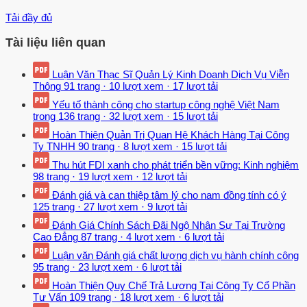
Tải đầy đủ
Tài liệu liên quan
Luận Văn Thạc Sĩ Quản Lý Kinh Doanh Dịch Vụ Viễn
Thông
91 trang
·
10 lượt xem
·
17 lượt tải
Yếu tố thành công cho startup công nghệ Việt Nam
trong
136 trang
·
32 lượt xem
·
15 lượt tải
Hoàn Thiện Quản Trị Quan Hệ Khách Hàng Tại Công
Ty TNHH
90 trang
·
8 lượt xem
·
15 lượt tải
Thu hút FDI xanh cho phát triển bền vững: Kinh nghiệm
98 trang
·
19 lượt xem
·
12 lượt tải
Đánh giá và can thiệp tâm lý cho nam đồng tính có ý
125 trang
·
27 lượt xem
·
9 lượt tải
Đánh Giá Chính Sách Đãi Ngộ Nhân Sự Tại Trường
Cao Đẳng
87 trang
·
4 lượt xem
·
6 lượt tải
Luận văn Đánh giá chất lượng dịch vụ hành chính công
95 trang
·
23 lượt xem
·
6 lượt tải
Hoàn Thiện Quy Chế Trả Lương Tại Công Ty Cổ Phần
Tư Vấn
109 trang
·
18 lượt xem
·
6 lượt tải