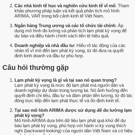
Các nhà kinh tế học và nghiên cứu kinh tế vĩ mô
: Tham
khảo phương pháp luận và kết quả phân tích mô hình
ARIMA, VAR trong bối cảnh kinh tế Việt Nam.
Ngân hàng Trung ương và các tổ chức tài chính
: Áp
dụng mô hình đo lường và phân tích lạm phát kỳ vọng để
dự báo và điều hành chính sách tiền tệ hiệu quả.
Doanh nghiệp và nhà đầu tư
: Hiểu rõ tác động của các
nhân tố vĩ mô đến lạm phát kỳ vọng, từ đó đưa ra quyết
định kinh doanh và đầu tư phù hợp.
Câu hỏi thường gặp
Lạm phát kỳ vọng là gì và tại sao nó quan trọng?
Lạm phát kỳ vọng là mức độ lạm phát mà người dân và
doanh nghiệp dự đoán trong tương lai. Nó ảnh hưởng đến
quyết định chi tiêu, đầu tư và đàm phán tiền lương, từ đó tác
động trực tiếp đến lạm phát thực tế và ổn định kinh tế.
Tại sao mô hình ARIMA được sử dụng để đo lường lạm
phát kỳ vọng?
Mô hình ARIMA dựa trên dữ liệu lạm phát quá khứ để dự
báo lạm phát kỳ vọng, phù hợp với hành vi kỳ vọng thích
nghi (backward-looking) của người dân Việt Nam và có hiệu