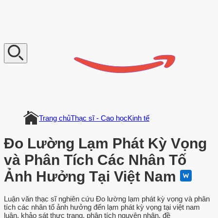
V
n
D
o
c
u
m
e
n
t
Trang chủ
Thạc sĩ - Cao học
Kinh tế
Đo Lường Lạm Phát Kỳ Vọng
và Phân Tích Các Nhân Tố
Ảnh Hưởng Tại Việt Nam
Luận văn thạc sĩ nghiên cứu Đo lường lạm phát kỳ vọng và phân
tích các nhân tố ảnh hưởng đến lạm phát kỳ vọng tại việt nam
luận, khảo sát thực trạng, phân tích nguyên nhân, đề