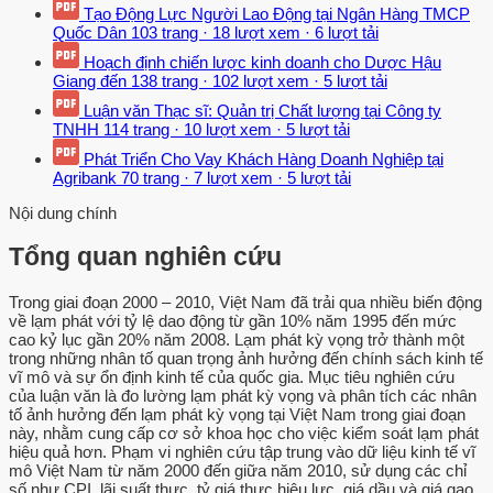
Tạo Động Lực Người Lao Động tại Ngân Hàng TMCP
Quốc Dân
103 trang
·
18 lượt xem
·
6 lượt tải
Hoạch định chiến lược kinh doanh cho Dược Hậu
Giang đến
138 trang
·
102 lượt xem
·
5 lượt tải
Luận văn Thạc sĩ: Quản trị Chất lượng tại Công ty
TNHH
114 trang
·
10 lượt xem
·
5 lượt tải
Phát Triển Cho Vay Khách Hàng Doanh Nghiệp tại
Agribank
70 trang
·
7 lượt xem
·
5 lượt tải
Nội dung chính
Tổng quan nghiên cứu
Trong giai đoạn 2000 – 2010, Việt Nam đã trải qua nhiều biến động
về lạm phát với tỷ lệ dao động từ gần 10% năm 1995 đến mức
cao kỷ lục gần 20% năm 2008. Lạm phát kỳ vọng trở thành một
trong những nhân tố quan trọng ảnh hưởng đến chính sách kinh tế
vĩ mô và sự ổn định kinh tế của quốc gia. Mục tiêu nghiên cứu
của luận văn là đo lường lạm phát kỳ vọng và phân tích các nhân
tố ảnh hưởng đến lạm phát kỳ vọng tại Việt Nam trong giai đoạn
này, nhằm cung cấp cơ sở khoa học cho việc kiểm soát lạm phát
hiệu quả hơn. Phạm vi nghiên cứu tập trung vào dữ liệu kinh tế vĩ
mô Việt Nam từ năm 2000 đến giữa năm 2010, sử dụng các chỉ
số như CPI, lãi suất thực, tỷ giá thực hiệu lực, giá dầu và giá gạo.