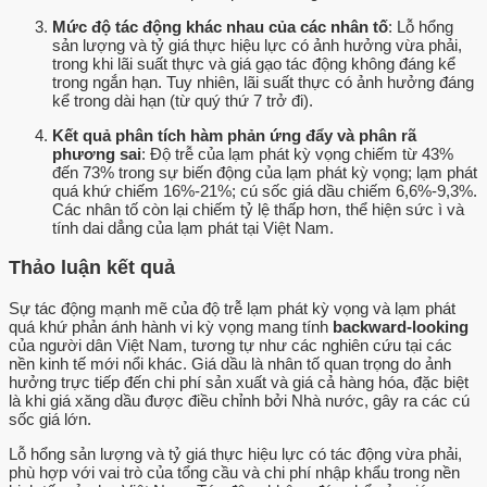
Mức độ tác động khác nhau của các nhân tố
: Lỗ hổng
sản lượng và tỷ giá thực hiệu lực có ảnh hưởng vừa phải,
trong khi lãi suất thực và giá gạo tác động không đáng kể
trong ngắn hạn. Tuy nhiên, lãi suất thực có ảnh hưởng đáng
kể trong dài hạn (từ quý thứ 7 trở đi).
Kết quả phân tích hàm phản ứng đẩy và phân rã
phương sai
: Độ trễ của lạm phát kỳ vọng chiếm từ 43%
đến 73% trong sự biến động của lạm phát kỳ vọng; lạm phát
quá khứ chiếm 16%-21%; cú sốc giá dầu chiếm 6,6%-9,3%.
Các nhân tố còn lại chiếm tỷ lệ thấp hơn, thể hiện sức ì và
tính dai dẳng của lạm phát tại Việt Nam.
Thảo luận kết quả
Sự tác động mạnh mẽ của độ trễ lạm phát kỳ vọng và lạm phát
quá khứ phản ánh hành vi kỳ vọng mang tính
backward-looking
của người dân Việt Nam, tương tự như các nghiên cứu tại các
nền kinh tế mới nổi khác. Giá dầu là nhân tố quan trọng do ảnh
hưởng trực tiếp đến chi phí sản xuất và giá cả hàng hóa, đặc biệt
là khi giá xăng dầu được điều chỉnh bởi Nhà nước, gây ra các cú
sốc giá lớn.
Lỗ hổng sản lượng và tỷ giá thực hiệu lực có tác động vừa phải,
phù hợp với vai trò của tổng cầu và chi phí nhập khẩu trong nền