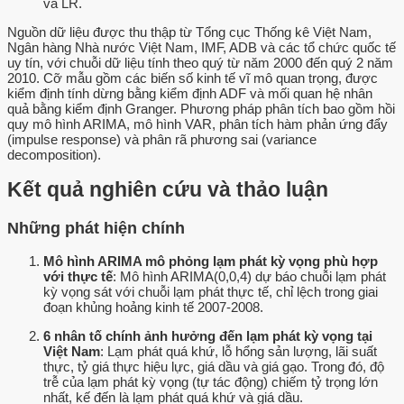
và LR.
Nguồn dữ liệu được thu thập từ Tổng cục Thống kê Việt Nam,
Ngân hàng Nhà nước Việt Nam, IMF, ADB và các tổ chức quốc tế
uy tín, với chuỗi dữ liệu tính theo quý từ năm 2000 đến quý 2 năm
2010. Cỡ mẫu gồm các biến số kinh tế vĩ mô quan trọng, được
kiểm định tính dừng bằng kiểm định ADF và mối quan hệ nhân
quả bằng kiểm định Granger. Phương pháp phân tích bao gồm hồi
quy mô hình ARIMA, mô hình VAR, phân tích hàm phản ứng đẩy
(impulse response) và phân rã phương sai (variance
decomposition).
Kết quả nghiên cứu và thảo luận
Những phát hiện chính
Mô hình ARIMA mô phỏng lạm phát kỳ vọng phù hợp
với thực tế
: Mô hình ARIMA(0,0,4) dự báo chuỗi lạm phát
kỳ vọng sát với chuỗi lạm phát thực tế, chỉ lệch trong giai
đoạn khủng hoảng kinh tế 2007-2008.
6 nhân tố chính ảnh hưởng đến lạm phát kỳ vọng tại
Việt Nam
: Lạm phát quá khứ, lỗ hổng sản lượng, lãi suất
thực, tỷ giá thực hiệu lực, giá dầu và giá gạo. Trong đó, độ
trễ của lạm phát kỳ vọng (tự tác động) chiếm tỷ trọng lớn
nhất, kế đến là lạm phát quá khứ và giá dầu.