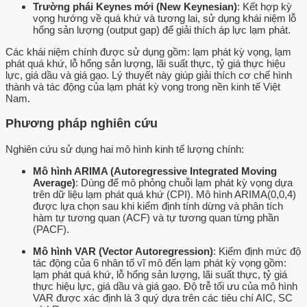
Trường phái Keynes mới (New Keynesian)
: Kết hợp kỳ
vọng hướng về quá khứ và tương lai, sử dụng khái niệm lỗ
hổng sản lượng (output gap) để giải thích áp lực lạm phát.
Các khái niệm chính được sử dụng gồm: lạm phát kỳ vọng, lạm
phát quá khứ, lỗ hổng sản lượng, lãi suất thực, tỷ giá thực hiệu
lực, giá dầu và giá gạo. Lý thuyết này giúp giải thích cơ chế hình
thành và tác động của lạm phát kỳ vọng trong nền kinh tế Việt
Nam.
Phương pháp nghiên cứu
Nghiên cứu sử dụng hai mô hình kinh tế lượng chính:
Mô hình ARIMA (Autoregressive Integrated Moving
Average)
: Dùng để mô phỏng chuỗi lạm phát kỳ vọng dựa
trên dữ liệu lạm phát quá khứ (CPI). Mô hình ARIMA(0,0,4)
được lựa chọn sau khi kiểm định tính dừng và phân tích
hàm tự tương quan (ACF) và tự tương quan từng phần
(PACF).
Mô hình VAR (Vector Autoregression)
: Kiểm định mức độ
tác động của 6 nhân tố vĩ mô đến lạm phát kỳ vọng gồm:
lạm phát quá khứ, lỗ hổng sản lượng, lãi suất thực, tỷ giá
thực hiệu lực, giá dầu và giá gạo. Độ trễ tối ưu của mô hình
VAR được xác định là 3 quý dựa trên các tiêu chí AIC, SC