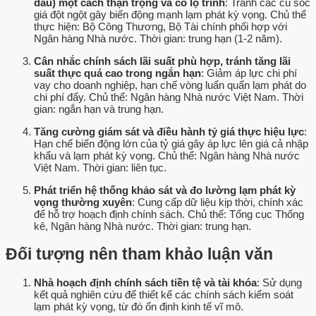
dầu) một cách thận trọng và có lộ trình
: Tránh các cú sốc
giá đột ngột gây biến động mạnh lạm phát kỳ vọng. Chủ thể
thực hiện: Bộ Công Thương, Bộ Tài chính phối hợp với
Ngân hàng Nhà nước. Thời gian: trung hạn (1-2 năm).
Cân nhắc chính sách lãi suất phù hợp, tránh tăng lãi
suất thực quá cao trong ngắn hạn
: Giảm áp lực chi phí
vay cho doanh nghiệp, hạn chế vòng luẩn quẩn lạm phát do
chi phí đẩy. Chủ thể: Ngân hàng Nhà nước Việt Nam. Thời
gian: ngắn hạn và trung hạn.
Tăng cường giám sát và điều hành tỷ giá thực hiệu lực
:
Hạn chế biến động lớn của tỷ giá gây áp lực lên giá cả nhập
khẩu và lạm phát kỳ vọng. Chủ thể: Ngân hàng Nhà nước
Việt Nam. Thời gian: liên tục.
Phát triển hệ thống khảo sát và đo lường lạm phát kỳ
vọng thường xuyên
: Cung cấp dữ liệu kịp thời, chính xác
để hỗ trợ hoạch định chính sách. Chủ thể: Tổng cục Thống
kê, Ngân hàng Nhà nước. Thời gian: trung hạn.
Đối tượng nên tham khảo luận văn
Nhà hoạch định chính sách tiền tệ và tài khóa
: Sử dụng
kết quả nghiên cứu để thiết kế các chính sách kiểm soát
lạm phát kỳ vọng, từ đó ổn định kinh tế vĩ mô.