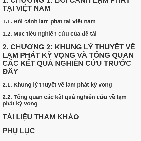
1.
CHƯƠNG 1: BỐI CẢNH LẠM PHÁT
TẠI VIỆT NAM
1.1.
Bối cảnh lạm phát tại Việt nam
1.2.
Mục tiêu nghiên cứu của đề tài
2.
CHƯƠNG 2: KHUNG LÝ THUYẾT VỀ
LẠM PHÁT KỲ VỌNG VÀ TỔNG QUAN
CÁC KẾT QUẢ NGHIÊN CỨU TRƯỚC
ĐÂY
2.1.
Khung lý thuyết về lạm phát kỳ vọng
2.2.
Tổng quan các kết quả nghiên cứu về lạm
phát kỳ vọng
TÀI LIỆU THAM KHẢO
PHỤ LỤC