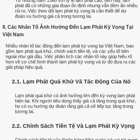
Từ những năm 1980 với tỷ lệ lạm phát cao, đến nay, lạm
phát đã có những giai đoạn ổn định nhưng vẫn tiềm ẩn nhiều
rủi ro. Việc theo dõi lạm phát kỳ vọng là cần thiết để dự
đoán xu hướng giá cả trong tương lai.
II. Các Nhân Tố Ảnh Hưởng Đến Lạm Phát Kỳ Vọng Tại
Việt Nam
Nhiều nhân tố tác động đến lạm phát kỳ vọng tại Việt Nam, bao
gồm lạm phát quá khứ, chính sách tiền tệ, và các yếu tố bên
ngoài như giá dầu. Việc phân tích các nhân tố này giúp hiểu rõ
hơn về cơ chế hình thành lạm phát kỳ vọng và từ đó đưa ra các
giải pháp hiệu quả.
2.1. Lạm Phát Quá Khứ Và Tác Động Của Nó
Lạm phát quá khứ có ảnh hưởng lớn đến kỳ vọng lạm phát
hiện tại. Khi người tiêu dùng thấy giá cả tăng trong quá khứ,
họ có xu hướng dự đoán rằng giá cả sẽ tiếp tục tăng trong
tương lai.
2.2. Chính Sách Tiền Tệ Và Lạm Phát Kỳ Vọng
Chính sách tiền tệ của Ngân hàng Nhà nước có vai trò quan