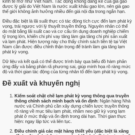
kinh tế mở như Việt Nam. Tác động không đáng kể của giá gạo
được lý giải do Việt Nam là nước xuất khẩu gạo lớn, nên giá gạo
thế giới không ảnh hưởng nhiều đến giá nội địa trong ngắn hạn.
Điều đặc biệt là lãi suất thực có tác động tích cực đến lạm phát kỳ
vọng, trái ngược với lý thuyết truyền thống. Nguyên nhân có thể
do mặt bằng lãi suất cao và cơ cấu tín dụng doanh nghiệp chiếm
tỷ trọng lớn, khiến chi phí vay tăng làm gia tăng chi phí sản xuất
và lạm phát. Hiện tượng này cho thấy chính sách tiền tệ tại Việt
Nam cần được điều chỉnh thận trọng để tránh làm gia tăng lạm
phát kỳ vọng.
Dữ liệu và kết quả có thể được trình bày qua biểu đồ hàm phản
ứng đẩy và bảng phân rã phương sai, giúp minh họa rõ ràng mức
độ và thời gian tác động của từng nhân tố đến lạm phát kỳ vọng.
Đề xuất và khuyến nghị
Kiểm soát chặt chẽ lạm phát kỳ vọng thông qua truyền
thông chính sách minh bạch và ổn định
: Ngân hàng Nhà
nước và Chính phủ cần xây dựng chiến lược truyền thông
rõ ràng về mục tiêu lạm phát, nhằm neo giữ kỳ vọng lạm
phát ở mức thấp và ổn định trong dài hạn. Thời gian thực
hiện: ngay lập tức và liên tục.
Điều chỉnh giá các mặt hàng thiết yếu (đặc biệt là xăng