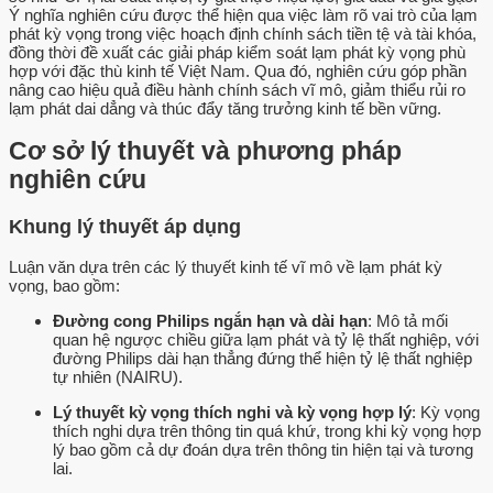
Ý nghĩa nghiên cứu được thể hiện qua việc làm rõ vai trò của lạm
phát kỳ vọng trong việc hoạch định chính sách tiền tệ và tài khóa,
đồng thời đề xuất các giải pháp kiểm soát lạm phát kỳ vọng phù
hợp với đặc thù kinh tế Việt Nam. Qua đó, nghiên cứu góp phần
nâng cao hiệu quả điều hành chính sách vĩ mô, giảm thiểu rủi ro
lạm phát dai dẳng và thúc đẩy tăng trưởng kinh tế bền vững.
Cơ sở lý thuyết và phương pháp
nghiên cứu
Khung lý thuyết áp dụng
Luận văn dựa trên các lý thuyết kinh tế vĩ mô về lạm phát kỳ
vọng, bao gồm:
Đường cong Philips ngắn hạn và dài hạn
: Mô tả mối
quan hệ ngược chiều giữa lạm phát và tỷ lệ thất nghiệp, với
đường Philips dài hạn thẳng đứng thể hiện tỷ lệ thất nghiệp
tự nhiên (NAIRU).
Lý thuyết kỳ vọng thích nghi và kỳ vọng hợp lý
: Kỳ vọng
thích nghi dựa trên thông tin quá khứ, trong khi kỳ vọng hợp
lý bao gồm cả dự đoán dựa trên thông tin hiện tại và tương
lai.