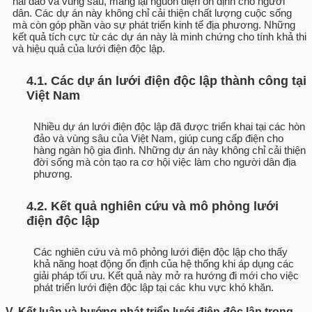
hải đảo và vùng sâu, mang lại nguồn điện ổn định cho người
dân. Các dự án này không chỉ cải thiện chất lượng cuộc sống
mà còn góp phần vào sự phát triển kinh tế địa phương. Những
kết quả tích cực từ các dự án này là minh chứng cho tính khả thi
và hiệu quả của lưới điện độc lập.
4.1. Các dự án lưới điện độc lập thành công tại
Việt Nam
Nhiều dự án lưới điện độc lập đã được triển khai tại các hòn
đảo và vùng sâu của Việt Nam, giúp cung cấp điện cho
hàng ngàn hộ gia đình. Những dự án này không chỉ cải thiện
đời sống mà còn tạo ra cơ hội việc làm cho người dân địa
phương.
4.2. Kết quả nghiên cứu và mô phỏng lưới
điện độc lập
Các nghiên cứu và mô phỏng lưới điện độc lập cho thấy
khả năng hoạt động ổn định của hệ thống khi áp dụng các
giải pháp tối ưu. Kết quả này mở ra hướng đi mới cho việc
phát triển lưới điện độc lập tại các khu vực khó khăn.
V. Kết luận và hướng phát triển lưới điện độc lập trong