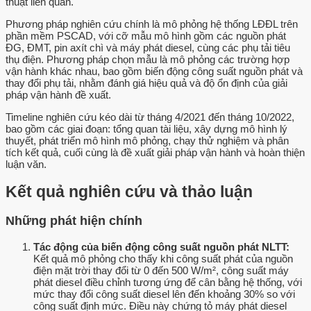
thuật liên quan.
Phương pháp nghiên cứu chính là mô phỏng hệ thống LĐĐL trên
phần mềm PSCAD, với cỡ mẫu mô hình gồm các nguồn phát
ĐG, ĐMT, pin axít chì và máy phát diesel, cùng các phụ tải tiêu
thụ điện. Phương pháp chọn mẫu là mô phỏng các trường hợp
vận hành khác nhau, bao gồm biến động công suất nguồn phát và
thay đổi phụ tải, nhằm đánh giá hiệu quả và độ ổn định của giải
pháp vận hành đề xuất.
Timeline nghiên cứu kéo dài từ tháng 4/2021 đến tháng 10/2022,
bao gồm các giai đoạn: tổng quan tài liệu, xây dựng mô hình lý
thuyết, phát triển mô hình mô phỏng, chạy thử nghiệm và phân
tích kết quả, cuối cùng là đề xuất giải pháp vận hành và hoàn thiện
luận văn.
Kết quả nghiên cứu và thảo luận
Những phát hiện chính
Tác động của biến động công suất nguồn phát NLTT:
Kết quả mô phỏng cho thấy khi công suất phát của nguồn
điện mặt trời thay đổi từ 0 đến 500 W/m², công suất máy
phát diesel điều chỉnh tương ứng để cân bằng hệ thống, với
mức thay đổi công suất diesel lên đến khoảng 30% so với
công suất định mức. Điều này chứng tỏ máy phát diesel