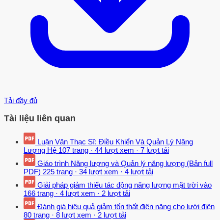
Tải đầy đủ
Tài liệu liên quan
Luận Văn Thạc Sĩ: Điều Khiển Và Quản Lý Năng
Lượng Hệ
107 trang
·
44 lượt xem
·
7 lượt tải
Giáo trình Năng lượng và Quản lý năng lượng (Bản full
PDF)
225 trang
·
34 lượt xem
·
4 lượt tải
Giải pháp giảm thiểu tác động năng lượng mặt trời vào
166 trang
·
4 lượt xem
·
2 lượt tải
Đánh giá hiệu quả giảm tổn thất điện năng cho lưới điện
80 trang
·
8 lượt xem
·
2 lượt tải