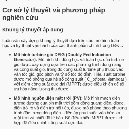
Cơ sở lý thuyết và phương pháp
nghiên cứu
Khung lý thuyết áp dụng
Luận văn xây dựng khung lý thuyết dựa trên các mô hình toán
học và kỹ thuật vận hành của các thành phần chính trong LĐĐL:
Mô hình turbine gió DFIG (Doubly-Fed Induction
Generator):
Mô hình khí động học và toán học của turbine
gió được xây dựng dựa trên các phương trình động năng
và công suất gió, trong đó công suất turbine phụ thuộc vào
vận tốc gió, góc pitch và tỷ số tốc độ đỉnh. Hiệu suất turbine
được mô phỏng qua hệ số công suất ( C_p(\beta, \lambda) )
với điểm công suất cực đại (MPPT) được điều khiển để tối
ưu hóa năng lượng thu được.
Mô hình nguồn điện mặt trời (PV):
Mô hình mạch điện
tương đương của pin mặt trời gồm dòng quang điện, diode,
điện trở rò và điện trở nối tiếp, được mô phỏng theo phương
trình đặc trưng dòng điện - điện áp phụ thuộc vào bức xạ
mặt trời và nhiệt độ tế bào. Bộ điều khiển MPPT được tích
hợp để điều chỉnh công suất cực đại.