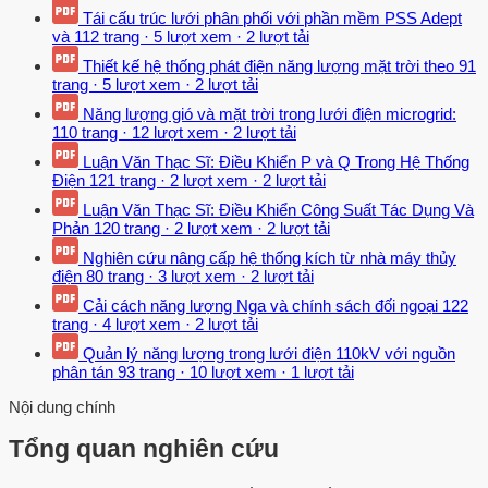
Tái cấu trúc lưới phân phối với phần mềm PSS Adept
và
112 trang
·
5 lượt xem
·
2 lượt tải
Thiết kế hệ thống phát điện năng lượng mặt trời theo
91
trang
·
5 lượt xem
·
2 lượt tải
Năng lượng gió và mặt trời trong lưới điện microgrid:
110 trang
·
12 lượt xem
·
2 lượt tải
Luận Văn Thạc Sĩ: Điều Khiển P và Q Trong Hệ Thống
Điện
121 trang
·
2 lượt xem
·
2 lượt tải
Luận Văn Thạc Sĩ: Điều Khiển Công Suất Tác Dụng Và
Phản
120 trang
·
2 lượt xem
·
2 lượt tải
Nghiên cứu nâng cấp hệ thống kích từ nhà máy thủy
điện
80 trang
·
3 lượt xem
·
2 lượt tải
Cải cách năng lượng Nga và chính sách đối ngoại
122
trang
·
4 lượt xem
·
2 lượt tải
Quản lý năng lượng trong lưới điện 110kV với nguồn
phân tán
93 trang
·
10 lượt xem
·
1 lượt tải
Nội dung chính
Tổng quan nghiên cứu