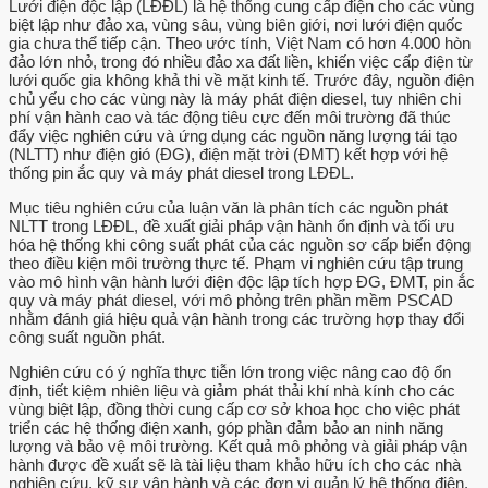
Lưới điện độc lập (LĐĐL) là hệ thống cung cấp điện cho các vùng
biệt lập như đảo xa, vùng sâu, vùng biên giới, nơi lưới điện quốc
gia chưa thể tiếp cận. Theo ước tính, Việt Nam có hơn 4.000 hòn
đảo lớn nhỏ, trong đó nhiều đảo xa đất liền, khiến việc cấp điện từ
lưới quốc gia không khả thi về mặt kinh tế. Trước đây, nguồn điện
chủ yếu cho các vùng này là máy phát điện diesel, tuy nhiên chi
phí vận hành cao và tác động tiêu cực đến môi trường đã thúc
đẩy việc nghiên cứu và ứng dụng các nguồn năng lượng tái tạo
(NLTT) như điện gió (ĐG), điện mặt trời (ĐMT) kết hợp với hệ
thống pin ắc quy và máy phát diesel trong LĐĐL.
Mục tiêu nghiên cứu của luận văn là phân tích các nguồn phát
NLTT trong LĐĐL, đề xuất giải pháp vận hành ổn định và tối ưu
hóa hệ thống khi công suất phát của các nguồn sơ cấp biến động
theo điều kiện môi trường thực tế. Phạm vi nghiên cứu tập trung
vào mô hình vận hành lưới điện độc lập tích hợp ĐG, ĐMT, pin ắc
quy và máy phát diesel, với mô phỏng trên phần mềm PSCAD
nhằm đánh giá hiệu quả vận hành trong các trường hợp thay đổi
công suất nguồn phát.
Nghiên cứu có ý nghĩa thực tiễn lớn trong việc nâng cao độ ổn
định, tiết kiệm nhiên liệu và giảm phát thải khí nhà kính cho các
vùng biệt lập, đồng thời cung cấp cơ sở khoa học cho việc phát
triển các hệ thống điện xanh, góp phần đảm bảo an ninh năng
lượng và bảo vệ môi trường. Kết quả mô phỏng và giải pháp vận
hành được đề xuất sẽ là tài liệu tham khảo hữu ích cho các nhà
nghiên cứu, kỹ sư vận hành và các đơn vị quản lý hệ thống điện.