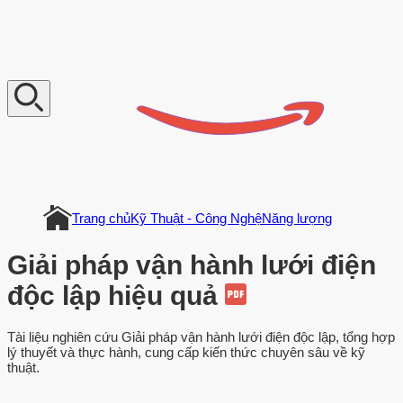
V
n
D
o
c
u
m
e
n
t
Trang chủ
Kỹ Thuật - Công Nghệ
Năng lượng
Giải pháp vận hành lưới điện
độc lập hiệu quả
Tài liệu nghiên cứu Giải pháp vận hành lưới điện độc lập, tổng hợp
lý thuyết và thực hành, cung cấp kiến thức chuyên sâu về kỹ
thuật.