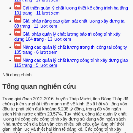
Cải thiện quản lý chất lượng thiết kế công trình hạ tầng
101 trang
·
11 lượt xem
Giải pháp nâng cao giám sát chất lượng xây dựng tại
89 trang
·
11 lượt xem
Giải pháp quản lý chất lượng bảo trì công trình xây
dựng
104 trang
·
13 lượt xem
Nâng cao quản lý chất lượng trong thi công tại công ty
105 trang
·
6 lượt xem
Nâng cao quản lý chất lượng công trình xây dựng giao
115 trang
·
5 lượt xem
Nội dung chính
Tổng quan nghiên cứu
Trong giai đoạn 2012-2016, huyện Tháp Mười, tỉnh Đồng Tháp đã
chứng kiến sự phát triển mạnh mẽ về kinh tế xã hội với tổng vốn
đầu tư phát triển đạt khoảng 5.238 tỷ đồng, trong đó vốn ngân
sách Nhà nước chiếm 23,57%. Tuy nhiên, công tác quản lý chất
lượng thi công các công trình xây dựng sử dụng vốn ngân sách
Nhà nước trên địa bàn vẫn còn nhiều bất cập, gây lãng phí thời
gian, nhân lực và thiệt hại kinh tế đáng kể. Các công trình xây