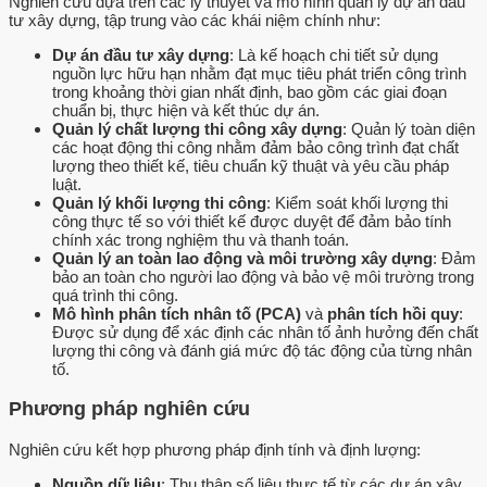
Nghiên cứu dựa trên các lý thuyết và mô hình quản lý dự án đầu
tư xây dựng, tập trung vào các khái niệm chính như:
Dự án đầu tư xây dựng
: Là kế hoạch chi tiết sử dụng
nguồn lực hữu hạn nhằm đạt mục tiêu phát triển công trình
trong khoảng thời gian nhất định, bao gồm các giai đoạn
chuẩn bị, thực hiện và kết thúc dự án.
Quản lý chất lượng thi công xây dựng
: Quản lý toàn diện
các hoạt động thi công nhằm đảm bảo công trình đạt chất
lượng theo thiết kế, tiêu chuẩn kỹ thuật và yêu cầu pháp
luật.
Quản lý khối lượng thi công
: Kiểm soát khối lượng thi
công thực tế so với thiết kế được duyệt để đảm bảo tính
chính xác trong nghiệm thu và thanh toán.
Quản lý an toàn lao động và môi trường xây dựng
: Đảm
bảo an toàn cho người lao động và bảo vệ môi trường trong
quá trình thi công.
Mô hình phân tích nhân tố (PCA)
và
phân tích hồi quy
:
Được sử dụng để xác định các nhân tố ảnh hưởng đến chất
lượng thi công và đánh giá mức độ tác động của từng nhân
tố.
Phương pháp nghiên cứu
Nghiên cứu kết hợp phương pháp định tính và định lượng:
Nguồn dữ liệu
: Thu thập số liệu thực tế từ các dự án xây