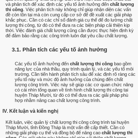
và phân tích để xác định các yếu tố ảnh hưởng đến
chất lượng
thi công
. Việc phân tích này không chỉ giúp nhận diện các vấn
đề còn tồn tại mà còn cung cấp cơ sở để đề xuất các giải pháp
khắc phục. Cần có các chỉ số đánh giá cụ thể để đo lường chất
lượng thi công, từ đó có thể đưa ra các biện pháp cải thiện kịp
thời. Việc đánh giá chất lượng cũng cần được thực hiện định kỳ
để đảm bảo rằng các công trình luôn đạt yêu cầu chất lượng.
3.1. Phân tích các yếu tố ảnh hưởng
Các yếu tố ảnh hưởng đến
chất lượng thi công
bao gồm
năng lực của nhà thầu, quy trình quản lý, và các yếu tố môi
trường. Cần tiến hành phân tích sâu để xác định rõ ràng các
yếu tố này và mức độ ảnh hưởng của chúng đến chất
lượng công trình. Việc này sẽ giúp các cơ quan chức năng
có cái nhìn tổng quan về tình hình chất lượng thi công tại
huyện Tháp Mười, từ đó có thể đưa ra các giải pháp phù
hợp nhằm nâng cao chất lượng công trình.
IV. Kết luận và kiến nghị
Kết luận, việc quản lý chất lượng thi công công trình tại huyện
Tháp Mười, tỉnh Đồng Tháp là một vấn đề cấp thiết. Cần có
những giải pháp cụ thể và đồng bộ để nâng cao
chất lượng thi
công
. Các giải pháp này không chỉ giúp cải thiện chất lượng