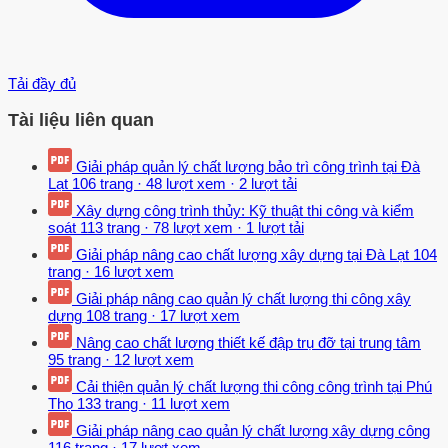
Tải đầy đủ
Tài liệu liên quan
Giải pháp quản lý chất lượng bảo trì công trình tại Đà
Lạt
106 trang
·
48 lượt xem
·
2 lượt tải
Xây dựng công trình thủy: Kỹ thuật thi công và kiểm
soát
113 trang
·
78 lượt xem
·
1 lượt tải
Giải pháp nâng cao chất lượng xây dựng tại Đà Lạt
104
trang
·
16 lượt xem
Giải pháp nâng cao quản lý chất lượng thi công xây
dựng
108 trang
·
17 lượt xem
Nâng cao chất lượng thiết kế đập trụ đỡ tại trung tâm
95 trang
·
12 lượt xem
Cải thiện quản lý chất lượng thi công công trình tại Phú
Thọ
133 trang
·
11 lượt xem
Giải pháp nâng cao quản lý chất lượng xây dựng công
116 trang
·
17 lượt xem