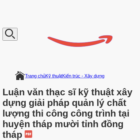
V
n
D
o
c
u
m
e
n
t
Trang chủ
Kỹ thuật
Kiến trúc - Xây dựng
Luận văn thạc sĩ kỹ thuật xây
dựng giải pháp quản lý chất
lượng thi công công trình tại
huyện tháp mười tỉnh đồng
tháp