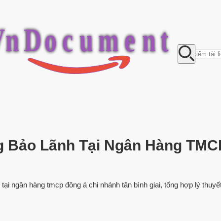
V
n
D
o
c
u
m
e
n
t
ng Bảo Lãnh Tại Ngân Hàng TMC
h tại ngân hàng tmcp đông á chi nhánh tân bình giai, tổng hợp lý thu