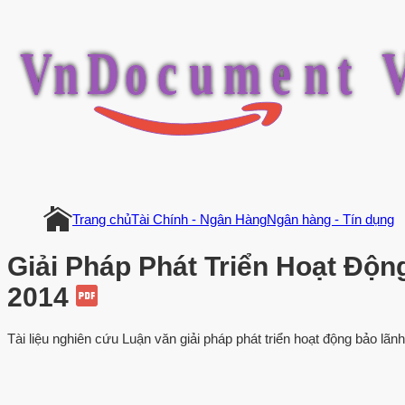
V
n
D
o
c
u
m
e
n
t
Trang chủ
Tài Chính - Ngân Hàng
Ngân hàng - Tín dụng
Giải Pháp Phát Triển Hoạt Độ
2014
Tài liệu nghiên cứu Luận văn giải pháp phát triển hoạt động bảo lãn