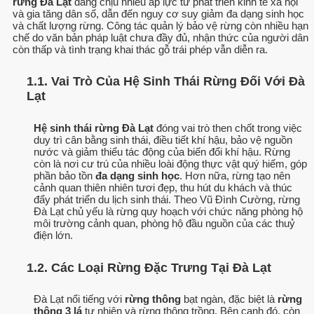
rừng Đà Lạt
đang chịu nhiều áp lực từ phát triển kinh tế xã hội
và gia tăng dân số, dẫn đến nguy cơ suy giảm đa dạng sinh học
và chất lượng rừng. Công tác quản lý bảo vệ rừng còn nhiều hạn
chế do văn bản pháp luật chưa đầy đủ, nhận thức của người dân
còn thấp và tình trạng khai thác gỗ trái phép vẫn diễn ra.
1.1. Vai Trò Của Hệ Sinh Thái Rừng Đối Với Đà
Lạt
Hệ sinh thái rừng Đà Lạt
đóng vai trò then chốt trong việc
duy trì cân bằng sinh thái, điều tiết khí hậu, bảo vệ nguồn
nước và giảm thiểu tác động của biến đổi khí hậu. Rừng
còn là nơi cư trú của nhiều loài động thực vật quý hiếm, góp
phần bảo tồn
đa dạng sinh học
. Hơn nữa, rừng tạo nên
cảnh quan thiên nhiên tươi đẹp, thu hút du khách và thúc
đẩy phát triển du lịch sinh thái. Theo Vũ Đình Cường, rừng
Đà Lạt chủ yếu là rừng quy hoạch với chức năng phòng hộ
môi trường cảnh quan, phòng hộ đầu nguồn của các thuỷ
điện lớn.
1.2. Các Loại Rừng Đặc Trưng Tại Đà Lạt
Đà Lạt nổi tiếng với
rừng thông
bạt ngàn, đặc biệt là
rừng
thông 3 lá
tự nhiên và rừng thông trồng. Bên cạnh đó, còn