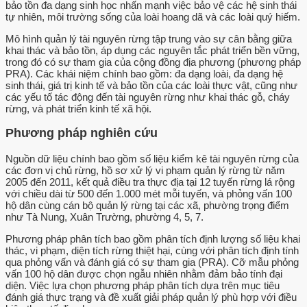
bảo tồn đa dạng sinh học nhấn mạnh việc bảo vệ các hệ sinh thái
tự nhiên, môi trường sống của loài hoang dã và các loài quý hiếm.
Mô hình quản lý tài nguyên rừng tập trung vào sự cân bằng giữa
khai thác và bảo tồn, áp dụng các nguyên tắc phát triển bền vững,
trong đó có sự tham gia của cộng đồng địa phương (phương pháp
PRA). Các khái niệm chính bao gồm: đa dạng loài, đa dạng hệ
sinh thái, giá trị kinh tế và bảo tồn của các loài thực vật, cũng như
các yếu tố tác động đến tài nguyên rừng như khai thác gỗ, cháy
rừng, và phát triển kinh tế xã hội.
Phương pháp nghiên cứu
Nguồn dữ liệu chính bao gồm số liệu kiểm kê tài nguyên rừng của
các đơn vị chủ rừng, hồ sơ xử lý vi phạm quản lý rừng từ năm
2005 đến 2011, kết quả điều tra thực địa tại 12 tuyến rừng lá rộng
với chiều dài từ 500 đến 1.000 mét mỗi tuyến, và phỏng vấn 100
hộ dân cùng cán bộ quản lý rừng tại các xã, phường trọng điểm
như Tà Nung, Xuân Trường, phường 4, 5, 7.
Phương pháp phân tích bao gồm phân tích định lượng số liệu khai
thác, vi phạm, diện tích rừng thiệt hại, cùng với phân tích định tính
qua phỏng vấn và đánh giá có sự tham gia (PRA). Cỡ mẫu phỏng
vấn 100 hộ dân được chọn ngẫu nhiên nhằm đảm bảo tính đại
diện. Việc lựa chọn phương pháp phân tích dựa trên mục tiêu
đánh giá thực trạng và đề xuất giải pháp quản lý phù hợp với điều