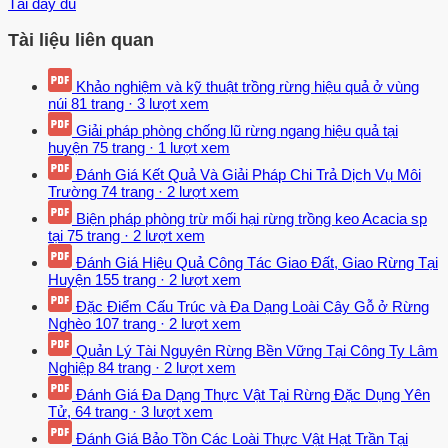
Tải đầy đủ
Tài liệu liên quan
Khảo nghiệm và kỹ thuật trồng rừng hiệu quả ở vùng
núi
81 trang
·
3 lượt xem
Giải pháp phòng chống lũ rừng ngang hiệu quả tại
huyện
75 trang
·
1 lượt xem
Đánh Giá Kết Quả Và Giải Pháp Chi Trả Dịch Vụ Môi
Trường
74 trang
·
2 lượt xem
Biện pháp phòng trừ mối hại rừng trồng keo Acacia sp
tại
75 trang
·
2 lượt xem
Đánh Giá Hiệu Quả Công Tác Giao Đất, Giao Rừng Tại
Huyện
155 trang
·
2 lượt xem
Đặc Điểm Cấu Trúc và Đa Dạng Loài Cây Gỗ ở Rừng
Nghèo
107 trang
·
2 lượt xem
Quản Lý Tài Nguyên Rừng Bền Vững Tại Công Ty Lâm
Nghiệp
84 trang
·
2 lượt xem
Đánh Giá Đa Dạng Thực Vật Tại Rừng Đặc Dụng Yên
Tử,
64 trang
·
3 lượt xem
Đánh Giá Bảo Tồn Các Loài Thực Vật Hạt Trần Tại