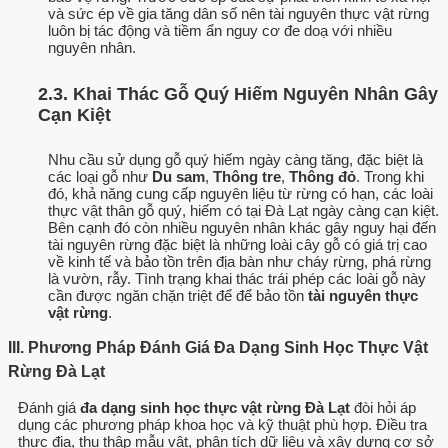
và sức ép về gia tăng dân số nên tài nguyên thực vật rừng
luôn bị tác động và tiềm ẩn nguy cơ đe doạ với nhiều
nguyên nhân.
2.3. Khai Thác Gỗ Quý Hiếm Nguyên Nhân Gây
Cạn Kiệt
Nhu cầu sử dụng gỗ quý hiếm ngày càng tăng, đặc biệt là
các loại gỗ như
Du sam
,
Thông tre
,
Thông đỏ
. Trong khi
đó, khả năng cung cấp nguyên liệu từ rừng có hạn, các loài
thực vật thân gỗ quý, hiếm có tại Đà Lạt ngày càng cạn kiệt.
Bên cạnh đó còn nhiều nguyên nhân khác gây nguy hại đến
tài nguyên rừng đặc biệt là những loài cây gỗ có giá trị cao
về kinh tế và bảo tồn trên địa bàn như cháy rừng, phá rừng
là vườn, rẫy. Tình trạng khai thác trái phép các loài gỗ này
cần được ngăn chặn triệt để để bảo tồn
tài nguyên thực
vật rừng
.
III. Phương Pháp Đánh Giá Đa Dạng Sinh Học Thực Vật
Rừng Đà Lạt
Đánh giá
đa dạng sinh học thực vật rừng Đà Lạt
đòi hỏi áp
dụng các phương pháp khoa học và kỹ thuật phù hợp. Điều tra
thực địa, thu thập mẫu vật, phân tích dữ liệu và xây dựng cơ sở