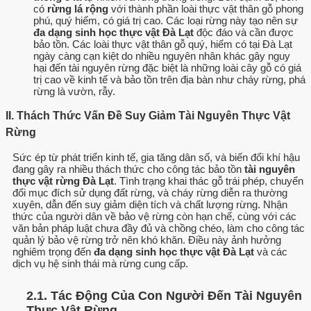
có
rừng lá rộng
với thành phần loài thực vật thân gỗ phong
phú, quý hiếm, có giá trị cao. Các loại rừng này tạo nên sự
đa dạng sinh học thực vật Đà Lạt
độc đáo và cần được
bảo tồn. Các loài thực vật thân gỗ quý, hiếm có tại Đà Lạt
ngày càng cạn kiệt do nhiều nguyên nhân khác gây nguy
hại đến tài nguyên rừng đặc biệt là những loài cây gỗ có giá
trị cao về kinh tế và bảo tồn trên địa bàn như cháy rừng, phá
rừng là vườn, rẫy.
II. Thách Thức Vấn Đề Suy Giảm Tài Nguyên Thực Vật
Rừng
Sức ép từ phát triển kinh tế, gia tăng dân số, và biến đổi khí hậu
đang gây ra nhiều thách thức cho công tác bảo tồn
tài nguyên
thực vật rừng Đà Lạt
. Tình trạng khai thác gỗ trái phép, chuyển
đổi mục đích sử dụng đất rừng, và cháy rừng diễn ra thường
xuyên, dẫn đến suy giảm diện tích và chất lượng rừng. Nhận
thức của người dân về bảo vệ rừng còn hạn chế, cùng với các
văn bản pháp luật chưa đầy đủ và chồng chéo, làm cho công tác
quản lý bảo vệ rừng trở nên khó khăn. Điều này ảnh hưởng
nghiêm trọng đến
đa dạng sinh học thực vật Đà Lạt
và các
dịch vụ hệ sinh thái mà rừng cung cấp.
2.1. Tác Động Của Con Người Đến Tài Nguyên
Thực Vật Rừng