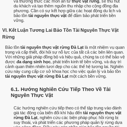
và thưởng thức các món ăn từ
thực vật rừng
, sẽ thu hút
du khách và tạo thêm nguồn thu nhập cho cộng đồng địa
phương. Cần có sự kết hợp giữa các hoạt động du lịch và
bảo tồn
tài nguyên thực vật
để đảm bảo phát triển bền
vững.
VI. Kết Luận Tương Lai Bảo Tồn Tài Nguyên Thực Vật
Rừng
Bảo tồn
tài nguyên thực vật rừng Đà Lạt
là một nhiệm vụ quan
trọng và cấp thiết, đòi hỏi sự nỗ lực của tất cả các bên liên quan.
Với những giải pháp đồng bộ và hiệu quả, chúng ta có thể bảo vệ
được
đa dạng sinh học
, phát triển kinh tế bền vững, và duy trì
cảnh quan thiên nhiên tươi đẹp cho các thế hệ tương lai. Nghiên
cứu này cung cấp cơ sở khoa học cho việc quản lý và bảo tồn
tài nguyên thực vật rừng Đà Lạt
một cách bền vững.
6.1. Hướng Nghiên Cứu Tiếp Theo Về Tài
Nguyên Thực Vật
Các hướng nghiên cứu tiếp theo có thể tập trung vào đánh
giá tác động của biến đổi khí hậu đến
tài nguyên thực vật
rừng Đà Lạt
, nghiên cứu các biện pháp phục hồi rừng bị
suy thoái, và phát triển các phương pháp quản lý rừng dựa