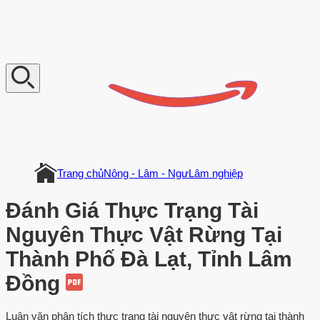
V
n
D
o
c
u
m
e
n
t
Trang chủ
Nông - Lâm - Ngư
Lâm nghiệp
Đánh Giá Thực Trạng Tài
Nguyên Thực Vật Rừng Tại
Thành Phố Đà Lạt, Tỉnh Lâm
Đồng
Luận văn phân tích thực trạng tài nguyên thực vật rừng tại thành