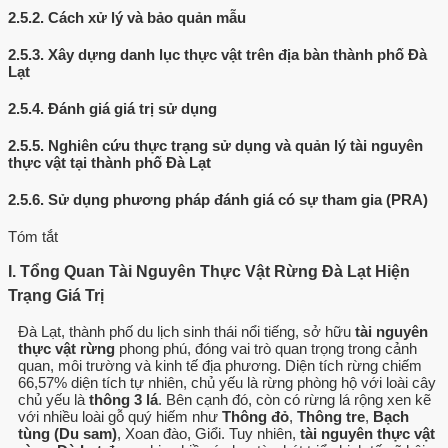
2.5.2.
Cách xử lý và bảo quản mẫu
2.5.3.
Xây dựng danh lục thực vật trên địa bàn thành phố Đà
Lạt
2.5.4.
Đánh giá giá trị sử dụng
2.5.5.
Nghiên cứu thực trạng sử dụng và quản lý tài nguyên
thực vật tại thành phố Đà Lạt
2.5.6.
Sử dụng phương pháp đánh giá có sự tham gia (PRA)
Tóm tắt
I. Tổng Quan Tài Nguyên Thực Vật Rừng Đà Lạt Hiện
Trạng Giá Trị
Đà Lạt, thành phố du lịch sinh thái nổi tiếng, sở hữu
tài nguyên
thực vật rừng
phong phú, đóng vai trò quan trọng trong cảnh
quan, môi trường và kinh tế địa phương. Diện tích rừng chiếm
66,57% diện tích tự nhiên, chủ yếu là rừng phòng hộ với loài cây
chủ yếu là
thông 3 lá
. Bên cạnh đó, còn có rừng lá rộng xen kẽ
với nhiều loài gỗ quý hiếm như
Thông đỏ
,
Thông tre
,
Bạch
tùng (Du sam)
, Xoan đào, Giổi. Tuy nhiên,
tài nguyên thực vật