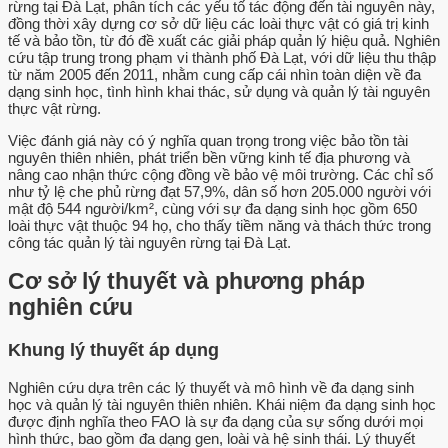
rừng tại Đà Lạt, phân tích các yếu tố tác động đến tài nguyên này,
đồng thời xây dựng cơ sở dữ liệu các loài thực vật có giá trị kinh
tế và bảo tồn, từ đó đề xuất các giải pháp quản lý hiệu quả. Nghiên
cứu tập trung trong phạm vi thành phố Đà Lạt, với dữ liệu thu thập
từ năm 2005 đến 2011, nhằm cung cấp cái nhìn toàn diện về đa
dạng sinh học, tình hình khai thác, sử dụng và quản lý tài nguyên
thực vật rừng.
Việc đánh giá này có ý nghĩa quan trọng trong việc bảo tồn tài
nguyên thiên nhiên, phát triển bền vững kinh tế địa phương và
nâng cao nhận thức cộng đồng về bảo vệ môi trường. Các chỉ số
như tỷ lệ che phủ rừng đạt 57,9%, dân số hơn 205.000 người với
mật độ 544 người/km², cùng với sự đa dạng sinh học gồm 650
loài thực vật thuộc 94 họ, cho thấy tiềm năng và thách thức trong
công tác quản lý tài nguyên rừng tại Đà Lạt.
Cơ sở lý thuyết và phương pháp
nghiên cứu
Khung lý thuyết áp dụng
Nghiên cứu dựa trên các lý thuyết và mô hình về đa dạng sinh
học và quản lý tài nguyên thiên nhiên. Khái niệm đa dạng sinh học
được định nghĩa theo FAO là sự đa dạng của sự sống dưới mọi
hình thức, bao gồm đa dạng gen, loài và hệ sinh thái. Lý thuyết