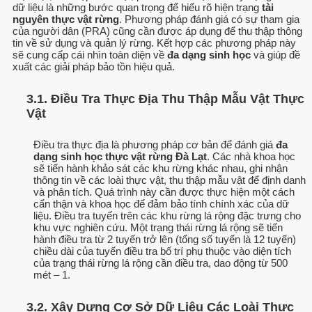
dữ liệu là những bước quan trọng để hiểu rõ hiện trạng
tài
nguyên thực vật rừng
. Phương pháp đánh giá có sự tham gia
của người dân (PRA) cũng cần được áp dụng để thu thập thông
tin về sử dụng và quản lý rừng. Kết hợp các phương pháp này
sẽ cung cấp cái nhìn toàn diện về
đa dạng sinh học
và giúp đề
xuất các giải pháp bảo tồn hiệu quả.
3.1. Điều Tra Thực Địa Thu Thập Mẫu Vật Thực
Vật
Điều tra thực địa là phương pháp cơ bản để đánh giá
đa
dạng sinh học thực vật rừng Đà Lạt
. Các nhà khoa học
sẽ tiến hành khảo sát các khu rừng khác nhau, ghi nhận
thông tin về các loài thực vật, thu thập mẫu vật để định danh
và phân tích. Quá trình này cần được thực hiện một cách
cẩn thận và khoa học để đảm bảo tính chính xác của dữ
liệu. Điều tra tuyến trên các khu rừng lá rộng đặc trưng cho
khu vực nghiên cứu. Một trạng thái rừng lá rộng sẽ tiến
hành điều tra từ 2 tuyến trở lên (tổng số tuyến là 12 tuyến)
chiều dài của tuyến điều tra bố trí phụ thuộc vào diện tích
của trạng thái rừng lá rộng cần điều tra, dao động từ 500
mét – 1.
3.2. Xây Dựng Cơ Sở Dữ Liệu Các Loài Thực