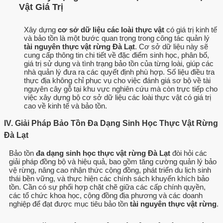
Vật Giá Trị
Xây dựng
cơ sở dữ liệu các loài thực vật
có giá trị kinh tế
và bảo tồn là một bước quan trọng trong công tác quản lý
tài nguyên thực vật rừng Đà Lạt
. Cơ sở dữ liệu này sẽ
cung cấp thông tin chi tiết về đặc điểm sinh học, phân bố,
giá trị sử dụng và tình trạng bảo tồn của từng loài, giúp các
nhà quản lý đưa ra các quyết định phù hợp. Số liệu điều tra
thực địa không chỉ phục vụ cho việc đánh giá sơ bộ về tài
nguyên cây gỗ tại khu vực nghiên cứu mà còn trực tiếp cho
việc xây dựng bộ cơ sở dữ liệu các loài thực vật có giá trị
cao về kinh tế và bảo tồn.
IV. Giải Pháp Bảo Tồn Đa Dạng Sinh Học Thực Vật Rừng
Đà Lạt
Bảo tồn
đa dạng sinh học thực vật rừng Đà Lạt
đòi hỏi các
giải pháp đồng bộ và hiệu quả, bao gồm tăng cường quản lý bảo
vệ rừng, nâng cao nhận thức cộng đồng, phát triển du lịch sinh
thái bền vững, và thực hiện các chính sách khuyến khích bảo
tồn. Cần có sự phối hợp chặt chẽ giữa các cấp chính quyền,
các tổ chức khoa học, cộng đồng địa phương và các doanh
nghiệp để đạt được mục tiêu bảo tồn
tài nguyên thực vật rừng
.