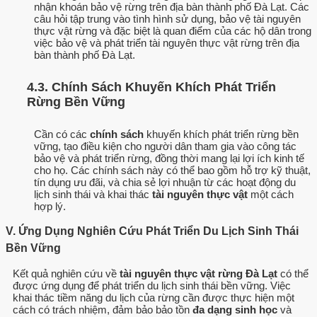
nhận khoán bảo vệ rừng trên địa bàn thành phố Đà Lạt. Các
câu hỏi tập trung vào tình hình sử dụng, bảo vệ tài nguyên
thực vật rừng và đặc biệt là quan điểm của các hộ dân trong
việc bảo vệ và phát triển tài nguyên thực vật rừng trên địa
bàn thành phố Đà Lạt.
4.3. Chính Sách Khuyến Khích Phát Triển
Rừng Bền Vững
Cần có các
chính sách
khuyến khích phát triển rừng bền
vững, tạo điều kiện cho người dân tham gia vào công tác
bảo vệ và phát triển rừng, đồng thời mang lại lợi ích kinh tế
cho họ. Các chính sách này có thể bao gồm hỗ trợ kỹ thuật,
tín dụng ưu đãi, và chia sẻ lợi nhuận từ các hoạt động du
lịch sinh thái và khai thác
tài nguyên thực vật
một cách
hợp lý.
V. Ứng Dụng Nghiên Cứu Phát Triển Du Lịch Sinh Thái
Bền Vững
Kết quả nghiên cứu về
tài nguyên thực vật rừng Đà Lạt
có thể
được ứng dụng để phát triển du lịch sinh thái bền vững. Việc
khai thác tiềm năng du lịch của rừng cần được thực hiện một
cách có trách nhiệm, đảm bảo bảo tồn
đa dạng sinh học
và