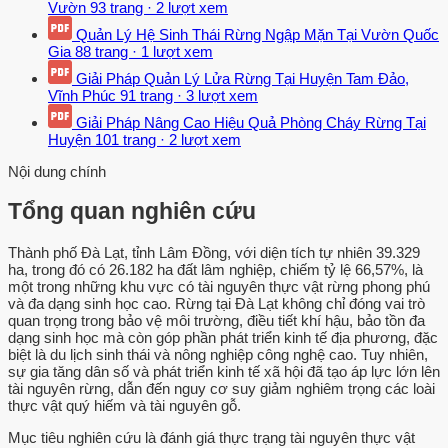
Vườn
93 trang
·
2 lượt xem
Quản Lý Hệ Sinh Thái Rừng Ngập Mặn Tại Vườn Quốc
Gia
88 trang
·
1 lượt xem
Giải Pháp Quản Lý Lửa Rừng Tại Huyện Tam Đảo,
Vĩnh Phúc
91 trang
·
3 lượt xem
Giải Pháp Nâng Cao Hiệu Quả Phòng Cháy Rừng Tại
Huyện
101 trang
·
2 lượt xem
Nội dung chính
Tổng quan nghiên cứu
Thành phố Đà Lạt, tỉnh Lâm Đồng, với diện tích tự nhiên 39.329
ha, trong đó có 26.182 ha đất lâm nghiệp, chiếm tỷ lệ 66,57%, là
một trong những khu vực có tài nguyên thực vật rừng phong phú
và đa dạng sinh học cao. Rừng tại Đà Lạt không chỉ đóng vai trò
quan trọng trong bảo vệ môi trường, điều tiết khí hậu, bảo tồn đa
dạng sinh học mà còn góp phần phát triển kinh tế địa phương, đặc
biệt là du lịch sinh thái và nông nghiệp công nghệ cao. Tuy nhiên,
sự gia tăng dân số và phát triển kinh tế xã hội đã tạo áp lực lớn lên
tài nguyên rừng, dẫn đến nguy cơ suy giảm nghiêm trọng các loài
thực vật quý hiếm và tài nguyên gỗ.
Mục tiêu nghiên cứu là đánh giá thực trạng tài nguyên thực vật