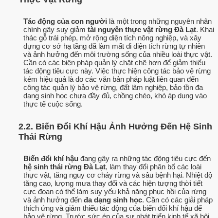
Tác động của con người
là một trong những nguyên nhân
chính gây suy giảm
tài nguyên thực vật rừng Đà Lạt
. Khai
thác gỗ trái phép, mở rộng diện tích nông nghiệp, và xây
dựng cơ sở hạ tầng đã làm mất đi diện tích rừng tự nhiên
và ảnh hưởng đến môi trường sống của nhiều loài thực vật.
Cần có các biện pháp quản lý chặt chẽ hơn để giảm thiểu
tác động tiêu cực này. Việc thực hiện công tác bảo vệ rừng
kém hiệu quả là do các văn bản pháp luật liên quan đến
công tác quản lý bảo vệ rừng, đất lâm nghiệp, bảo tồn đa
dạng sinh học chưa đầy đủ, chồng chéo, khó áp dụng vào
thực tế cuộc sống.
2.2. Biến Đổi Khí Hậu Ảnh Hưởng Đến Hệ Sinh
Thái Rừng
Biến đổi khí hậu
đang gây ra những tác động tiêu cực đến
hệ sinh thái rừng Đà Lạt
, làm thay đổi phân bố các loài
thực vật, tăng nguy cơ cháy rừng và sâu bệnh hại. Nhiệt độ
tăng cao, lượng mưa thay đổi và các hiện tượng thời tiết
cực đoan có thể làm suy yếu khả năng phục hồi của rừng
và ảnh hưởng đến
đa dạng sinh học
. Cần có các giải pháp
thích ứng và giảm thiểu tác động của biến đổi khí hậu để
bảo vệ rừng. Trước sức ép của sự phát triển kinh tế xã hội