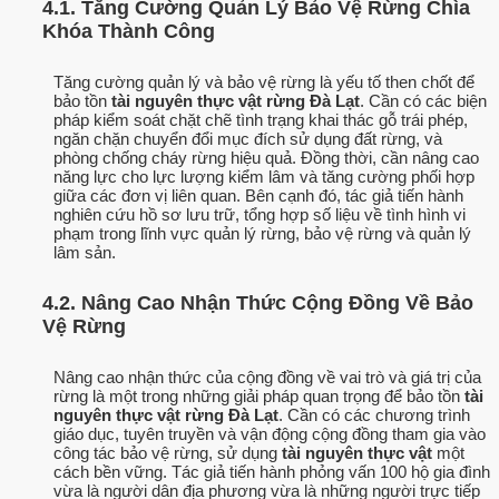
4.1. Tăng Cường Quản Lý Bảo Vệ Rừng Chìa
Khóa Thành Công
Tăng cường quản lý và bảo vệ rừng là yếu tố then chốt để
bảo tồn
tài nguyên thực vật rừng Đà Lạt
. Cần có các biện
pháp kiểm soát chặt chẽ tình trạng khai thác gỗ trái phép,
ngăn chặn chuyển đổi mục đích sử dụng đất rừng, và
phòng chống cháy rừng hiệu quả. Đồng thời, cần nâng cao
năng lực cho lực lượng kiểm lâm và tăng cường phối hợp
giữa các đơn vị liên quan. Bên cạnh đó, tác giả tiến hành
nghiên cứu hồ sơ lưu trữ, tổng hợp số liệu về tình hình vi
phạm trong lĩnh vực quản lý rừng, bảo vệ rừng và quản lý
lâm sản.
4.2. Nâng Cao Nhận Thức Cộng Đồng Về Bảo
Vệ Rừng
Nâng cao nhận thức của cộng đồng về vai trò và giá trị của
rừng là một trong những giải pháp quan trọng để bảo tồn
tài
nguyên thực vật rừng Đà Lạt
. Cần có các chương trình
giáo dục, tuyên truyền và vận động cộng đồng tham gia vào
công tác bảo vệ rừng, sử dụng
tài nguyên thực vật
một
cách bền vững. Tác giả tiến hành phỏng vấn 100 hộ gia đình
vừa là người dân địa phương vừa là những người trực tiếp