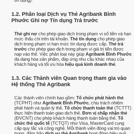
tín dụng).
1.2. Phân loại Dịch vụ Thẻ Agribank Bình
Phước Ghi nợ Tín dụng Trả trước
Thẻ ghi nợ
cho phép giao dịch trong phạm vi số tiền và hạn
mức thấu chi trên tài khoản.
Thẻ tín dụng
cho phép giao
dịch trong phạm vi hạn mức tín dụng được cấp.
Thẻ trả
trước
cho phép giao dịch trong phạm vi giá trị tiền được
nạp vào thẻ. Việc phân loại này giúp
Agribank Bình Phước
đa dạng hóa sản phẩm, đáp ứng nhu cầu khác nhau của
khách hàng và tối ưu hóa
hiệu quả kinh doanh thẻ
.
1.3. Các Thành viên Quan trọng tham gia vào
Hệ thống Thẻ Agribank
Các thành viên chính bao gồm:
Tổ chức phát hành thẻ
(TCPHT) như
Agribank Bình Phước
, chịu trách nhiệm
phát hành và quản lý thẻ.
Tổ chức thanh toán thẻ
(TCTTT)
thực hiện thanh toán giao dịch thẻ.
Đơn vị chấp nhận thẻ
(ĐVCNT) cho phép khách hàng thanh toán bằng thẻ.
Tổ
chức thẻ quốc tế
(TCTQT) như Visa, MasterCard cung
cấp quy tắc và công nghệ. Mỗi thành viên đóng vai trò quan
trọng, đảm bảo
dịch vụ thẻ Agribank
hoạt động hiệu quả.