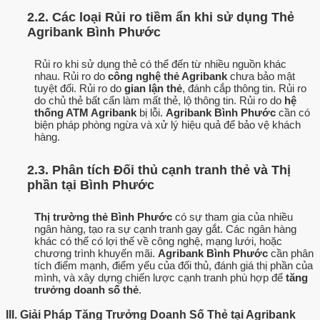
2.2. Các loại Rủi ro tiềm ẩn khi sử dụng Thẻ
Agribank Bình Phước
Rủi ro khi sử dụng thẻ có thể đến từ nhiều nguồn khác
nhau. Rủi ro do
công nghệ thẻ Agribank
chưa bảo mật
tuyệt đối. Rủi ro do
gian lận thẻ
, đánh cắp thông tin. Rủi ro
do chủ thẻ bất cẩn làm mất thẻ, lộ thông tin. Rủi ro do
hệ
thống ATM Agribank
bị lỗi.
Agribank Bình Phước
cần có
biện pháp phòng ngừa và xử lý hiệu quả để bảo vệ khách
hàng.
2.3. Phân tích Đối thủ cạnh tranh thẻ và Thị
phần tại Bình Phước
Thị trường thẻ Bình Phước
có sự tham gia của nhiều
ngân hàng, tạo ra sự cạnh tranh gay gắt. Các ngân hàng
khác có thể có lợi thế về công nghệ, mạng lưới, hoặc
chương trình khuyến mãi.
Agribank Bình Phước
cần phân
tích điểm mạnh, điểm yếu của đối thủ, đánh giá thị phần của
mình, và xây dựng chiến lược cạnh tranh phù hợp để
tăng
trưởng doanh số thẻ
.
III. Giải Pháp Tăng Trưởng Doanh Số Thẻ tại Agribank