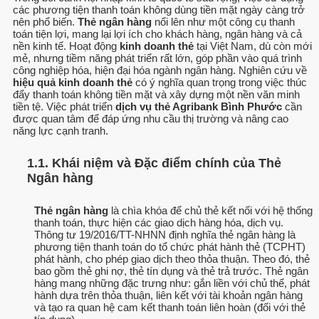
các phương tiện thanh toán không dùng tiền mặt ngày càng trở
nên phổ biến.
Thẻ ngân hàng
nổi lên như một công cụ thanh
toán tiện lợi, mang lại lợi ích cho khách hàng, ngân hàng và cả
nền kinh tế. Hoạt động
kinh doanh thẻ
tại Việt Nam, dù còn mới
mẻ, nhưng tiềm năng phát triển rất lớn, góp phần vào quá trình
công nghiệp hóa, hiện đại hóa ngành ngân hàng. Nghiên cứu về
hiệu quả kinh doanh thẻ
có ý nghĩa quan trọng trong việc thúc
đẩy thanh toán không tiền mặt và xây dựng một nền văn minh
tiền tệ. Việc phát triển
dịch vụ thẻ Agribank Bình Phước
cần
được quan tâm để đáp ứng nhu cầu thị trường và nâng cao
năng lực cạnh tranh.
1.1. Khái niệm và Đặc điểm chính của Thẻ
Ngân hàng
Thẻ ngân hàng
là chìa khóa để chủ thẻ kết nối với hệ thống
thanh toán, thực hiện các giao dịch hàng hóa, dịch vụ.
Thông tư 19/2016/TT-NHNN định nghĩa thẻ ngân hàng là
phương tiện thanh toán do tổ chức phát hành thẻ (TCPHT)
phát hành, cho phép giao dịch theo thỏa thuận. Theo đó, thẻ
bao gồm thẻ ghi nợ, thẻ tín dụng và thẻ trả trước. Thẻ ngân
hàng mang những đặc trưng như: gắn liền với chủ thể, phát
hành dựa trên thỏa thuận, liên kết với tài khoản ngân hàng
và tạo ra quan hệ cam kết thanh toán liên hoàn (đối với thẻ