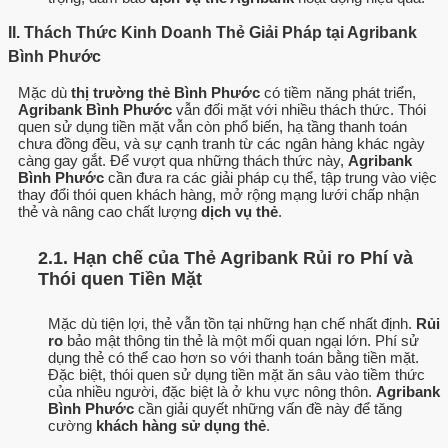
II. Thách Thức Kinh Doanh Thẻ Giải Pháp tại Agribank
Bình Phước
Mặc dù
thị trường thẻ Bình Phước
có tiềm năng phát triển,
Agribank Bình Phước
vẫn đối mặt với nhiều thách thức. Thói
quen sử dụng tiền mặt vẫn còn phổ biến, hạ tầng thanh toán
chưa đồng đều, và sự cạnh tranh từ các ngân hàng khác ngày
càng gay gắt. Để vượt qua những thách thức này,
Agribank
Bình Phước
cần đưa ra các giải pháp cụ thể, tập trung vào việc
thay đổi thói quen khách hàng, mở rộng mạng lưới chấp nhận
thẻ và nâng cao chất lượng
dịch vụ thẻ
.
2.1. Hạn chế của Thẻ Agribank Rủi ro Phí và
Thói quen Tiền Mặt
Mặc dù tiện lợi, thẻ vẫn tồn tại những hạn chế nhất định.
Rủi
ro
bảo mật thông tin thẻ là một mối quan ngại lớn. Phí sử
dụng thẻ có thể cao hơn so với thanh toán bằng tiền mặt.
Đặc biệt, thói quen sử dụng tiền mặt ăn sâu vào tiềm thức
của nhiều người, đặc biệt là ở khu vực nông thôn.
Agribank
Bình Phước
cần giải quyết những vấn đề này để tăng
cường
khách hàng sử dụng thẻ
.