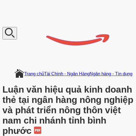
V
n
D
o
c
u
m
e
n
t
Trang chủ
Tài Chính - Ngân Hàng
Ngân hàng - Tín dụng
Luận văn hiệu quả kinh doanh
thẻ tại ngân hàng nông nghiệp
và phát triển nông thôn việt
nam chi nhánh tỉnh bình
phước