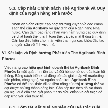
5.3. Cập nhật Chính sách Thẻ Agribank và Quy
định của Ngân hàng Nhà nước
Nhân viên cần được cập nhật thường xuyên về các chính
sách thẻ của
Agribank
và quy định của Ngân hàng Nhà
nước. Cần đảm bảo rằng nhân viên nắm vững các quy định
về phát hành thẻ, thanh toán thẻ, và bảo mật thông tin thẻ.
Cần tạo điều kiện cho nhân viên tham gia các khóa đào tạo
chuyên sâu về lĩnh vực thẻ.
VI. Kết luận và Định hướng Phát triển Thẻ Agribank Bình
Phước
Việc
nâng cao hiệu quả kinh doanh thẻ
tại
Agribank Bình
Phước
là một quá trình liên tục và đòi hỏi sự nỗ lực của toàn hệ
thống. Bằng cách triển khai đồng bộ các giải pháp về marketing,
sản phẩm, công nghệ, và nguồn nhân lực,
Agribank Bình
Phước
có thể khai thác tối đa tiềm năng của
thị trường thẻ
và
đạt được những thành công lớn. Cần tiếp tục theo dõi và đánh
giá hiệu quả của các giải pháp, từ đó điều chỉnh và cải thiện để
đáp ứng yêu cầu thực tế.
6.1. Tóm tắt Kết quả Nghiên cứu và Các Giải