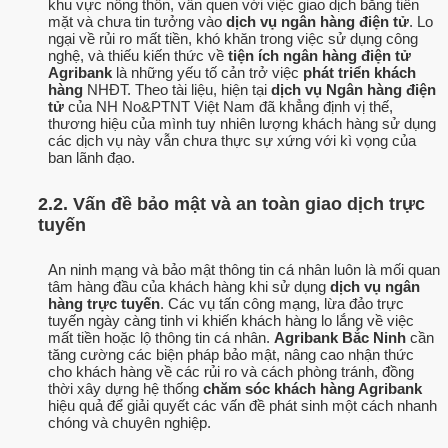
khu vực nông thôn, vẫn quen với việc giao dịch bằng tiền
mặt và chưa tin tưởng vào
dịch vụ ngân hàng điện tử
. Lo
ngại về rủi ro mất tiền, khó khăn trong việc sử dụng công
nghệ, và thiếu kiến thức về
tiện ích ngân hàng điện tử
Agribank
là những yếu tố cản trở việc
phát triển khách
hàng
NHĐT. Theo tài liệu, hiện tại
dịch vụ Ngân hàng điện
tử
của NH No&PTNT Việt Nam đã khẳng định vị thế,
thương hiệu của mình tuy nhiên lượng khách hàng sử dụng
các dịch vụ này vẫn chưa thực sự xứng với kì vọng của
ban lãnh đạo.
2.2. Vấn đề bảo mật và an toàn giao dịch trực
tuyến
An ninh mạng và bảo mật thông tin cá nhân luôn là mối quan
tâm hàng đầu của khách hàng khi sử dụng
dịch vụ ngân
hàng trực tuyến
. Các vụ tấn công mạng, lừa đảo trực
tuyến ngày càng tinh vi khiến khách hàng lo lắng về việc
mất tiền hoặc lộ thông tin cá nhân.
Agribank Bắc Ninh
cần
tăng cường các biện pháp bảo mật, nâng cao nhận thức
cho khách hàng về các rủi ro và cách phòng tránh, đồng
thời xây dựng hệ thống
chăm sóc khách hàng Agribank
hiệu quả để giải quyết các vấn đề phát sinh một cách nhanh
chóng và chuyên nghiệp.