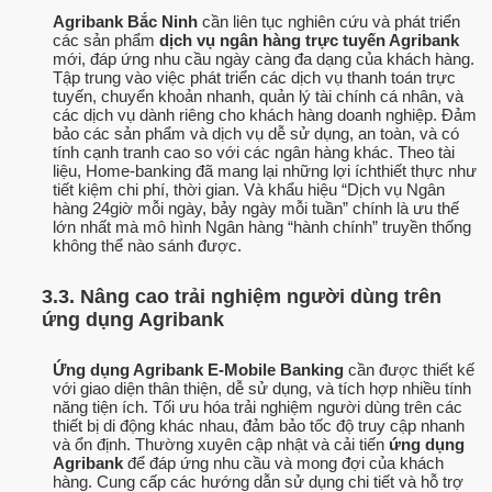
Agribank Bắc Ninh
cần liên tục nghiên cứu và phát triển
các sản phẩm
dịch vụ ngân hàng trực tuyến Agribank
mới, đáp ứng nhu cầu ngày càng đa dạng của khách hàng.
Tập trung vào việc phát triển các dịch vụ thanh toán trực
tuyến, chuyển khoản nhanh, quản lý tài chính cá nhân, và
các dịch vụ dành riêng cho khách hàng doanh nghiệp. Đảm
bảo các sản phẩm và dịch vụ dễ sử dụng, an toàn, và có
tính cạnh tranh cao so với các ngân hàng khác. Theo tài
liệu, Home-banking đã mang lại những lợi íchthiết thực như
tiết kiệm chi phí, thời gian. Và khẩu hiệu “Dịch vụ Ngân
hàng 24giờ mỗi ngày, bảy ngày mỗi tuần” chính là ưu thế
lớn nhất mà mô hình Ngân hàng “hành chính” truyền thống
không thể nào sánh được.
3.3. Nâng cao trải nghiệm người dùng trên
ứng dụng Agribank
Ứng dụng Agribank E-Mobile Banking
cần được thiết kế
với giao diện thân thiện, dễ sử dụng, và tích hợp nhiều tính
năng tiện ích. Tối ưu hóa trải nghiệm người dùng trên các
thiết bị di động khác nhau, đảm bảo tốc độ truy cập nhanh
và ổn định. Thường xuyên cập nhật và cải tiến
ứng dụng
Agribank
để đáp ứng nhu cầu và mong đợi của khách
hàng. Cung cấp các hướng dẫn sử dụng chi tiết và hỗ trợ