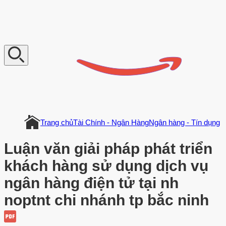
V
n
D
o
c
u
m
e
n
t
Trang chủ
Tài Chính - Ngân Hàng
Ngân hàng - Tín dụng
Luận văn giải pháp phát triển
khách hàng sử dụng dịch vụ
ngân hàng điện tử tại nh
noptnt chi nhánh tp bắc ninh