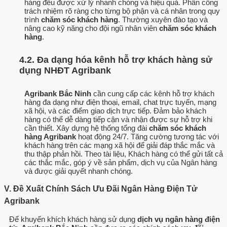
hàng đều được xử lý nhanh chóng và hiệu quả. Phân công
trách nhiệm rõ ràng cho từng bộ phận và cá nhân trong quy
trình
chăm sóc khách hàng
. Thường xuyên đào tạo và
nâng cao kỹ năng cho đội ngũ nhân viên
chăm sóc khách
hàng
.
4.2. Đa dạng hóa kênh hỗ trợ khách hàng sử
dụng NHĐT Agribank
Agribank Bắc Ninh
cần cung cấp các kênh hỗ trợ khách
hàng đa dạng như điện thoại, email, chat trực tuyến, mạng
xã hội, và các điểm giao dịch trực tiếp. Đảm bảo khách
hàng có thể dễ dàng tiếp cận và nhận được sự hỗ trợ khi
cần thiết. Xây dựng hệ thống tổng đài
chăm sóc khách
hàng Agribank
hoạt động 24/7. Tăng cường tương tác với
khách hàng trên các mạng xã hội để giải đáp thắc mắc và
thu thập phản hồi. Theo tài liệu, Khách hàng có thể gửi tất cả
các thắc mắc, góp ý về sản phẩm, dịch vụ của Ngân hàng
và được giải quyết nhanh chóng.
V. Đề Xuất Chính Sách Ưu Đãi Ngân Hàng Điện Tử
Agribank
Để khuyến khích khách hàng sử dụng
dịch vụ ngân hàng điện