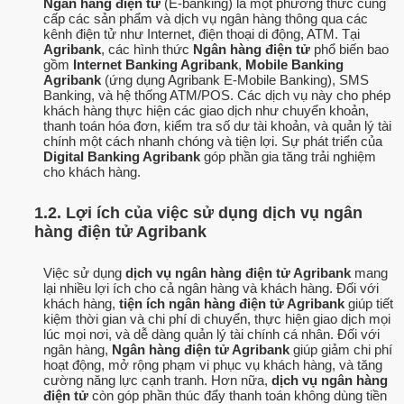
Ngân hàng điện tử
(E-banking) là một phương thức cung
cấp các sản phẩm và dịch vụ ngân hàng thông qua các
kênh điện tử như Internet, điện thoại di động, ATM. Tại
Agribank
, các hình thức
Ngân hàng điện tử
phổ biến bao
gồm
Internet Banking Agribank
,
Mobile Banking
Agribank
(ứng dụng Agribank E-Mobile Banking), SMS
Banking, và hệ thống ATM/POS. Các dịch vụ này cho phép
khách hàng thực hiện các giao dịch như chuyển khoản,
thanh toán hóa đơn, kiểm tra số dư tài khoản, và quản lý tài
chính một cách nhanh chóng và tiện lợi. Sự phát triển của
Digital Banking Agribank
góp phần gia tăng trải nghiệm
cho khách hàng.
1.2. Lợi ích của việc sử dụng dịch vụ ngân
hàng điện tử Agribank
Việc sử dụng
dịch vụ ngân hàng điện tử Agribank
mang
lại nhiều lợi ích cho cả ngân hàng và khách hàng. Đối với
khách hàng,
tiện ích ngân hàng điện tử Agribank
giúp tiết
kiệm thời gian và chi phí di chuyển, thực hiện giao dịch mọi
lúc mọi nơi, và dễ dàng quản lý tài chính cá nhân. Đối với
ngân hàng,
Ngân hàng điện tử Agribank
giúp giảm chi phí
hoạt động, mở rộng phạm vi phục vụ khách hàng, và tăng
cường năng lực cạnh tranh. Hơn nữa,
dịch vụ ngân hàng
điện tử
còn góp phần thúc đẩy thanh toán không dùng tiền