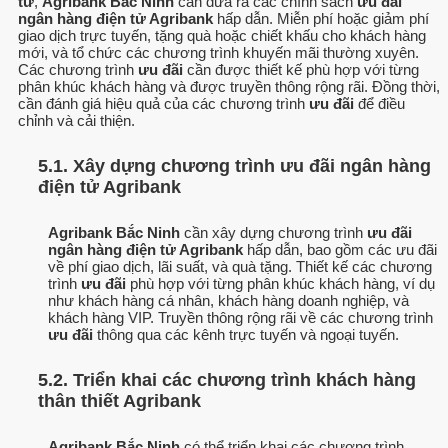
tử
,
Agribank Bắc Ninh
cần đưa ra các chính sách
ưu đãi
ngân hàng điện tử Agribank
hấp dẫn. Miễn phí hoặc giảm phí
giao dịch trực tuyến, tặng quà hoặc chiết khấu cho khách hàng
mới, và tổ chức các chương trình khuyến mãi thường xuyên.
Các chương trình
ưu đãi
cần được thiết kế phù hợp với từng
phân khúc khách hàng và được truyền thông rộng rãi. Đồng thời,
cần đánh giá hiệu quả của các chương trình
ưu đãi
để điều
chỉnh và cải thiện.
5.1. Xây dựng chương trình ưu đãi ngân hàng
điện tử Agribank
Agribank Bắc Ninh
cần xây dựng chương trình
ưu đãi
ngân hàng điện tử Agribank
hấp dẫn, bao gồm các ưu đãi
về phí giao dịch, lãi suất, và quà tặng. Thiết kế các chương
trình
ưu đãi
phù hợp với từng phân khúc khách hàng, ví dụ
như khách hàng cá nhân, khách hàng doanh nghiệp, và
khách hàng VIP. Truyền thông rộng rãi về các chương trình
ưu đãi
thông qua các kênh trực tuyến và ngoại tuyến.
5.2. Triển khai các chương trình khách hàng
thân thiết Agribank
Agribank Bắc Ninh
có thể triển khai các chương trình