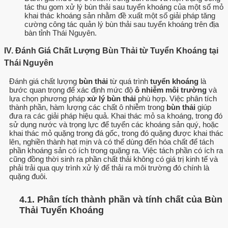
tác thu gom xử lý bùn thải sau tuyển khoáng của một số mỏ
khai thác khoáng sản nhằm đề xuất một số giải pháp tăng
cường công tác quản lý bùn thải sau tuyển khoáng trên địa
bàn tỉnh Thái Nguyên.
IV. Đánh Giá Chất Lượng Bùn Thải từ Tuyển Khoáng tại
Thái Nguyên
Đánh giá chất lượng
bùn thải
từ quá trình
tuyển khoáng
là
bước quan trọng để xác định mức độ
ô nhiễm môi trường
và
lựa chọn phương pháp
xử lý bùn thải
phù hợp. Việc phân tích
thành phần, hàm lượng các chất ô nhiễm trong
bùn thải
giúp
đưa ra các giải pháp hiệu quả. Khai thác mỏ sa khoáng, trong đó
sử dụng nước và trọng lực để tuyển các khoáng sản quý, hoặc
khai thác mỏ quặng trong đá gốc, trong đó quặng được khai thác
lên, nghiền thành hạt mịn và có thể dùng đến hóa chất để tách
phần khoáng sản có ích trong quặng ra. Việc tách phần có ích ra
cũng đồng thời sinh ra phần chất thải không có giá trị kinh tế và
phải trải qua quy trình xử lý để thải ra môi trường đó chính là
quặng đuôi.
4.1. Phân tích thành phần và tính chất của Bùn
Thải Tuyển Khoáng