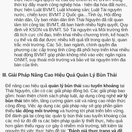
thời kỳ đẩy mạnh công nghiệp hóa - hiện đại hóa đất nước,
thực hiện Luật BVMT, Luật khoáng sản; Luật Tài nguyên
nước, chiến lược BVMT 2 Quốc gia…Tỉnh ủy, Hội đồng
nhân dân, Ủy ban nhân dân tỉnh Thái Nguyên đã rất quan
tâm tới công tác BVMT, đã ban hành nhiều Nghị quyết, Quy
định về KSON và BVMT. Sở Tài nguyên và Môi trường tỉnh
đã tích cực chỉ đạo, triển khai nhiều chương trình, kế hoạch
cụ thể và đã đạt được nhiều kết quả tốt trong quản lý, quan
trắc môi trường. Các Sở, ban ngành, chính quyền địa
phương các cấp trong tỉnh cũng đã phối hợp triển khai nhiều
hoạt động BVMT góp phần không nhỏ vào việc ngăn ngừa
ONMT, suy thoái môi trường và bảo vệ tài nguyên trên địa
bàn của tỉnh.
III. Giải Pháp Nâng Cao Hiệu Quả Quản Lý Bùn Thải
Để nâng cao hiệu quả
quản lý bùn thải
sau
tuyển khoáng
tại
Thái Nguyên, cần có các giải pháp đồng bộ. Các giải pháp bao
gồm: hoàn thiện chính sách pháp luật, áp dụng công nghệ
xử lý
bùn thải
tiên tiến, tăng cường giám sát và nâng cao nhận thức
cộng đồng. Việc áp dụng các giải pháp này sẽ góp phần giảm
thiểu
tác động môi trường
và hướng tới phát triển bền vững.
Để đánh giá lại công tác quản lý bùn thải sau tuyển khoáng của
các mỏ từ đó đề ra các biện pháp quản lý thiết thực, hiệu quả
hơn giảm thiểu nguy cơ gây ô nhiễm môi trường, tiết kiệm tài
nguyên thì việc thưc hiện đề tài: "
Đánh giá thực trạng và đề