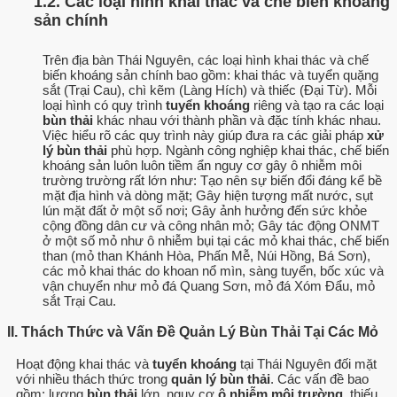
1.2. Các loại hình khai thác và chế biến khoáng
sản chính
Trên địa bàn Thái Nguyên, các loại hình khai thác và chế
biến khoáng sản chính bao gồm: khai thác và tuyển quặng
sắt (Trại Cau), chì kẽm (Làng Hích) và thiếc (Đại Từ). Mỗi
loại hình có quy trình
tuyển khoáng
riêng và tạo ra các loại
bùn thải
khác nhau với thành phần và đặc tính khác nhau.
Việc hiểu rõ các quy trình này giúp đưa ra các giải pháp
xử
lý bùn thải
phù hợp. Ngành công nghiệp khai thác, chế biến
khoáng sản luôn luôn tiềm ẩn nguy cơ gây ô nhiễm môi
trường trường rất lớn như: Tạo nên sự biến đổi đáng kể bề
mặt địa hình và dòng mặt; Gây hiện tượng mất nước, sụt
lún mặt đất ở một số nơi; Gây ảnh hưởng đến sức khỏe
cộng đồng dân cư và công nhân mỏ; Gây tác động ONMT
ở một số mỏ như ô nhiễm bụi tại các mỏ khai thác, chế biến
than (mỏ than Khánh Hòa, Phấn Mễ, Núi Hồng, Bá Sơn),
các mỏ khai thác do khoan nổ mìn, sàng tuyển, bốc xúc và
vận chuyển như mỏ đá Quang Sơn, mỏ đá Xóm Đẩu, mỏ
sắt Trại Cau.
II. Thách Thức và Vấn Đề Quản Lý Bùn Thải Tại Các Mỏ
Hoạt động khai thác và
tuyển khoáng
tại Thái Nguyên đối mặt
với nhiều thách thức trong
quản lý bùn thải
. Các vấn đề bao
gồm: lượng
bùn thải
lớn, nguy cơ
ô nhiễm môi trường
, thiếu