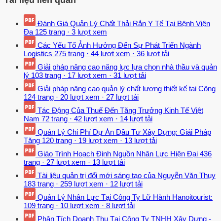
Tài liệu liên quan
Đánh Giá Quản Lý Chất Thải Rắn Y Tế Tại Bệnh Viện
Đa
125 trang
·
3 lượt xem
Các Yếu Tố Ảnh Hưởng Đến Sự Phát Triển Ngành
Logistics
275 trang
·
44 lượt xem
·
36 lượt tải
Giải pháp nâng cao năng lực lựa chọn nhà thầu và quản
lý
103 trang
·
17 lượt xem
·
31 lượt tải
Giải pháp nâng cao quản lý chất lượng thiết kế tại Công
124 trang
·
20 lượt xem
·
27 lượt tải
Tác Động Của Thuế Đến Tăng Trưởng Kinh Tế Việt
Nam
72 trang
·
42 lượt xem
·
14 lượt tải
Quản Lý Chi Phí Dự Án Đầu Tư Xây Dựng: Giải Pháp
Tăng
120 trang
·
19 lượt xem
·
13 lượt tải
Giáo Trình Hoạch Định Nguồn Nhân Lực Hiện Đại
436
trang
·
27 lượt xem
·
13 lượt tải
Tài liệu quản trị đổi mới sáng tạo của Nguyễn Văn Thụy
183 trang
·
259 lượt xem
·
12 lượt tải
Quản Lý Nhân Lực Tại Công Ty Lữ Hành Hanoitourist:
109 trang
·
10 lượt xem
·
8 lượt tải
Phân Tích Doanh Thu Tại Công Ty TNHH Xây Dựng -