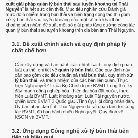
xuất giải pháp quản lý bùn thải sau tuyển khoáng tại Thái
Nguyên
" là hết sức cần thiết. Mục tiêu nghiên cứu Đánh giá
mức độ ô nhiễm trong bùn thải và hiện trạng công tác thu gom
xử lý bùn thải sau tuyển khoáng của một số mỏ khai thác
khoáng sản nhằm đề xuất một số giải pháp tăng cường công tác
quản lý bùn thải sau tuyển khoáng trên địa bàn tỉnh Thái Nguyên.
3.1. Đề xuất chính sách và quy định pháp lý
chặt chẽ hơn
Cần xây dựng và ban hành các chính sách, quy định pháp
luật cụ thể, chi tiết về
quản lý bùn thải
. Các quy định này
cần bao gồm các tiêu chuẩn
xả thải bùn thải
, quy trình
xử
lý bùn thải
, và trách nhiệm của các bên liên quan. Thực
hiện Nghị quyết 41 của Bộ Chính trị về BVMT trong thời kỳ
đẩy mạnh công nghiệp hóa - hiện đại hóa đất nước, thực
hiện Luật BVMT, Luật khoáng sản; Luật Tài nguyên nước,
chiến lược BVMT 2 Quốc gia…Tỉnh ủy, Hội đồng nhân dân,
Ủy ban nhân dân tỉnh Thái Nguyên đã rất quan tâm tới công
tác BVMT, đã ban hành nhiều Nghị quyết, Quy định về
KSON và BVMT.
3.2. Ứng dụng Công nghệ xử lý bùn thải tiên
tiến và hiệu quả