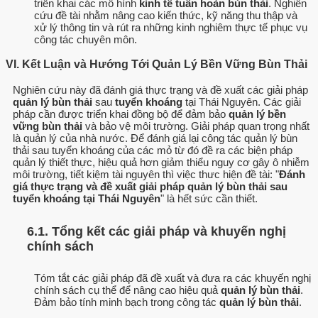
triển khai các mô hình
kinh tế tuần hoàn bùn thải
. Nghiên
cứu đề tài nhằm nâng cao kiến thức, kỹ năng thu thập và
xử lý thông tin và rút ra những kinh nghiêm thực tế phục vụ
công tác chuyên môn.
VI. Kết Luận và Hướng Tới Quản Lý Bền Vững Bùn Thải
Nghiên cứu này đã đánh giá thực trạng và đề xuất các giải pháp
quản lý bùn thải
sau
tuyển khoáng
tại Thái Nguyên. Các giải
pháp cần được triển khai đồng bộ để đảm bảo
quản lý bền
vững
bùn thải
và bảo vệ môi trường. Giải pháp quan trọng nhất
là quản lý của nhà nước. Để đánh giá lại công tác quản lý bùn
thải sau tuyển khoáng của các mỏ từ đó đề ra các biện pháp
quản lý thiết thực, hiệu quả hơn giảm thiểu nguy cơ gây ô nhiễm
môi trường, tiết kiệm tài nguyên thì việc thưc hiện đề tài: "
Đánh
giá thực trạng và đề xuất giải pháp quản lý bùn thải sau
tuyển khoáng tại Thái Nguyên
" là hết sức cần thiết.
6.1. Tổng kết các giải pháp và khuyến nghị
chính sách
Tóm tắt các giải pháp đã đề xuất và đưa ra các khuyến nghị
chính sách cụ thể để nâng cao hiệu quả
quản lý bùn thải
.
Đảm bảo tính minh bạch trong công tác
quản lý bùn thải
.