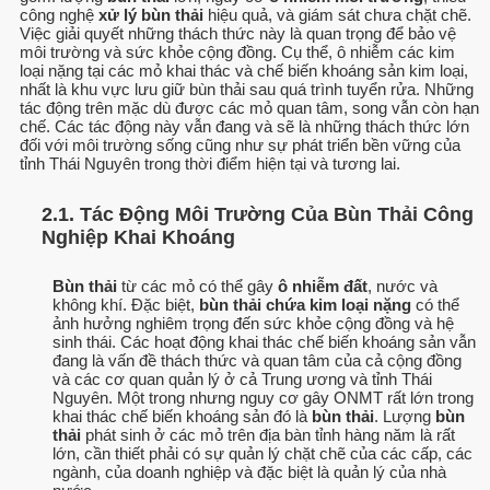
công nghệ
xử lý bùn thải
hiệu quả, và giám sát chưa chặt chẽ.
Việc giải quyết những thách thức này là quan trọng để bảo vệ
môi trường và sức khỏe cộng đồng. Cụ thể, ô nhiễm các kim
loại nặng tại các mỏ khai thác và chế biến khoáng sản kim loại,
nhất là khu vực lưu giữ bùn thải sau quá trình tuyển rửa. Những
tác động trên mặc dù được các mỏ quan tâm, song vẫn còn hạn
chế. Các tác động này vẫn đang và sẽ là những thách thức lớn
đối với môi trường sống cũng như sự phát triển bền vững của
tỉnh Thái Nguyên trong thời điểm hiện tại và tương lai.
2.1. Tác Động Môi Trường Của Bùn Thải Công
Nghiệp Khai Khoáng
Bùn thải
từ các mỏ có thể gây
ô nhiễm đất
, nước và
không khí. Đặc biệt,
bùn thải chứa kim loại nặng
có thể
ảnh hưởng nghiêm trọng đến sức khỏe cộng đồng và hệ
sinh thái. Các hoạt động khai thác chế biến khoáng sản vẫn
đang là vấn đề thách thức và quan tâm của cả cộng đồng
và các cơ quan quản lý ở cả Trung ương và tỉnh Thái
Nguyên. Một trong nhưng nguy cơ gây ONMT rất lớn trong
khai thác chế biến khoáng sản đó là
bùn thải
. Lượng
bùn
thải
phát sinh ở các mỏ trên địa bàn tỉnh hàng năm là rất
lớn, cần thiết phải có sự quản lý chặt chẽ của các cấp, các
ngành, của doanh nghiệp và đặc biệt là quản lý của nhà