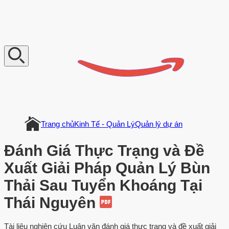
V
n
D
o
c
u
m
e
n
t
Trang chủ
Kinh Tế - Quản Lý
Quản lý dự án
Đánh Giá Thực Trạng và Đề
Xuất Giải Pháp Quản Lý Bùn
Thải Sau Tuyển Khoáng Tại
Thái Nguyên
Tài liệu nghiên cứu Luận văn đánh giá thực trạng và đề xuất giải