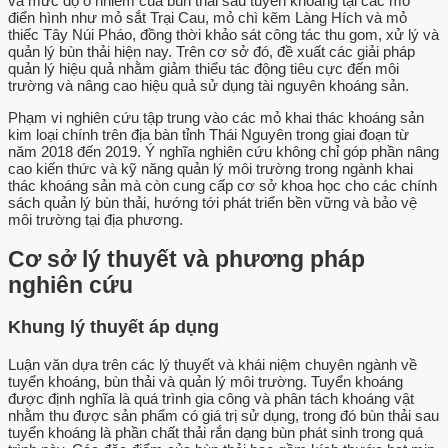
và mức độ ô nhiễm của bùn thải sau tuyển khoáng tại các mỏ
điển hình như mỏ sắt Trại Cau, mỏ chì kẽm Làng Hích và mỏ
thiếc Tây Núi Pháo, đồng thời khảo sát công tác thu gom, xử lý và
quản lý bùn thải hiện nay. Trên cơ sở đó, đề xuất các giải pháp
quản lý hiệu quả nhằm giảm thiểu tác động tiêu cực đến môi
trường và nâng cao hiệu quả sử dụng tài nguyên khoáng sản.
Phạm vi nghiên cứu tập trung vào các mỏ khai thác khoáng sản
kim loại chính trên địa bàn tỉnh Thái Nguyên trong giai đoạn từ
năm 2018 đến 2019. Ý nghĩa nghiên cứu không chỉ góp phần nâng
cao kiến thức và kỹ năng quản lý môi trường trong ngành khai
thác khoáng sản mà còn cung cấp cơ sở khoa học cho các chính
sách quản lý bùn thải, hướng tới phát triển bền vững và bảo vệ
môi trường tại địa phương.
Cơ sở lý thuyết và phương pháp
nghiên cứu
Khung lý thuyết áp dụng
Luận văn dựa trên các lý thuyết và khái niệm chuyên ngành về
tuyển khoáng, bùn thải và quản lý môi trường. Tuyển khoáng
được định nghĩa là quá trình gia công và phân tách khoáng vật
nhằm thu được sản phẩm có giá trị sử dụng, trong đó bùn thải sau
tuyển khoáng là phần chất thải rắn dạng bùn phát sinh trong quá