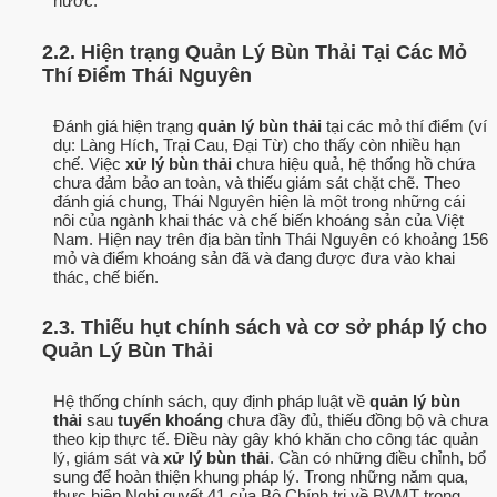
nước.
2.2. Hiện trạng Quản Lý Bùn Thải Tại Các Mỏ
Thí Điểm Thái Nguyên
Đánh giá hiện trạng
quản lý bùn thải
tại các mỏ thí điểm (ví
dụ: Làng Hích, Trại Cau, Đại Từ) cho thấy còn nhiều hạn
chế. Việc
xử lý bùn thải
chưa hiệu quả, hệ thống hồ chứa
chưa đảm bảo an toàn, và thiếu giám sát chặt chẽ. Theo
đánh giá chung, Thái Nguyên hiện là một trong những cái
nôi của ngành khai thác và chế biến khoáng sản của Việt
Nam. Hiện nay trên địa bàn tỉnh Thái Nguyên có khoảng 156
mỏ và điểm khoáng sản đã và đang được đưa vào khai
thác, chế biến.
2.3. Thiếu hụt chính sách và cơ sở pháp lý cho
Quản Lý Bùn Thải
Hệ thống chính sách, quy định pháp luật về
quản lý bùn
thải
sau
tuyển khoáng
chưa đầy đủ, thiếu đồng bộ và chưa
theo kịp thực tế. Điều này gây khó khăn cho công tác quản
lý, giám sát và
xử lý bùn thải
. Cần có những điều chỉnh, bổ
sung để hoàn thiện khung pháp lý. Trong những năm qua,
thực hiện Nghị quyết 41 của Bộ Chính trị về BVMT trong