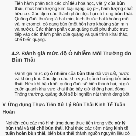
Tiến hành phân tích các chỉ tiêu hóa học, vật lý của
bùn
thải
, như: hàm lượng kim loại nặng, độ pH, hàm lượng chất
hữu cơ. Xác định các thành phần độc hại có trong
bùn thải
.
Quặng đuôi thường là hạt mịn, kích thước hạt khoảng một
vài micromet, có dạng bùn (một hỗn hợp khoáng sản mịn
và nước). Các thành phần của quặng đuôi phụ thuộc trực
tiếp vào các thành phần của quặng và quá trình khai thác,
chế biến quặng.
4.2. Đánh giá mức độ Ô Nhiễm Môi Trường do
Bùn Thải
Đánh giá mức độ
ô nhiễm
của
bùn thải
đối với đất, nước
và không khí. Xác định các khu vực bị ảnh hưởng bởi
bùn
thải
. Nếu khí hậu khô, quặng đuôi sẽ biến thành bụi, bị gió
cuốn quanh khu vực khai thác bây giờ không hoạt động.
Thông thường, quặng đuôi sẽ bị nghiền nát thành dạng bột.
V. Ứng dụng Thực Tiễn Xử Lý Bùn Thải Kinh Tế Tuần
Hoàn
Nghiên cứu các mô hình ứng dụng thực tiễn trong việc
xử lý
bùn thải
và
tái chế bùn thải
. Khai thác các tiềm năng
kinh tế
tuần hoàn bùn thải
, biến
bùn thải
thành nguồn nguyên liệu có