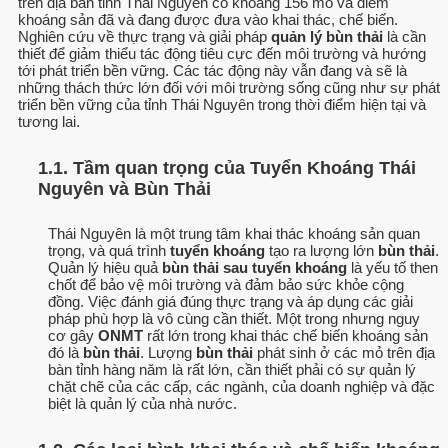
trên địa bàn tỉnh Thái Nguyên có khoảng 156 mỏ và điểm
khoáng sản đã và đang được đưa vào khai thác, chế biến.
Nghiên cứu về thực trạng và giải pháp
quản lý bùn thải
là cần
thiết để giảm thiểu tác động tiêu cực đến môi trường và hướng
tới phát triển bền vững. Các tác động này vẫn đang và sẽ là
những thách thức lớn đối với môi trường sống cũng như sự phát
triển bền vững của tỉnh Thái Nguyên trong thời điểm hiện tại và
tương lai.
1.1. Tầm quan trọng của Tuyển Khoáng Thái
Nguyên và Bùn Thải
Thái Nguyên là một trung tâm khai thác khoáng sản quan
trọng, và quá trình
tuyển khoáng
tạo ra lượng lớn
bùn thải
.
Quản lý hiệu quả
bùn thải sau tuyển khoáng
là yếu tố then
chốt để bảo vệ môi trường và đảm bảo sức khỏe cộng
đồng. Việc đánh giá đúng thực trạng và áp dụng các giải
pháp phù hợp là vô cùng cần thiết. Một trong nhưng nguy
cơ gây
ONMT
rất lớn trong khai thác chế biến khoáng sản
đó là
bùn thải
. Lượng
bùn thải
phát sinh ở các mỏ trên địa
bàn tỉnh hàng năm là rất lớn, cần thiết phải có sự quản lý
chặt chẽ của các cấp, các ngành, của doanh nghiệp và đặc
biệt là quản lý của nhà nước.