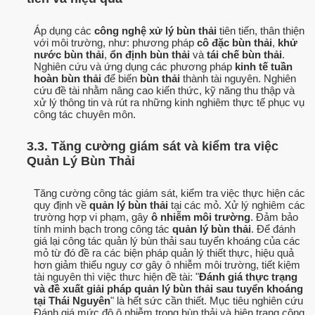
Áp dụng các
công nghệ xử lý bùn thải
tiên tiến, thân thiện
với môi trường, như: phương pháp
cô đặc bùn thải
,
khử
nước bùn thải
,
ổn định bùn thải
và
tái chế bùn thải
.
Nghiên cứu và ứng dụng các phương pháp
kinh tế tuần
hoàn bùn thải
để biến
bùn thải
thành tài nguyên. Nghiên
cứu đề tài nhằm nâng cao kiến thức, kỹ năng thu thập và
xử lý thông tin và rút ra những kinh nghiêm thực tế phục vụ
công tác chuyên môn.
3.3. Tăng cường giám sát và kiểm tra việc
Quản Lý Bùn Thải
Tăng cường công tác giám sát, kiểm tra việc thực hiện các
quy định về
quản lý bùn thải
tại các mỏ. Xử lý nghiêm các
trường hợp vi phạm, gây
ô nhiễm môi trường
. Đảm bảo
tính minh bạch trong công tác
quản lý bùn thải
. Để đánh
giá lại công tác quản lý bùn thải sau tuyển khoáng của các
mỏ từ đó đề ra các biện pháp quản lý thiết thực, hiệu quả
hơn giảm thiểu nguy cơ gây ô nhiễm môi trường, tiết kiệm
tài nguyên thì việc thưc hiện đề tài: "
Đánh giá thực trạng
và đề xuất giải pháp quản lý bùn thải sau tuyển khoáng
tại Thái Nguyên
" là hết sức cần thiết. Mục tiêu nghiên cứu
Đánh giá mức độ ô nhiễm trong bùn thải và hiện trạng công