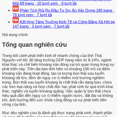
Môi
69 trang
·
10 lượt xem
·
8 lượt tải
Phân Tích Rủi Ro Đầu Tư Dự Án Xây Dựng
185 trang
·
78 lượt xem
·
7 lượt tải
Kết Hợp Tăng Trưởng Kinh Tế và Công Bằng Xã Hội tại
147 trang
·
3 lượt xem
·
7 lượt tải
Nội dung chính
Tổng quan nghiên cứu
Trong bối cảnh phát triển kinh tế nhanh chóng của tỉnh Thái
Nguyên với tốc độ tăng trưởng GDP hàng năm từ 8-14%, ngành
khai thác và chế biến khoáng sản đóng vai trò quan trọng trong sự
phát triển này. Trên địa bàn tỉnh hiện có khoảng 156 mỏ và điểm
khoáng sản đang hoạt động, tạo ra lượng bùn thải sau tuyển
khoáng rất lớn, tiềm ẩn nguy cơ ô nhiễm môi trường nghiêm
trọng. Bùn thải sau tuyển khoáng là chất thải rắn dạng bùn, chứa
các kim loại nặng và hợp chất độc hại, phát sinh từ quá trình khai
thác, nghiền và tuyển khoáng quặng. Việc quản lý bùn thải chưa
hiệu quả dẫn đến nguy cơ ô nhiễm nguồn nước, đất đai và không
khí, ảnh hưởng đến sức khỏe cộng đồng và sự phát triển bền
vững của tỉnh.
Mục tiêu nghiên cứu là đánh giá thực trạng phát sinh, thành phần