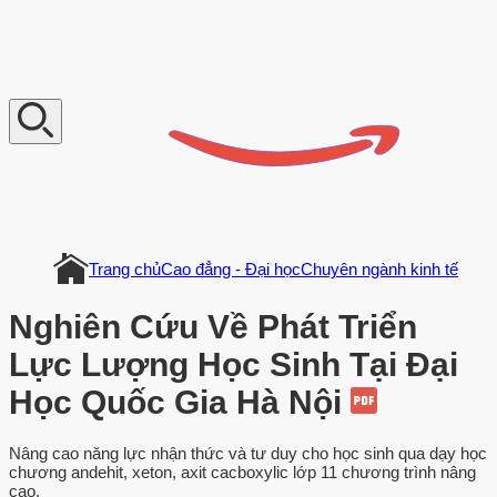
V
n
D
o
c
u
m
e
n
t
Trang chủ
Cao đẳng - Đại học
Chuyên ngành kinh tế
Nghiên Cứu Về Phát Triển
Lực Lượng Học Sinh Tại Đại
Học Quốc Gia Hà Nội
Nâng cao năng lực nhận thức và tư duy cho học sinh qua dạy học
chương andehit, xeton, axit cacboxylic lớp 11 chương trình nâng
cao.