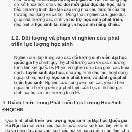
cơ sở khoa học cho việc
đổi mới giáo dục đại học
, đảm
bảo chương trình đào tạo đáp ứng nhu cầu thực tế của thị
trường lao động và xã hội. Đồng thời, nghiên cứu giáo dục
giúp nhà trường xác định và
hỗ trợ học sinh phát triển
,
đặc biệt là
học sinh tài năng
và
học sinh năng khiếu
.
1.2. Đối tượng và phạm vi nghiên cứu phát
triển lực lượng học sinh
Nghiên cứu tập trung vào các đối tượng
sinh viên đại học
quốc gia
hệ chính quy, hệ chất lượng cao và các chương
trình liên kết quốc tế. Phạm vi nghiên cứu bao gồm các khía
cạnh:
tuyển sinh đại học
, chương trình đào tạo, hoạt động
ngoại khóa,
hỗ trợ học sinh phát triển
, và
đánh giá phát
triển học sinh
. Nghiên cứu cũng xem xét các yếu tố bên
ngoài ảnh hưởng đến sự phát triển của học sinh như gia
đình, xã hội và môi trường kinh tế.
II. Thách Thức Trong Phát Triển Lực Lượng Học Sinh
ĐHQGHN
Quá trình
phát triển lực lượng học sinh
tại
Đại học Quốc gia
Hà Nội
đối mặt với nhiều thách thức. Đó là sự khác biệt về trình
độ và năng lực đầu vào, sự thiếu hụt kỹ năng mềm cần thiết cho