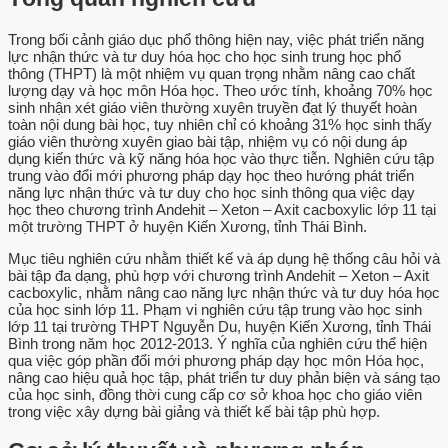
Trong bối cảnh giáo dục phổ thông hiện nay, việc phát triển năng
lực nhận thức và tư duy hóa học cho học sinh trung học phổ
thông (THPT) là một nhiệm vụ quan trọng nhằm nâng cao chất
lượng dạy và học môn Hóa học. Theo ước tính, khoảng 70% học
sinh nhận xét giáo viên thường xuyên truyền đạt lý thuyết hoàn
toàn nội dung bài học, tuy nhiên chỉ có khoảng 31% học sinh thấy
giáo viên thường xuyên giao bài tập, nhiệm vụ có nội dung áp
dụng kiến thức và kỹ năng hóa học vào thực tiễn. Nghiên cứu tập
trung vào đổi mới phương pháp dạy học theo hướng phát triển
năng lực nhận thức và tư duy cho học sinh thông qua việc dạy
học theo chương trình Andehit – Xeton – Axit cacboxylic lớp 11 tại
một trường THPT ở huyện Kiến Xương, tỉnh Thái Bình.
Mục tiêu nghiên cứu nhằm thiết kế và áp dụng hệ thống câu hỏi và
bài tập đa dạng, phù hợp với chương trình Andehit – Xeton – Axit
cacboxylic, nhằm nâng cao năng lực nhận thức và tư duy hóa học
của học sinh lớp 11. Phạm vi nghiên cứu tập trung vào học sinh
lớp 11 tại trường THPT Nguyễn Du, huyện Kiến Xương, tỉnh Thái
Bình trong năm học 2012-2013. Ý nghĩa của nghiên cứu thể hiện
qua việc góp phần đổi mới phương pháp dạy học môn Hóa học,
nâng cao hiệu quả học tập, phát triển tư duy phản biện và sáng tạo
của học sinh, đồng thời cung cấp cơ sở khoa học cho giáo viên
trong việc xây dựng bài giảng và thiết kế bài tập phù hợp.