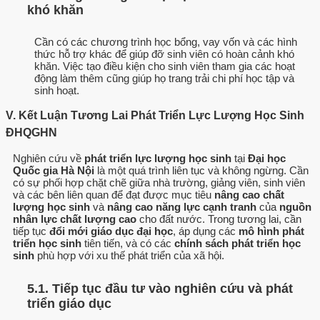
khó khăn
Cần có các chương trình học bổng, vay vốn và các hình
thức hỗ trợ khác để giúp đỡ sinh viên có hoàn cảnh khó
khăn. Việc tạo điều kiện cho sinh viên tham gia các hoạt
động làm thêm cũng giúp họ trang trải chi phí học tập và
sinh hoạt.
V. Kết Luận Tương Lai Phát Triển Lực Lượng Học Sinh
ĐHQGHN
Nghiên cứu về
phát triển lực lượng học sinh
tại
Đại học
Quốc gia Hà Nội
là một quá trình liên tục và không ngừng. Cần
có sự phối hợp chặt chẽ giữa nhà trường, giảng viên, sinh viên
và các bên liên quan để đạt được mục tiêu
nâng cao chất
lượng học sinh
và
nâng cao năng lực cạnh tranh
của
nguồn
nhân lực chất lượng cao
cho đất nước. Trong tương lai, cần
tiếp tục
đổi mới giáo dục đại học
, áp dụng các
mô hình phát
triển học sinh
tiên tiến, và có các
chính sách phát triển học
sinh
phù hợp với xu thế phát triển của xã hội.
5.1. Tiếp tục đầu tư vào nghiên cứu và phát
triển giáo dục