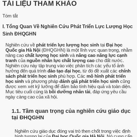
TÀI LIỆU THAM KHẢO
Tóm tắt
I. Tổng Quan Về Nghiên Cứu Phát Triển Lực Lượng Học
Sinh ĐHQGHN
Nghiên cứu về
phát triển lực lượng học sinh
tại
Đại học
Quốc gia Hà Nội
(ĐHQGHN) là một lĩnh vực quan trọng, nhằm
nâng cao
chất lượng học sinh
và
nâng cao năng lực cạnh
tranh
của
nguồn nhân lực chất lượng cao
cho đất nước.
Nghiên cứu này tập trung vào việc phân tích các yếu tố ảnh
hưởng đến quá trình
đào tạo đại học
, từ đó đề xuất các
chính
sách phát triển học sinh
phù hợp. Các
mô hình phát triển
học sinh
và phương pháp
đánh giá phát triển học sinh
cũng
được xem xét kỹ lưỡng để đảm bảo tính hiệu quả và toàn diện.
Mục tiêu cuối cùng là
bồi dưỡng nhân tài
, đáp ứng yêu cầu
ngày càng cao của xã hội.
1.1. Tầm quan trọng của nghiên cứu giáo dục
tại ĐHQGHN
Nghiên cứu giáo dục đóng vai trò then chốt trong việc định
hình tương lai của
Đại học Quốc gia Hà Nội
. Nó cung cấp