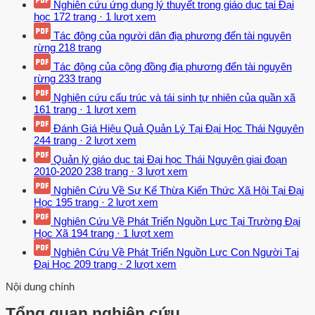
Nghiên cứu ứng dụng lý thuyết trong giáo dục tại Đại
học
172 trang
·
1 lượt xem
Tác động của người dân địa phương đến tài nguyên
rừng
218 trang
Tác động của cộng đồng địa phương đến tài nguyên
rừng
233 trang
Nghiên cứu cấu trúc và tái sinh tự nhiên của quần xã
161 trang
·
1 lượt xem
Đánh Giá Hiệu Quả Quản Lý Tại Đại Học Thái Nguyên
244 trang
·
2 lượt xem
Quản lý giáo dục tại Đại học Thái Nguyên giai đoạn
2010-2020
238 trang
·
3 lượt xem
Nghiên Cứu Về Sự Kế Thừa Kiến Thức Xã Hội Tại Đại
Học
195 trang
·
2 lượt xem
Nghiên Cứu Về Phát Triển Nguồn Lực Tại Trường Đại
Học Xã
194 trang
·
1 lượt xem
Nghiên Cứu Về Phát Triển Nguồn Lực Con Người Tại
Đại Học
209 trang
·
2 lượt xem
Nội dung chính
Tổng quan nghiên cứu