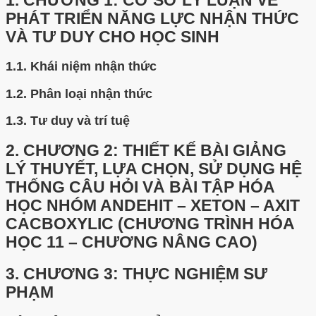
1.
CHƯƠNG 1: CƠ SỞ LÝ LUẬN VỀ
PHÁT TRIỂN NĂNG LỰC NHẬN THỨC
VÀ TƯ DUY CHO HỌC SINH
1.1.
Khái niệm nhận thức
1.2.
Phân loại nhận thức
1.3.
Tư duy và trí tuệ
2.
CHƯƠNG 2: THIẾT KẾ BÀI GIẢNG
LÝ THUYẾT, LỰA CHỌN, SỬ DỤNG HỆ
THỐNG CÂU HỎI VÀ BÀI TẬP HÓA
HỌC NHÓM ANDEHIT – XETON – AXIT
CACBOXYLIC (CHƯƠNG TRÌNH HÓA
HỌC 11 – CHƯƠNG NÂNG CAO)
3.
CHƯƠNG 3: THỰC NGHIỆM SƯ
PHẠM