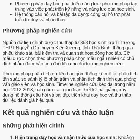
Phương pháp dạy học phát triển năng lực: phương pháp tập
trung vào việc phát triển kỹ năng và năng lực của học sinh.
Hệ thống câu hỏi và bài tập đa dạng: công cụ hỗ trợ phát
triển tư duy và nhận thức.
Phương pháp nghiên cứu
Nguồn dữ liệu chính được thu thập từ 368 học sinh lớp 11 trường
THPT Nguyễn Du, huyện Kiến Xương, tỉnh Thái Bình, thông qua
phiếu khảo sát, bài kiểm tra và quan sát hoạt động học tập. Cỡ
mẫu được chọn theo phương pháp chọn mẫu ngẫu nhiên có chủ
đích nhằm đảm bảo tính đại diện cho đối tượng nghiên cứu.
Phương pháp phân tích dữ liệu bao gồm thống kê mô tả, phân tích
tần suất, so sánh tỷ lệ phần trăm và phân tích định tính qua phỏng
vấn giáo viên và học sinh. Timeline nghiên cứu kéo dài trong năm
học 2012-2013, bao gồm các giai đoạn thiết kế bài giảng, xây
dựng hệ thống câu hỏi và bài tập, triển khai dạy học và thu thập
dữ liệu đánh giá hiệu quả.
Kết quả nghiên cứu và thảo luận
Những phát hiện chính
Hiện trạng dạy học và nhận thức của học sinh:
Khoảng