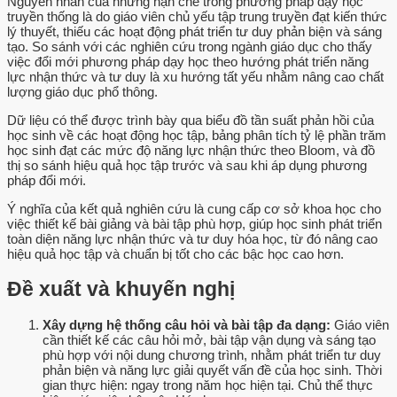
Nguyên nhân của những hạn chế trong phương pháp dạy học
truyền thống là do giáo viên chủ yếu tập trung truyền đạt kiến thức
lý thuyết, thiếu các hoạt động phát triển tư duy phản biện và sáng
tạo. So sánh với các nghiên cứu trong ngành giáo dục cho thấy
việc đổi mới phương pháp dạy học theo hướng phát triển năng
lực nhận thức và tư duy là xu hướng tất yếu nhằm nâng cao chất
lượng giáo dục phổ thông.
Dữ liệu có thể được trình bày qua biểu đồ tần suất phản hồi của
học sinh về các hoạt động học tập, bảng phân tích tỷ lệ phần trăm
học sinh đạt các mức độ năng lực nhận thức theo Bloom, và đồ
thị so sánh hiệu quả học tập trước và sau khi áp dụng phương
pháp đổi mới.
Ý nghĩa của kết quả nghiên cứu là cung cấp cơ sở khoa học cho
việc thiết kế bài giảng và bài tập phù hợp, giúp học sinh phát triển
toàn diện năng lực nhận thức và tư duy hóa học, từ đó nâng cao
hiệu quả học tập và chuẩn bị tốt cho các bậc học cao hơn.
Đề xuất và khuyến nghị
Xây dựng hệ thống câu hỏi và bài tập đa dạng:
Giáo viên
cần thiết kế các câu hỏi mở, bài tập vận dụng và sáng tạo
phù hợp với nội dung chương trình, nhằm phát triển tư duy
phản biện và năng lực giải quyết vấn đề của học sinh. Thời
gian thực hiện: ngay trong năm học hiện tại. Chủ thể thực