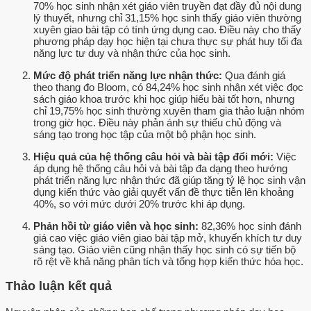
70% học sinh nhận xét giáo viên truyền đạt đầy đủ nội dung
lý thuyết, nhưng chỉ 31,15% học sinh thấy giáo viên thường
xuyên giao bài tập có tính ứng dụng cao. Điều này cho thấy
phương pháp dạy học hiện tại chưa thực sự phát huy tối đa
năng lực tư duy và nhận thức của học sinh.
Mức độ phát triển năng lực nhận thức:
Qua đánh giá
theo thang đo Bloom, có 84,24% học sinh nhận xét việc đọc
sách giáo khoa trước khi học giúp hiểu bài tốt hơn, nhưng
chỉ 19,75% học sinh thường xuyên tham gia thảo luận nhóm
trong giờ học. Điều này phản ánh sự thiếu chủ động và
sáng tạo trong học tập của một bộ phận học sinh.
Hiệu quả của hệ thống câu hỏi và bài tập đổi mới:
Việc
áp dụng hệ thống câu hỏi và bài tập đa dạng theo hướng
phát triển năng lực nhận thức đã giúp tăng tỷ lệ học sinh vận
dụng kiến thức vào giải quyết vấn đề thực tiễn lên khoảng
40%, so với mức dưới 20% trước khi áp dụng.
Phản hồi từ giáo viên và học sinh:
82,36% học sinh đánh
giá cao việc giáo viên giao bài tập mở, khuyến khích tư duy
sáng tạo. Giáo viên cũng nhận thấy học sinh có sự tiến bộ
rõ rệt về khả năng phân tích và tổng hợp kiến thức hóa học.
Thảo luận kết quả