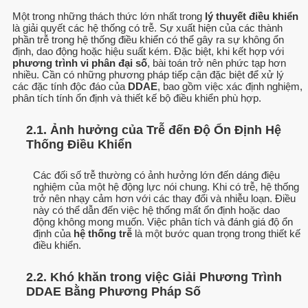
Một trong những thách thức lớn nhất trong
lý thuyết điều khiển
là giải quyết các hệ thống có trễ. Sự xuất hiện của các thành
phần trễ trong hệ thống điều khiển có thể gây ra sự không ổn
định, dao động hoặc hiệu suất kém. Đặc biệt, khi kết hợp với
phương trình vi phân đại số
, bài toán trở nên phức tạp hơn
nhiều. Cần có những phương pháp tiếp cận đặc biệt để xử lý
các đặc tính độc đáo của
DDAE
, bao gồm việc xác định nghiệm,
phân tích tính ổn định và thiết kế bộ điều khiển phù hợp.
2.1. Ảnh hưởng của Trễ đến Độ Ổn Định Hệ
Thống Điều Khiển
Các đối số trễ thường có ảnh hưởng lớn đến dáng điệu
nghiệm của một hệ động lực nói chung. Khi có trễ, hệ thống
trở nên nhạy cảm hơn với các thay đổi và nhiễu loạn. Điều
này có thể dẫn đến việc hệ thống mất ổn định hoặc dao
động không mong muốn. Việc phân tích và đánh giá độ ổn
định của
hệ thống trễ
là một bước quan trọng trong thiết kế
điều khiển.
2.2. Khó khăn trong việc Giải Phương Trình
DDAE Bằng Phương Pháp Số