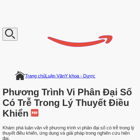
V
n
D
o
c
u
m
e
n
t
Trang chủ
Luận Văn
Y khoa - Dược
Phương Trình Vi Phân Đại Số
Có Trễ Trong Lý Thuyết Điều
Khiển
Khám phá luận văn về phương trình vi phân đại số có trễ trong lý
thuyết điều khiển, ứng dụng và giải pháp trong nghiên cứu hiện
đại.