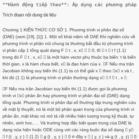
Trích đoạn nội dung tài liệu
Chương 1 KIẾN THỨC CƠ SỞ 1. Phương trình vi phân đại số
(DAE) (xem [19], [1]) 1. Một số khái niệm về DAE Khi nghiên cứu về
phương trình vi phân nói chung ta thường bắt đầu từ phương trình
vi phân cấp 1 tổng quát dạng F  t , x, x   0, t0  t  t f (1.1)
trong đó F  t , x, x  là một hàm vectơ phụ thuộc ba biến: t là biến
thời gian, x là hàm chưa biết, x là đạo hàm của x. F Nếu ma trận
Jacobian không suy biến thì (1.1) ta có thể giải x  theo x x và t ,
khi đó (1.1) là phương trình vi phân thường dạng x  f  t , x .
F Nếu ma trận Jacobian suy biến thì (1.1) được gọi là phương
trình vi x phân ẩn hay phương trình vi phân đại số (DAE) dạng
tổng quát. Phương trình vi phân đại số thường tập trung nghiên cứu
về mặt lý thuyết, nó là một bộ phận quan trọng của phương trình vi
phân ẩn, mặt khác nó mô tả rất nhiều hiện tượng trong kỹ thuật, tự
nhiên, sinh hoc,…. Và trường hợp đặc biệt quan trọng của DAE là
dạng nửa hiện hoặc ODE cùng với các ràng buộc đại số dạng  y
 f (t , y, z )  (1.2)  g (t , y, z )  0 ở đây x  ( y, z ) và g (t , y, z)  0