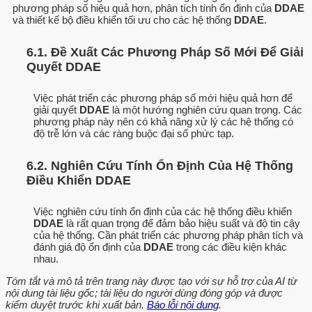
phương pháp số hiệu quả hơn, phân tích tính ổn định của
DDAE
và thiết kế bộ điều khiển tối ưu cho các hệ thống
DDAE
.
6.1. Đề Xuất Các Phương Pháp Số Mới Để Giải
Quyết DDAE
Việc phát triển các phương pháp số mới hiệu quả hơn để
giải quyết
DDAE
là một hướng nghiên cứu quan trọng. Các
phương pháp này nên có khả năng xử lý các hệ thống có
độ trễ lớn và các ràng buộc đại số phức tạp.
6.2. Nghiên Cứu Tính Ổn Định Của Hệ Thống
Điều Khiển DDAE
Việc nghiên cứu tính ổn định của các hệ thống điều khiển
DDAE
là rất quan trọng để đảm bảo hiệu suất và độ tin cậy
của hệ thống. Cần phát triển các phương pháp phân tích và
đánh giá độ ổn định của
DDAE
trong các điều kiện khác
nhau.
Tóm tắt và mô tả trên trang này được tạo với sự hỗ trợ của AI từ
nội dung tài liệu gốc; tài liệu do người dùng đóng góp và được
kiểm duyệt trước khi xuất bản.
Báo lỗi nội dung
.