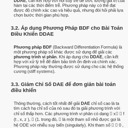
DDAE
, cần kết hợp với nội suy trễ để ước lượng giá trị của
hàm tại các thời điểm trễ. Phương pháp này có thể đạt
được độ chính xác cao và hiệu quả, nhưng đòi hỏi phải lựa
chọn bước thời gian phù hợp.
3.2. Áp dụng Phương Pháp BDF cho Bài Toán
Điều Khiển DDAE
Phương pháp BDF
(Backward Differentiation Formula) là
một phương pháp số khác được sử dụng để giải các
phương trình vi phân
. Khi áp dụng cho
DDAE
, cần kết
hợp với xử lý trễ để đảm bảo tính ổn định và chính xác.
Phương pháp này thường được sử dụng cho các hệ thống
cương (stiff systems).
3.3. Giảm Chỉ Số DAE để đơn giản bài toán
điều khiển
Thông thường, cách tốt nhất để giải
DAE
chỉ số cao là ta
tìm cách hạ chỉ số của nó sau đó ta giải phương trình với
chỉ số thấp hơn. Các phương trình vi phân có dạng  x  f
(t , x, z ),  (1. trong đó,  là một tham số nhỏ được gọi là
hệ ODE với nhiễu suy biến (singularly). Khi tham số   0 ,