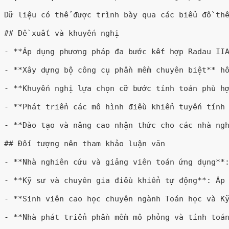
Dữ liệu có thể được trình bày qua các biểu đồ thể
## Đề xuất và khuyến nghị

- **Áp dụng phương pháp đa bước kết hợp Radau IIA
- **Xây dựng bộ công cụ phần mềm chuyên biệt** hỗ
- **Khuyến nghị lựa chọn cỡ bước tính toán phù hợ
- **Phát triển các mô hình điều khiển tuyến tính 
- **Đào tạo và nâng cao nhận thức cho các nhà ngh
## Đối tượng nên tham khảo luận văn

- **Nhà nghiên cứu và giảng viên toán ứng dụng**:
- **Kỹ sư và chuyên gia điều khiển tự động**: Áp 
- **Sinh viên cao học chuyên ngành Toán học và Kỹ
- **Nhà phát triển phần mềm mô phỏng và tính toán