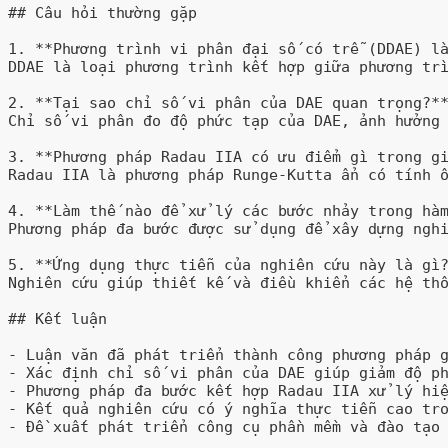
## Câu hỏi thường gặp

1. **Phương trình vi phân đại số có trễ (DDAE) là
DDAE là loại phương trình kết hợp giữa phương trì
2. **Tại sao chỉ số vi phân của DAE quan trọng?**
Chỉ số vi phân đo độ phức tạp của DAE, ảnh hưởng 
3. **Phương pháp Radau IIA có ưu điểm gì trong gi
Radau IIA là phương pháp Runge-Kutta ẩn có tính ổ
4. **Làm thế nào để xử lý các bước nhảy trong hàm
Phương pháp đa bước được sử dụng để xây dựng nghi
5. **Ứng dụng thực tiễn của nghiên cứu này là gì?
Nghiên cứu giúp thiết kế và điều khiển các hệ thố
## Kết luận

- Luận văn đã phát triển thành công phương pháp g
- Xác định chỉ số vi phân của DAE giúp giảm độ ph
- Phương pháp đa bước kết hợp Radau IIA xử lý hiệ
- Kết quả nghiên cứu có ý nghĩa thực tiễn cao tro
- Đề xuất phát triển công cụ phần mềm và đào tạo 