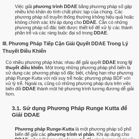
Việc giải
phương trình DDAE
bằng phương pháp số gặp
nhiều khó khăn do tính chất phức tạp của chúng. Các
phương pháp số truyền thống thường không hiệu quả hoặc
không chính xác khi áp dụng cho
DDAE
. Cần có những
phương pháp số đặc biệt được thiết kế để xử lý các thành
phần trễ và các ràng buộc đại số trong
DDAE
.
III. Phương Pháp Tiếp Cận Giải Quyết DDAE Trong Lý
Thuyết Điều Khiển
Có nhiều phương pháp khác nhau để giải quyết
DDAE
trong
lý
thuyết điều khiển
. Một trong những phương pháp phổ biến là
sử dụng các phương pháp số đặc biệt, chẳng hạn như phương
pháp Runge-Kutta với nội suy trễ hoặc phương pháp BDF với
xử lý trễ. Ngoài ra, cũng có những phương pháp dựa trên việc
biến đổi
DDAE
thành một hệ phương trình tương đương dễ giải
hơn.
3.1. Sử dụng Phương Pháp Runge Kutta để
Giải DDAE
Phương pháp Runge-Kutta
là một phương pháp số phổ
biến để giải các
phương trình vi phân
. Khi áp dụng cho