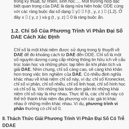
trong kỹ thuật, tự nhiên, sinh học…. Một trường hợp đặc
biệt quan trọng của DAE là dạng nửa hiện hoặc ODE cùng
với các ràng buộc đại số dạng  y  f (t , y, z )  (1.2). Ở
đây x  ( y, z ) và g (t , y, z)  0 là ràng buộc ẩn.
1.2. Chỉ Số Của Phương Trình Vi Phân Đại Số
DAE Cách Xác Định
Chỉ số là một khái niệm được sử dụng trong lý thuyết về
DAE
để đo khoảng cách từ
DAE
đến ODE. Chỉ số là một
số nguyên dương cung cấp những thông tin hữu ích về cấu
trúc toán học và những phức tạp tiềm ẩn khi phân tích và
giải
DAE
. Nhìn chung, chỉ số càng cao, sẽ càng khó khăn
hơn trong việc tìm nghiệm của
DAE
. Có nhiều định nghĩa
khác nhau về khái niệm chỉ số này, ví dụ: chỉ số Kronecker,
chỉ số vi phân, chỉ số nhiễu, chỉ số linh hoạt, chỉ số hình học
và chỉ số lạ. Với những bài toán đơn giản thì những khái
niệm chỉ số này là như nhau. Thực tế là, các chỉ số này có
thể trở thành khái niệm địa phương với các giá trị khác
nhau ở những miền khác nhau. Ví dụ,
phương trình vi
phân
thường có chỉ số 0.
II. Thách Thức Giải Phương Trình Vi Phân Đại Số Có Trễ
DDAE