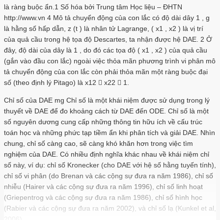
là ràng buộc ẩn.1 Số hóa bởi Trung tâm Học liệu – ĐHTN
http://www.vn 4 Mô tả chuyển động của con lắc có độ dài dây 1 , g
là hằng số hấp dẫn, z (t ) là nhân tử Lagrange, ( x1 , x2 ) là vị trí
của quả cầu trong hệ tọa độ Descartes, ta nhận được hệ DAE. 2 Ở
đây, độ dài của dây là 1 , do đó các tọa độ ( x1 , x2 ) của quả cầu
(gắn vào đầu con lắc) ngoài việc thỏa mãn phương trình vi phân mô
tả chuyển động của con lắc còn phải thỏa mãn một ràng buộc đại
số (theo định lý Pitago) là x12  x22  1.
Chỉ số của DAE mg Chỉ số là một khái niệm được sử dụng trong lý
thuyết về DAE để đo khoảng cách từ DAE đến ODE. Chỉ số là một
số nguyên dương cung cấp những thông tin hữu ích về cấu trúc
toán học và những phức tạp tiềm ẩn khi phân tích và giải DAE. Nhìn
chung, chỉ số càng cao, sẽ càng khó khăn hơn trong việc tìm
nghiệm của DAE. Có nhiều định nghĩa khác nhau về khái niệm chỉ
số này, ví dụ: chỉ số Kronecker (cho DAE với hệ số hằng tuyến tính),
chỉ số vi phân (do Brenan và các cộng sự đưa ra năm 1986), chỉ số
nhiễu (Hairer và các cộng sự đưa ra năm 1996), chỉ số linh hoạt
(Griepentrog và các cộng sự đưa ra năm 1986), chỉ số hình học
(Rabier và các cộng sự đưa ra năm 2002), và chỉ số lạ (Kunkel et al,
2006).