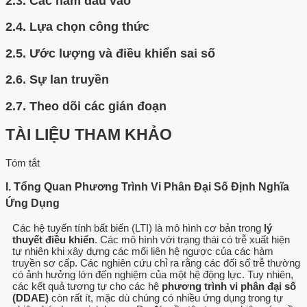
2.3.
Các hàm đầu vào
2.4.
Lựa chọn công thức
2.5.
Ước lượng và điều khiển sai số
2.6.
Sự lan truyền
2.7.
Theo dõi các gián đoạn
TÀI LIỆU THAM KHẢO
Tóm tắt
I. Tổng Quan Phương Trình Vi Phân Đại Số Định Nghĩa
Ứng Dụng
Các hệ tuyến tính bất biến (LTI) là mô hình cơ bản trong
lý
thuyết điều khiển
. Các mô hình với trạng thái có trễ xuất hiện
tự nhiên khi xây dựng các mối liên hệ ngược của các hàm
truyền sơ cấp. Các nghiên cứu chỉ ra rằng các đối số trễ thường
có ảnh hưởng lớn đến nghiệm của một hệ động lực. Tuy nhiên,
các kết quả tương tự cho các hệ
phương trình vi phân đại số
(DDAE)
còn rất ít, mặc dù chúng có nhiều ứng dụng trong tự