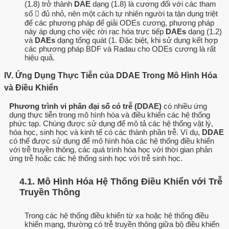
(1.8) trở thành
DAE
dạng (1.8) là cương đối với các tham
số  đủ nhỏ, nên một cách tự nhiên người ta tận dụng triệt
để các phương pháp để giải ODEs cương, phương pháp
này áp dụng cho việc rời rạc hóa trực tiếp
DAEs
dạng (1.2)
và
DAEs
dạng tổng quát (1. Đặc biệt, khi sử dụng kết hợp
các phương pháp BDF và Radau cho ODEs cương là rất
hiệu quả.
IV. Ứng Dụng Thực Tiễn của DDAE Trong Mô Hình Hóa
và Điều Khiển
Phương trình vi phân đại số có trễ (DDAE)
có nhiều ứng
dụng thực tiễn trong mô hình hóa và điều khiển các hệ thống
phức tạp. Chúng được sử dụng để mô tả các hệ thống vật lý,
hóa học, sinh học và kinh tế có các thành phần trễ. Ví dụ,
DDAE
có thể được sử dụng để mô hình hóa các hệ thống điều khiển
với trễ truyền thông, các quá trình hóa học với thời gian phản
ứng trễ hoặc các hệ thống sinh học với trễ sinh học.
4.1. Mô Hình Hóa Hệ Thống Điều Khiển với Trễ
Truyền Thông
Trong các hệ thống điều khiển từ xa hoặc hệ thống điều
khiển mạng, thường có trễ truyền thông giữa bộ điều khiển