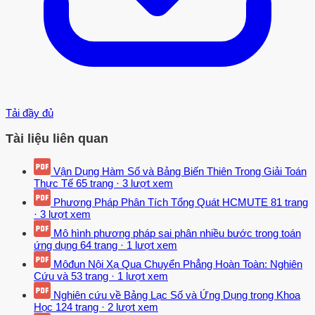
Tải đầy đủ
Tài liệu liên quan
Vận Dụng Hàm Số và Bảng Biến Thiên Trong Giải Toán
Thực Tế
65 trang
·
3 lượt xem
Phương Pháp Phân Tích Tổng Quát HCMUTE
81 trang
·
3 lượt xem
Mô hình phương pháp sai phân nhiều bước trong toán
ứng dụng
64 trang
·
1 lượt xem
Môđun Nội Xạ Qua Chuyển Phẳng Hoàn Toàn: Nghiên
Cứu và
53 trang
·
1 lượt xem
Nghiên cứu về Bảng Lạc Số và Ứng Dụng trong Khoa
Học
124 trang
·
2 lượt xem