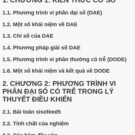
1.
CHƯƠNG 1: KIẾN THỨC CƠ SỞ
1.1.
Phương trình vi phân đại số (DAE)
1.2.
Một số khái niệm về DAE
1.3.
Chỉ số của DAE
1.4.
Phương pháp giải số DAE
1.5.
Phương trình vi phân thường có trễ (DODE)
1.6.
Một số khái niệm và kết quả về DODE
2.
CHƯƠNG 2: PHƯƠNG TRÌNH VI
PHÂN ĐẠI SỐ CÓ TRỄ TRONG LÝ
THUYẾT ĐIỀU KHIỂN
2.1.
Bài toán sisofeed5
2.2.
Tính chất của nghiệm