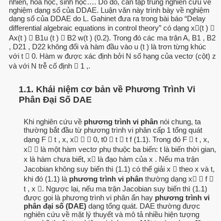
nhiên, hóa học, sinh học…. Do đó, cần tập trung nghiên cứu về
nghiệm dạng số của DDAE. Luận văn này trình bày về nghiệm
dạng số của DDAE do L. Gahinet đưa ra trong bài báo “Delay
differential algebraic equations in control theory” có dạng x(t ) 
Ax(t )  B1u (t )  B2 w(t ) (0.2). Trong đó các ma trận A, B1 , B2
, D21 , D22 không đổi và hàm đầu vào u (t ) là trơn từng khúc
với t  0. Hàm w được xác định bởi N số hạng của vectơ (cột) z
và với N trễ cố định  1 ,.
1.1. Khái niệm cơ bản về Phương Trình Vi
Phân Đại Số DAE
Khi nghiên cứu về
phương trình vi phân
nói chung, ta
thường bắt đầu từ phương trình vi phân cấp 1 tổng quát
dạng F  t , x, x   0, t0  t  t f (1.1). Trong đó F  t , x,
x  là một hàm vectơ phụ thuộc ba biến: t là biến thời gian,
x là hàm chưa biết, x là đạo hàm của x . Nếu ma trận
Jacobian không suy biến thì (1.1) có thể giải x  theo x và t,
khi đó (1.1) là
phương trình vi phân
thường dạng x  f 
t , x . Ngược lại, nếu ma trận Jacobian suy biến thì (1.1)
được gọi là phương trình vi phân ẩn hay
phương trình vi
phân đại số (DAE)
dạng tổng quát. DAE thường được
nghiên cứu về mặt lý thuyết và mô tả nhiều hiện tượng