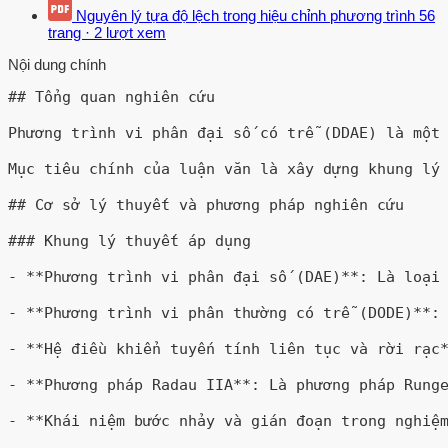
Nguyên lý tựa độ lệch trong hiệu chỉnh phương trình
56
trang
·
2 lượt xem
Nội dung chính
## Tổng quan nghiên cứu

Phương trình vi phân đại số có trễ (DDAE) là một
Mục tiêu chính của luận văn là xây dựng khung lý
## Cơ sở lý thuyết và phương pháp nghiên cứu

### Khung lý thuyết áp dụng

- **Phương trình vi phân đại số (DAE)**: Là loại 
- **Phương trình vi phân thường có trễ (DODE)**: 
- **Hệ điều khiển tuyến tính liên tục và rời rạc*
- **Phương pháp Radau IIA**: Là phương pháp Runge
- **Khái niệm bước nhảy và gián đoạn trong nghiệm