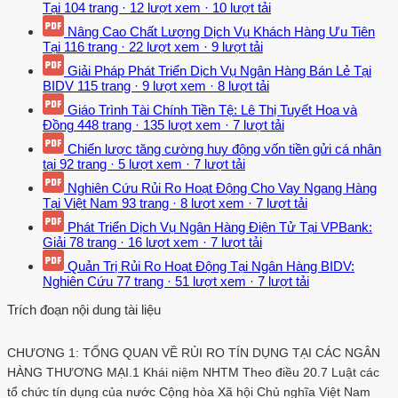
Tại
104 trang
·
12 lượt xem
·
10 lượt tải
Nâng Cao Chất Lượng Dịch Vụ Khách Hàng Ưu Tiên
Tại
116 trang
·
22 lượt xem
·
9 lượt tải
Giải Pháp Phát Triển Dịch Vụ Ngân Hàng Bán Lẻ Tại
BIDV
115 trang
·
9 lượt xem
·
8 lượt tải
Giáo Trình Tài Chính Tiền Tệ: Lê Thị Tuyết Hoa và
Đồng
448 trang
·
135 lượt xem
·
7 lượt tải
Chiến lược tăng cường huy động vốn tiền gửi cá nhân
tại
92 trang
·
5 lượt xem
·
7 lượt tải
Nghiên Cứu Rủi Ro Hoạt Động Cho Vay Ngang Hàng
Tại Việt Nam
93 trang
·
8 lượt xem
·
7 lượt tải
Phát Triển Dịch Vụ Ngân Hàng Điện Tử Tại VPBank:
Giải
78 trang
·
16 lượt xem
·
7 lượt tải
Quản Trị Rủi Ro Hoạt Động Tại Ngân Hàng BIDV:
Nghiên Cứu
77 trang
·
51 lượt xem
·
7 lượt tải
Trích đoạn nội dung tài liệu
CHƯƠNG 1: TỔNG QUAN VỀ RỦI RO TÍN DỤNG TẠI CÁC NGÂN
HÀNG THƯƠNG MẠI.1 Khái niệm NHTM Theo điều 20.7 Luật các
tổ chức tín dụng của nước Cộng hòa Xã hội Chủ nghĩa Việt Nam