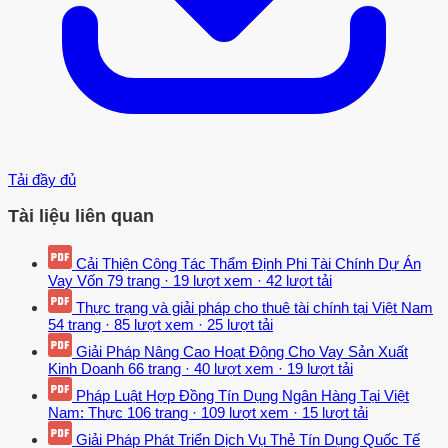
Tải đầy đủ
Tài liệu liên quan
Cải Thiện Công Tác Thẩm Định Phi Tài Chính Dự Án
Vay Vốn
79 trang
·
19 lượt xem
·
42 lượt tải
Thực trạng và giải pháp cho thuê tài chính tại Việt Nam
54 trang
·
85 lượt xem
·
25 lượt tải
Giải Pháp Nâng Cao Hoạt Động Cho Vay Sản Xuất
Kinh Doanh
66 trang
·
40 lượt xem
·
19 lượt tải
Pháp Luật Hợp Đồng Tín Dụng Ngân Hàng Tại Việt
Nam: Thực
106 trang
·
109 lượt xem
·
15 lượt tải
Giải Pháp Phát Triển Dịch Vụ Thẻ Tín Dụng Quốc Tế