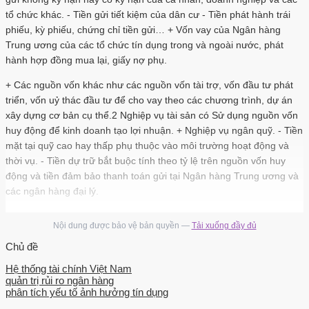
tổ chức khác. - Tiền gửi tiết kiệm của dân cư - Tiền phát hành trái
phiếu, kỳ phiếu, chứng chỉ tiền gửi… + Vốn vay của Ngân hàng
Trung ương của các tổ chức tín dụng trong và ngoài nước, phát
hành hợp đồng mua lại, giấy nợ phụ.
+ Các nguồn vốn khác như các nguồn vốn tài trợ, vốn đầu tư phát
triển, vốn uỷ thác đầu tư để cho vay theo các chương trình, dự án
xây dựng cơ bản cụ thể.2 Nghiệp vụ tài sản có Sử dụng nguồn vốn
huy động để kinh doanh tạo lợi nhuận. + Nghiệp vụ ngân quỹ. - Tiền
mặt tại quỹ cao hay thấp phụ thuộc vào môi trường hoạt động và
thời vụ. - Tiền dự trữ bắt buộc tính theo tỷ lệ trên nguồn vốn huy
động và tiền đảm bảo thanh toán gửi tại Ngân hàng Trung ương và
các ngân hàng đại lý.
+ Nghiệp vụ cho vay và đầu tư rất đa dạng, mang lại lợi nhuận chủ
Nội dung được bảo vệ bản quyền —
Tải xuống đầy đủ
yếu cho ngân hàng và có tỷ lệ sinh lợi cao nhất, gồm có: tín dụng
ứng trước, thấu chi, chiết khấu, bao thanh toán, cho thuê tài chính,
Chủ đề
đầu tư góp vốn liên doanh… 1.3 Nghiệp vụ trung gian Phục vụ theo
Hệ thống tài chính Việt Nam
sự ủy thác của khách hàng như thanh toán, thu hộ, môi giới chứng
quản trị rủi ro ngân hàng
khoán, ủy thác…. Giữa 3 nhóm nghiệp vụ này có một mối liên hệ
phân tích yếu tố ảnh hưởng tín dụng
gắn bó qua lại, thúc đẩy nhau cùng phát triển.3 Rủi ro tín dụng: 1.1