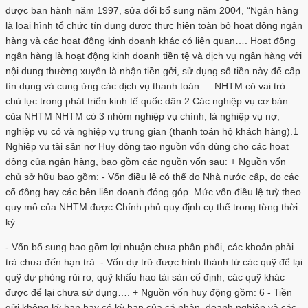
được ban hành năm 1997, sửa đổi bổ sung năm 2004, “Ngân hàng
là loại hình tổ chức tín dụng được thực hiện toàn bộ hoạt động ngân
hàng và các hoạt động kinh doanh khác có liên quan…. Hoạt động
ngân hàng là hoạt động kinh doanh tiền tệ và dịch vụ ngân hàng với
nội dung thường xuyên là nhận tiền gởi, sử dụng số tiền này để cấp
tín dụng và cung ứng các dịch vụ thanh toán…. NHTM có vai trò
chủ lực trong phát triển kinh tế quốc dân.2 Các nghiệp vụ cơ bản
của NHTM NHTM có 3 nhóm nghiệp vụ chính, là nghiệp vụ nợ,
nghiệp vụ có và nghiệp vụ trung gian (thanh toán hộ khách hàng).1
Nghiệp vụ tài sản nợ Huy động tạo nguồn vốn dùng cho các hoạt
động của ngân hàng, bao gồm các nguồn vốn sau: + Nguồn vốn
chủ sở hữu bao gồm: - Vốn điều lệ có thể do Nhà nước cấp, do các
cổ đông hay các bên liên doanh đóng góp. Mức vốn điều lệ tuỳ theo
quy mô của NHTM được Chính phủ quy định cụ thể trong từng thời
kỳ.
- Vốn bổ sung bao gồm lợi nhuận chưa phân phối, các khoản phải
trả chưa đến hạn trả. - Vốn dự trữ được hình thành từ các quỹ để lại
quỹ dự phòng rủi ro, quỹ khấu hao tài sản cố định, các quỹ khác
được để lại chưa sử dụng…. + Nguồn vốn huy động gồm: 6 - Tiền
gửi không kỳ hạn hay có kỳ hạn của cá nhân, doanh nghiệp và các