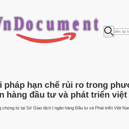
V
n
D
o
c
u
m
e
n
t
i pháp hạn chế rủi ro trong ph
ân hàng đầu tư và phát triển việ
ng chứng từ tại Sở Giao dịch I ngân hàng Đầu tư và Phát triển Việt Na