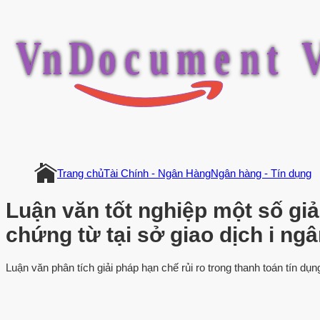
V
n
D
o
c
u
m
e
n
t
Trang chủ
Tài Chính - Ngân Hàng
Ngân hàng - Tín dụng
Luận văn tốt nghiệp một số giả
chứng từ tại sở giao dịch i ng
Luận văn phân tích giải pháp hạn chế rủi ro trong thanh toán tín dụ