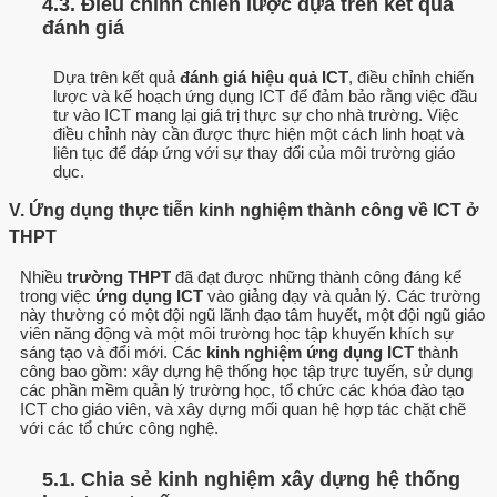
4.3. Điều chỉnh chiến lược dựa trên kết quả
đánh giá
Dựa trên kết quả
đánh giá hiệu quả ICT
, điều chỉnh chiến
lược và kế hoạch ứng dụng ICT để đảm bảo rằng việc đầu
tư vào ICT mang lại giá trị thực sự cho nhà trường. Việc
điều chỉnh này cần được thực hiện một cách linh hoạt và
liên tục để đáp ứng với sự thay đổi của môi trường giáo
dục.
V. Ứng dụng thực tiễn kinh nghiệm thành công về ICT ở
THPT
Nhiều
trường THPT
đã đạt được những thành công đáng kể
trong việc
ứng dụng ICT
vào giảng dạy và quản lý. Các trường
này thường có một đội ngũ lãnh đạo tâm huyết, một đội ngũ giáo
viên năng động và một môi trường học tập khuyến khích sự
sáng tạo và đổi mới. Các
kinh nghiệm ứng dụng ICT
thành
công bao gồm: xây dựng hệ thống học tập trực tuyến, sử dụng
các phần mềm quản lý trường học, tổ chức các khóa đào tạo
ICT cho giáo viên, và xây dựng mối quan hệ hợp tác chặt chẽ
với các tổ chức công nghệ.
5.1. Chia sẻ kinh nghiệm xây dựng hệ thống