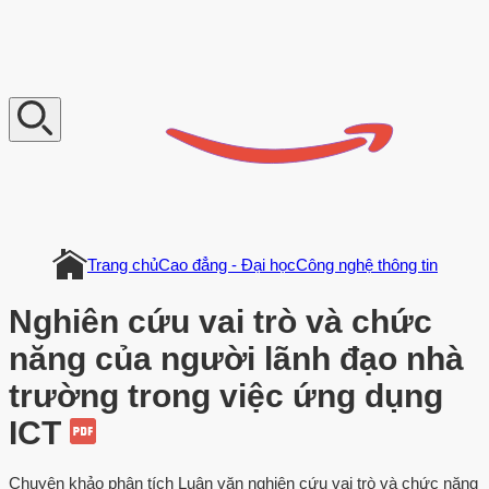
V
n
D
o
c
u
m
e
n
t
Trang chủ
Cao đẳng - Đại học
Công nghệ thông tin
Nghiên cứu vai trò và chức
năng của người lãnh đạo nhà
trường trong việc ứng dụng
ICT
Chuyên khảo phân tích Luận văn nghiên cứu vai trò và chức năng