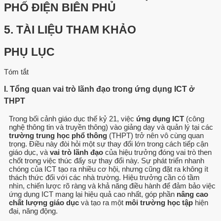
PHỐ ĐIỆN BIÊN PHỦ
5.
TÀI LIỆU THAM KHẢO
PHỤ LỤC
Tóm tắt
I. Tổng quan vai trò lãnh đạo trong ứng dụng ICT ở
THPT
Trong bối cảnh giáo dục thế kỷ 21, việc
ứng dụng ICT
(công
nghệ thông tin và truyền thông) vào giảng dạy và quản lý tại các
trường trung học phổ thông
(THPT) trở nên vô cùng quan
trọng. Điều này đòi hỏi một sự thay đổi lớn trong cách tiếp cận
giáo dục, và
vai trò lãnh đạo
của hiệu trưởng đóng vai trò then
chốt trong việc thúc đẩy sự thay đổi này. Sự phát triển nhanh
chóng của ICT tạo ra nhiều cơ hội, nhưng cũng đặt ra không ít
thách thức đối với các nhà trường. Hiệu trưởng cần có tầm
nhìn, chiến lược rõ ràng và khả năng điều hành để đảm bảo việc
ứng dụng ICT mang lại hiệu quả cao nhất, góp phần
nâng cao
chất lượng giáo dục
và tạo ra một
môi trường học tập
hiện
đại, năng động.