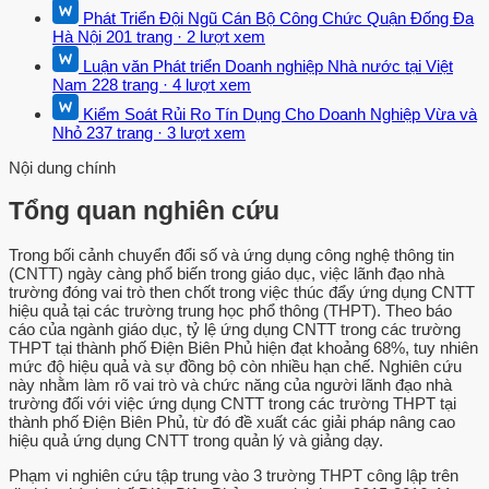
Phát Triển Đội Ngũ Cán Bộ Công Chức Quận Đống Đa
Hà Nội
201 trang
·
2 lượt xem
Luận văn Phát triển Doanh nghiệp Nhà nước tại Việt
Nam
228 trang
·
4 lượt xem
Kiểm Soát Rủi Ro Tín Dụng Cho Doanh Nghiệp Vừa và
Nhỏ
237 trang
·
3 lượt xem
Nội dung chính
Tổng quan nghiên cứu
Trong bối cảnh chuyển đổi số và ứng dụng công nghệ thông tin
(CNTT) ngày càng phổ biến trong giáo dục, việc lãnh đạo nhà
trường đóng vai trò then chốt trong việc thúc đẩy ứng dụng CNTT
hiệu quả tại các trường trung học phổ thông (THPT). Theo báo
cáo của ngành giáo dục, tỷ lệ ứng dụng CNTT trong các trường
THPT tại thành phố Điện Biên Phủ hiện đạt khoảng 68%, tuy nhiên
mức độ hiệu quả và sự đồng bộ còn nhiều hạn chế. Nghiên cứu
này nhằm làm rõ vai trò và chức năng của người lãnh đạo nhà
trường đối với việc ứng dụng CNTT trong các trường THPT tại
thành phố Điện Biên Phủ, từ đó đề xuất các giải pháp nâng cao
hiệu quả ứng dụng CNTT trong quản lý và giảng dạy.
Phạm vi nghiên cứu tập trung vào 3 trường THPT công lập trên