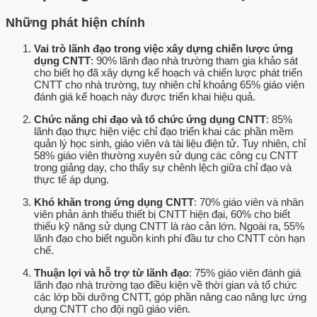
Những phát hiện chính
Vai trò lãnh đạo trong việc xây dựng chiến lược ứng
dụng CNTT
: 90% lãnh đạo nhà trường tham gia khảo sát
cho biết họ đã xây dựng kế hoạch và chiến lược phát triển
CNTT cho nhà trường, tuy nhiên chỉ khoảng 65% giáo viên
đánh giá kế hoạch này được triển khai hiệu quả.
Chức năng chỉ đạo và tổ chức ứng dụng CNTT
: 85%
lãnh đạo thực hiện việc chỉ đạo triển khai các phần mềm
quản lý học sinh, giáo viên và tài liệu điện tử. Tuy nhiên, chỉ
58% giáo viên thường xuyên sử dụng các công cụ CNTT
trong giảng dạy, cho thấy sự chênh lệch giữa chỉ đạo và
thực tế áp dụng.
Khó khăn trong ứng dụng CNTT
: 70% giáo viên và nhân
viên phản ánh thiếu thiết bị CNTT hiện đại, 60% cho biết
thiếu kỹ năng sử dụng CNTT là rào cản lớn. Ngoài ra, 55%
lãnh đạo cho biết nguồn kinh phí đầu tư cho CNTT còn hạn
chế.
Thuận lợi và hỗ trợ từ lãnh đạo
: 75% giáo viên đánh giá
lãnh đạo nhà trường tạo điều kiện về thời gian và tổ chức
các lớp bồi dưỡng CNTT, góp phần nâng cao năng lực ứng
dụng CNTT cho đội ngũ giáo viên.