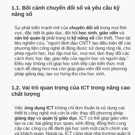
1.1. Bối cảnh chuyển đổi số và yêu cầu kỹ
năng số
Sự phát triển mạnh mẽ của
chuyển đổi số
trong mọi lĩnh
vực, đặc biệt là giáo dục, đòi hỏi
học sinh
,
giáo viên
và
cán bộ quản lý
phải trang bị
kỹ năng số
cần thiết. Theo tài
liệu nghiên cứu, "người lãnh đạo CNTT tạo điều kiện để các
phương tiện công nghệ di động được sử dụng rộng rãi, cho
phép người học, học tập mọi lúc, mọi nơi, làm thay đổi các
cách thức học tập, giao tiếp của người học và người dạy."
Điều này không chỉ giúp học sinh tiếp cận kiến thức một
cách dễ dàng hơn mà còn giúp giáo viên đổi mới phương
pháp giảng dạy, tạo sự hứng thú cho học sinh.
1.2. Vai trò quan trọng của ICT trong nâng cao
chất lượng
Việc
ứng dụng ICT
không chỉ đơn thuần là sử dụng các
thiết bị công nghệ mà còn là việc thay đổi phương pháp
giảng dạy
và
quản lý giáo dục
. ICT có thể giúp giáo viên
tạo ra các bài giảng trực quan, sinh động, đồng thời cung
cấp các công cụ để đánh giá học sinh một cách chính xác
và khách quan. Ngoài ra, ICT cũng giúp nhà trường quản lý