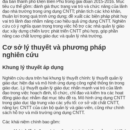
địa bàn thành phố Điện Biên Phủ trong giai đoạn 2015-2016. Mục
tiêu cụ thể gồm: đánh giá thực trạng vai trò và chức năng của lãnh
đạo nhà trường trong ứng dụng CNTT; phân tích các khó khăn,
thuận lợi trong quá trình ứng dụng; đề xuất các biện pháp phát huy
vai trò lãnh đạo nhằm nâng cao hiệu quả ứng dụng CNTT. Nghiên
cứu có ý nghĩa quan trọng trong việc hỗ trợ các nhà quản lý giáo
dục xây dựng chiến lược phát triển CNTT phù hợp, góp phần
nâng cao chất lượng giáo dục và quản lý nhà trường.
Cơ sở lý thuyết và phương pháp
nghiên cứu
Khung lý thuyết áp dụng
Nghiên cứu dựa trên hai khung lý thuyết chính: lý thuyết quản lý
giáo dục hiện đại và mô hình ứng dụng công nghệ thông tin trong
giáo dục. Lý thuyết quản lý giáo dục nhấn mạnh vai trò của lãnh
đạo trong việc hoạch định, tổ chức, chỉ đạo và kiểm tra các hoạt
động giáo dục nhằm đạt mục tiêu đề ra. Mô hình ứng dụng CNTT
trong giáo dục tập trung vào các yếu tố: cơ sở vật chất CNTT,
năng lực CNTT của cán bộ quản lý và giáo viên, cũng như chính
sách hỗ trợ và môi trường ứng dụng CNTT.
Các khái niệm chính bao gồm: