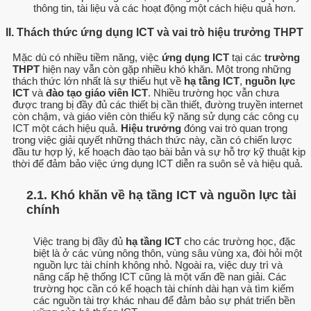
thông tin, tài liệu và các hoạt động một cách hiệu quả hơn.
II. Thách thức ứng dụng ICT và vai trò hiệu trưởng THPT
Mặc dù có nhiều tiềm năng, việc
ứng dụng ICT
tại các
trường
THPT
hiện nay vẫn còn gặp nhiều khó khăn. Một trong những
thách thức lớn nhất là sự thiếu hụt về
hạ tầng ICT
,
nguồn lực
ICT
và
đào tạo giáo viên ICT
. Nhiều trường học vẫn chưa
được trang bị đầy đủ các thiết bị cần thiết, đường truyền internet
còn chậm, và giáo viên còn thiếu kỹ năng sử dụng các công cụ
ICT một cách hiệu quả.
Hiệu trưởng
đóng vai trò quan trọng
trong việc giải quyết những thách thức này, cần có chiến lược
đầu tư hợp lý, kế hoạch đào tạo bài bản và sự hỗ trợ kỹ thuật kịp
thời để đảm bảo việc ứng dụng ICT diễn ra suôn sẻ và hiệu quả.
2.1. Khó khăn về hạ tầng ICT và nguồn lực tài
chính
Việc trang bị đầy đủ
hạ tầng ICT
cho các trường học, đặc
biệt là ở các vùng nông thôn, vùng sâu vùng xa, đòi hỏi một
nguồn lực tài chính không nhỏ. Ngoài ra, việc duy trì và
nâng cấp hệ thống ICT cũng là một vấn đề nan giải. Các
trường học cần có kế hoạch tài chính dài hạn và tìm kiếm
các nguồn tài trợ khác nhau để đảm bảo sự phát triển bền