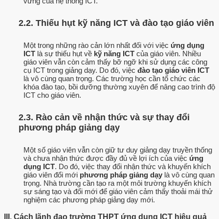
vững của hệ thống ICT.
2.2. Thiếu hụt kỹ năng ICT và đào tạo giáo viên
Một trong những rào cản lớn nhất đối với việc
ứng dụng
ICT
là sự thiếu hụt về
kỹ năng ICT
của giáo viên. Nhiều
giáo viên vẫn còn cảm thấy bỡ ngỡ khi sử dụng các công
cụ ICT trong giảng dạy. Do đó, việc
đào tạo giáo viên ICT
là vô cùng quan trọng. Các trường học cần tổ chức các
khóa đào tạo, bồi dưỡng thường xuyên để nâng cao trình độ
ICT cho giáo viên.
2.3. Rào cản về nhận thức và sự thay đổi
phương pháp giảng dạy
Một số giáo viên vẫn còn giữ tư duy giảng dạy truyền thống
và chưa nhận thức được đầy đủ về lợi ích của việc
ứng
dụng ICT
. Do đó, việc thay đổi nhận thức và khuyến khích
giáo viên đổi mới
phương pháp giảng dạy
là vô cùng quan
trọng. Nhà trường cần tạo ra một môi trường khuyến khích
sự sáng tạo và đổi mới để giáo viên cảm thấy thoải mái thử
nghiệm các phương pháp giảng dạy mới.
III. Cách lãnh đạo trường THPT ứng dụng ICT hiệu quả