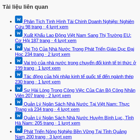
Tài liệu liên quan
Phân Tích Tình Hình Tài Chính Doanh Nghiệp: Nghiên
Cứu
98 trang
·
4 lượt xem
Xuất Khẩu Lao Động Việt Nam Sang Thị Trường EU:
Cơ Hội
187 trang
·
4 lượt xem
Vai Trò Của Nhà Nước Trong Phát Triển Giáo Dục Đại
Học
234 trang
·
2 lượt xem
Vai trò của nhà nước trong chuyển đổi kinh tế tri thức ở
199 trang
·
1 lượt xem
Tác động của hội nhập kinh tế quốc tế đến ngành thép
230 trang
·
1 lượt xem
Sự Hài Lòng Trong Công Việc Của Cán Bộ Công Nhân
Viên
207 trang
·
2 lượt xem
Quản Lý Ngân Sách Nhà Nước Tại Việt Nam: Thực
Trạng và
234 trang
·
4 lượt xem
Quản Lý Ngân Sách Nhà Nước Huyện Bình Lục, Tỉnh
Hà Nam:
205 trang
·
1 lượt xem
Phát Triển Nông Nghiệp Bền Vững Tại Tỉnh Quảng
Nam
200 trang
·
3 lượt xem