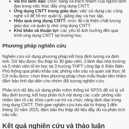
Vai trò lãnh đạo
: chức năng và trách nhiệm của người lãnh
đạo trong việc thúc đẩy ứng dụng CNTT.
Ứng dụng CNTT trong giáo dục
: việc sử dụng các công
nghệ số để hỗ trợ quản lý, giảng dạy và học tập.
Hiệu quả ứng dụng CNTT
: mức độ cải thiện chất lượng
giáo dục và quản lý nhờ ứng dụng CNTT.
Khó khăn và thuận lợi
: các yếu tố ảnh hưởng đến quá
trình ứng dụng CNTT tại trường học.
Phương pháp nghiên cứu
Nghiên cứu sử dụng phương pháp kết hợp định lượng và định
tính. Dữ liệu được thu thập từ 30 giáo viên, 3 lãnh đạo nhà trường
và 5 nhân viên tổ tin học tại 3 trường THPT công lập ở Điện Biên
Phủ thông qua phiếu khảo sát, phỏng vấn sâu và quan sát thực tế.
Cỡ mẫu được chọn theo phương pháp chọn mẫu thuận tiện nhằm
đảm bảo tính đại diện cho nhóm đối tượng nghiên cứu.
Phân tích dữ liệu sử dụng phần mềm thống kê SPSS để xử lý số
liệu định lượng, kết hợp phân tích nội dung các cuộc phỏng vấn
nhằm làm rõ các khía cạnh vai trò và chức năng lãnh đạo trong
ứng dụng CNTT. Thời gian nghiên cứu kéo dài từ tháng 3 đến
tháng 10 năm 2015, đảm bảo thu thập dữ liệu đầy đủ và phân tích
sâu sắc.
Kết quả nghiên cứu và thảo luận