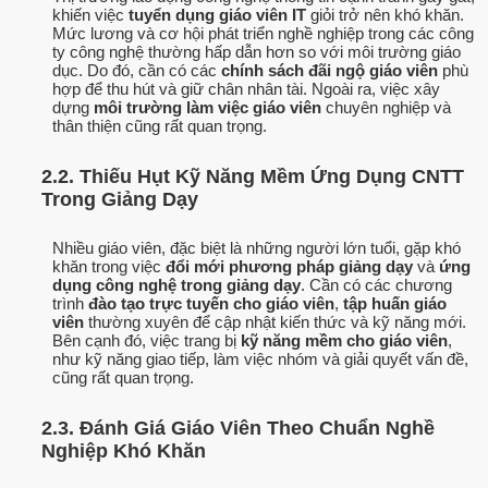
khiến việc
tuyển dụng giáo viên IT
giỏi trở nên khó khăn.
Mức lương và cơ hội phát triển nghề nghiệp trong các công
ty công nghệ thường hấp dẫn hơn so với môi trường giáo
dục. Do đó, cần có các
chính sách đãi ngộ giáo viên
phù
hợp để thu hút và giữ chân nhân tài. Ngoài ra, việc xây
dựng
môi trường làm việc giáo viên
chuyên nghiệp và
thân thiện cũng rất quan trọng.
2.2. Thiếu Hụt Kỹ Năng Mềm Ứng Dụng CNTT
Trong Giảng Dạy
Nhiều giáo viên, đặc biệt là những người lớn tuổi, gặp khó
khăn trong việc
đổi mới phương pháp giảng dạy
và
ứng
dụng công nghệ trong giảng dạy
. Cần có các chương
trình
đào tạo trực tuyến cho giáo viên
,
tập huấn giáo
viên
thường xuyên để cập nhật kiến thức và kỹ năng mới.
Bên cạnh đó, việc trang bị
kỹ năng mềm cho giáo viên
,
như kỹ năng giao tiếp, làm việc nhóm và giải quyết vấn đề,
cũng rất quan trọng.
2.3. Đánh Giá Giáo Viên Theo Chuẩn Nghề
Nghiệp Khó Khăn