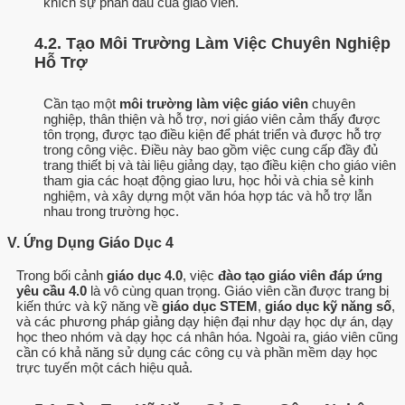
khích sự phấn đấu của giáo viên.
4.2. Tạo Môi Trường Làm Việc Chuyên Nghiệp
Hỗ Trợ
Cần tạo một
môi trường làm việc giáo viên
chuyên
nghiệp, thân thiện và hỗ trợ, nơi giáo viên cảm thấy được
tôn trọng, được tạo điều kiện để phát triển và được hỗ trợ
trong công việc. Điều này bao gồm việc cung cấp đầy đủ
trang thiết bị và tài liệu giảng dạy, tạo điều kiện cho giáo viên
tham gia các hoạt động giao lưu, học hỏi và chia sẻ kinh
nghiệm, và xây dựng một văn hóa hợp tác và hỗ trợ lẫn
nhau trong trường học.
V. Ứng Dụng Giáo Dục 4
Trong bối cảnh
giáo dục 4.0
, việc
đào tạo giáo viên đáp ứng
yêu cầu 4.0
là vô cùng quan trọng. Giáo viên cần được trang bị
kiến thức và kỹ năng về
giáo dục STEM
,
giáo dục kỹ năng số
,
và các phương pháp giảng dạy hiện đại như dạy học dự án, dạy
học theo nhóm và dạy học cá nhân hóa. Ngoài ra, giáo viên cũng
cần có khả năng sử dụng các công cụ và phần mềm dạy học
trực tuyến một cách hiệu quả.