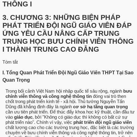
THÔNG I
3.
CHƯƠNG 3: NHỮNG BIỆN PHÁP
PHÁT TRIỂN ĐỘI NGŨ GIÁO VIÊN ĐÁP
ỨNG YÊU CẦU NÂNG CẤP TRUNG
TRUNG HỌC BƯU CHÍNH VIỄN THÔNG
I THÀNH TRUNG CAO ĐẲNG
Tóm tắt
I. Tổng Quan Phát Triển Đội Ngũ Giáo Viên THPT Tại Sao
Quan Trọng
Trong bối cảnh Việt Nam hội nhập quốc tế sâu rộng, ngành
bưu
chính viễn thông và công nghệ thông tin
đóng vai trò then
chốt trong phát triển kinh tế - xã hội. Thủ tướng Nguyễn Tấn
Dũng đã khẳng định đây là ngành
cơ sở hạ tầng quan trọng
cần ưu tiên phát triển. Để thúc đẩy khoa học kỹ thuật, cần đầu tư
vào
giáo dục
, bởi "Không có giáo dục thì không có bất cứ sự
phát triển nào". Chính vì vậy, việc
phát triển đội ngũ giáo viên
chất lượng cao cho các trường trung học, đặc biệt là các trường
chuyên về bưu chính viễn thông và công nghệ thông tin, trở nên