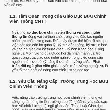
cấp thiết. Bài viết này sẽ đi sâu vào các khía cạnh then chốt của
vấn đề này.
1.1. Tầm Quan Trọng của Giáo Dục Bưu Chính
Viễn Thông CNTT
Ngành
giáo dục bưu chính viễn thông và công nghệ
thông tin
đóng vai trò then chốt trong việc đào tạo nguồn
nhân lực chất lượng cao. Điều này được thể hiện rõ nét qua
việc đào tạo cán bộ quản lý, kỹ sư viễn thông, kỹ sư tin học
và các chuyên gia kỹ thuật khác. Uỷ ban Khoa học, Công
nghệ và Môi trường của Quốc hội đã nhấn mạnh vai trò
quan trọng của giáo dục nghề nghiệp trong việc cung cấp
nguồn nhân lực có kỹ năng thực hành vững chắc.
Phát
triển đội ngũ giáo viên
giỏi chuyên môn, vững nghiệp vụ là
yếu tố then chốt để nâng cao chất lượng đào tạo.
1.2. Yêu Cầu Nâng Cấp Trường Trung Học Bưu
Chính Viễn Thông
Việc nâng cấp trường trung học bưu chính viễn thông và
công nghệ thông tin lên trường cao đẳng đặt ra yêu cầu cao
hơn về chất lượng đội ngũ giáo viên. Theo Luật Giáo dục
2005, giáo dục nghề nghiệp (trung cấp) và giáo dục đại học