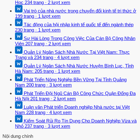
Học
234 trang
·
2 lượt xem
Vai trò của nhà nước trong chuyển đổi kinh tế tri thức ở
199 trang
·
1 lượt xem
Tác động của hội nhập kinh tế quốc tế đến ngành thép
230 trang
·
1 lượt xem
Sự Hài Lòng Trong Công Việc Của Cán Bộ Công Nhân
Viên
207 trang
·
2 lượt xem
Quản Lý Ngân Sách Nhà Nước Tại Việt Nam: Thực
Trạng và
234 trang
·
4 lượt xem
Quản Lý Ngân Sách Nhà Nước Huyện Bình Lục, Tỉnh
Hà Nam:
205 trang
·
1 lượt xem
Phát Triển Nông Nghiệp Bền Vững Tại Tỉnh Quảng
Nam
200 trang
·
3 lượt xem
Phát Triển Đội Ngũ Cán Bộ Công Chức Quận Đống Đa
Hà Nội
201 trang
·
2 lượt xem
Luận văn Phát triển Doanh nghiệp Nhà nước tại Việt
Nam
228 trang
·
4 lượt xem
Kiểm Soát Rủi Ro Tín Dụng Cho Doanh Nghiệp Vừa và
Nhỏ
237 trang
·
3 lượt xem
Nội dung chính