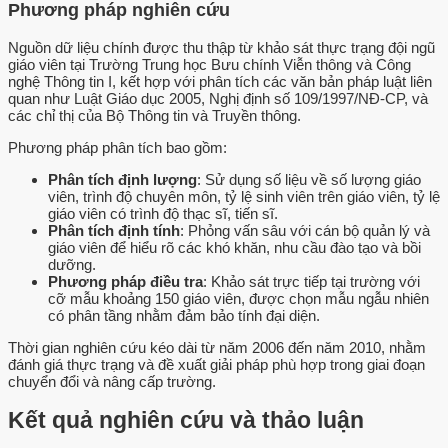
Phương pháp nghiên cứu
Nguồn dữ liệu chính được thu thập từ khảo sát thực trạng đội ngũ
giáo viên tại Trường Trung học Bưu chính Viễn thông và Công
nghệ Thông tin I, kết hợp với phân tích các văn bản pháp luật liên
quan như Luật Giáo dục 2005, Nghị định số 109/1997/NĐ-CP, và
các chỉ thị của Bộ Thông tin và Truyền thông.
Phương pháp phân tích bao gồm:
Phân tích định lượng
: Sử dụng số liệu về số lượng giáo
viên, trình độ chuyên môn, tỷ lệ sinh viên trên giáo viên, tỷ lệ
giáo viên có trình độ thạc sĩ, tiến sĩ.
Phân tích định tính
: Phỏng vấn sâu với cán bộ quản lý và
giáo viên để hiểu rõ các khó khăn, nhu cầu đào tạo và bồi
dưỡng.
Phương pháp điều tra
: Khảo sát trực tiếp tại trường với
cỡ mẫu khoảng 150 giáo viên, được chọn mẫu ngẫu nhiên
có phân tầng nhằm đảm bảo tính đại diện.
Thời gian nghiên cứu kéo dài từ năm 2006 đến năm 2010, nhằm
đánh giá thực trạng và đề xuất giải pháp phù hợp trong giai đoạn
chuyển đổi và nâng cấp trường.
Kết quả nghiên cứu và thảo luận