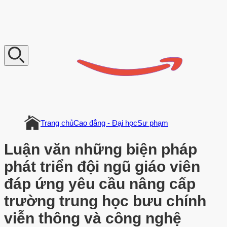
V
n
D
o
c
u
m
e
n
t
Trang chủ
Cao đẳng - Đại học
Sư phạm
Luận văn những biện pháp
phát triển đội ngũ giáo viên
đáp ứng yêu cầu nâng cấp
trường trung học bưu chính
viễn thông và công nghệ