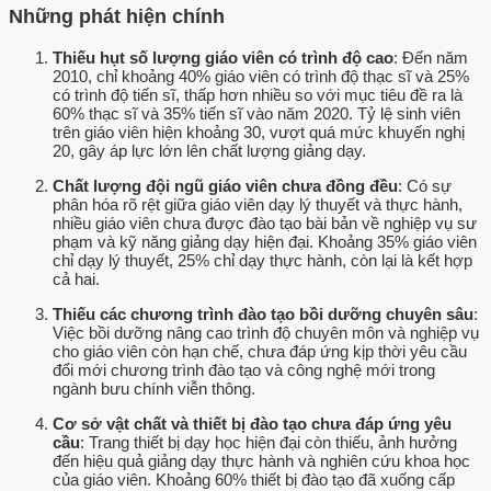
Những phát hiện chính
Thiếu hụt số lượng giáo viên có trình độ cao
: Đến năm
2010, chỉ khoảng 40% giáo viên có trình độ thạc sĩ và 25%
có trình độ tiến sĩ, thấp hơn nhiều so với mục tiêu đề ra là
60% thạc sĩ và 35% tiến sĩ vào năm 2020. Tỷ lệ sinh viên
trên giáo viên hiện khoảng 30, vượt quá mức khuyến nghị
20, gây áp lực lớn lên chất lượng giảng dạy.
Chất lượng đội ngũ giáo viên chưa đồng đều
: Có sự
phân hóa rõ rệt giữa giáo viên dạy lý thuyết và thực hành,
nhiều giáo viên chưa được đào tạo bài bản về nghiệp vụ sư
phạm và kỹ năng giảng dạy hiện đại. Khoảng 35% giáo viên
chỉ dạy lý thuyết, 25% chỉ dạy thực hành, còn lại là kết hợp
cả hai.
Thiếu các chương trình đào tạo bồi dưỡng chuyên sâu
:
Việc bồi dưỡng nâng cao trình độ chuyên môn và nghiệp vụ
cho giáo viên còn hạn chế, chưa đáp ứng kịp thời yêu cầu
đổi mới chương trình đào tạo và công nghệ mới trong
ngành bưu chính viễn thông.
Cơ sở vật chất và thiết bị đào tạo chưa đáp ứng yêu
cầu
: Trang thiết bị dạy học hiện đại còn thiếu, ảnh hưởng
đến hiệu quả giảng dạy thực hành và nghiên cứu khoa học
của giáo viên. Khoảng 60% thiết bị đào tạo đã xuống cấp