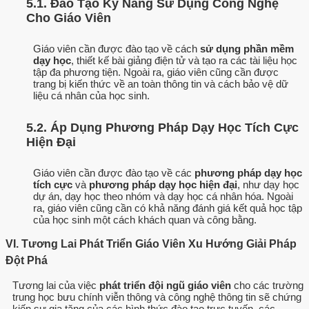
5.1. Đào Tạo Kỹ Năng Sử Dụng Công Nghệ
Cho Giáo Viên
Giáo viên cần được đào tạo về cách
sử dụng phần mềm
dạy học
, thiết kế bài giảng điện tử và tạo ra các tài liệu học
tập đa phương tiện. Ngoài ra, giáo viên cũng cần được
trang bị kiến thức về an toàn thông tin và cách bảo vệ dữ
liệu cá nhân của học sinh.
5.2. Áp Dụng Phương Pháp Dạy Học Tích Cực
Hiện Đại
Giáo viên cần được đào tạo về các
phương pháp dạy học
tích cực
và
phương pháp dạy học hiện đại
, như dạy học
dự án, dạy học theo nhóm và dạy học cá nhân hóa. Ngoài
ra, giáo viên cũng cần có khả năng đánh giá kết quả học tập
của học sinh một cách khách quan và công bằng.
VI. Tương Lai Phát Triển Giáo Viên Xu Hướng Giải Pháp
Đột Phá
Tương lai của việc
phát triển đội ngũ giáo viên
cho các trường
trung học bưu chính viễn thông và công nghệ thông tin sẽ chứng
kiến sự gia tăng của các hình thức đào tạo trực tuyến, các