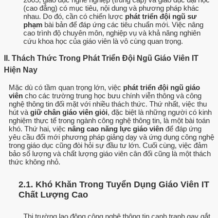
(cao đẳng) có mục tiêu, nội dung và phương pháp khác
nhau. Do đó, cần có chiến lược
phát triển đội ngũ sư
phạm
bài bản để đáp ứng các tiêu chuẩn mới. Việc nâng
cao trình độ chuyên môn, nghiệp vụ và khả năng nghiên
cứu khoa học của giáo viên là vô cùng quan trọng.
II. Thách Thức Trong Phát Triển Đội Ngũ Giáo Viên IT
Hiện Nay
Mặc dù có tầm quan trọng lớn, việc
phát triển đội ngũ giáo
viên
cho các trường trung học bưu chính viễn thông và công
nghệ thông tin đối mặt với nhiều thách thức. Thứ nhất, việc thu
hút và
giữ chân giáo viên giỏi
, đặc biệt là những người có kinh
nghiệm thực tế trong ngành công nghệ thông tin, là một bài toán
khó. Thứ hai, việc
nâng cao năng lực giáo viên
để đáp ứng
yêu cầu đổi mới phương pháp giảng dạy và ứng dụng công nghệ
trong giáo dục cũng đòi hỏi sự đầu tư lớn. Cuối cùng, việc đảm
bảo số lượng và chất lượng giáo viên cân đối cũng là một thách
thức không nhỏ.
2.1. Khó Khăn Trong Tuyển Dụng Giáo Viên IT
Chất Lượng Cao
Thị trường lao động công nghệ thông tin cạnh tranh gay gắt,