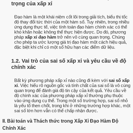
trọng của xấp xỉ
Đạo hàm là một khái niệm cốt lõi trong giải tích, biểu thị tốc
độ thay đổi tức thời của một hàm số. Tuy nhiên, trong nhiều
ứng dụng thực tế, việc tính toán đạo hàm chính xác có thể
khó khăn hoặc không thể thực hiện được. Do đó, phương
pháp
xấp xỉ đạo hàm
trở nên vô cùng quan trọng. Chúng
cho phép ta ước lượng giá trị đạo hàm một cách hiệu quả,
đặc biệt khi chỉ có một số hữu hạn các điểm dữ liệu.
1.2. Vai trò của sai số xấp xỉ và yêu cầu về độ
chính xác
Bất kỳ phương pháp xấp xỉ nào cũng đi kèm với
sai số xấp
xỉ
. Việc hiểu rõ nguồn gốc và tính chất của sai số là vô cùng
quan trọng để đánh giá độ tin cậy của kết quả. Yêu cầu về
độ chính xác của phương pháp xấp xỉ thường phụ thuộc
vào ứng dụng cụ thể. Trong một số trường hợp, sai số nhỏ
là yếu tố then chốt, trong khi ở những trường hợp khác, một
sai số lớn hơn vẫn có thể chấp nhận được.
II. Bài toán và Thách thức trong Xấp Xỉ Đạo Hàm Độ
Chính Xác