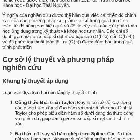
Khoa học - Đại học Thái Nguyên.
Ý nghĩa của nghiên cứu được thể hiện qua việc cải thiện độ chính
xác của các phương pháp số, giảm sai số trong quá trình tính
toán, từ đó nâng cao hiệu quả và độ tin cậy của các giải pháp toán
học ứng dụng trong kỹ thuật và khoa học tự nhiên. Các chỉ số
đánh giá như sai số xấp xỉ đạt mức bậc cao (O(h^3) đến O(h^4))
và độ phức tạp thuật toán tối ưu (O(n)) được đảm bảo trong quá
trình phát triển.
Cơ sở lý thuyết và phương pháp
nghiên cứu
Khung lý thuyết áp dụng
Luận văn dựa trên hai nền tảng lý thuyết chính:
Công thức khai triển Taylor
: Đây là cơ sở để xây dựng
các công thức xấp xỉ đạo hàm với sai số bậc cao. Định lý
Taylor cho phép biểu diễn hàm số dưới dạng đa thức cộng
với phần dư, giúp đánh giá sai số xấp xỉ một cách chính
xác.
Đa thức nội suy và hàm ghép trơn Spline
: Các đa thức
nội suy Lagrange, Newton và các hàm spline bậc ba được