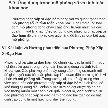
5.3. Ứng dụng trong mô phỏng số và tính toán
khoa học
Phương pháp
xấp xỉ đạo hàm
đóng vai trò quan trọng trong
mô phỏng số
và
tính toán khoa học
. Các ứng dụng bao
gồm
mô phỏng
dòng chảy chất lỏng, truyền nhiệt, và các
quá trình vật lý khác. Việc sử dụng các phương pháp
xấp xỉ
đạo hàm
độ chính xác cao giúp tăng độ tin cậy của kết quả
mô phỏng
.
VI. Kết luận và Hướng phát triển của Phương Pháp Xấp
Xỉ Đạo Hàm
Phương pháp
xấp xỉ đạo hàm
độ chính xác cao là một lĩnh vực
nghiên cứu quan trọng trong toán học ứng dụng và
tính toán
khoa học
. Các phương pháp này cung cấp công cụ mạnh mẽ
để giải quyết các bài toán phức tạp liên quan đến phương trình vi
phân và
mô phỏng số
. Trong tương lai, có thể tập trung vào
việc phát triển các phương pháp
xấp xỉ đạo hàm
thích ứng, có
khả năng tự động điều chỉnh bước lưới để đạt được độ chính
xác mong muốn một cách hiệu quả. Ngoài ra, việc nghiên cứu
các phương pháp
xấp xỉ đạo hàm
cho các bài toán có độ bất
định cao cũng là một hướng đi đầy triển vọng.