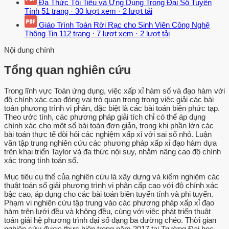
Đa Thức Tối Tiểu và Ứng Dụng Trong Đại Số Tuyến
Tính
51 trang
·
30 lượt xem
·
2 lượt tải
Giáo Trình Toán Rời Rạc cho Sinh Viên Công Nghệ
Thông Tin
112 trang
·
7 lượt xem
·
2 lượt tải
Nội dung chính
Tổng quan nghiên cứu
Trong lĩnh vực Toán ứng dụng, việc xấp xỉ hàm số và đạo hàm với
độ chính xác cao đóng vai trò quan trọng trong việc giải các bài
toán phương trình vi phân, đặc biệt là các bài toán biên phức tạp.
Theo ước tính, các phương pháp giải tích chỉ có thể áp dụng
chính xác cho một số bài toán đơn giản, trong khi phần lớn các
bài toán thực tế đòi hỏi các nghiệm xấp xỉ với sai số nhỏ. Luận
văn tập trung nghiên cứu các phương pháp xấp xỉ đạo hàm dựa
trên khai triển Taylor và đa thức nội suy, nhằm nâng cao độ chính
xác trong tính toán số.
Mục tiêu cụ thể của nghiên cứu là xây dựng và kiểm nghiệm các
thuật toán số giải phương trình vi phân cấp cao với độ chính xác
bậc cao, áp dụng cho các bài toán biên tuyến tính và phi tuyến.
Phạm vi nghiên cứu tập trung vào các phương pháp xấp xỉ đạo
hàm trên lưới đều và không đều, cùng với việc phát triển thuật
toán giải hệ phương trình đại số dạng ba đường chéo. Thời gian
nghiên cứu được thực hiện trong năm 2017 tại Trường Đại học