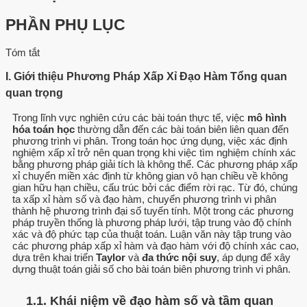
PHẦN PHỤ LỤC
Tóm tắt
I. Giới thiệu Phương Pháp Xấp Xỉ Đạo Hàm Tổng quan
quan trọng
Trong lĩnh vực nghiên cứu các bài toán thực tế, việc
mô hình
hóa toán học
thường dẫn đến các bài toán biên liên quan đến
phương trình vi phân. Trong toán học ứng dụng, việc xác định
nghiệm xấp xỉ trở nên quan trọng khi việc tìm nghiệm chính xác
bằng phương pháp giải tích là không thể. Các phương pháp xấp
xỉ chuyển miền xác định từ không gian vô hạn chiều về không
gian hữu hạn chiều, cấu trúc bởi các điểm rời rạc. Từ đó, chúng
ta xấp xỉ hàm số và đạo hàm, chuyển phương trình vi phân
thành hệ phương trình đại số tuyến tính. Một trong các phương
pháp truyền thống là phương pháp lưới, tập trung vào độ chính
xác và độ phức tạp của thuật toán. Luận văn này tập trung vào
các phương pháp xấp xỉ hàm và đạo hàm với độ chính xác cao,
dựa trên khai triển
Taylor
và
đa thức nội suy
, áp dụng để xây
dựng thuật toán giải số cho bài toán biên phương trình vi phân.
1.1. Khái niệm về đạo hàm số và tầm quan