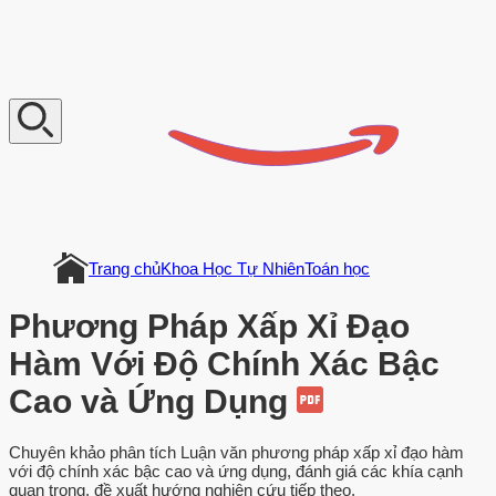
V
n
D
o
c
u
m
e
n
t
Trang chủ
Khoa Học Tự Nhiên
Toán học
Phương Pháp Xấp Xỉ Đạo
Hàm Với Độ Chính Xác Bậc
Cao và Ứng Dụng
Chuyên khảo phân tích Luận văn phương pháp xấp xỉ đạo hàm
với độ chính xác bậc cao và ứng dụng, đánh giá các khía cạnh
quan trọng, đề xuất hướng nghiên cứu tiếp theo.