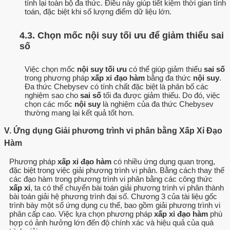
tính lại toàn bộ đa thức. Điều này giúp tiết kiệm thời gian tính
toán, đặc biệt khi số lượng điểm dữ liệu lớn.
4.3. Chọn mốc nội suy tối ưu để giảm thiểu sai
số
Việc chọn mốc
nội suy tối ưu
có thể giúp giảm thiểu
sai số
trong phương pháp
xấp xỉ đạo hàm
bằng đa thức
nội suy
.
Đa thức Chebysev có tính chất đặc biệt là phân bố các
nghiệm sao cho
sai số
tối đa được giảm thiểu. Do đó, việc
chọn các mốc
nội suy
là nghiệm của đa thức Chebysev
thường mang lại kết quả tốt hơn.
V. Ứng dụng Giải phương trình vi phân bằng Xấp Xỉ Đạo
Hàm
Phương pháp
xấp xỉ đạo hàm
có nhiều ứng dụng quan trọng,
đặc biệt trong việc giải phương trình vi phân. Bằng cách thay thế
các đạo hàm trong phương trình vi phân bằng các công thức
xấp xỉ
, ta có thể chuyển bài toán giải phương trình vi phân thành
bài toán giải hệ phương trình đại số. Chương 3 của tài liệu gốc
trình bày một số ứng dụng cụ thể, bao gồm giải phương trình vi
phân cấp cao. Việc lựa chọn phương pháp
xấp xỉ đạo hàm
phù
hợp có ảnh hưởng lớn đến độ chính xác và hiệu quả của quá