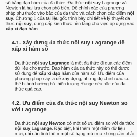
số bằng đạo hàm của đa thức. Đa thức
nội suy
Lagrange và
Newton là hai lựa chọn phổ biến. Độ chính xác của phương
pháp phụ thuộc vào bậc của đa thức và cách chọn các điểm
nội
suy
. Chương 1 của tài liệu gốc trình bày chi tiết về lý thuyết đa
thức
nội suy
, cung cấp kiến thức nền tảng cho việc áp dụng vào
xấp xỉ đạo hàm
.
4.1. Xây dựng đa thức nội suy Lagrange để
xấp xỉ hàm số
Đa thức
nội suy Lagrange
là một đa thức đi qua các điểm
dữ liệu cho trước. Đạo hàm của đa thức này có thể được
sử dụng để
xấp xỉ đạo hàm
của hàm số. Ưu điểm của
phương pháp này là dễ xây dựng, nhưng độ chính xác có
thể bị ảnh hưởng bởi hiện tượng Runge nếu bậc của đa
thức quá cao.
4.2. Ưu điểm của đa thức nội suy Newton so
với Lagrange
Đa thức
nội suy Newton
có một số ưu điểm so với đa thức
nội suy Lagrange
. Đặc biệt, khi thêm một điểm dữ liệu
mới, chỉ cần tính thêm một số hạng mới mà không cần phải