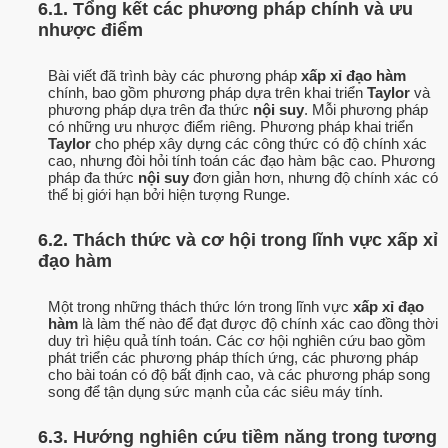
6.1. Tổng kết các phương pháp chính và ưu
nhược điểm
Bài viết đã trình bày các phương pháp
xấp xỉ đạo hàm
chính, bao gồm phương pháp dựa trên khai triển
Taylor
và
phương pháp dựa trên đa thức
nội suy
. Mỗi phương pháp
có những ưu nhược điểm riêng. Phương pháp khai triển
Taylor
cho phép xây dựng các công thức có độ chính xác
cao, nhưng đòi hỏi tính toán các đạo hàm bậc cao. Phương
pháp đa thức
nội suy
đơn giản hơn, nhưng độ chính xác có
thể bị giới hạn bởi hiện tượng Runge.
6.2. Thách thức và cơ hội trong lĩnh vực xấp xỉ
đạo hàm
Một trong những thách thức lớn trong lĩnh vực
xấp xỉ đạo
hàm
là làm thế nào để đạt được độ chính xác cao đồng thời
duy trì hiệu quả tính toán. Các cơ hội nghiên cứu bao gồm
phát triển các phương pháp thích ứng, các phương pháp
cho bài toán có độ bất định cao, và các phương pháp song
song để tận dụng sức mạnh của các siêu máy tính.
6.3. Hướng nghiên cứu tiềm năng trong tương