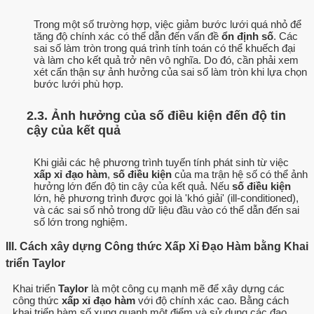
Trong một số trường hợp, việc giảm bước lưới quá nhỏ để
tăng độ chính xác có thể dẫn đến vấn đề
ổn định số
. Các
sai số làm tròn trong quá trình tính toán có thể khuếch đại
và làm cho kết quả trở nên vô nghĩa. Do đó, cần phải xem
xét cẩn thận sự ảnh hưởng của sai số làm tròn khi lựa chọn
bước lưới phù hợp.
2.3. Ảnh hưởng của số điều kiện đến độ tin
cậy của kết quả
Khi giải các hệ phương trình tuyến tính phát sinh từ việc
xấp xỉ đạo hàm
,
số điều kiện
của ma trận hệ số có thể ảnh
hưởng lớn đến độ tin cậy của kết quả. Nếu
số điều kiện
lớn, hệ phương trình được gọi là 'khó giải' (ill-conditioned),
và các sai số nhỏ trong dữ liệu đầu vào có thể dẫn đến sai
số lớn trong nghiệm.
III. Cách xây dựng Công thức Xấp Xỉ Đạo Hàm bằng Khai
triển Taylor
Khai triển
Taylor
là một công cụ mạnh mẽ để xây dựng các
công thức
xấp xỉ đạo hàm
với độ chính xác cao. Bằng cách
khai triển hàm số xung quanh một điểm và sử dụng các đạo