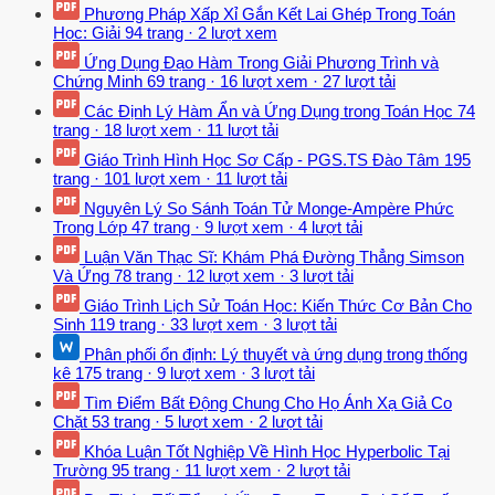
Phương Pháp Xấp Xỉ Gắn Kết Lai Ghép Trong Toán
Học: Giải
94 trang
·
2 lượt xem
Ứng Dụng Đạo Hàm Trong Giải Phương Trình và
Chứng Minh
69 trang
·
16 lượt xem
·
27 lượt tải
Các Định Lý Hàm Ẩn và Ứng Dụng trong Toán Học
74
trang
·
18 lượt xem
·
11 lượt tải
Giáo Trình Hình Học Sơ Cấp - PGS.TS Đào Tâm
195
trang
·
101 lượt xem
·
11 lượt tải
Nguyên Lý So Sánh Toán Tử Monge-Ampère Phức
Trong Lớp
47 trang
·
9 lượt xem
·
4 lượt tải
Luận Văn Thạc Sĩ: Khám Phá Đường Thẳng Simson
Và Ứng
78 trang
·
12 lượt xem
·
3 lượt tải
Giáo Trình Lịch Sử Toán Học: Kiến Thức Cơ Bản Cho
Sinh
119 trang
·
33 lượt xem
·
3 lượt tải
Phân phối ổn định: Lý thuyết và ứng dụng trong thống
kê
175 trang
·
9 lượt xem
·
3 lượt tải
Tìm Điểm Bất Động Chung Cho Họ Ánh Xạ Giả Co
Chặt
53 trang
·
5 lượt xem
·
2 lượt tải
Khóa Luận Tốt Nghiệp Về Hình Học Hyperbolic Tại
Trường
95 trang
·
11 lượt xem
·
2 lượt tải