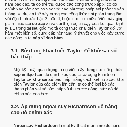
hàm bậc cao, ta có thể thu được các công thức xấp xỉ có độ
chính xác bậc cao hơn so với các phương pháp sai phân truyền
thống. Ví dụ, có thể xây dựng các công thức sai phân trung tâm
với độ chính xác bậc 2, bậc 4, hoặc cao hơn nữa. Việc này giúp
giảm thiểu
sai số xấp xỉ
và cải thiện độ tin cậy của kết quả. Định
lý 1.1 trong tài liệu gốc mô tả công thức khai triển
Taylor
đối với
hàm một biến số, cung cấp nền tảng lý thuyết cho việc xây dựng
các công thức
xấp xỉ đạo hàm
.
3.1. Sử dụng khai triển Taylor để khử sai số
bậc thấp
Một kỹ thuật quan trọng trong việc xây dựng các công thức
xấp xỉ đạo hàm
độ chính xác cao là sử dụng khai triển
Taylor
để
khử sai số
bậc thấp. Bằng cách kết hợp các khai
triển
Taylor
của các điểm lân cận, ta có thể loại bỏ các
thành phần sai số bậc thấp và thu được công thức có độ
chính xác cao hơn.
3.2. Áp dụng ngoại suy Richardson để nâng
cao độ chính xác
Ngoại suy Richardson
là một kỹ thuật mạnh mẽ để nâng