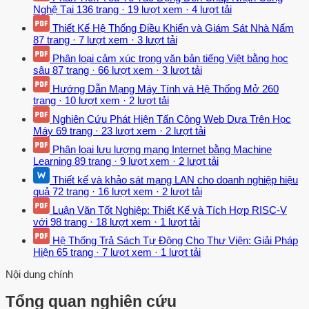
Nghệ Tại
136 trang
·
19 lượt xem
·
4 lượt tải
Thiết Kế Hệ Thống Điều Khiển và Giám Sát Nhà Nấm
87 trang
·
7 lượt xem
·
3 lượt tải
Phân loại cảm xúc trong văn bản tiếng Việt bằng học
sâu
87 trang
·
66 lượt xem
·
3 lượt tải
Hướng Dẫn Mạng Máy Tính và Hệ Thống Mở
260
trang
·
10 lượt xem
·
2 lượt tải
Nghiên Cứu Phát Hiện Tấn Công Web Dựa Trên Học
Máy
69 trang
·
23 lượt xem
·
2 lượt tải
Phân loại lưu lượng mạng Internet bằng Machine
Learning
89 trang
·
9 lượt xem
·
2 lượt tải
Thiết kế và khảo sát mạng LAN cho doanh nghiệp hiệu
quả
72 trang
·
16 lượt xem
·
2 lượt tải
Luận Văn Tốt Nghiệp: Thiết Kế và Tích Hợp RISC-V
với
98 trang
·
18 lượt xem
·
1 lượt tải
Hệ Thống Trả Sách Tự Động Cho Thư Viện: Giải Pháp
Hiện
65 trang
·
7 lượt xem
·
1 lượt tải
Nội dung chính
Tổng quan nghiên cứu