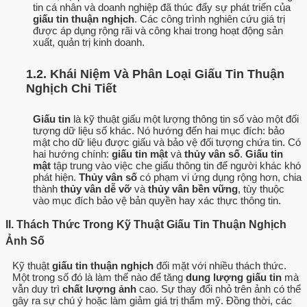
tin cá nhân và doanh nghiệp đã thúc đẩy sự phát triển của
giấu tin thuận nghịch
. Các công trình nghiên cứu giá trị
được áp dụng rộng rãi và công khai trong hoạt động sản
xuất, quản trị kinh doanh.
1.2. Khái Niệm Và Phân Loại Giấu Tin Thuận
Nghịch Chi Tiết
Giấu tin
là kỹ thuật giấu một lượng thông tin số vào một đối
tượng dữ liệu số khác. Nó hướng đến hai mục đích: bảo
mật cho dữ liệu được giấu và bảo vệ đối tượng chứa tin. Có
hai hướng chính:
giấu tin mật
và
thủy vân số
.
Giấu tin
mật
tập trung vào việc che giấu thông tin để người khác khó
phát hiện.
Thủy vân số
có phạm vi ứng dụng rộng hơn, chia
thành
thủy vân dễ vỡ
và
thủy vân bền vững
, tùy thuộc
vào mục đích bảo vệ bản quyền hay xác thực thông tin.
II. Thách Thức Trong Kỹ Thuật Giấu Tin Thuận Nghịch
Ảnh Số
Kỹ thuật
giấu tin thuận nghịch
đối mặt với nhiều thách thức.
Một trong số đó là làm thế nào để tăng
dung lượng giấu tin
mà
vẫn duy trì
chất lượng ảnh
cao. Sự thay đổi nhỏ trên ảnh có thể
gây ra sự chú ý hoặc làm giảm giá trị thẩm mỹ. Đồng thời, các