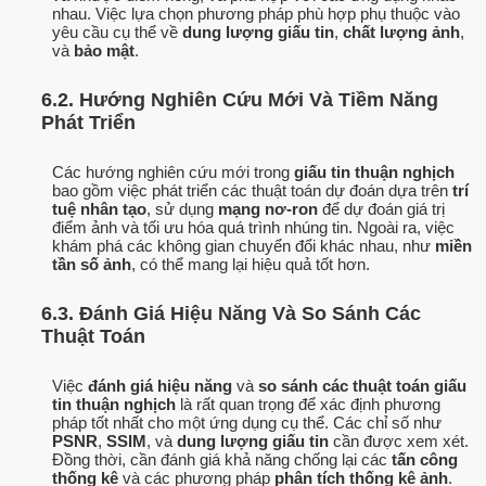
nhau. Việc lựa chọn phương pháp phù hợp phụ thuộc vào
yêu cầu cụ thể về
dung lượng giấu tin
,
chất lượng ảnh
,
và
bảo mật
.
6.2. Hướng Nghiên Cứu Mới Và Tiềm Năng
Phát Triển
Các hướng nghiên cứu mới trong
giấu tin thuận nghịch
bao gồm việc phát triển các thuật toán dự đoán dựa trên
trí
tuệ nhân tạo
, sử dụng
mạng nơ-ron
để dự đoán giá trị
điểm ảnh và tối ưu hóa quá trình nhúng tin. Ngoài ra, việc
khám phá các không gian chuyển đổi khác nhau, như
miền
tần số ảnh
, có thể mang lại hiệu quả tốt hơn.
6.3. Đánh Giá Hiệu Năng Và So Sánh Các
Thuật Toán
Việc
đánh giá hiệu năng
và
so sánh các thuật toán giấu
tin thuận nghịch
là rất quan trọng để xác định phương
pháp tốt nhất cho một ứng dụng cụ thể. Các chỉ số như
PSNR
,
SSIM
, và
dung lượng giấu tin
cần được xem xét.
Đồng thời, cần đánh giá khả năng chống lại các
tấn công
thống kê
và các phương pháp
phân tích thống kê ảnh
.