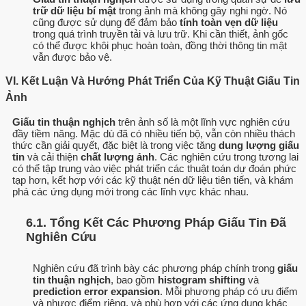
trữ dữ liệu bí mật
trong ảnh mà không gây nghi ngờ. Nó
cũng được sử dụng để đảm bảo
tính toàn vẹn dữ liệu
trong quá trình truyền tải và lưu trữ. Khi cần thiết, ảnh gốc
có thể được khôi phục hoàn toàn, đồng thời thông tin mật
vẫn được bảo vệ.
VI. Kết Luận Và Hướng Phát Triển Của Kỹ Thuật Giấu Tin
Ảnh
Giấu tin thuận nghịch
trên ảnh số là một lĩnh vực nghiên cứu
đầy tiềm năng. Mặc dù đã có nhiều tiến bộ, vẫn còn nhiều thách
thức cần giải quyết, đặc biệt là trong việc tăng
dung lượng giấu
tin
và cải thiện
chất lượng ảnh
. Các nghiên cứu trong tương lai
có thể tập trung vào việc phát triển các thuật toán dự đoán phức
tạp hơn, kết hợp với các kỹ thuật nén dữ liệu tiên tiến, và khám
phá các ứng dụng mới trong các lĩnh vực khác nhau.
6.1. Tổng Kết Các Phương Pháp Giấu Tin Đã
Nghiên Cứu
Nghiên cứu đã trình bày các phương pháp chính trong
giấu
tin thuận nghịch
, bao gồm
histogram shifting
và
prediction error expansion
. Mỗi phương pháp có ưu điểm
và nhược điểm riêng, và phù hợp với các ứng dụng khác