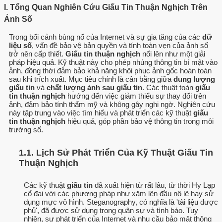
I. Tổng Quan Nghiên Cứu Giấu Tin Thuận Nghịch Trên
Ảnh Số
Trong bối cảnh bùng nổ của Internet và sự gia tăng của các
dữ
liệu số
, vấn đề bảo vệ bản quyền và tính toàn vẹn của ảnh số
trở nên cấp thiết.
Giấu tin thuận nghịch
nổi lên như một giải
pháp hiệu quả. Kỹ thuật này cho phép nhúng thông tin bí mật vào
ảnh, đồng thời đảm bảo khả năng khôi phục ảnh gốc hoàn toàn
sau khi trích xuất. Mục tiêu chính là cân bằng giữa
dung lượng
giấu tin
và
chất lượng ảnh sau giấu tin
. Các thuật toán
giấu
tin thuận nghịch
hướng đến việc giảm thiểu sự thay đổi trên
ảnh, đảm bảo tính thẩm mỹ và không gây nghi ngờ. Nghiên cứu
này tập trung vào việc tìm hiểu và phát triển các kỹ thuật
giấu
tin thuận nghịch
hiệu quả, góp phần bảo vệ thông tin trong môi
trường số.
1.1. Lịch Sử Phát Triển Của Kỹ Thuật Giấu Tin
Thuận Nghịch
Các kỹ thuật
giấu tin
đã xuất hiện từ rất lâu, từ thời Hy Lạp
cổ đại với các phương pháp như xăm lên đầu nô lệ hay sử
dụng mực vô hình. Steganography, có nghĩa là 'tài liệu được
phủ', đã được sử dụng trong quân sự và tình báo. Tuy
nhiên, sự phát triển của Internet và nhu cầu bảo mật thông