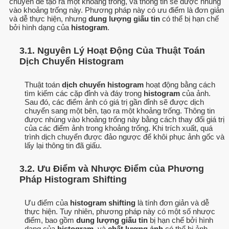
chuyển để tạo ra một khoảng trống, và thông tin sẽ được nhúng
vào khoảng trống này. Phương pháp này có ưu điểm là đơn giản
và dễ thực hiện, nhưng
dung lượng giấu tin
có thể bị hạn chế
bởi hình dạng của
histogram
.
3.1. Nguyên Lý Hoạt Động Của Thuật Toán
Dịch Chuyển Histogram
Thuật toán
dịch chuyển histogram
hoạt động bằng cách
tìm kiếm các cặp đỉnh và đáy trong
histogram
của ảnh.
Sau đó, các điểm ảnh có giá trị gần đỉnh sẽ được dịch
chuyển sang một bên, tạo ra một khoảng trống. Thông tin
được nhúng vào khoảng trống này bằng cách thay đổi giá trị
của các điểm ảnh trong khoảng trống. Khi trích xuất, quá
trình dịch chuyển được đảo ngược để khôi phục ảnh gốc và
lấy lại thông tin đã giấu.
3.2. Ưu Điểm và Nhược Điểm của Phương
Pháp Histogram Shifting
Ưu điểm của
histogram shifting
là tính đơn giản và dễ
thực hiện. Tuy nhiên, phương pháp này có một số nhược
điểm, bao gồm
dung lượng giấu tin
bị hạn chế bởi hình
dạng của
histogram
, và
chất lượng ảnh
có thể bị ảnh