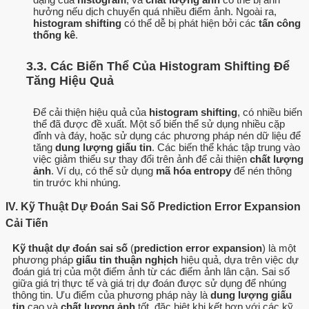
hưởng nếu dịch chuyển quá nhiều điểm ảnh. Ngoài ra,
histogram shifting
có thể dễ bị phát hiện bởi các
tấn công
thống kê
.
3.3. Các Biến Thể Của Histogram Shifting Để
Tăng Hiệu Quả
Để cải thiện hiệu quả của
histogram shifting
, có nhiều biến
thể đã được đề xuất. Một số biến thể sử dụng nhiều cặp
đỉnh và đáy, hoặc sử dụng các phương pháp nén dữ liệu để
tăng
dung lượng giấu tin
. Các biến thể khác tập trung vào
việc giảm thiểu sự thay đổi trên ảnh để cải thiện
chất lượng
ảnh
. Ví dụ, có thể sử dụng
mã hóa entropy
để nén thông
tin trước khi nhúng.
IV. Kỹ Thuật Dự Đoán Sai Số Prediction Error Expansion
Cải Tiến
Kỹ thuật dự đoán sai số
(
prediction error expansion
) là một
phương pháp
giấu tin thuận nghịch
hiệu quả, dựa trên việc dự
đoán giá trị của một điểm ảnh từ các điểm ảnh lân cận. Sai số
giữa giá trị thực tế và giá trị dự đoán được sử dụng để nhúng
thông tin. Ưu điểm của phương pháp này là
dung lượng giấu
tin
cao và
chất lượng ảnh
tốt, đặc biệt khi kết hợp với các kỹ