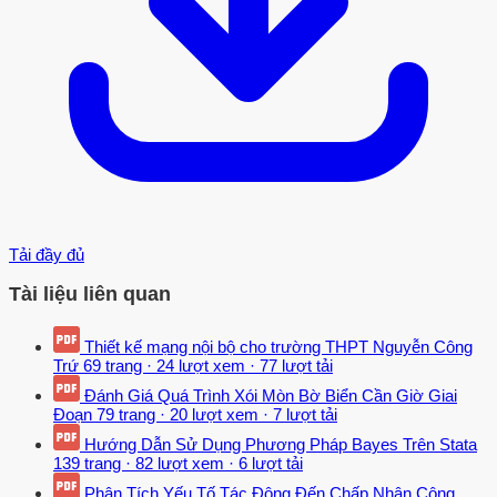
Tải đầy đủ
Tài liệu liên quan
Thiết kế mạng nội bộ cho trường THPT Nguyễn Công
Trứ
69 trang
·
24 lượt xem
·
77 lượt tải
Đánh Giá Quá Trình Xói Mòn Bờ Biển Cần Giờ Giai
Đoạn
79 trang
·
20 lượt xem
·
7 lượt tải
Hướng Dẫn Sử Dụng Phương Pháp Bayes Trên Stata
139 trang
·
82 lượt xem
·
6 lượt tải
Phân Tích Yếu Tố Tác Động Đến Chấp Nhận Công