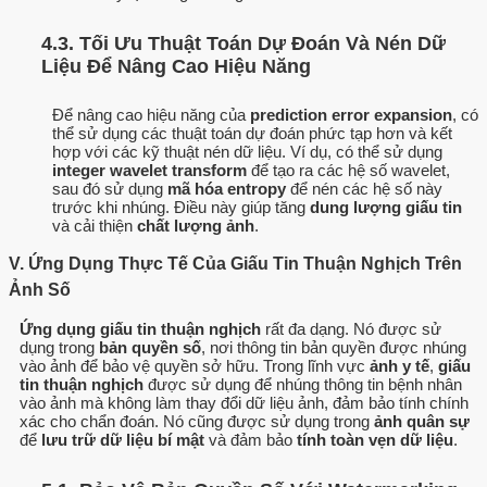
4.3. Tối Ưu Thuật Toán Dự Đoán Và Nén Dữ
Liệu Để Nâng Cao Hiệu Năng
Để nâng cao hiệu năng của
prediction error expansion
, có
thể sử dụng các thuật toán dự đoán phức tạp hơn và kết
hợp với các kỹ thuật nén dữ liệu. Ví dụ, có thể sử dụng
integer wavelet transform
để tạo ra các hệ số wavelet,
sau đó sử dụng
mã hóa entropy
để nén các hệ số này
trước khi nhúng. Điều này giúp tăng
dung lượng giấu tin
và cải thiện
chất lượng ảnh
.
V. Ứng Dụng Thực Tế Của Giấu Tin Thuận Nghịch Trên
Ảnh Số
Ứng dụng giấu tin thuận nghịch
rất đa dạng. Nó được sử
dụng trong
bản quyền số
, nơi thông tin bản quyền được nhúng
vào ảnh để bảo vệ quyền sở hữu. Trong lĩnh vực
ảnh y tế
,
giấu
tin thuận nghịch
được sử dụng để nhúng thông tin bệnh nhân
vào ảnh mà không làm thay đổi dữ liệu ảnh, đảm bảo tính chính
xác cho chẩn đoán. Nó cũng được sử dụng trong
ảnh quân sự
để
lưu trữ dữ liệu bí mật
và đảm bảo
tính toàn vẹn dữ liệu
.