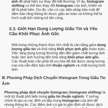
ảnh
để phát hiện sự thay đổi bất thường. Ví dụ,
histogram
shifting
có thể làm thay đổi
histogram
của ảnh, khiến nó
dễ bị phát hiện. Do đó, cần có các biện pháp bảo mật để
đảm bảo rằng thông tin được giấu an toàn và không thể bị
trích xuất bởi những kẻ tấn công.
2.3. Giới Hạn Dung Lượng Giấu Tin và Yêu
Cầu Khôi Phục Ảnh Gốc
Một trong những thách thức lớn nhất là cân bằng giữa
dung
lượng giấu tin
và khả năng
khôi phục ảnh gốc
hoàn toàn.
Việc tăng dung lượng thường dẫn đến giảm chất lượng ảnh
hoặc làm ảnh hưởng đến khả năng
khôi phục ảnh gốc
.
Các thuật toán cần phải tối ưu hóa để đạt được dung lượng
cao mà vẫn đảm bảo tính
thuận nghịch
và chất lượng hình
ảnh.
III. Phương Pháp Dịch Chuyển Histogram Trong Giấu Tin
Ảnh
Phương pháp dịch chuyển histogram
(
histogram shifting
) là
một kỹ thuật phổ biến trong
giấu tin thuận nghịch
. Ý tưởng
chính là tạo ra các đỉnh và đáy trong
histogram
của ảnh để
nhúng thông tin. Các điểm ảnh có giá trị gần đỉnh sẽ được dịch