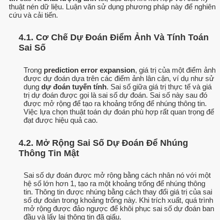
thuật nén dữ liệu. Luận văn sử dụng phương pháp này để nghiên
cứu và cải tiến.
4.1. Cơ Chế Dự Đoán Điểm Ảnh Và Tính Toán
Sai Số
Trong
prediction error expansion
, giá trị của một điểm ảnh
được dự đoán dựa trên các điểm ảnh lân cận, ví dụ như sử
dụng
dự đoán tuyến tính
. Sai số giữa giá trị thực tế và giá
trị dự đoán được gọi là sai số dự đoán. Sai số này sau đó
được mở rộng để tạo ra khoảng trống để nhúng thông tin.
Việc lựa chọn thuật toán dự đoán phù hợp rất quan trọng để
đạt được hiệu quả cao.
4.2. Mở Rộng Sai Số Dự Đoán Để Nhúng
Thông Tin Mật
Sai số dự đoán được mở rộng bằng cách nhân nó với một
hệ số lớn hơn 1, tạo ra một khoảng trống để nhúng thông
tin. Thông tin được nhúng bằng cách thay đổi giá trị của sai
số dự đoán trong khoảng trống này. Khi trích xuất, quá trình
mở rộng được đảo ngược để khôi phục sai số dự đoán ban
đầu và lấy lại thông tin đã giấu.