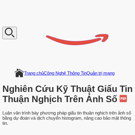
V
n
D
o
c
u
m
e
n
t
Trang chủ
Công Nghệ Thông Tin
Quản trị mạng
Nghiên Cứu Kỹ Thuật Giấu Tin
Thuận Nghịch Trên Ảnh Số
Luận văn trình bày phương pháp giấu tin thuận nghịch trên ảnh số
bằng dự đoán và dịch chuyển histogram, nâng cao bảo mật thông
tin.