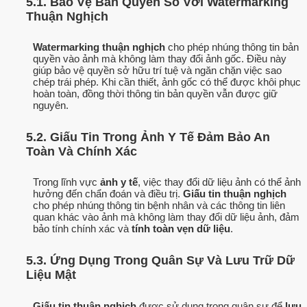
5.1. Bảo Vệ Bản Quyền Số Với Watermarking
Thuận Nghịch
Watermarking thuận nghịch
cho phép nhúng thông tin bản
quyền vào ảnh mà không làm thay đổi ảnh gốc. Điều này
giúp bảo vệ quyền sở hữu trí tuệ và ngăn chặn việc sao
chép trái phép. Khi cần thiết, ảnh gốc có thể được khôi phục
hoàn toàn, đồng thời thông tin bản quyền vẫn được giữ
nguyên.
5.2. Giấu Tin Trong Ảnh Y Tế Đảm Bảo An
Toàn Và Chính Xác
Trong lĩnh vực
ảnh y tế
, việc thay đổi dữ liệu ảnh có thể ảnh
hưởng đến chẩn đoán và điều trị.
Giấu tin thuận nghịch
cho phép nhúng thông tin bệnh nhân và các thông tin liên
quan khác vào ảnh mà không làm thay đổi dữ liệu ảnh, đảm
bảo tính chính xác và
tính toàn vẹn dữ liệu
.
5.3. Ứng Dụng Trong Quân Sự Và Lưu Trữ Dữ
Liệu Mật
Giấu tin thuận nghịch
được sử dụng trong quân sự để
lưu