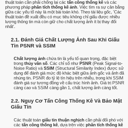
thuật toán cần phải chống lại các
tấn công thống kê
và các
phương pháp
phân tích thống kê ảnh
. Việc tìm ra sự cân bằng
giữa các yếu tố này là một bài toán khó. Theo tài liệu gốc, 'Các
thuật toán đề xuất đều có mục tiêu không chỉ giấu được nhiều
lượng thông tin mà còn giữ cho chất lượng ảnh ít bị thay đổi
nhất'.
2.1. Đánh Giá Chất Lượng Ảnh Sau Khi Giấu
Tin PSNR và SSIM
Chất lượng ảnh
chứa tin là yếu tố quan trọng, đặc biệt
trong
thủy vân số
. Các chỉ số như
PSNR
(Peak Signal-to-
Noise Ratio) và
SSIM
(Structural Similarity Index) được sử
dụng để đánh giá mức độ khác biệt giữa ảnh gốc và ảnh đã
nhúng tin. PSNR đo tỷ lệ tín hiệu trên nhiễu, trong khi SSIM
đánh giá sự tương đồng về cấu trúc hình ảnh. Giá trị PSNR
càng cao và SSIM càng gần 1, chất lượng ảnh càng tốt.
2.2. Nguy Cơ Tấn Công Thống Kê Và Bảo Mật
Giấu Tin
Các thuật toán
giấu tin thuận nghịch
cần phải đối phó với
các
tấn công thống kê
, dựa trên việc
phân tích thống kê